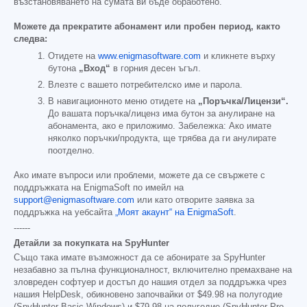
възстановяването на сумата ви бъде обработено.
Можете да прекратите абонамент или пробен период, както
следва:
Отидете на
www.enigmasoftware.com
и кликнете върху
бутона
„Вход“
в горния десен ъгъл.
Влезте с вашето потребителско име и парола.
В навигационното меню отидете на
„Поръчка/Лицензи“.
До вашата поръчка/лиценз има бутон за анулиране на
абонамента, ако е приложимо. Забележка: Ако имате
няколко поръчки/продукта, ще трябва да ги анулирате
поотделно.
Ако имате въпроси или проблеми, можете да се свържете с
поддръжката на EnigmaSoft по имейл на
support@enigmasoftware.com
или като отворите заявка за
поддръжка на уебсайта
„Моят акаунт“ на EnigmaSoft
.
------
Детайли за покупката на SpyHunter
Също така имате възможност да се абонирате за SpyHunter
незабавно за пълна функционалност, включително премахване на
зловреден софтуер и достъп до нашия отдел за поддръжка чрез
нашия HelpDesk, обикновено започвайки от
$49.98
на полугодие