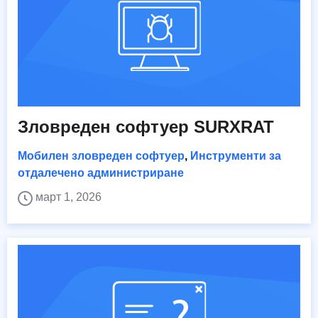
Зловреден софтуер SURXRAT
Мобилен зловреден софтуер
,
Инструменти за
отдалечено администриране
март 1, 2026