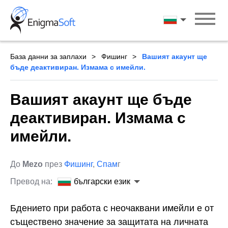
Skip
to
български ези
content
База данни за заплахи
Фишинг
Вашият акаунт ще
бъде деактивиран. Измама с имейли.
Вашият акаунт ще бъде
деактивиран. Измама с
имейли.
До
Mezo
през
Фишинг
,
Спам
г
Превод на:
български език
Бдението при работа с неочаквани имейли е от
съществено значение за защитата на личната