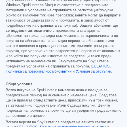
(SpyHunter Basic Windows) и
$79.98
на полугодие (SpyHunter Pro
Windows/SpyHunter за Mac) в съответствие с предлаганите
материали и условията на страницата за регистрация/покупка
(които са включени тук чрез препратка; цените могат да варират в
зависимост от държавата или промоцията, в зависимост от
подробностите на страницата за покупка). Вашият абонамент ще
се поднови автоматично
с приложимата стандартна
абонаментна такса, валидна към момента на първоначалната ви
покупка на абонамента, и за същия период на абонамента или
както е посочено в промоционалните материали/страницата за
покупка, при условие че сте потребител с непрекъснат абонамент
и за който ще получите известие за предстоящи такси преди
изтичането на абонамента ви. Закупуването на SpyHunter е
предмет на условията на страницата за покупка,
EULA/TOS
,
Политика за поверителност/бисквитки
и
Условия за отстъпки
.
------
Общи условия
Всяка покупка на SpyHunter с намалена цена е валидна за
предложения период на абонамент с намалена цена. След това
ще се прилагат стандартните цени, приложими към този момент,
за автоматично подновяване и/или бъдещи покупки. Цените
подлежат на промяна, въпреки че ще ви уведомим предварително
за промените в цените.
Всички версии на SpyHunter са предмет на вашето съгласие с