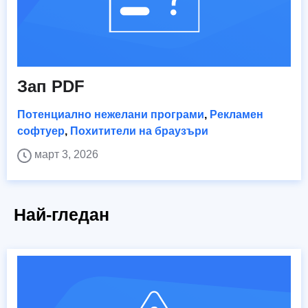
Зап PDF
Потенциално нежелани програми
,
Рекламен
софтуер
,
Похитители на браузъри
март 3, 2026
Най-гледан