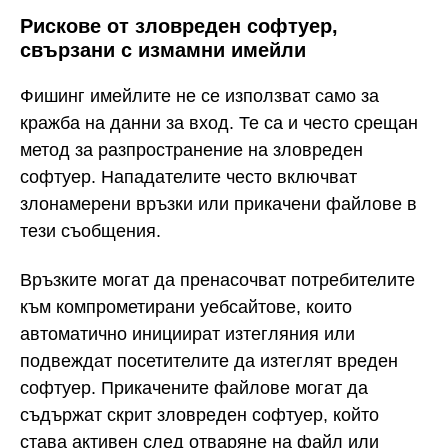
Рискове от зловреден софтуер,
свързани с измамни имейли
Фишинг имейлите не се използват само за
кражба на данни за вход. Те са и често срещан
метод за разпространение на зловреден
софтуер. Нападателите често включват
злонамерени връзки или прикачени файлове в
тези съобщения.
Връзките могат да пренасочват потребителите
към компрометирани уебсайтове, които
автоматично инициират изтегляния или
подвеждат посетителите да изтеглят вреден
софтуер. Прикачените файлове могат да
съдържат скрит зловреден софтуер, който
става активен след отваряне на файл или