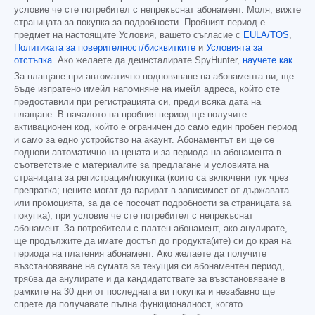
условие че сте потребител с непрекъснат абонамент. Моля, вижте
страницата за покупка за подробности. Пробният период е
предмет на настоящите Условия, вашето съгласие с
EULA/TOS
,
Политиката за поверителност/бисквитките
и
Условията за
отстъпка
. Ако желаете да деинсталирате SpyHunter,
научете как
.
За плащане при автоматично подновяване на абонамента ви, ще
бъде изпратено имейл напомняне на имейл адреса, който сте
предоставили при регистрацията си, преди всяка дата на
плащане. В началото на пробния период ще получите
активационен код, който е ограничен до само един пробен период
и само за едно устройство на акаунт. Абонаментът ви ще се
поднови автоматично на цената и за периода на абонамента в
съответствие с материалите за предлагане и условията на
страницата за регистрация/покупка (които са включени тук чрез
препратка; цените могат да варират в зависимост от държавата
или промоцията, за да се посочат подробности за страницата за
покупка), при условие че сте потребител с непрекъснат
абонамент. За потребители с платен абонамент, ако анулирате,
ще продължите да имате достъп до продукта(ите) си до края на
периода на платения абонамент. Ако желаете да получите
възстановяване на сумата за текущия си абонаментен период,
трябва да анулирате и да кандидатствате за възстановяване в
рамките на 30 дни от последната ви покупка и незабавно ще
спрете да получавате пълна функционалност, когато