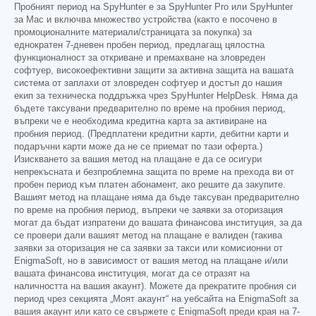
Пробният период на SpyHunter е за SpyHunter Pro или SpyHunter
за Mac и включва множество устройства (както е посочено в
промоционалните материали/страницата за покупка) за
еднократен 7-дневен пробен период, предлагащ цялостна
функционалност за откриване и премахване на зловреден
софтуер, високоефективни защити за активна защита на вашата
система от заплахи от зловреден софтуер и достъп до нашия
екип за техническа поддръжка чрез SpyHunter HelpDesk. Няма да
бъдете таксувани предварително по време на пробния период,
въпреки че е необходима кредитна карта за активиране на
пробния период. (Предплатени кредитни карти, дебитни карти и
подаръчни карти може да не се приемат по тази оферта.)
Изискването за вашия метод на плащане е да се осигури
непрекъсната и безпроблемна защита по време на прехода ви от
пробен период към платен абонамент, ако решите да закупите.
Вашият метод на плащане няма да бъде таксуван предварително
по време на пробния период, въпреки че заявки за оторизация
могат да бъдат изпратени до вашата финансова институция, за да
се провери дали вашият метод на плащане е валиден (такива
заявки за оторизация не са заявки за такси или комисионни от
EnigmaSoft, но в зависимост от вашия метод на плащане и/или
вашата финансова институция, могат да се отразят на
наличността на вашия акаунт). Можете да прекратите пробния си
период чрез секцията „Моят акаунт“ на уебсайта на EnigmaSoft за
вашия акаунт или като се свържете с EnigmaSoft преди края на 7-