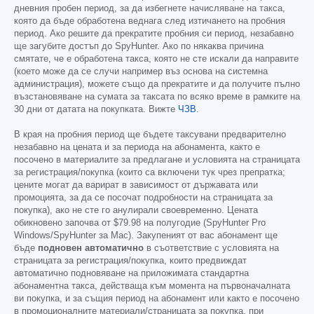
дневния пробен период, за да избегнете начисляване на такса,
която да бъде обработена веднага след изтичането на пробния
период. Ако решите да прекратите пробния си период, незабавно
ще загубите достъп до SpyHunter. Ако по някаква причина
смятате, че е обработена такса, която не сте искали да направите
(което може да се случи например въз основа на системна
администрация), можете също да прекратите и да получите пълно
възстановяване на сумата за таксата по всяко време в рамките на
30 дни от датата на покупката. Вижте
ЧЗВ
.
В края на пробния период ще бъдете таксувани предварително
незабавно на цената и за периода на абонамента, както е
посочено в материалите за предлагане и условията на страницата
за регистрация/покупка (които са включени тук чрез препратка;
цените могат да варират в зависимост от държавата или
промоцията, за да се посочат подробности на страницата за
покупка), ако не сте го анулирали своевременно. Цената
обикновено започва от
$79.98
на полугодие (SpyHunter Pro
Windows/SpyHunter за Mac). Закупеният от вас абонамент ще
бъде
подновен автоматично
в съответствие с условията на
страницата за регистрация/покупка, които предвиждат
автоматично подновяване на приложимата стандартна
абонаментна такса, действаща към момента на първоначалната
ви покупка, и за същия период на абонамент или както е посочено
в промоционалните материали/страницата за покупка, при