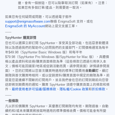
邊，會有一個按鈕，您可以點擊取消訂閱（如果有）。注意：
如果您有多個訂單/產品，則需要逐一取消。
如果您有任何疑問或問題，可以透過電子郵件
support@enigmasoftware.com
聯絡 EnigmaSoft 支持，或在
EnigmaSoft 的 MyAccount
網站上提交支援工單。
------
SpyHunter 購買詳情
您也可以選擇立即訂閱 SpyHunter，享受其全部功能，包括惡意軟體清
除以及透過我們的幫助中心訪問我們的支援部門。訂閱價格通常為每半
年
$49.98
（SpyHunter Basic Windows 版）和每半年
$79.98
（SpyHunter Pro Windows 版/SpyHunter for Mac 版），具體價
格以產品資料和註冊/購買頁面條款為準（這些條款已透過引用併入本
文；價格可能因國家/地區或促銷活動而異，請參閱頁面）詳情請參閱頁
面）。您的訂閱將以您首次購買時適用的標準訂閱費用
自動續訂
，續訂
期限與首次購買時相同，或以促銷資料/購買頁面中規定的期限為準。前
提是您是連續不間斷的訂閱用戶，並且我們會在您的訂閱到期前向您發
送即將到期費用的通知。購買 SpyHunter 須遵守購買頁面上的條款和條
件、
最終使用者許可協議/服務條款
、
隱私權/Cookie 政策
和
折扣條款
。
------
一般條款
凡以折扣價購買 SpyHunter，其優惠訂閱期限均有效。期限過後，自動
續約和/或未來購買將按屆時適用的標準價格收費。價格可能會有所變