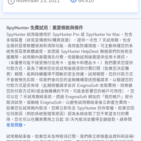
November 23, 2021
64,410
SpyHunter 免費試用：重要條款與條件
SpyHunter 試用版適用於 SpyHunter Pro 或 SpyHunter for Mac，包含
多個裝置（詳見宣傳資料/購買頁面），提供一次性 7 天試用期，包含
全面的惡意軟體偵測和清除功能、高效能防護措施，可主動保護您的系
統免受惡意軟體威脅，並透過 SpyHunter HelpDesk 聯絡我們的技術支
援團隊。試用期內無需預先付費，但啟動試用版需提供信用卡資訊。
（本優惠可能不接受預付信用卡、金融卡和禮品卡。）我們要求您提供
付款方式，是為了確保您在從試用版過渡到付費訂閱（如果您決定購
買）期間，能夠持續獲得不間斷的安全保護。試用期間，您的付款方式
不會被預先扣款，但我們會向您的金融機構發送授權請求，以驗證您的
付款方式是否有效（此類授權請求並非 EnigmaSoft 收取費用，但根據
您的付款方式和/或金融機構的不同，可能會影響您的帳戶可用性）。您
可以在 7 天試用期結束前，透過 EnigmaSoft 網站的「我的帳戶」部分
取消試用，或聯絡 EnigmaSoft，以避免試用期結束後立即產生費用。
如果您在試用期內取消，您將立即失去 SpyHunter 的存取權。如果您因
任何原因（例如係統管理等原因）認為系統收取了您不希望支付的費
用，您也可以在購買費用之日起 30 天內取消並獲得全額退款。請參閱
常見問題
。
試用期結束後，如果您未及時取消訂閱，我們將立即按產品資料和註冊/