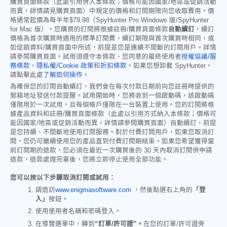
購買頁面條款（此處引用併入本條款；價格可能因國家/地區或促銷活動
而異，詳情請見購買頁面）中規定的價格和訂閱期限向您收取費用。價
格通常起價為每半年
$79.98
（SpyHunter Pro Windows 版/SpyHunter
for Mac 版）。您購買的訂閱將根據註冊/購買頁面條款
自動續訂
，續訂
價格為首次購買時適用的標準訂閱費，續訂期限與首次購買時相同，或
如促銷資料/購買頁面中所述，前提是您是連續不間斷的訂閱用戶。詳情
請參閱購買頁面。試用須遵守本條款、您同意的最終使用者
授權協議/服
務條款
、
隱私權/Cookie 政策
和
折扣條款
。如果您想卸載 SpyHunter，
請點擊此處
了解如何操作
。
為確保您的訂閱自動續訂，我們會在每次付款日期前向您註冊時提供的
郵箱地址發送付款提醒。試用開始時，您將收到一個啟動碼，該啟動碼
僅限用於一次試用，且每個帳戶僅限在一台裝置上使用。您的訂閱將根
據產品資料和註冊/購買頁面條款（此處以引用方式納入本條款；價格可
能因國家/地區或促銷活動而異，詳情請參閱購買頁面）自動續訂，前提
是您持續、不間斷地使用訂閱服務。對於付費訂閱用戶，如果您取消訂
閱，您仍可繼續使用您的產品直到付費訂閱期結束。如果您希望獲得當
前訂閱期的退款，您必須在最近一次購買後的 30 天內取消訂閱併申請
退款，退款處理完畢後，您將立即停止使用全部功能。
您可以按以下步驟取消訂閱或試用：
請造訪
www.enigmasoftware.com
，然後點選右上角的
「登
入」
按鈕。
使用使用者名稱和密碼登入。
在導覽選單中，轉到
“訂單/許可證”。
在您的訂單/許可證旁