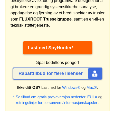
beskyttelse av skadelig programvare designet for å
gi brukere en grundig systemsikkerhetsanalyse,
oppdagelse og fjerning av et bredt spekter av trusler
som
FLUXROOT Trusselgruppe
, samt en en-til-en
teknisk støttetjeneste.
Last ned SpyHunter*
Spar bedriftens penger!
Rabatttilbud for flere lisenser
Ikke ditt OS?
Last ned for
Windows®
og
Mac®
.
* Se tilbud om gratis prøveversjon nedenfor.
EULA
og
retningslinjer for personvern/informasjonskapsler
.