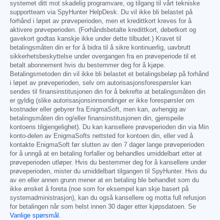
systemet ditt mot skadelig programvare, og tilgang til vårt tekniske
supportteam via SpyHunter HelpDesk. Du vil ikke bli belastet på
forhånd i løpet av prøveperioden, men et kredittkort kreves for å
aktivere prøveperioden. (Forhåndsbetalte kredittkort, debetkort og
gavekort godtas kanskje ikke under dette tilbudet.) Kravet til
betalingsmåten din er for å bidra til å sikre kontinuerlig, uavbrutt
sikkerhetsbeskyttelse under overgangen fra en prøveperiode til et
betalt abonnement hvis du bestemmer deg for å kjøpe.
Betalingsmetoden din vil ikke bli belastet et betalingsbeløp på forhånd
i løpet av prøveperioden, selv om autorisasjonsforespørsler kan
sendes til finansinstitusjonen din for å bekrefte at betalingsmåten din
er gyldig (slike autorisasjonsinnsendinger er ikke forespørsler om
kostnader eller gebyrer fra EnigmaSoft, men kan, avhengig av
betalingsmåten din og/eller finansinstitusjonen din, gjenspeile
kontoens tilgjengelighet). Du kan kansellere prøveperioden din via Min
konto-delen av EnigmaSofts nettsted for kontoen din, eller ved å
kontakte EnigmaSoft før slutten av den 7 dager lange prøveperioden
for å unngå at en betaling forfaller og behandles umiddelbart etter at
prøveperioden utløper. Hvis du bestemmer deg for å kansellere under
prøveperioden, mister du umiddelbart tilgangen til SpyHunter. Hvis du
av en eller annen grunn mener at en betaling ble behandlet som du
ikke ønsket å foreta (noe som for eksempel kan skje basert på
systemadministrasjon), kan du også kansellere og motta full refusjon
for betalingen når som helst innen 30 dager etter kjøpsdatoen. Se
Vanlige spørsmål
.