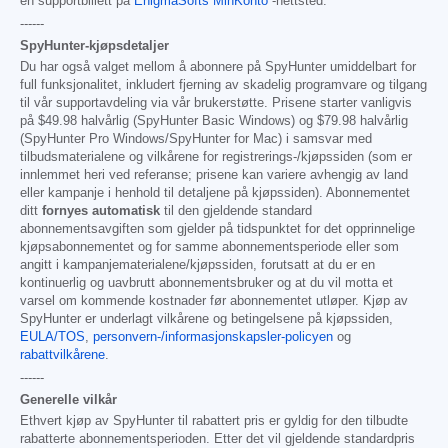
en supportbillett på
EnigmaSofts MinKonto
-nettsted.
------
SpyHunter-kjøpsdetaljer
Du har også valget mellom å abonnere på SpyHunter umiddelbart for
full funksjonalitet, inkludert fjerning av skadelig programvare og tilgang
til vår supportavdeling via vår brukerstøtte. Prisene starter vanligvis
på
$49.98
halvårlig (SpyHunter Basic Windows) og
$79.98
halvårlig
(SpyHunter Pro Windows/SpyHunter for Mac) i samsvar med
tilbudsmaterialene og vilkårene for registrerings-/kjøpssiden (som er
innlemmet heri ved referanse; prisene kan variere avhengig av land
eller kampanje i henhold til detaljene på kjøpssiden). Abonnementet
ditt
fornyes automatisk
til den gjeldende standard
abonnementsavgiften som gjelder på tidspunktet for det opprinnelige
kjøpsabonnementet og for samme abonnementsperiode eller som
angitt i kampanjematerialene/kjøpssiden, forutsatt at du er en
kontinuerlig og uavbrutt abonnementsbruker og at du vil motta et
varsel om kommende kostnader før abonnementet utløper. Kjøp av
SpyHunter er underlagt vilkårene og betingelsene på kjøpssiden,
EULA/TOS
,
personvern-/informasjonskapsler-policyen
og
rabattvilkårene
.
------
Generelle vilkår
Ethvert kjøp av SpyHunter til rabattert pris er gyldig for den tilbudte
rabatterte abonnementsperioden. Etter det vil gjeldende standardpris