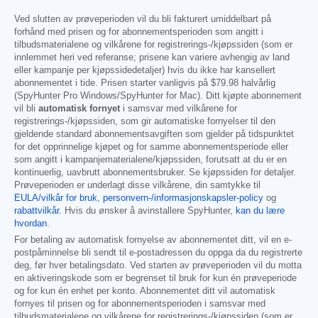
Ved slutten av prøveperioden vil du bli fakturert umiddelbart på
forhånd med prisen og for abonnementsperioden som angitt i
tilbudsmaterialene og vilkårene for registrerings-/kjøpssiden (som er
innlemmet heri ved referanse; prisene kan variere avhengig av land
eller kampanje per kjøpssidedetaljer) hvis du ikke har kansellert
abonnementet i tide. Prisen starter vanligvis på
$79.98
halvårlig
(SpyHunter Pro Windows/SpyHunter for Mac). Ditt kjøpte abonnement
vil bli
automatisk fornyet
i samsvar med vilkårene for
registrerings-/kjøpssiden, som gir automatiske fornyelser til den
gjeldende standard abonnementsavgiften som gjelder på tidspunktet
for det opprinnelige kjøpet og for samme abonnementsperiode eller
som angitt i kampanjematerialene/kjøpssiden, forutsatt at du er en
kontinuerlig, uavbrutt abonnementsbruker. Se kjøpssiden for detaljer.
Prøveperioden er underlagt disse vilkårene, din samtykke til
EULA/vilkår for bruk
,
personvern-/informasjonskapsler-policy
og
rabattvilkår
. Hvis du ønsker å avinstallere SpyHunter,
kan du lære
hvordan
.
For betaling av automatisk fornyelse av abonnementet ditt, vil en e-
postpåminnelse bli sendt til e-postadressen du oppga da du registrerte
deg, før hver betalingsdato. Ved starten av prøveperioden vil du motta
en aktiveringskode som er begrenset til bruk for kun én prøveperiode
og for kun én enhet per konto. Abonnementet ditt vil automatisk
fornyes til prisen og for abonnementsperioden i samsvar med
tilbudsmaterialene og vilkårene for registrerings-/kjøpssiden (som er