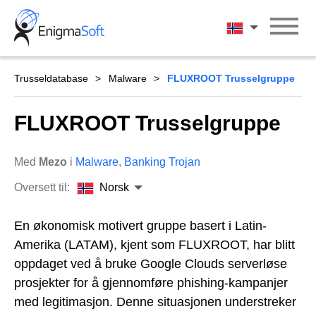
Skip
to
Norsk
content
Trusseldatabase
Malware
FLUXROOT Trusselgruppe
FLUXROOT Trusselgruppe
Med
Mezo
i
Malware
,
Banking Trojan
Oversett til:
Norsk
En økonomisk motivert gruppe basert i Latin-
Amerika (LATAM), kjent som FLUXROOT, har blitt
oppdaget ved å bruke Google Clouds serverløse
prosjekter for å gjennomføre phishing-kampanjer
med legitimasjon. Denne situasjonen understreker