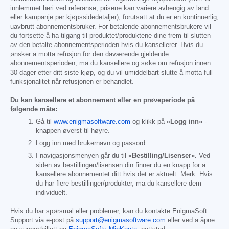
innlemmet heri ved referanse; prisene kan variere avhengig av land
eller kampanje per kjøpssidedetaljer), forutsatt at du er en kontinuerlig,
uavbrutt abonnementsbruker. For betalende abonnementsbrukere vil
du fortsette å ha tilgang til produktet/produktene dine frem til slutten
av den betalte abonnementsperioden hvis du kansellerer. Hvis du
ønsker å motta refusjon for den daværende gjeldende
abonnementsperioden, må du kansellere og søke om refusjon innen
30 dager etter ditt siste kjøp, og du vil umiddelbart slutte å motta full
funksjonalitet når refusjonen er behandlet.
Du kan kansellere et abonnement eller en prøveperiode på
følgende måte:
Gå til
www.enigmasoftware.com
og klikk på
«Logg inn»
-
knappen øverst til høyre.
Logg inn med brukernavn og passord.
I navigasjonsmenyen går du til
«Bestilling/Lisenser».
Ved
siden av bestillingen/lisensen din finner du en knapp for å
kansellere abonnementet ditt hvis det er aktuelt. Merk: Hvis
du har flere bestillinger/produkter, må du kansellere dem
individuelt.
Hvis du har spørsmål eller problemer, kan du kontakte EnigmaSoft
Support via e-post på
support@enigmasoftware.com
eller ved å åpne