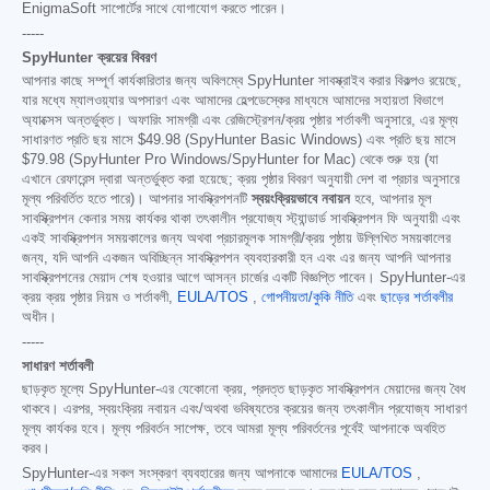
EnigmaSoft সাপোর্টের সাথে যোগাযোগ করতে পারেন।
-----
SpyHunter ক্রয়ের বিবরণ
আপনার কাছে সম্পূর্ণ কার্যকারিতার জন্য অবিলম্বে SpyHunter সাবস্ক্রাইব করার বিকল্পও রয়েছে,
যার মধ্যে ম্যালওয়্যার অপসারণ এবং আমাদের হেল্পডেস্কের মাধ্যমে আমাদের সহায়তা বিভাগে
অ্যাক্সেস অন্তর্ভুক্ত। অফারিং সামগ্রী এবং রেজিস্ট্রেশন/ক্রয় পৃষ্ঠার শর্তাবলী অনুসারে, এর মূল্য
সাধারণত প্রতি ছয় মাসে
$49.98
(SpyHunter Basic Windows) এবং প্রতি ছয় মাসে
$79.98
(SpyHunter Pro Windows/SpyHunter for Mac) থেকে শুরু হয় (যা
এখানে রেফারেন্স দ্বারা অন্তর্ভুক্ত করা হয়েছে; ক্রয় পৃষ্ঠার বিবরণ অনুযায়ী দেশ বা প্রচার অনুসারে
মূল্য পরিবর্তিত হতে পারে)। আপনার সাবস্ক্রিপশনটি
স্বয়ংক্রিয়ভাবে নবায়ন
হবে, আপনার মূল
সাবস্ক্রিপশন কেনার সময় কার্যকর থাকা তৎকালীন প্রযোজ্য স্ট্যান্ডার্ড সাবস্ক্রিপশন ফি অনুযায়ী এবং
একই সাবস্ক্রিপশন সময়কালের জন্য অথবা প্রচারমূলক সামগ্রী/ক্রয় পৃষ্ঠায় উল্লিখিত সময়কালের
জন্য, যদি আপনি একজন অবিচ্ছিন্ন সাবস্ক্রিপশন ব্যবহারকারী হন এবং এর জন্য আপনি আপনার
সাবস্ক্রিপশনের মেয়াদ শেষ হওয়ার আগে আসন্ন চার্জের একটি বিজ্ঞপ্তি পাবেন। SpyHunter-এর
ক্রয় ক্রয় পৃষ্ঠার নিয়ম ও শর্তাবলী,
EULA/TOS
,
গোপনীয়তা/কুকি নীতি
এবং
ছাড়ের শর্তাবলীর
অধীন।
-----
সাধারণ শর্তাবলী
ছাড়কৃত মূল্যে SpyHunter-এর যেকোনো ক্রয়, প্রদত্ত ছাড়কৃত সাবস্ক্রিপশন মেয়াদের জন্য বৈধ
থাকবে। এরপর, স্বয়ংক্রিয় নবায়ন এবং/অথবা ভবিষ্যতের ক্রয়ের জন্য তৎকালীন প্রযোজ্য সাধারণ
মূল্য কার্যকর হবে। মূল্য পরিবর্তন সাপেক্ষ, তবে আমরা মূল্য পরিবর্তনের পূর্বেই আপনাকে অবহিত
করব।
SpyHunter-এর সকল সংস্করণ ব্যবহারের জন্য আপনাকে আমাদের
EULA/TOS
,