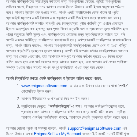
আপনার সাবস্ক্রিপশনের স্বয়ংক্রিয় নবায়নের জন্য অর্থপ্রদানের ক্ষেত্রে, প্রতিটি অর্থপ্রদানের
তারিখের আগে, নিবন্ধনের সময় আপনার দেওয়া ইমেল ঠিকানায় একটি ইমেল অনুস্মারক পাঠানো
হবে। আপনার ট্রায়াল শুরু হওয়ার সময়, আপনি একটি অ্যাক্টিভেশন কোড পাবেন যা প্রতি
অ্যাকাউন্টে শুধুমাত্র একটি ট্রায়াল এবং শুধুমাত্র একটি ডিভাইসের জন্য ব্যবহার করা যাবে।
আপনার সাবস্ক্রিপশনটি অফারিং সামগ্রী এবং নিবন্ধন/ক্রয় পৃষ্ঠার শর্তাবলী (যা এখানে রেফারেন্স
হিসাবে অন্তর্ভুক্ত করা হয়েছে; ক্রয় পৃষ্ঠার বিবরণ অনুযায়ী দেশ বা প্রচারভেদে মূল্য পরিবর্তিত হতে
পারে) অনুসারে নির্দিষ্ট মূল্যে এবং সাবস্ক্রিপশনের মেয়াদের জন্য স্বয়ংক্রিয়ভাবে নবায়ন হবে, যদি
আপনি একজন অবিচ্ছিন্ন সাবস্ক্রিপশন ব্যবহারকারী হন। অর্থপ্রদানকারী সাবস্ক্রিপশন ব্যবহারকারীদের
জন্য, আপনি বাতিল করলেও, আপনার অর্থপ্রদানকারী সাবস্ক্রিপশনের মেয়াদ শেষ না হওয়া পর্যন্ত
আপনার পণ্য(গুলি) ব্যবহারের সুযোগ থাকবে। আপনি যদি আপনার বর্তমান সাবস্ক্রিপশনের মেয়াদের
জন্য অর্থ ফেরত পেতে চান, তবে আপনাকে অবশ্যই আপনার সর্বশেষ ক্রয়ের ৩০ দিনের মধ্যে
বাতিল করতে হবে এবং অর্থ ফেরতের জন্য আবেদন করতে হবে, এবং আপনার অর্থ ফেরত প্রক্রিয়া
সম্পন্ন হওয়ার সাথে সাথেই আপনি সম্পূর্ণ কার্যকারিতা পাওয়া বন্ধ করে দেবেন।
আপনি নিম্নলিখিত উপায়ে একটি সাবস্ক্রিপশন বা ট্রায়াল বাতিল করতে পারেন:
www.enigmasoftware.com-
এ যান এবং উপরের ডান কোণায় থাকা
'লগইন'
বোতামটিতে ক্লিক করুন।
আপনার ইউজারনেম ও পাসওয়ার্ড দিয়ে লগ ইন করুন।
ন্যাভিগেশন মেনুতে,
"অর্ডার/লাইসেন্স"-এ যান।
আপনার অর্ডার/লাইসেন্সের পাশে,
প্রযোজ্য হলে আপনার সাবস্ক্রিপশন বাতিল করার জন্য একটি বাটন রয়েছে। দ্রষ্টব্য:
আপনার একাধিক অর্ডার/পণ্য থাকলে, আপনাকে সেগুলি পৃথকভাবে বাতিল করতে হবে।
আপনার কোনো প্রশ্ন বা সমস্যা থাকলে, আপনি
support@enigmasoftware.com
এই
ইমেল ঠিকানায় অথবা
EnigmaSoft-এর MyAccount
ওয়েবসাইটে একটি সাপোর্ট টিকিট খুলে