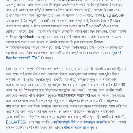
এর অনুরোধ নয়, তবে আপনার পেমেন্ট পদ্ধতি এবং/অথবা আপনার আর্থিক প্রতিষ্ঠানের উপর নির্ভর
করে, এটি আপনার অ্যাকাউন্টের প্রাপ্যতার উপর প্রভাব ফেলতে পারে)। আপনার ট্রায়াল শেষ
হওয়ার সাথে সাথে চার্জ প্রযোজ্য হওয়া এবং তা প্রসেস হওয়া এড়াতে, আপনি EnigmaSoft-
এর ওয়েবসাইটের 'MyAccount' সেকশন থেকে আপনার অ্যাকাউন্টের জন্য ট্রায়ালটি বাতিল
করতে পারেন অথবা ৭-দিনের ট্রায়াল সময়কাল শেষ হওয়ার আগে EnigmaSoft-এর সাথে
যোগাযোগ করতে পারেন। আপনি যদি ট্রায়াল চলাকালীন বাতিল করার সিদ্ধান্ত নেন, তাহলে আপনি
অবিলম্বে SpyHunter-এ অ্যাক্সেস হারাবেন। যদি কোনো কারণে আপনার মনে হয় যে এমন
কোনো চার্জ প্রসেস করা হয়েছে যা আপনি করতে চাননি (উদাহরণস্বরূপ, সিস্টেম
অ্যাডমিনিস্ট্রেশনের কারণে এটি ঘটতে পারে), তাহলে আপনি ক্রয়ের তারিখ থেকে ৩০ দিনের মধ্যে
যেকোনো সময় বাতিল করতে পারেন এবং সেই চার্জের সম্পূর্ণ অর্থ ফেরত পেতে পারেন।
প্রায়শই
জিজ্ঞাসিত প্রশ্নাবলী (FAQs)
দেখুন।
ট্রায়ালের শেষে, আপনি যদি সময়মতো বাতিল না করেন, তাহলে অফারিং সামগ্রী এবং রেজিস্ট্রেশন/
ক্রয় পৃষ্ঠার শর্তাবলীতে (যা এখানে রেফারেন্স হিসাবে অন্তর্ভুক্ত করা হয়েছে; ক্রয় পৃষ্ঠার বিবরণ
অনুযায়ী দেশ বা প্রচার অনুসারে মূল্য পরিবর্তিত হতে পারে) উল্লিখিত মূল্য এবং সাবস্ক্রিপশন
সময়কালের জন্য আপনাকে অবিলম্বে অগ্রিম বিল করা হবে। মূল্য সাধারণত অর্ধ-বার্ষিক
$79.98
থেকে শুরু হয় (স্পাইহান্টার প্রো উইন্ডোজ/স্পাইহান্টার ফর ম্যাক)। আপনার কেনা সাবস্ক্রিপশনটি
রেজিস্ট্রেশন/ক্রয় পৃষ্ঠার শর্তাবলী অনুসারে
স্বয়ংক্রিয়ভাবে নবায়ন করা
হবে, যা আপনার মূল ক্রয়ের
সময় কার্যকর থাকা তৎকালীন প্রযোজ্য স্ট্যান্ডার্ড সাবস্ক্রিপশন ফি-তে এবং একই সাবস্ক্রিপশন
সময়কালের জন্য স্বয়ংক্রিয় নবায়নের ব্যবস্থা করে, অথবা প্রচারমূলক সামগ্রী/ক্রয় পৃষ্ঠায় উল্লিখিত
সময়কালের জন্য নবায়ন করা হবে, যদি আপনি একজন অবিচ্ছিন্ন, নিরবচ্ছিন্ন সাবস্ক্রিপশন
ব্যবহারকারী হন। বিস্তারিত জানার জন্য অনুগ্রহ করে ক্রয় পৃষ্ঠাটি দেখুন। ট্রায়ালটি এই শর্তাবলী,
EULA/TOS-
এ আপনার সম্মতি,
গোপনীয়তা/কুকি নীতি
এবং
ডিসকাউন্ট শর্তাবলীর
অধীন। আপনি
যদি স্পাইহান্টার আনইনস্টল করতে চান, তাহলে
কীভাবে করবেন তা জানুন
।