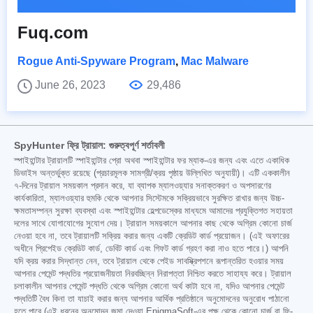
Fuq.com
Rogue Anti-Spyware Program
,
Mac Malware
June 26, 2023
29,486
SpyHunter ফ্রি ট্রায়াল: গুরুত্বপূর্ণ শর্তাবলী
স্পাইহান্টার ট্রায়ালটি স্পাইহান্টার প্রো অথবা স্পাইহান্টার ফর ম্যাক-এর জন্য এবং এতে একাধিক
ডিভাইস অন্তর্ভুক্ত রয়েছে (প্রচারমূলক সামগ্রী/ক্রয় পৃষ্ঠায় উল্লিখিত অনুযায়ী)। এটি এককালীন
৭-দিনের ট্রায়াল সময়কাল প্রদান করে, যা ব্যাপক ম্যালওয়্যার সনাক্তকরণ ও অপসারণের
কার্যকারিতা, ম্যালওয়্যার হুমকি থেকে আপনার সিস্টেমকে সক্রিয়ভাবে সুরক্ষিত রাখার জন্য উচ্চ-
ক্ষমতাসম্পন্ন সুরক্ষা ব্যবস্থা এবং স্পাইহান্টার হেল্পডেস্কের মাধ্যমে আমাদের প্রযুক্তিগত সহায়তা
দলের সাথে যোগাযোগের সুযোগ দেয়। ট্রায়াল সময়কালে আপনার কাছ থেকে অগ্রিম কোনো চার্জ
নেওয়া হবে না, তবে ট্রায়ালটি সক্রিয় করার জন্য একটি ক্রেডিট কার্ড প্রয়োজন। (এই অফারের
অধীনে প্রিপেইড ক্রেডিট কার্ড, ডেবিট কার্ড এবং গিফট কার্ড গ্রহণ করা নাও হতে পারে।) আপনি
যদি ক্রয় করার সিদ্ধান্ত নেন, তবে ট্রায়াল থেকে পেইড সাবস্ক্রিপশনে রূপান্তরিত হওয়ার সময়
আপনার পেমেন্ট পদ্ধতির প্রয়োজনীয়তা নিরবচ্ছিন্ন নিরাপত্তা নিশ্চিত করতে সাহায্য করে। ট্রায়াল
চলাকালীন আপনার পেমেন্ট পদ্ধতি থেকে অগ্রিম কোনো অর্থ কাটা হবে না, যদিও আপনার পেমেন্ট
পদ্ধতিটি বৈধ কিনা তা যাচাই করার জন্য আপনার আর্থিক প্রতিষ্ঠানে অনুমোদনের অনুরোধ পাঠানো
হতে পারে (এই ধরনের অনুমোদন জমা দেওয়া EnigmaSoft-এর পক্ষ থেকে কোনো চার্জ বা ফি-