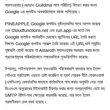
ম্যালওয়্যার (এছাড়াও Guildma নামে পরিচিত) বিতরণ করার জন্য
Google এর ক্লাউড অবকাঠামোকে কাজে লাগিয়েছে।
PINEAPPLE Google ক্লাউড দৃষ্টান্তগুলির সাথে আপস করেছে
এবং Cloudfunctions.net এবং run.app-এর মতো বৈধ
Google ক্লাউড সার্ভারহীন ডোমেনে কন্টেইনার URL তৈরি করতে
নিজস্ব Google ক্লাউড প্রকল্প তৈরি করেছে৷ এই URLগুলি ল্যান্ডিং
পৃষ্ঠাগুলি হোস্ট করেছে যা Astaroth ম্যালওয়্যার সরবরাহ করার জন্য
প্রতারণামূলক পরিকাঠামোতে লক্ষ্যগুলিকে পুনঃনির্দেশিত করেছে৷
উপরন্তু, পাইনঅ্যাপল মেল ফরওয়ার্ডিং পরিষেবাগুলি ব্যবহার করে ইমেল
গেটওয়ে প্রতিরক্ষা এড়াতে চেষ্টা করেছিল যা ব্যর্থ প্রেরক নীতি ফ্রেমওয়ার্ক
(এসপিএফ) রেকর্ডগুলির মাধ্যমে বার্তাগুলিকে পাস করার অনুমতি দেয়৷ তারা
ডিএনএস অনুরোধের টাইমআউট ট্রিগার করার জন্য অপ্রত্যাশিত ডেটা সহ
SMTP রিটার্ন-পাথ ক্ষেত্রের কারসাজি করেছে, যার ফলে ইমেল
প্রমাণীকরণ চেক ব্যর্থ হয়েছে।