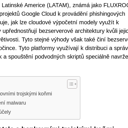
 v Latinské Americe (LATAM), známá jako FLUXRO
projektů Google Cloud k provádění phishingových
je, jak lze cloudové výpočetní modely využít k
 upřednostňují bezserverové architektury kvůli jeji
ívětivosti. Tyto stejné výhody však také činí bezser
očince. Tyto platformy využívají k distribuci a sprá
k a spouštění podvodných skriptů speciálně navrž
vními trojskými koňmi
ření malwaru
účely