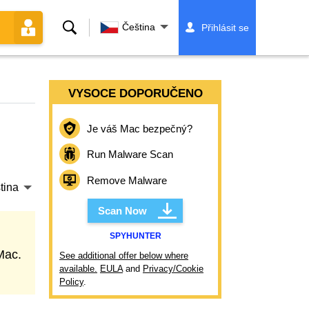
Vyhledávání
Čeština
Přihlásit se
VYSOCE DOPORUČENO
Je váš Mac bezpečný?
Run Malware Scan
Remove Malware
tina
Scan Now
SPYHUNTER
Mac.
See additional offer below where
available.
EULA
and
Privacy/Cookie
Policy
.