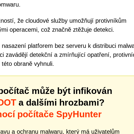
somwaru.
ností, že cloudové služby umožňují protivníkům
vými operacemi, což značně ztěžuje detekci.
né nasazení platforem bez serveru k distribuci malw
ci zavádějí detekční a zmírňující opatření, protivní
 této obraně vyhnuli.
počítač může být infikován
ROOT
a dalšími hrozbami?
mocí počítače SpyHunter
ravu a ochranu malwaru, který má uživatelům