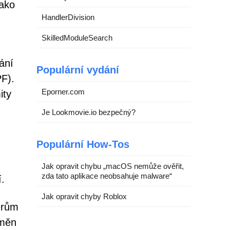
jako
HandlerDivision
SkilledModuleSearch
ání
Populární vydání
F).
Eporner.com
ity
Je Lookmovie.io bezpečný?
Populární How-Tos
Jak opravit chybu „macOS nemůže ověřit,
zda tato aplikace neobsahuje malware“
.
Jak opravit chyby Roblox
érům
oměn