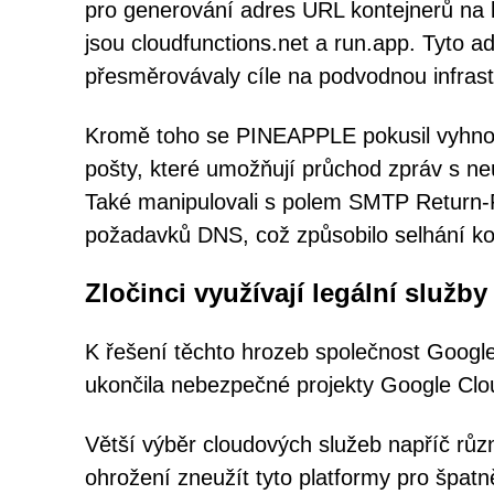
pro generování adres URL kontejnerů na 
jsou cloudfunctions.net a run.app. Tyto a
přesměrovávaly cíle na podvodnou infrast
Kromě toho se PINEAPPLE pokusil vyhnou
pošty, které umožňují průchod zpráv s 
Také manipulovali s polem SMTP Return-Pa
požadavků DNS, což způsobilo selhání kon
Zločinci využívají legální služby
K řešení těchto hrozeb společnost Google 
ukončila nebezpečné projekty Google Clo
Větší výběr cloudových služeb napříč rů
ohrožení zneužít tyto platformy pro špat