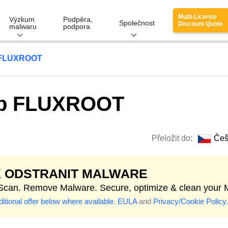
Multi-License
Výzkum
Podpěra,
Společnost
Discount Quote
malwaru
podpora
 FLUXROOT
eb FLUXROOT
Přeložit do:
Češ
K ODSTRANIT MALWARE
 Scan. Remove Malware. Secure, optimize & clean your 
itional offer below where available.
EULA
and
Privacy/Cookie Policy
.