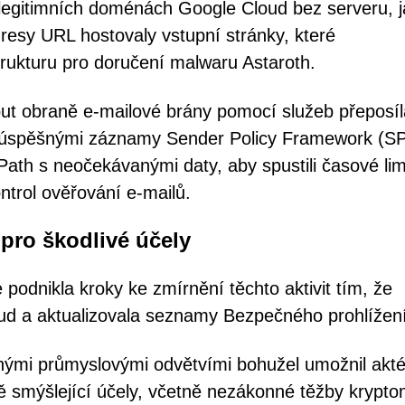
legitimních doménách Google Cloud bez serveru, 
dresy URL hostovaly vstupní stránky, které
rukturu pro doručení malwaru Astaroth.
t obraně e-mailové brány pomocí služeb přeposíl
neúspěšnými záznamy Sender Policy Framework (SP
th s neočekávanými daty, aby spustili časové lim
trol ověřování e-mailů.
 pro škodlivé účely
podnikla kroky ke zmírnění těchto aktivit tím, že
ud a aktualizovala seznamy Bezpečného prohlížení
znými průmyslovými odvětvími bohužel umožnil akt
ně smýšlející účely, včetně nezákonné těžby krypt