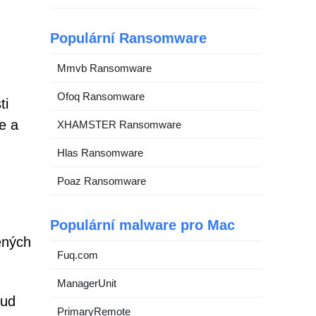
Populární Ransomware
Mmvb Ransomware
Ofoq Ransomware
ti
e a
XHAMSTER Ransomware
Hlas Ransomware
Poaz Ransomware
Populární malware pro Mac
ených
Fuq.com
ManagerUnit
oud
PrimaryRemote