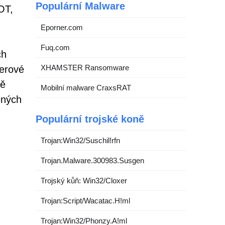
Populární Malware
OT,
Eporner.com
Fuq.com
ch
XHAMSTER Ransomware
verové
vě
Mobilní malware CraxsRAT
ených
Populární trojské koně
Trojan:Win32/Suschil!rfn
Trojan.Malware.300983.Susgen
Trojský kůň: Win32/Cloxer
Trojan:Script/Wacatac.H!ml
Trojan:Win32/Phonzy.A!ml