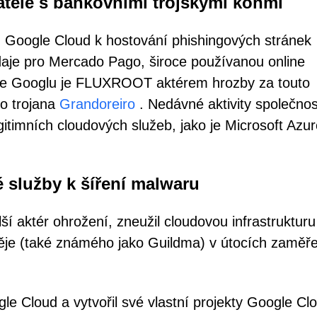
tele s bankovními trojskými koňmi
 Google Cloud k hostování phishingových stránek
údaje pro Mercado Pago, široce používanou online
dle Googlu je FLUXROOT aktérem hrozby za touto
o trojana
Grandoreiro
. Nedávné aktivity společnos
timních cloudových služeb, jako je Microsoft Azur
é služby k šíření malwaru
 aktér ohrožení, zneužil cloudovou infrastrukturu
ěje (také známého jako Guildma) v útocích zaměř
 Cloud a vytvořil své vlastní projekty Google Cl