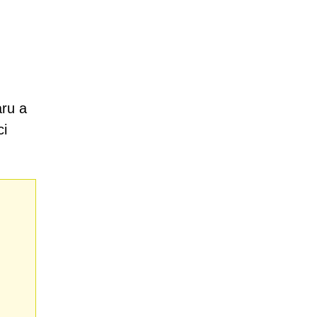
aru a
ci