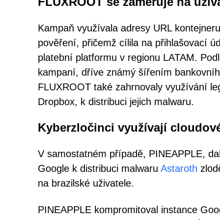
FLUXROOT se zaměřuje na uživa
Kampaň využívala adresy URL kontejneru
pověření, přičemž cílila na přihlašovací 
platební platformu v regionu LATAM. Po
kampaní, dříve známý šířením bankovníh
FLUXROOT také zahrnovaly využívání legi
Dropbox, k distribuci jejich malwaru.
Kyberzločinci využívají cloudov
V samostatném případě, PINEAPPLE, další
Google k distribuci malwaru
Astaroth
zlod
na brazilské uživatele.
PINEAPPLE kompromitoval instance Google