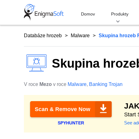
Skip
to
Domov
Produkty
content
Databáze hrozeb
Malware
Skupina hrozeb
Skupina hroz
V roce
Mezo
v roce
Malware
,
Banking Trojan
JA
Scan & Remove Now
Start
See add
SPYHUNTER