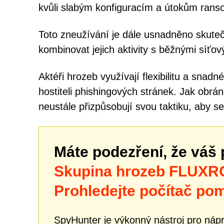
kvůli slabým konfiguracím a útokům ran
Toto zneužívání je dále usnadněno skuteč
kombinovat jejich aktivity s běžnými síťo
Aktéři hrozeb využívají flexibilitu a snad
hostiteli phishingových stránek. Jak obrán
neustále přizpůsobují svou taktiku, aby se
Máte podezření, že váš 
Skupina hrozeb FLUX
Prohledejte počítač po
SpyHunter je výkonný nástroj pro náp