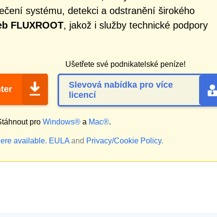
čení systému, detekci a odstranění širokého
zeb FLUXROOT
, jakož i služby technické podpory
Ušetřete své podnikatelské peníze!
Slevová nabídka pro více
ter
licencí
táhnout pro
Windows®
a
Mac®
.
ere available.
EULA
and
Privacy/Cookie Policy
.