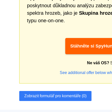
poskytnout důkladnou analýzu zabezpe
spektra hrozeb, jako je
Skupina hro
typu one-on-one.
Stáhněte si SpyHun
Ne váš OS?
S
See additional offer below wh
Zobrazit formulář pro komentáře (0)