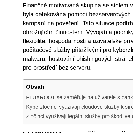
Finančně motivovaná skupina se sídlem
byla detekována pomocí bezserverových 
kampaní na pověření. Tato situace podtrhu
ohrožujícím činnostem. Vývojáři a podniky
flexibilitě, hospodárnosti a uživatelské př
počítačové služby přitažlivými pro kyberzl
malwaru, hostování phishingových stráne
pro prostředí bez serveru.
Obsah
FLUXROOT se zaměřuje na uživatele s banko
Kyberzločinci využívají cloudové služby k ší
Zločinci využívají legální služby pro škodlivé 