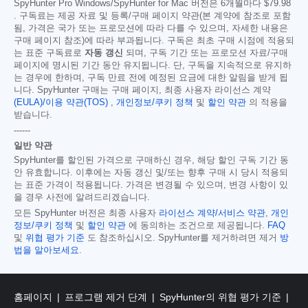
SpyHunter Pro Windows/SpyHunter for Mac 버전은 6개월마다
$79.98
. 구독료는 제공 자료 및 등록/구매 페이지 약관(본 계약에 참조로 포함
됨, 가격은 국가 또는 프로모션에 따라 다를 수 있으며, 자세한 내용은
구매 페이지 참조)에 따라 부과됩니다. 구독은 최초 구매 시점에 적용되
는 표준 구독료로
자동 갱신
되며, 구독 기간 또는 프로모션 자료/구매
페이지에 명시된 기간 동안 유지됩니다. 단, 구독을 지속적으로 유지하
는 경우에 한하며, 구독 만료 전에 예정된 요금에 대한 알림을 받게 됩
니다. SpyHunter 구매는 구매 페이지, 최종 사용자 라이선스 계약
(EULA)/이용 약관(TOS)
,
개인정보/쿠키 정책
및
할인 약관
의 적용을
받습니다.
------
일반 약관
SpyHunter를 할인된 가격으로 구매하신 경우, 해당 할인 구독 기간 동
안 유효합니다. 이후에는 자동 갱신 및/또는 향후 구매 시 당시 적용되
는 표준 가격이 적용됩니다. 가격은 변경될 수 있으며, 변경 사항이 있
을 경우 사전에 알려드리겠습니다.
모든 SpyHunter 버전은 최종 사용자
라이선스 계약/서비스 약관
,
개인
정보/쿠키 정책
및
할인 약관
에 동의하는 조건으로 제공됩니다.
FAQ
및
위협 평가 기준
도 참조하십시오. SpyHunter를 제거하려면 제거
방
법을 알아보세요
.
홈페이지
프로그램 제거 단계
SpyHunter의 위협 평가 기준