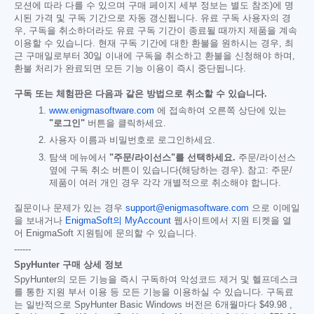
모션에 따라 다를 수 있으며 구매 페이지 세부 정보는 별도 참조)에 명
시된 가격 및 구독 기간으로 자동 갱신됩니다. 유료 구독 사용자의 경
우, 구독을 취소하더라도 유료 구독 기간이 종료될 때까지 제품을 계속
이용할 수 있습니다. 현재 구독 기간에 대한 환불을 원하시는 경우, 최
근 구매일로부터 30일 이내에 구독을 취소하고 환불을 신청해야 하며,
환불 처리가 완료되면 모든 기능 이용이 즉시 중단됩니다.
구독 또는 체험판은 다음과 같은 방법으로 취소할 수 있습니다.
www.enigmasoftware.com
에 접속하여 오른쪽 상단에 있는
"로그인"
버튼을 클릭하세요.
사용자 이름과 비밀번호로 로그인하세요.
탐색 메뉴에서
"주문/라이선스"를 선택하세요.
주문/라이선스
옆에 구독 취소 버튼이 있습니다(해당하는 경우). 참고: 주문/
제품이 여러 개인 경우 각각 개별적으로 취소해야 합니다.
질문이나 문제가 있는 경우
support@enigmasoftware.com
으로 이메일
을 보내거나
EnigmaSoft의 MyAccount
웹사이트에서 지원 티켓을 열
어 EnigmaSoft 지원팀에 문의할 수 있습니다.
------
SpyHunter 구매 상세 정보
SpyHunter의 모든 기능을 즉시 구독하여 악성코드 제거 및 헬프데스크
를 통한 지원 부서 이용 등 모든 기능을 이용하실 수 있습니다. 구독료
는 일반적으로 SpyHunter Basic Windows 버전은 6개월마다
$49.98
,