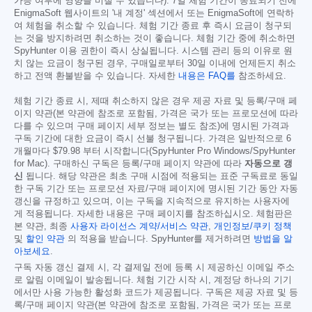
가능 여부에 영향을 미칠 수 있습니다). 7일 체험 기간이 종료되기 전에
EnigmaSoft 웹사이트의 '내 계정' 섹션에서 또는 EnigmaSoft에 연락하
여 체험을 취소할 수 있습니다. 체험 기간 종료 후 즉시 요금이 청구되
는 것을 방지하려면 취소하는 것이 좋습니다. 체험 기간 중에 취소하면
SpyHunter 이용 권한이 즉시 상실됩니다. 시스템 관리 등의 이유로 원
치 않는 요금이 청구된 경우, 구매일로부터 30일 이내에 언제든지 취소
하고 전액 환불받을 수 있습니다. 자세한
내용은 FAQ를
참조하세요.
체험 기간 종료 시, 제때 취소하지 않은 경우 제공 자료 및 등록/구매 페
이지 약관(본 약관에 참조로 포함됨, 가격은 국가 또는 프로모션에 따라
다를 수 있으며 구매 페이지 세부 정보는 별도 참조)에 명시된 가격과
구독 기간에 대한 요금이 즉시 선불 청구됩니다. 가격은 일반적으로 6
개월마다
$79.98
부터 시작합니다(SpyHunter Pro Windows/SpyHunter
for Mac). 구매하신 구독은 등록/구매 페이지 약관에 따라
자동으로 갱
신
됩니다. 해당 약관은 최초 구매 시점에 적용되는 표준 구독료로 동일
한 구독 기간 또는 프로모션 자료/구매 페이지에 명시된 기간 동안 자동
갱신을 규정하고 있으며, 이는 구독을 지속적으로 유지하는 사용자에
게 적용됩니다. 자세한 내용은 구매 페이지를 참조하십시오. 체험판은
본 약관, 최종
사용자 라이선스 계약/서비스 약관
,
개인정보/쿠키 정책
및
할인 약관
의 적용을 받습니다. SpyHunter를 제거하려면
방법을 알
아보세요
.
구독 자동 갱신 결제 시, 각 결제일 전에 등록 시 제공하신 이메일 주소
로 알림 이메일이 발송됩니다. 체험 기간 시작 시, 계정당 하나의 기기
에서만 사용 가능한 활성화 코드가 제공됩니다. 구독은 제공 자료 및 등
록/구매 페이지 약관(본 약관에 참조로 포함됨, 가격은 국가 또는 프로