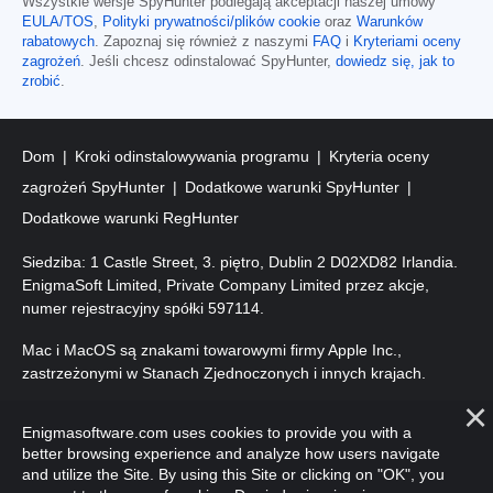
Wszystkie wersje SpyHunter podlegają akceptacji naszej umowy
EULA/TOS
,
Polityki prywatności/plików cookie
oraz
Warunków
rabatowych
. Zapoznaj się również z naszymi
FAQ
i
Kryteriami oceny
zagrożeń
. Jeśli chcesz odinstalować SpyHunter,
dowiedz się, jak to
zrobić
.
Dom
Kroki odinstalowywania programu
Kryteria oceny
zagrożeń SpyHunter
Dodatkowe warunki SpyHunter
Dodatkowe warunki RegHunter
Siedziba: 1 Castle Street, 3. piętro, Dublin 2 D02XD82 Irlandia.
EnigmaSoft Limited, Private Company Limited przez akcje,
numer rejestracyjny spółki 597114.
Mac i MacOS są znakami towarowymi firmy Apple Inc.,
zastrzeżonymi w Stanach Zjednoczonych i innych krajach.
Prawa autorskie 2016-2026. EnigmaSoft Ltd. Wszelkie prawa
Enigmasoftware.com uses cookies to provide you with a
zastrzeżone.
better browsing experience and analyze how users navigate
and utilize the Site. By using this Site or clicking on "OK", you