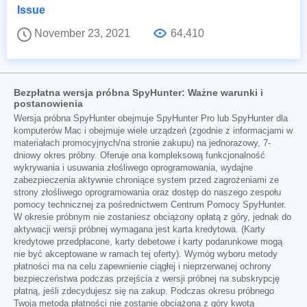
Issue
November 23, 2021
64,410
Bezpłatna wersja próbna SpyHunter: Ważne warunki i
postanowienia
Wersja próbna SpyHunter obejmuje SpyHunter Pro lub SpyHunter dla
komputerów Mac i obejmuje wiele urządzeń (zgodnie z informacjami w
materiałach promocyjnych/na stronie zakupu) na jednorazowy, 7-
dniowy okres próbny. Oferuje ona kompleksową funkcjonalność
wykrywania i usuwania złośliwego oprogramowania, wydajne
zabezpieczenia aktywnie chroniące system przed zagrożeniami ze
strony złośliwego oprogramowania oraz dostęp do naszego zespołu
pomocy technicznej za pośrednictwem Centrum Pomocy SpyHunter.
W okresie próbnym nie zostaniesz obciążony opłatą z góry, jednak do
aktywacji wersji próbnej wymagana jest karta kredytowa. (Karty
kredytowe przedpłacone, karty debetowe i karty podarunkowe mogą
nie być akceptowane w ramach tej oferty). Wymóg wyboru metody
płatności ma na celu zapewnienie ciągłej i nieprzerwanej ochrony
bezpieczeństwa podczas przejścia z wersji próbnej na subskrypcję
płatną, jeśli zdecydujesz się na zakup. Podczas okresu próbnego
Twoja metoda płatności nie zostanie obciążona z góry kwotą