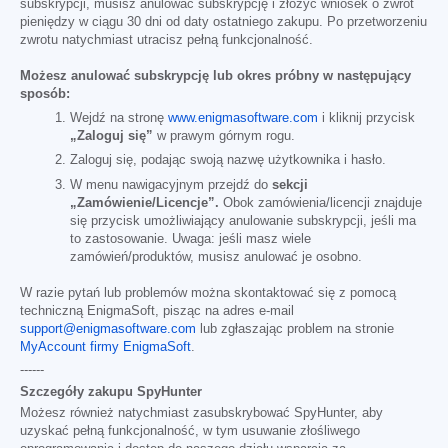
subskrypcji, musisz anulować subskrypcję i złożyć wniosek o zwrot
pieniędzy w ciągu 30 dni od daty ostatniego zakupu. Po przetworzeniu
zwrotu natychmiast utracisz pełną funkcjonalność.
Możesz anulować subskrypcję lub okres próbny w następujący
sposób:
Wejdź na stronę
www.enigmasoftware.com
i kliknij przycisk
„Zaloguj się”
w prawym górnym rogu.
Zaloguj się, podając swoją nazwę użytkownika i hasło.
W menu nawigacyjnym przejdź do
sekcji
„Zamówienie/Licencje”.
Obok zamówienia/licencji znajduje
się przycisk umożliwiający anulowanie subskrypcji, jeśli ma
to zastosowanie. Uwaga: jeśli masz wiele
zamówień/produktów, musisz anulować je osobno.
W razie pytań lub problemów można skontaktować się z pomocą
techniczną EnigmaSoft, pisząc na adres e-mail
support@enigmasoftware.com
lub zgłaszając problem na stronie
MyAccount firmy EnigmaSoft
.
------
Szczegóły zakupu SpyHunter
Możesz również natychmiast zasubskrybować SpyHunter, aby
uzyskać pełną funkcjonalność, w tym usuwanie złośliwego