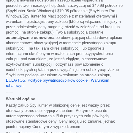
oprogramowania i dostęp do naszego działu wsparcia za
pośrednictwem naszego HelpDesk, zazwyczaj od
$49.98
półrocznie
(SpyHunter Basic Windows) i
$79.98
półrocznie (SpyHunter Pro
Windows/SpyHunter for Mac) zgodnie z materiałami ofertowymi i
warunkami rejestracji/strony zakupu (które są włączone niniejszym
przez odniesienie; ceny mogą się różnić w zależności od kraju lub
promocji na stronie zakupu). Twoja subskrypcja zostanie
automatycznie odnowiona
po obowiązującej standardowej opłacie
abonamentowej obowiązującej w momencie pierwotnego zakupu
subskrypcji i na taki sam okres subskrypcji lub zgodnie z
informacjami określonymi w materiałach promocyjnych/stronie
zakupu, pod warunkiem, że jesteś ciągłym, nieprzerwanym
użytkownikiem subskrypcji i otrzymasz powiadomienie o
nadchodzących opłatach przed wygaśnięciem subskrypcji. Zakup
SpyHunter podlega warunkom określonym na stronie zakupu,
EULA/TOS
,
Polityce prywatności/plików cookie
i
Warunkom
rabatowym
.
------
Warunki ogólne
Każdy zakup SpyHunter w obniżonej cenie jest ważny przez
oferowany okres subskrypcji z rabatem. Po tym okresie do
automatycznego odnowienia i/lub przyszłych zakupów będą
stosowane standardowe ceny. Ceny mogą ulec zmianie, jednak
poinformujemy Cię o tym z wyprzedzeniem.