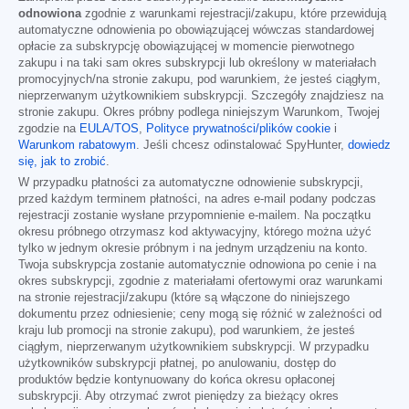
odnowiona
zgodnie z warunkami rejestracji/zakupu, które przewidują
automatyczne odnowienia po obowiązującej wówczas standardowej
opłacie za subskrypcję obowiązującej w momencie pierwotnego
zakupu i na taki sam okres subskrypcji lub określony w materiałach
promocyjnych/na stronie zakupu, pod warunkiem, że jesteś ciągłym,
nieprzerwanym użytkownikiem subskrypcji. Szczegóły znajdziesz na
stronie zakupu. Okres próbny podlega niniejszym Warunkom, Twojej
zgodzie na
EULA/TOS
,
Polityce prywatności/plików cookie
i
Warunkom rabatowym
. Jeśli chcesz odinstalować SpyHunter,
dowiedz
się, jak to zrobić
.
W przypadku płatności za automatyczne odnowienie subskrypcji,
przed każdym terminem płatności, na adres e-mail podany podczas
rejestracji zostanie wysłane przypomnienie e-mailem. Na początku
okresu próbnego otrzymasz kod aktywacyjny, którego można użyć
tylko w jednym okresie próbnym i na jednym urządzeniu na konto.
Twoja subskrypcja zostanie automatycznie odnowiona po cenie i na
okres subskrypcji, zgodnie z materiałami ofertowymi oraz warunkami
na stronie rejestracji/zakupu (które są włączone do niniejszego
dokumentu przez odniesienie; ceny mogą się różnić w zależności od
kraju lub promocji na stronie zakupu), pod warunkiem, że jesteś
ciągłym, nieprzerwanym użytkownikiem subskrypcji. W przypadku
użytkowników subskrypcji płatnej, po anulowaniu, dostęp do
produktów będzie kontynuowany do końca okresu opłaconej
subskrypcji. Aby otrzymać zwrot pieniędzy za bieżący okres