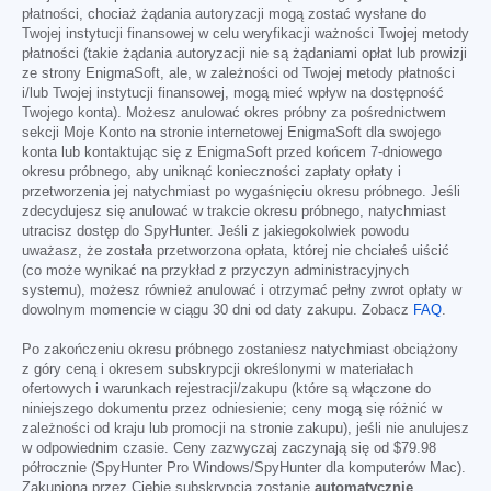
płatności, chociaż żądania autoryzacji mogą zostać wysłane do
Twojej instytucji finansowej w celu weryfikacji ważności Twojej metody
płatności (takie żądania autoryzacji nie są żądaniami opłat lub prowizji
ze strony EnigmaSoft, ale, w zależności od Twojej metody płatności
i/lub Twojej instytucji finansowej, mogą mieć wpływ na dostępność
Twojego konta). Możesz anulować okres próbny za pośrednictwem
sekcji Moje Konto na stronie internetowej EnigmaSoft dla swojego
konta lub kontaktując się z EnigmaSoft przed końcem 7-dniowego
okresu próbnego, aby uniknąć konieczności zapłaty opłaty i
przetworzenia jej natychmiast po wygaśnięciu okresu próbnego. Jeśli
zdecydujesz się anulować w trakcie okresu próbnego, natychmiast
utracisz dostęp do SpyHunter. Jeśli z jakiegokolwiek powodu
uważasz, że została przetworzona opłata, której nie chciałeś uiścić
(co może wynikać na przykład z przyczyn administracyjnych
systemu), możesz również anulować i otrzymać pełny zwrot opłaty w
dowolnym momencie w ciągu 30 dni od daty zakupu. Zobacz
FAQ
.
Po zakończeniu okresu próbnego zostaniesz natychmiast obciążony
z góry ceną i okresem subskrypcji określonymi w materiałach
ofertowych i warunkach rejestracji/zakupu (które są włączone do
niniejszego dokumentu przez odniesienie; ceny mogą się różnić w
zależności od kraju lub promocji na stronie zakupu), jeśli nie anulujesz
w odpowiednim czasie. Ceny zazwyczaj zaczynają się od
$79.98
półrocznie (SpyHunter Pro Windows/SpyHunter dla komputerów Mac).
Zakupiona przez Ciebie subskrypcja zostanie
automatycznie