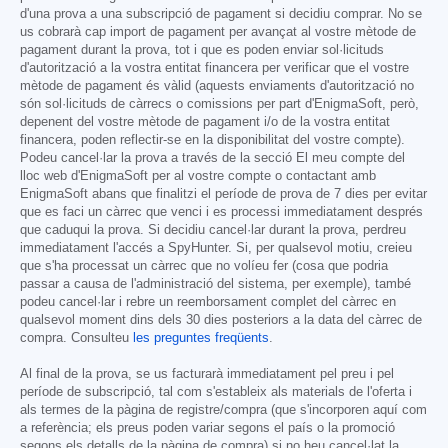
d'una prova a una subscripció de pagament si decidiu comprar. No se
us cobrarà cap import de pagament per avançat al vostre mètode de
pagament durant la prova, tot i que es poden enviar sol·licituds
d'autorització a la vostra entitat financera per verificar que el vostre
mètode de pagament és vàlid (aquests enviaments d'autorització no
són sol·licituds de càrrecs o comissions per part d'EnigmaSoft, però,
depenent del vostre mètode de pagament i/o de la vostra entitat
financera, poden reflectir-se en la disponibilitat del vostre compte).
Podeu cancel·lar la prova a través de la secció El meu compte del
lloc web d'EnigmaSoft per al vostre compte o contactant amb
EnigmaSoft abans que finalitzi el període de prova de 7 dies per evitar
que es faci un càrrec que venci i es processi immediatament després
que caduqui la prova. Si decidiu cancel·lar durant la prova, perdreu
immediatament l'accés a SpyHunter. Si, per qualsevol motiu, creieu
que s'ha processat un càrrec que no volíeu fer (cosa que podria
passar a causa de l'administració del sistema, per exemple), també
podeu cancel·lar i rebre un reemborsament complet del càrrec en
qualsevol moment dins dels 30 dies posteriors a la data del càrrec de
compra. Consulteu
les preguntes freqüents
.
Al final de la prova, se us facturarà immediatament pel preu i pel
període de subscripció, tal com s'estableix als materials de l'oferta i
als termes de la pàgina de registre/compra (que s'incorporen aquí com
a referència; els preus poden variar segons el país o la promoció
segons els detalls de la pàgina de compra) si no heu cancel·lat la