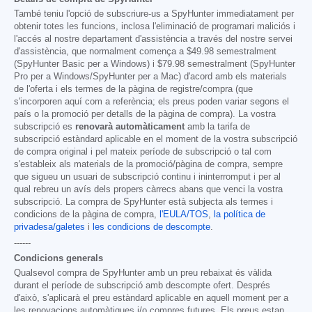
També teniu l'opció de subscriure-us a SpyHunter immediatament per
obtenir totes les funcions, inclosa l'eliminació de programari maliciós i
l'accés al nostre departament d'assistència a través del nostre servei
d'assistència, que normalment comença a
$49.98
semestralment
(SpyHunter Basic per a Windows) i
$79.98
semestralment (SpyHunter
Pro per a Windows/SpyHunter per a Mac) d'acord amb els materials
de l'oferta i els termes de la pàgina de registre/compra (que
s'incorporen aquí com a referència; els preus poden variar segons el
país o la promoció per detalls de la pàgina de compra). La vostra
subscripció es
renovarà automàticament
amb la tarifa de
subscripció estàndard aplicable en el moment de la vostra subscripció
de compra original i pel mateix període de subscripció o tal com
s'estableix als materials de la promoció/pàgina de compra, sempre
que sigueu un usuari de subscripció continu i ininterromput i per al
qual rebreu un avís dels propers càrrecs abans que venci la vostra
subscripció. La compra de SpyHunter està subjecta als termes i
condicions de la pàgina de compra,
l'EULA/TOS
,
la política de
privadesa/galetes
i
les condicions de descompte
.
------
Condicions generals
Qualsevol compra de SpyHunter amb un preu rebaixat és vàlida
durant el període de subscripció amb descompte ofert. Després
d'això, s'aplicarà el preu estàndard aplicable en aquell moment per a
les renovacions automàtiques i/o compres futures. Els preus estan