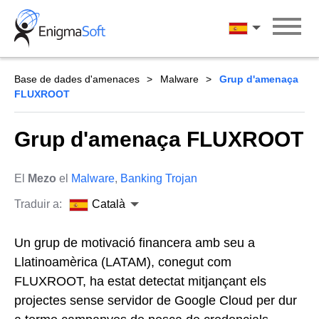
Skip
to
Català
content
Base de dades d'amenaces
Malware
Grup d'amenaça
FLUXROOT
Grup d'amenaça FLUXROOT
El
Mezo
el
Malware
,
Banking Trojan
Traduir a:
Català
Un grup de motivació financera amb seu a
Llatinoamèrica (LATAM), conegut com
FLUXROOT, ha estat detectat mitjançant els
projectes sense servidor de Google Cloud per dur