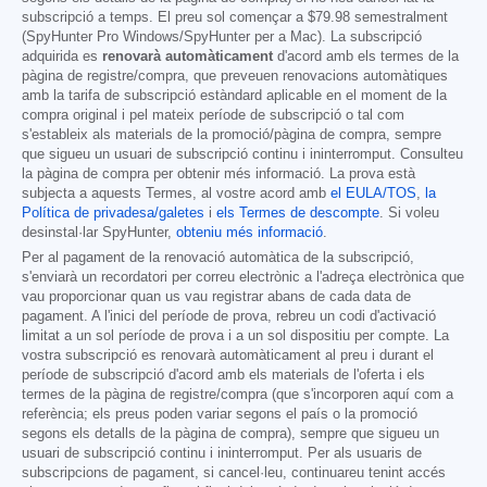
subscripció a temps. El preu sol començar a
$79.98
semestralment
(SpyHunter Pro Windows/SpyHunter per a Mac). La subscripció
adquirida es
renovarà automàticament
d'acord amb els termes de la
pàgina de registre/compra, que preveuen renovacions automàtiques
amb la tarifa de subscripció estàndard aplicable en el moment de la
compra original i pel mateix període de subscripció o tal com
s'estableix als materials de la promoció/pàgina de compra, sempre
que sigueu un usuari de subscripció continu i ininterromput. Consulteu
la pàgina de compra per obtenir més informació. La prova està
subjecta a aquests Termes, al vostre acord amb
el EULA/TOS
,
la
Política de privadesa/galetes
i
els Termes de descompte
. Si voleu
desinstal·lar SpyHunter,
obteniu més informació
.
Per al pagament de la renovació automàtica de la subscripció,
s'enviarà un recordatori per correu electrònic a l'adreça electrònica que
vau proporcionar quan us vau registrar abans de cada data de
pagament. A l'inici del període de prova, rebreu un codi d'activació
limitat a un sol període de prova i a un sol dispositiu per compte. La
vostra subscripció es renovarà automàticament al preu i durant el
període de subscripció d'acord amb els materials de l'oferta i els
termes de la pàgina de registre/compra (que s'incorporen aquí com a
referència; els preus poden variar segons el país o la promoció
segons els detalls de la pàgina de compra), sempre que sigueu un
usuari de subscripció continu i ininterromput. Per als usuaris de
subscripcions de pagament, si cancel·leu, continuareu tenint accés