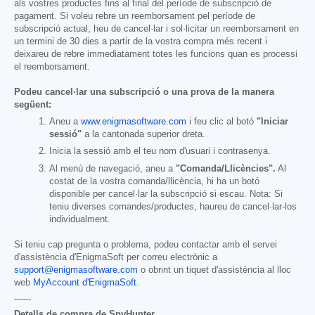
als vostres productes fins al final del període de subscripció de
pagament. Si voleu rebre un reemborsament pel període de
subscripció actual, heu de cancel·lar i sol·licitar un reemborsament en
un termini de 30 dies a partir de la vostra compra més recent i
deixareu de rebre immediatament totes les funcions quan es processi
el reemborsament.
Podeu cancel·lar una subscripció o una prova de la manera
següent:
Aneu a
www.enigmasoftware.com
i feu clic al botó
"Iniciar
sessió"
a la cantonada superior dreta.
Inicia la sessió amb el teu nom d'usuari i contrasenya.
Al menú de navegació, aneu a
"Comanda/Llicències".
Al
costat de la vostra comanda/llicència, hi ha un botó
disponible per cancel·lar la subscripció si escau. Nota: Si
teniu diverses comandes/productes, haureu de cancel·lar-los
individualment.
Si teniu cap pregunta o problema, podeu contactar amb el servei
d'assistència d'EnigmaSoft per correu electrònic a
support@enigmasoftware.com
o obrint un tiquet d'assistència al lloc
web
MyAccount d'EnigmaSoft
.
------
Detalls de compra de SpyHunter