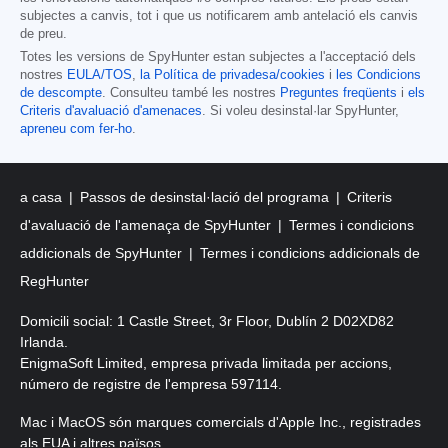
subjectes a canvis, tot i que us notificarem amb antelació els canvis
de preu.
Totes les versions de SpyHunter estan subjectes a l'acceptació dels
nostres
EULA/TOS
,
la Política de privadesa/cookies
i
les Condicions
de descompte
. Consulteu també les nostres
Preguntes freqüents
i
els
Criteris d'avaluació d'amenaces
. Si voleu desinstal·lar SpyHunter,
apreneu com fer-ho
.
a casa
Passos de desinstal·lació del programa
Criteris
d'avaluació de l'amenaça de SpyHunter
Termes i condicions
addicionals de SpyHunter
Termes i condicions addicionals de
RegHunter
Domicili social: 1 Castle Street, 3r Floor, Dublín 2 D02XD82
Irlanda.
EnigmaSoft Limited, empresa privada limitada per accions,
número de registre de l'empresa 597114.
Mac i MacOS són marques comercials d'Apple Inc., registrades
als EUA i altres països.