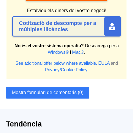
Estalvieu els diners del vostre negoci!
Cotització de descompte per a
múltiples llicències
No és el vostre sistema operatiu?
Descarrega per a
Windows®
i
Mac®
.
See additional offer below where available.
EULA
and
Privacy/Cookie Policy
.
Mostra formulari de comentaris (0)
Tendència