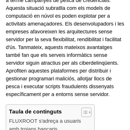
a terme campanyes de pesca de credencials.
Aquesta situació subratlla com els models de
computació en núvol es poden explotar per a
activitats amenaçadores. Els desenvolupadors i les
empreses afavoreixen les arquitectures sense
servidor per la seva flexibilitat, rendibilitat i facilitat
d'ús. Tanmateix, aquests mateixos avantatges
també fan que els serveis informàtics sense
servidor siguin atractius per als ciberdelinqüents.
Aprofiten aquestes plataformes per distribuir i
gestionar programari maliciós, allotjar llocs de
pesca i executar scripts fraudulents dissenyats
específicament per a entorns sense servidor.
Taula de continguts
FLUXROOT s'adreça a usuaris
amb troians bancaris