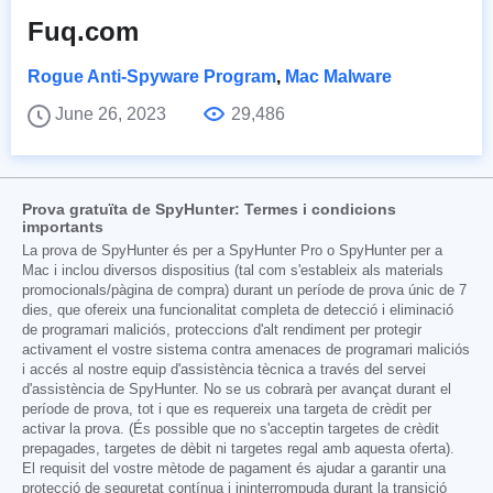
Fuq.com
Rogue Anti-Spyware Program
,
Mac Malware
June 26, 2023
29,486
Prova gratuïta de SpyHunter: Termes i condicions
importants
La prova de SpyHunter és per a SpyHunter Pro o SpyHunter per a
Mac i inclou diversos dispositius (tal com s'estableix als materials
promocionals/pàgina de compra) durant un període de prova únic de 7
dies, que ofereix una funcionalitat completa de detecció i eliminació
de programari maliciós, proteccions d'alt rendiment per protegir
activament el vostre sistema contra amenaces de programari maliciós
i accés al nostre equip d'assistència tècnica a través del servei
d'assistència de SpyHunter. No se us cobrarà per avançat durant el
període de prova, tot i que es requereix una targeta de crèdit per
activar la prova. (És possible que no s'acceptin targetes de crèdit
prepagades, targetes de dèbit ni targetes regal amb aquesta oferta).
El requisit del vostre mètode de pagament és ajudar a garantir una
protecció de seguretat contínua i ininterrompuda durant la transició