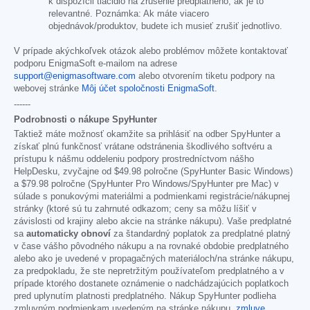
k dispozícii tlačidlo na zrušenie predplatného, ak je to
relevantné. Poznámka: Ak máte viacero
objednávok/produktov, budete ich musieť zrušiť jednotlivo.
V prípade akýchkoľvek otázok alebo problémov môžete kontaktovať
podporu EnigmaSoft e-mailom na adrese
support@enigmasoftware.com
alebo otvorením tiketu podpory na
webovej stránke
Môj účet spoločnosti EnigmaSoft
.
------
Podrobnosti o nákupe SpyHunter
Taktiež máte možnosť okamžite sa prihlásiť na odber SpyHunter a
získať plnú funkčnosť vrátane odstránenia škodlivého softvéru a
prístupu k nášmu oddeleniu podpory prostredníctvom nášho
HelpDesku, zvyčajne od
$49.98
polročne (SpyHunter Basic Windows)
a
$79.98
polročne (SpyHunter Pro Windows/SpyHunter pre Mac) v
súlade s ponukovými materiálmi a podmienkami registrácie/nákupnej
stránky (ktoré sú tu zahrnuté odkazom; ceny sa môžu líšiť v
závislosti od krajiny alebo akcie na stránke nákupu). Vaše predplatné
sa
automaticky obnoví
za štandardný poplatok za predplatné platný
v čase vášho pôvodného nákupu a na rovnaké obdobie predplatného
alebo ako je uvedené v propagačných materiáloch/na stránke nákupu,
za predpokladu, že ste nepretržitým používateľom predplatného a v
prípade ktorého dostanete oznámenie o nadchádzajúcich poplatkoch
pred uplynutím platnosti predplatného. Nákup SpyHunter podlieha
zmluvným podmienkam uvedeným na stránke nákupu,
zmluve