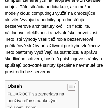
kampaní zameraných na neoprávnené získavanie
údajov. Táto situácia podčiarkuje, ako možno
modely cloud computingu využiť na ohrozujúce
aktivity. Vývojári a podniky uprednostňujú
bezserverové architektúry kvôli ich flexibilite,
nákladovej efektívnosti a užívateľskej prívetivosti.
Tieto isté výhody však tiež robia bezserverové
počítačové služby príťažlivými pre kyberzločincov.
Tieto platformy využívajú na distribúciu a správu
škodlivého softvéru, hosťujú phishingové stránky a
spúšťajú podvodné skripty špeciálne navrhnuté pre
prostredia bez serverov.
Obsah
FLUXROOT sa zameriava na
používateľov s bankovými
trójskymi koňmi