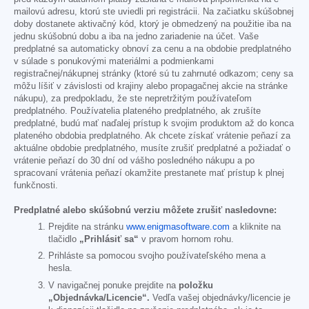
mailovú adresu, ktorú ste uviedli pri registrácii. Na začiatku skúšobnej
doby dostanete aktivačný kód, ktorý je obmedzený na použitie iba na
jednu skúšobnú dobu a iba na jedno zariadenie na účet. Vaše
predplatné sa automaticky obnoví za cenu a na obdobie predplatného
v súlade s ponukovými materiálmi a podmienkami
registračnej/nákupnej stránky (ktoré sú tu zahrnuté odkazom; ceny sa
môžu líšiť v závislosti od krajiny alebo propagačnej akcie na stránke
nákupu), za predpokladu, že ste nepretržitým používateľom
predplatného. Používatelia plateného predplatného, ak zrušíte
predplatné, budú mať naďalej prístup k svojim produktom až do konca
plateného obdobia predplatného. Ak chcete získať vrátenie peňazí za
aktuálne obdobie predplatného, musíte zrušiť predplatné a požiadať o
vrátenie peňazí do 30 dní od vášho posledného nákupu a po
spracovaní vrátenia peňazí okamžite prestanete mať prístup k plnej
funkčnosti.
Predplatné alebo skúšobnú verziu môžete zrušiť nasledovne:
Prejdite na stránku
www.enigmasoftware.com
a kliknite na
tlačidlo
„Prihlásiť sa“
v pravom hornom rohu.
Prihláste sa pomocou svojho používateľského mena a
hesla.
V navigačnej ponuke prejdite na
položku
„Objednávka/Licencie“.
Vedľa vašej objednávky/licencie je