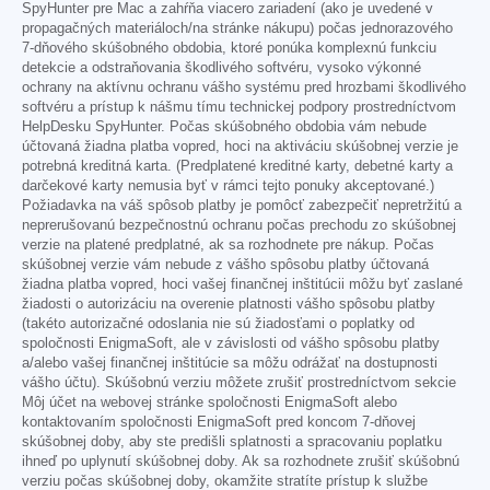
SpyHunter pre Mac a zahŕňa viacero zariadení (ako je uvedené v
propagačných materiáloch/na stránke nákupu) počas jednorazového
7-dňového skúšobného obdobia, ktoré ponúka komplexnú funkciu
detekcie a odstraňovania škodlivého softvéru, vysoko výkonné
ochrany na aktívnu ochranu vášho systému pred hrozbami škodlivého
softvéru a prístup k nášmu tímu technickej podpory prostredníctvom
HelpDesku SpyHunter. Počas skúšobného obdobia vám nebude
účtovaná žiadna platba vopred, hoci na aktiváciu skúšobnej verzie je
potrebná kreditná karta. (Predplatené kreditné karty, debetné karty a
darčekové karty nemusia byť v rámci tejto ponuky akceptované.)
Požiadavka na váš spôsob platby je pomôcť zabezpečiť nepretržitú a
neprerušovanú bezpečnostnú ochranu počas prechodu zo skúšobnej
verzie na platené predplatné, ak sa rozhodnete pre nákup. Počas
skúšobnej verzie vám nebude z vášho spôsobu platby účtovaná
žiadna platba vopred, hoci vašej finančnej inštitúcii môžu byť zaslané
žiadosti o autorizáciu na overenie platnosti vášho spôsobu platby
(takéto autorizačné odoslania nie sú žiadosťami o poplatky od
spoločnosti EnigmaSoft, ale v závislosti od vášho spôsobu platby
a/alebo vašej finančnej inštitúcie sa môžu odrážať na dostupnosti
vášho účtu). Skúšobnú verziu môžete zrušiť prostredníctvom sekcie
Môj účet na webovej stránke spoločnosti EnigmaSoft alebo
kontaktovaním spoločnosti EnigmaSoft pred koncom 7-dňovej
skúšobnej doby, aby ste predišli splatnosti a spracovaniu poplatku
ihneď po uplynutí skúšobnej doby. Ak sa rozhodnete zrušiť skúšobnú
verziu počas skúšobnej doby, okamžite stratíte prístup k službe