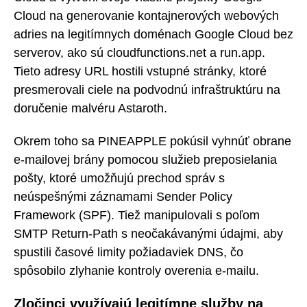
Cloud na generovanie kontajnerových webových
adries na legitímnych doménach Google Cloud bez
serverov, ako sú cloudfunctions.net a run.app.
Tieto adresy URL hostili vstupné stránky, ktoré
presmerovali ciele na podvodnú infraštruktúru na
doručenie malvéru Astaroth.
Okrem toho sa PINEAPPLE pokúsil vyhnúť obrane
e-mailovej brány pomocou služieb preposielania
pošty, ktoré umožňujú prechod správ s
neúspešnými záznamami Sender Policy
Framework (SPF). Tiež manipulovali s poľom
SMTP Return-Path s neočakávanými údajmi, aby
spustili časové limity požiadaviek DNS, čo
spôsobilo zlyhanie kontroly overenia e-mailu.
Zločinci využívajú legitímne služby na