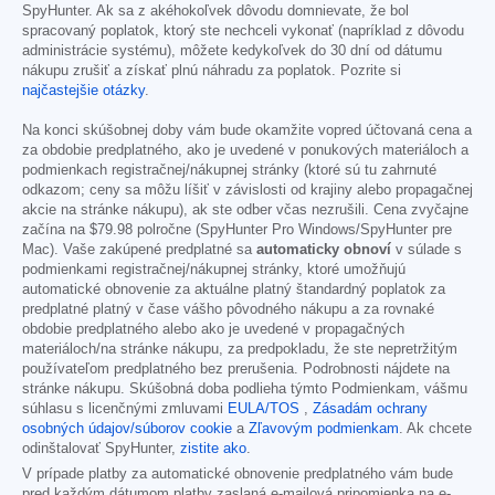
SpyHunter. Ak sa z akéhokoľvek dôvodu domnievate, že bol
spracovaný poplatok, ktorý ste nechceli vykonať (napríklad z dôvodu
administrácie systému), môžete kedykoľvek do 30 dní od dátumu
nákupu zrušiť a získať plnú náhradu za poplatok. Pozrite si
najčastejšie otázky
.
Na konci skúšobnej doby vám bude okamžite vopred účtovaná cena a
za obdobie predplatného, ako je uvedené v ponukových materiáloch a
podmienkach registračnej/nákupnej stránky (ktoré sú tu zahrnuté
odkazom; ceny sa môžu líšiť v závislosti od krajiny alebo propagačnej
akcie na stránke nákupu), ak ste odber včas nezrušili. Cena zvyčajne
začína na
$79.98
polročne (SpyHunter Pro Windows/SpyHunter pre
Mac). Vaše zakúpené predplatné sa
automaticky obnoví
v súlade s
podmienkami registračnej/nákupnej stránky, ktoré umožňujú
automatické obnovenie za aktuálne platný štandardný poplatok za
predplatné platný v čase vášho pôvodného nákupu a za rovnaké
obdobie predplatného alebo ako je uvedené v propagačných
materiáloch/na stránke nákupu, za predpokladu, že ste nepretržitým
používateľom predplatného bez prerušenia. Podrobnosti nájdete na
stránke nákupu. Skúšobná doba podlieha týmto Podmienkam, vášmu
súhlasu s licenčnými zmluvami
EULA/TOS
,
Zásadám ochrany
osobných údajov/súborov cookie
a
Zľavovým podmienkam
. Ak chcete
odinštalovať SpyHunter,
zistite ako
.
V prípade platby za automatické obnovenie predplatného vám bude
pred každým dátumom platby zaslaná e-mailová pripomienka na e-