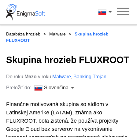
Skip
to
Slovenčina
content
Databáza hrozieb
Malware
Skupina hrozieb
FLUXROOT
Skupina hrozieb FLUXROOT
Do roku
Mezo
v roku
Malware
,
Banking Trojan
Preložiť do:
Slovenčina
Finančne motivovaná skupina so sídlom v
Latinskej Amerike (LATAM), známa ako
FLUXROOT, bola zistená, že používa projekty
Google Cloud bez serverov na vykonávanie