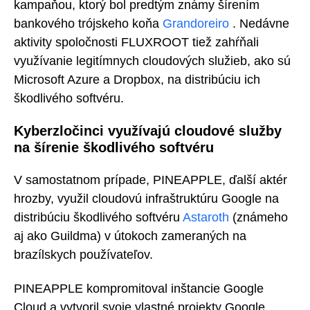
kampaňou, ktorý bol predtým známy šírením
bankového trójskeho koňa
Grandoreiro
. Nedávne
aktivity spoločnosti FLUXROOT tiež zahŕňali
využívanie legitímnych cloudových služieb, ako sú
Microsoft Azure a Dropbox, na distribúciu ich
škodlivého softvéru.
Kyberzločinci využívajú cloudové služby
na šírenie škodlivého softvéru
V samostatnom prípade, PINEAPPLE, ďalší aktér
hrozby, využil cloudovú infraštruktúru Google na
distribúciu škodlivého softvéru
Astaroth
(známeho
aj ako Guildma) v útokoch zameraných na
brazílskych používateľov.
PINEAPPLE kompromitoval inštancie Google
Cloud a vytvoril svoje vlastné projekty Google