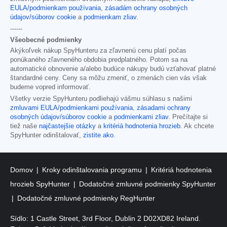
EULA/podmienkam používania
,
zásadám ochrany osobných
údajov/súborov cookie
a
podmienkam zliav
.
------
Všeobecné podmienky
Akýkoľvek nákup SpyHunteru za zľavnenú cenu platí počas
ponúkaného zľavneného obdobia predplatného. Potom sa na
automatické obnovenie a/alebo budúce nákupy budú vzťahovať platné
štandardné ceny. Ceny sa môžu zmeniť, o zmenách cien vás však
budeme vopred informovať.
Všetky verzie SpyHunteru podliehajú vášmu súhlasu s našimi
zmluvami EULA/podmienkami používania
,
zásadami ochrany
osobných údajov/súborov cookie
a
podmienkami zliav
. Prečítajte si
tiež naše
najčastejšie otázky
a
kritériá hodnotenia hrozieb
. Ak chcete
SpyHunter odinštalovať,
zistite ako
.
Domov
Kroky odinštalovania programu
Kritériá hodnotenia
hrozieb SpyHunter
Dodatočné zmluvné podmienky SpyHunter
Dodatočné zmluvné podmienky RegHunter
Sídlo: 1 Castle Street, 3rd Floor, Dublin 2 D02XD82 Ireland.