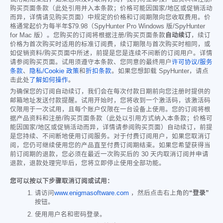
购买页面条款（此处引用并入本条款；价格可能因国家/地区或促销活动
而异，详情请见购买页面）中规定的价格和订阅期限向您收取费用。价
格通常起价为每半年
$79.98
（SpyHunter Pro Windows 版/SpyHunter
for Mac 版）。您购买的订阅将根据注册/购买页面条款
自动续订
，续订
价格为首次购买时适用的标准订阅费，续订期限与首次购买时相同，或
如促销资料/购买页面中所述，前提是您是连续不间断的订阅用户。详情
请参阅购买页面。试用须遵守本条款、您同意的最终用户
许可协议/服务
条款
、
隐私/Cookie 政策
和
折扣条款
。如果您想卸载 SpyHunter，请点
击此处
了解如何操作
。
为确保您的订阅自动续订，我们会在每次付款日期前向您注册时提供的
邮箱地址发送付款提醒。试用开始时，您将收到一个激活码，该激活码
仅限用于一次试用，且每个账户仅限在一台设备上使用。您的订阅将根
据产品资料和注册/购买页面条款（此处以引用方式纳入本条款；价格可
能因国家/地区或促销活动而异，详情请参阅购买页面）自动续订，前提
是您持续、不间断地使用订阅服务。对于付费订阅用户，如果您取消订
阅，您仍可继续使用您的产品直至付费订阅期结束。如果您希望获得当
前订阅期的退款，您必须在最近一次购买后的 30 天内取消订阅并申请
退款，退款处理完毕后，您将立即停止使用全部功能。
您可以按以下步骤取消订阅或试用：
请访问
www.enigmasoftware.com
，然后点击右上角的
“登录”
按钮。
使用用户名和密码登录。