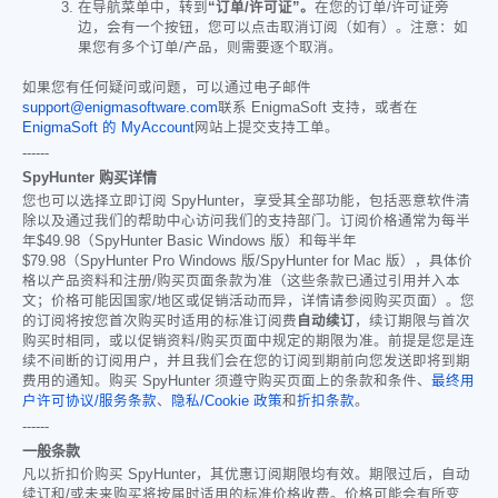
在导航菜单中，转到
“订单/许可证”。
在您的订单/许可证旁
边，会有一个按钮，您可以点击取消订阅（如有）。注意：如
果您有多个订单/产品，则需要逐个取消。
如果您有任何疑问或问题，可以通过电子邮件
support@enigmasoftware.com
联系 EnigmaSoft 支持，或者在
EnigmaSoft 的 MyAccount
网站上提交支持工单。
------
SpyHunter 购买详情
您也可以选择立即订阅 SpyHunter，享受其全部功能，包括恶意软件清
除以及通过我们的帮助中心访问我们的支持部门。订阅价格通常为每半
年
$49.98
（SpyHunter Basic Windows 版）和每半年
$79.98
（SpyHunter Pro Windows 版/SpyHunter for Mac 版），具体价
格以产品资料和注册/购买页面条款为准（这些条款已通过引用并入本
文；价格可能因国家/地区或促销活动而异，详情请参阅购买页面）。您
的订阅将按您首次购买时适用的标准订阅费
自动续订
，续订期限与首次
购买时相同，或以促销资料/购买页面中规定的期限为准。前提是您是连
续不间断的订阅用户，并且我们会在您的订阅到期前向您发送即将到期
费用的通知。购买 SpyHunter 须遵守购买页面上的条款和条件、
最终用
户许可协议/服务条款
、
隐私/Cookie 政策
和
折扣条款
。
------
一般条款
凡以折扣价购买 SpyHunter，其优惠订阅期限均有效。期限过后，自动
续订和/或未来购买将按届时适用的标准价格收费。价格可能会有所变