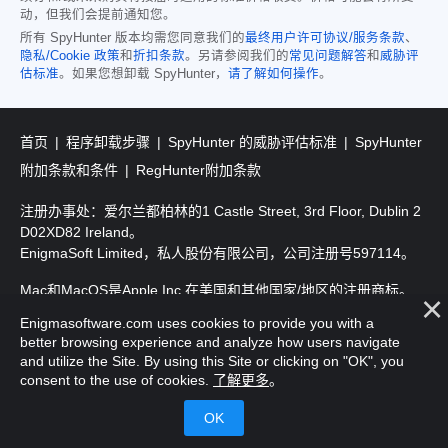
动，但我们会提前通知您。
所有 SpyHunter 版本均需您同意我们的
最终用户许可协议/服务条款
、
隐私/Cookie 政策
和
折扣条款
。另请参阅我们的
常见问题解答
和
威胁评
估标准
。如果您想卸载 SpyHunter，
请了解如何操作
。
首页
程序卸载步骤
SpyHunter 的威胁评估标准
SpyHunter
附加条款和条件
RegHunter附加条款
注册办事处：爱尔兰都柏林的1 Castle Street, 3rd Floor, Dublin 2
D02XD82 Ireland。
EnigmaSoft Limited，私人股份有限公司，公司注册号597114。
Mac和MacOS是Apple Inc.在美国和其他国家/地区的注册商标。
Enigmasoftware.com uses cookies to provide you with a
版权所有2016-
2026
。EnigmaSoft Ltd. 保留所有权利。
better browsing experience and analyze how users navigate
and utilize the Site. By using this Site or clicking on "OK", you
consent to the use of cookies.
了解更多
。