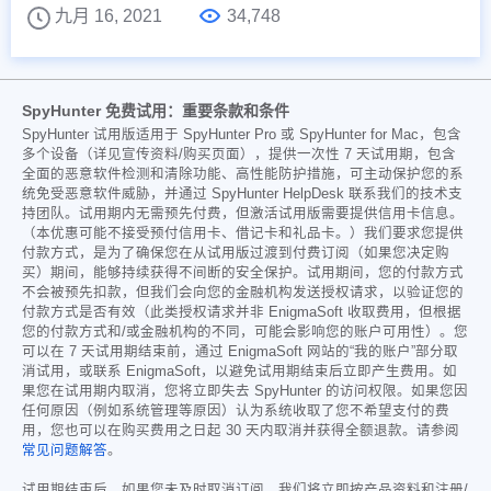
九月 16, 2021
34,748
SpyHunter 免费试用：重要条款和条件
SpyHunter 试用版适用于 SpyHunter Pro 或 SpyHunter for Mac，包含
多个设备（详见宣传资料/购买页面），提供一次性 7 天试用期，包含
全面的恶意软件检测和清除功能、高性能防护措施，可主动保护您的系
统免受恶意软件威胁，并通过 SpyHunter HelpDesk 联系我们的技术支
持团队。试用期内无需预先付费，但激活试用版需要提供信用卡信息。
（本优惠可能不接受预付信用卡、借记卡和礼品卡。）我们要求您提供
付款方式，是为了确保您在从试用版过渡到付费订阅（如果您决定购
买）期间，能够持续获得不间断的安全保护。试用期间，您的付款方式
不会被预先扣款，但我们会向您的金融机构发送授权请求，以验证您的
付款方式是否有效（此类授权请求并非 EnigmaSoft 收取费用，但根据
您的付款方式和/或金融机构的不同，可能会影响您的账户可用性）。您
可以在 7 天试用期结束前，通过 EnigmaSoft 网站的“我的账户”部分取
消试用，或联系 EnigmaSoft，以避免试用期结束后立即产生费用。如
果您在试用期内取消，您将立即失去 SpyHunter 的访问权限。如果您因
任何原因（例如系统管理等原因）认为系统收取了您不希望支付的费
用，您也可以在购买费用之日起 30 天内取消并获得全额退款。请参阅
常见问题解答
。
试用期结束后，如果您未及时取消订阅，我们将立即按产品资料和注册/