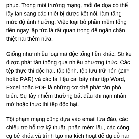
phục. Trong môi trường mạng, mối đe dọa có thể
lây lan sang các thiết bị được kết nối, làm tăng
mức độ ảnh hưởng. Việc loại bỏ phần mềm tống
tiền ngay lập tức là rất quan trọng để ngăn chặn
thiệt hại thêm nữa.
Giống như nhiều loại mã độc tống tiền khác, Strike
được phát tán thông qua nhiều phương thức. Các
tệp thực thi độc hại, tập lệnh, tệp lưu trữ nén (ZIP
hoặc RAR) và các tài liệu cài bẫy như tệp Word,
Excel hoặc PDF là những cơ chế phát tán phổ
biến. Sự lây nhiễm thường bắt đầu khi nạn nhân
mở hoặc thực thi tệp độc hại.
Tội phạm mạng cũng dựa vào email lừa đảo, các
chiêu trò hỗ trợ kỹ thuật, phần mềm lậu, các công
cụ bẻ khóa và trình tạo mã kích hoạt để dụ dỗ nạn