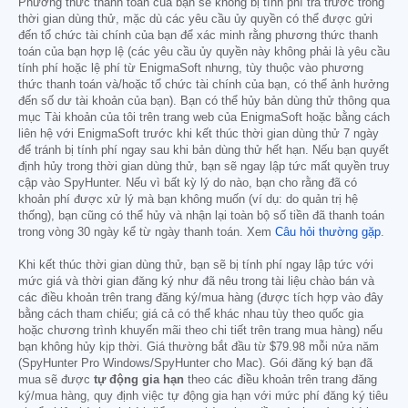
Phương thức thanh toán của bạn sẽ không bị tính phí trả trước trong
thời gian dùng thử, mặc dù các yêu cầu ủy quyền có thể được gửi
đến tổ chức tài chính của bạn để xác minh rằng phương thức thanh
toán của bạn hợp lệ (các yêu cầu ủy quyền này không phải là yêu cầu
tính phí hoặc lệ phí từ EnigmaSoft nhưng, tùy thuộc vào phương
thức thanh toán và/hoặc tổ chức tài chính của bạn, có thể ảnh hưởng
đến số dư tài khoản của bạn). Bạn có thể hủy bản dùng thử thông qua
mục Tài khoản của tôi trên trang web của EnigmaSoft hoặc bằng cách
liên hệ với EnigmaSoft trước khi kết thúc thời gian dùng thử 7 ngày
để tránh bị tính phí ngay sau khi bản dùng thử hết hạn. Nếu bạn quyết
định hủy trong thời gian dùng thử, bạn sẽ ngay lập tức mất quyền truy
cập vào SpyHunter. Nếu vì bất kỳ lý do nào, bạn cho rằng đã có
khoản phí được xử lý mà bạn không muốn (ví dụ: do quản trị hệ
thống), bạn cũng có thể hủy và nhận lại toàn bộ số tiền đã thanh toán
trong vòng 30 ngày kể từ ngày thanh toán. Xem
Câu hỏi thường gặp
.
Khi kết thúc thời gian dùng thử, bạn sẽ bị tính phí ngay lập tức với
mức giá và thời gian đăng ký như đã nêu trong tài liệu chào bán và
các điều khoản trên trang đăng ký/mua hàng (được tích hợp vào đây
bằng cách tham chiếu; giá cả có thể khác nhau tùy theo quốc gia
hoặc chương trình khuyến mãi theo chi tiết trên trang mua hàng) nếu
bạn không hủy kịp thời. Giá thường bắt đầu từ
$79.98
mỗi nửa năm
(SpyHunter Pro Windows/SpyHunter cho Mac). Gói đăng ký bạn đã
mua sẽ được
tự động gia hạn
theo các điều khoản trên trang đăng
ký/mua hàng, quy định việc tự động gia hạn với mức phí đăng ký tiêu