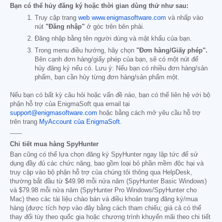
Bạn có thể hủy đăng ký hoặc thời gian dùng thử như sau:
Truy cập trang
web www.enigmasoftware.com
và nhấp vào
nút
"Đăng nhập"
ở góc trên bên phải.
Đăng nhập bằng tên người dùng và mật khẩu của bạn.
Trong menu điều hướng, hãy chọn
"Đơn hàng/Giấy phép".
Bên cạnh đơn hàng/giấy phép của bạn, sẽ có một nút để
hủy đăng ký nếu có. Lưu ý: Nếu bạn có nhiều đơn hàng/sản
phẩm, bạn cần hủy từng đơn hàng/sản phẩm một.
Nếu bạn có bất kỳ câu hỏi hoặc vấn đề nào, bạn có thể liên hệ với bộ
phận hỗ trợ của EnigmaSoft qua email tại
support@enigmasoftware.com
hoặc bằng cách mở yêu cầu hỗ trợ
trên trang
MyAccount của EnigmaSoft
.
------
Chi tiết mua hàng SpyHunter
Bạn cũng có thể lựa chọn đăng ký SpyHunter ngay lập tức để sử
dụng đầy đủ các chức năng, bao gồm loại bỏ phần mềm độc hại và
truy cập vào bộ phận hỗ trợ của chúng tôi thông qua HelpDesk,
thường bắt đầu từ
$49.98
mỗi nửa năm (SpyHunter Basic Windows)
và
$79.98
mỗi nửa năm (SpyHunter Pro Windows/SpyHunter cho
Mac) theo các tài liệu chào bán và điều khoản trang đăng ký/mua
hàng (được tích hợp vào đây bằng cách tham chiếu; giá cả có thể
thay đổi tùy theo quốc gia hoặc chương trình khuyến mãi theo chi tiết