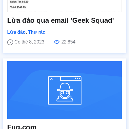
Lừa đảo qua email 'Geek Squad'
Lừa đảo
,
Thư rác
Có thể 8, 2023
22,854
Fuq.com