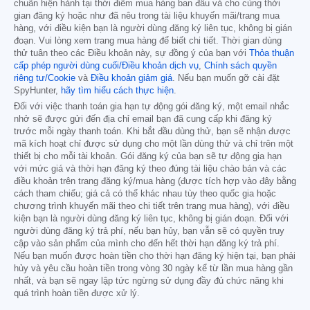
chuẩn hiện hành tại thời điểm mua hàng ban đầu và cho cùng thời
gian đăng ký hoặc như đã nêu trong tài liệu khuyến mãi/trang mua
hàng, với điều kiện bạn là người dùng đăng ký liên tục, không bị gián
đoạn. Vui lòng xem trang mua hàng để biết chi tiết. Thời gian dùng
thử tuân theo các Điều khoản này, sự đồng ý của bạn với
Thỏa thuận
cấp phép người dùng cuối/Điều khoản dịch vụ
,
Chính sách quyền
riêng tư/Cookie
và
Điều khoản giảm giá
. Nếu bạn muốn gỡ cài đặt
SpyHunter,
hãy tìm hiểu cách thực hiện
.
Đối với việc thanh toán gia hạn tự động gói đăng ký, một email nhắc
nhở sẽ được gửi đến địa chỉ email bạn đã cung cấp khi đăng ký
trước mỗi ngày thanh toán. Khi bắt đầu dùng thử, bạn sẽ nhận được
mã kích hoạt chỉ được sử dụng cho một lần dùng thử và chỉ trên một
thiết bị cho mỗi tài khoản. Gói đăng ký của bạn sẽ tự động gia hạn
với mức giá và thời hạn đăng ký theo đúng tài liệu chào bán và các
điều khoản trên trang đăng ký/mua hàng (được tích hợp vào đây bằng
cách tham chiếu; giá cả có thể khác nhau tùy theo quốc gia hoặc
chương trình khuyến mãi theo chi tiết trên trang mua hàng), với điều
kiện bạn là người dùng đăng ký liên tục, không bị gián đoạn. Đối với
người dùng đăng ký trả phí, nếu bạn hủy, bạn vẫn sẽ có quyền truy
cập vào sản phẩm của mình cho đến hết thời hạn đăng ký trả phí.
Nếu bạn muốn được hoàn tiền cho thời hạn đăng ký hiện tại, bạn phải
hủy và yêu cầu hoàn tiền trong vòng 30 ngày kể từ lần mua hàng gần
nhất, và bạn sẽ ngay lập tức ngừng sử dụng đầy đủ chức năng khi
quá trình hoàn tiền được xử lý.