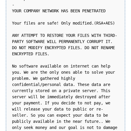
-
YOUR COMPANY NETWORK HAS BEEN PENETRATED
Your files are safe! Only modified.(RSA+AES)
ANY ATTEMPT TO RESTORE YOUR FILES WITH THIRD-
PARTY SOFTWARE WILL PERMANENTLY CORRUPT IT.
DO NOT MODIFY ENCRYPTED FILES. DO NOT RENAME
ENCRYPTED FILES.
No software available on internet can help
you. We are the only ones able to solve your
problem. We gathered highly
confidential/personal data. These data are
currently stored on a private server. This
server will be immediately destroyed after
your payment. If you decide to not pay, we
will release your data to public or re-
seller. So you can expect your data to be
publicly available in the near future.. We
only seek money and our goal is not to damage