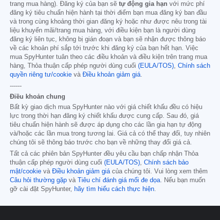
trang mua hàng). Đăng ký của bạn sẽ
tự động gia hạn
với mức phí
đăng ký tiêu chuẩn hiện hành tại thời điểm bạn mua đăng ký ban đầu
và trong cùng khoảng thời gian đăng ký hoặc như được nêu trong tài
liệu khuyến mãi/trang mua hàng, với điều kiện bạn là người dùng
đăng ký liên tục, không bị gián đoạn và bạn sẽ nhận được thông báo
về các khoản phí sắp tới trước khi đăng ký của bạn hết hạn. Việc
mua SpyHunter tuân theo các điều khoản và điều kiện trên trang mua
hàng, Thỏa thuận cấp phép người dùng cuối
(EULA/TOS)
,
Chính sách
quyền riêng tư/cookie
và
Điều khoản giảm giá
.
------
Điều khoản chung
Bất kỳ giao dịch mua SpyHunter nào với giá chiết khấu đều có hiệu
lực trong thời hạn đăng ký chiết khấu được cung cấp. Sau đó, giá
tiêu chuẩn hiện hành sẽ được áp dụng cho các lần gia hạn tự động
và/hoặc các lần mua trong tương lai. Giá cả có thể thay đổi, tuy nhiên
chúng tôi sẽ thông báo trước cho bạn về những thay đổi giá cả.
Tất cả các phiên bản SpyHunter đều yêu cầu bạn chấp nhận Thỏa
thuận cấp phép người dùng cuối
(EULA/TOS)
,
Chính sách bảo
mật/cookie
và
Điều khoản giảm giá
của chúng tôi. Vui lòng xem thêm
Câu hỏi thường gặp
và
Tiêu chí đánh giá mối đe dọa
. Nếu bạn muốn
gỡ cài đặt SpyHunter,
hãy tìm hiểu cách thực hiện
.