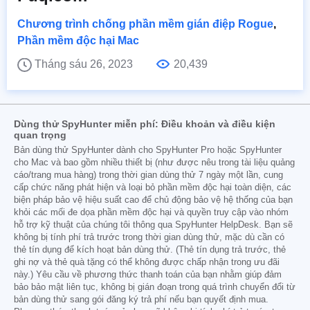
Chương trình chống phần mềm gián điệp Rogue
,
Phần mềm độc hại Mac
Tháng sáu 26, 2023
20,439
Dùng thử SpyHunter miễn phí: Điều khoản và điều kiện
quan trọng
Bản dùng thử SpyHunter dành cho SpyHunter Pro hoặc SpyHunter
cho Mac và bao gồm nhiều thiết bị (như được nêu trong tài liệu quảng
cáo/trang mua hàng) trong thời gian dùng thử 7 ngày một lần, cung
cấp chức năng phát hiện và loại bỏ phần mềm độc hại toàn diện, các
biện pháp bảo vệ hiệu suất cao để chủ động bảo vệ hệ thống của bạn
khỏi các mối đe dọa phần mềm độc hại và quyền truy cập vào nhóm
hỗ trợ kỹ thuật của chúng tôi thông qua SpyHunter HelpDesk. Bạn sẽ
không bị tính phí trả trước trong thời gian dùng thử, mặc dù cần có
thẻ tín dụng để kích hoạt bản dùng thử. (Thẻ tín dụng trả trước, thẻ
ghi nợ và thẻ quà tặng có thể không được chấp nhận trong ưu đãi
này.) Yêu cầu về phương thức thanh toán của bạn nhằm giúp đảm
bảo bảo mật liên tục, không bị gián đoạn trong quá trình chuyển đổi từ
bản dùng thử sang gói đăng ký trả phí nếu bạn quyết định mua.