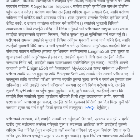
कार्यक्षमता, मालवेयर खतराहरूबाट तपाईंको प्रणालीलाई सक्रिय रूपमा सुरक्षित गर्न उच्च-
प्रदर्शन गार्डहरू, र SpyHunter HelpDesk मार्फत हाम्रो प्राविधिक समर्थन टोलीमा
पहुँच प्रदान गर्दछ। परीक्षण अवधिमा तपाईंलाई अग्रिम शुल्क लगाइने छैन, यद्यपि परीक्षण
सक्रिय गर्न क्रेडिट कार्ड आवश्यक पर्दछ। (यस प्रस्ताव अन्तर्गत प्रिपेड क्रेडिट कार्ड,
डेबिट कार्ड, र उपहार कार्डहरू स्वीकार गर्न सकिँदैन।) तपाईंको भुक्तानी विधिको
आवश्यकता भनेको तपाईंले खरिद गर्ने निर्णय गर्नुभयो भने परीक्षणबाट सशुल्क सदस्यतामा
तपाईंको संक्रमणको क्रममा निरन्तर, निर्बाध सुरक्षा सुरक्षा सुनिश्चित गर्न मद्दत गर्नु हो।
परीक्षणको समयमा तपाईंको भुक्तानी विधिमा अग्रिम भुक्तानी रकम चार्ज गरिने छैन, यद्यपि
तपाईंको भुक्तानी विधि मान्य छ भनी प्रमाणित गर्न प्राधिकरण अनुरोधहरू तपाईंको वित्तीय
संस्थामा पठाउन सकिन्छ (त्यस्ता प्राधिकरण सबमिशनहरू EnigmaSoft द्वारा शुल्क वा
शुल्कहरूको लागि अनुरोधहरू होइनन् तर, तपाईंको भुक्तानी विधि र/वा तपाईंको वित्तीय
संस्थामा निर्भर गर्दै, तपाईंको खाता उपलब्धतामा प्रतिबिम्बित हुन सक्छ)। तपाईंले आफ्नो
खाताको लागि EnigmaSoft को वेबसाइटको MyAccount खण्ड मार्फत वा ७-दिनको
परीक्षण अवधि समाप्त हुनुभन्दा अघि EnigmaSoft लाई सम्पर्क गरेर आफ्नो परीक्षण रद्द गर्न
सक्नुहुन्छ ताकि तपाईंको परीक्षण समाप्त भएपछि तुरुन्तै शुल्क लाग्ने र प्रशोधन हुनबाट बच्न
सकियोस्। यदि तपाईंले आफ्नो परीक्षणको समयमा रद्द गर्ने निर्णय गर्नुभयो भने, तपाईंले
तुरुन्तै SpyHunter मा पहुँच गुमाउनुहुनेछ। यदि, कुनै कारणले, तपाईंलाई लाग्छ कि
तपाईंले लिन नचाहेको शुल्क प्रशोधन गरिएको थियो (जुन उदाहरणका लागि, प्रणाली
प्रशासनको आधारमा हुन सक्छ), तपाईंले खरिद शुल्कको मितिको ३० दिन भित्र कुनै पनि
समयमा शुल्क रद्द गर्न र पूर्ण फिर्ता प्राप्त गर्न सक्नुहुन्छ।
FAQs
हेर्नुहोस्।
परीक्षणको अन्त्यमा, यदि तपाईंले समयमै रद्द गर्नुभएको छैन भने, प्रस्ताव सामग्री र दर्ता/
खरीद पृष्ठ सर्तहरूमा उल्लेख गरिएको मूल्य र सदस्यता अवधिको लागि तपाईंलाई तुरुन्तै
अग्रिम बिल गरिनेछ (जुन सन्दर्भद्वारा यहाँ समावेश गरिएको छ; मूल्य निर्धारण देश वा प्रति
खरिद पृष्ठ विवरण प्रवर्द्धन अनुसार फरक हुन सक्छ)। मूल्य निर्धारण सामान्यतया अर्धवार्षिक