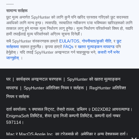
------
सामान्य सर्तहरू
छुट मूल्य अन्तर्गत SpyHunter को लागि कुनै पनि खरिद प्रस्ताव गरिएको छुट सदस्यता
अवधिको लागि मान्य हुन्छ। त्यसपछि, स्वचालित नवीकरण र/वा भविष्यका खरिदहरूको लागि
तत्काल लागू हुने मानक मूल्य निर्धारण लागू हुनेछ। मूल्य निर्धारण परिवर्तनको विषय हो, यद्यपि
हामी तपाईंलाई मूल्य परिवर्तनको अग्रिम सूचना दिनेछौं।
सबै SpyHunter संस्करणहरू हाम्रो
EULA/TOS
,
गोपनीयता/कुकी नीति
, र
छुट
सर्तहरूमा
सहमत हुनुपर्नेछ। कृपया हाम्रो
FAQs
र
खतरा मूल्याङ्कन मापदण्ड
पनि
हेर्नुहोस्। यदि तपाईं SpyHunter अनइन्स्टल गर्न चाहनुहुन्छ भने,
कसरी गर्ने भनेर
जान्नुहोस्
।
घर
कार्यक्रम अनइन्स्टल चरणहरू
SpyHunter को खतरा मूल्याङ्कन
मापदण्ड
SpyHunter अतिरिक्त नियम र सर्तहरू
RegHunter अतिरिक्त
नियम र सर्तहरू
दर्ता कार्यालय: १ क्यासल स्ट्रिट, तेस्रो तल्ला, डब्लिन २ D02XD82 आयरल्याण्ड।
EnigmaSoft लिमिटेड, शेयर द्वारा निजी कम्पनी लिमिटेड, कम्पनी दर्ता नम्बर
597114।
Mac र MacOS Apple Inc. का ट्रेडमार्क हो, अमेरिका र अन्य देशहरूमा दर्ता।