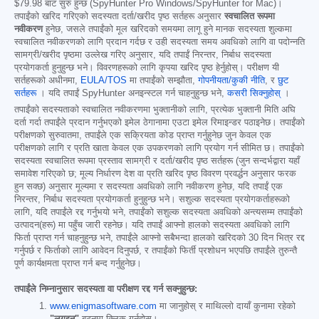
$79.98
बाट सुरु हुन्छ (SpyHunter Pro Windows/SpyHunter for Mac)।
तपाईंको खरिद गरिएको सदस्यता दर्ता/खरीद पृष्ठ सर्तहरू अनुसार
स्वचालित रूपमा
नवीकरण
हुनेछ, जसले तपाईंको मूल खरिदको समयमा लागू हुने मानक सदस्यता शुल्कमा
स्वचालित नवीकरणको लागि प्रदान गर्दछ र उही सदस्यता समय अवधिको लागि वा पदोन्नति
सामग्री/खरीद पृष्ठमा उल्लेख गरिए अनुसार, यदि तपाईं निरन्तर, निर्बाध सदस्यता
प्रयोगकर्ता हुनुहुन्छ भने। विवरणहरूको लागि कृपया खरिद पृष्ठ हेर्नुहोस्। परीक्षण यी
सर्तहरूको अधीनमा,
EULA/TOS
मा तपाईंको सम्झौता,
गोपनीयता/कुकी नीति
, र
छुट
सर्तहरू
। यदि तपाईं SpyHunter अनइन्स्टल गर्न चाहनुहुन्छ भने,
कसरी सिक्नुहोस्
।
तपाईंको सदस्यताको स्वचालित नवीकरणमा भुक्तानीको लागि, प्रत्येक भुक्तानी मिति अघि
दर्ता गर्दा तपाईंले प्रदान गर्नुभएको इमेल ठेगानामा एउटा इमेल रिमाइन्डर पठाइनेछ। तपाईंको
परीक्षणको सुरुवातमा, तपाईंले एक सक्रियता कोड प्राप्त गर्नुहुनेछ जुन केवल एक
परीक्षणको लागि र प्रति खाता केवल एक उपकरणको लागि प्रयोग गर्न सीमित छ। तपाईंको
सदस्यता स्वचालित रूपमा प्रस्ताव सामग्री र दर्ता/खरीद पृष्ठ सर्तहरू (जुन सन्दर्भद्वारा यहाँ
समावेश गरिएको छ; मूल्य निर्धारण देश वा प्रति खरिद पृष्ठ विवरण प्रवर्द्धन अनुसार फरक
हुन सक्छ) अनुसार मूल्यमा र सदस्यता अवधिको लागि नवीकरण हुनेछ, यदि तपाईं एक
निरन्तर, निर्बाध सदस्यता प्रयोगकर्ता हुनुहुन्छ भने। सशुल्क सदस्यता प्रयोगकर्ताहरूको
लागि, यदि तपाईंले रद्द गर्नुभयो भने, तपाईंको सशुल्क सदस्यता अवधिको अन्त्यसम्म तपाईंको
उत्पादन(हरू) मा पहुँच जारी रहनेछ। यदि तपाईं आफ्नो हालको सदस्यता अवधिको लागि
फिर्ता प्राप्त गर्न चाहनुहुन्छ भने, तपाईंले आफ्नो सबैभन्दा हालको खरिदको 30 दिन भित्र रद्द
गर्नुपर्छ र फिर्ताको लागि आवेदन दिनुपर्छ, र तपाईंको फिर्ती प्रशोधन भएपछि तपाईंले तुरुन्तै
पूर्ण कार्यक्षमता प्राप्त गर्न बन्द गर्नुहुनेछ।
तपाईंले निम्नानुसार सदस्यता वा परीक्षण रद्द गर्न सक्नुहुन्छ:
www.enigmasoftware.com
मा जानुहोस् र माथिल्लो दायाँ कुनामा रहेको
"लगइन"
बटनमा क्लिक गर्नुहोस्।