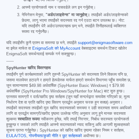
आफ्नो प्रयोगकर्ता नाम र पासवर्डले लग इन गर्नुहोस्।
नेभिगेसन मेनुमा,
"अर्डर/लाइसेन्स" मा जानुहोस्।
तपाईंको अर्डर/लाइसेन्सको
छेउमा, लागू भएमा तपाईंको सदस्यता रद्द गर्न एउटा बटन उपलब्ध छ। नोट:
यदि तपाईंसँग धेरै अर्डर/उत्पादनहरू छन् भने, तपाईंले तिनीहरूलाई व्यक्तिगत
रूपमा रद्द गर्नुपर्नेछ।
यदि तपाईंसँग कुनै प्रश्न वा समस्या छ भने, तपाईंले
support@enigmasoftware.com
मा इमेल मार्फत वा
EnigmaSoft को MyAccount
वेबसाइटमा समर्थन टिकट खोलेर
EnigmaSoft समर्थनलाई सम्पर्क गर्न सक्नुहुन्छ।
------
SpyHunter खरिद विवरणहरू
तपाईंसँग पूर्ण कार्यक्षमताको लागि तुरुन्तै SpyHunter को सदस्यता लिने विकल्प पनि छ,
जसमा मालवेयर हटाउने र हाम्रो हेल्पडेस्क मार्फत हाम्रो समर्थन विभागमा पहुँच समावेश छ,
जुन सामान्यतया
$49.98
अर्धवार्षिक (SpyHunter Basic Windows) र
$79.98
अर्धवार्षिक (SpyHunter Pro Windows/SpyHunter for Mac) बाट सुरु हुन्छ।
प्रस्ताव सामग्री र दर्ता/खरीद पृष्ठ सर्तहरू (जुन यहाँ सन्दर्भद्वारा समावेश गरिएको छ; मूल्य
निर्धारण देश वा प्रति खरिद पृष्ठ विवरण प्रवर्द्धन अनुसार फरक हुन सक्छ) अनुसार।
तपाईंको सदस्यता तपाईंको मूल खरिद सदस्यताको समयमा र उही सदस्यता समय अवधिको
लागि वा प्रवर्द्धन सामग्री/खरीद पृष्ठमा उल्लेख गरिए अनुसार लागू हुने मानक सदस्यता
शुल्कमा
स्वचालित रूपमा
नवीकरण हुनेछ, यदि तपाईं निरन्तर, निर्बाध सदस्यता प्रयोगकर्ता
हुनुहुन्छ र जसको लागि तपाईंले आफ्नो सदस्यताको म्याद सकिनु अघि आगामी शुल्कहरूको
सूचना प्राप्त गर्नुहुनेछ। SpyHunter को खरिद खरिद पृष्ठमा रहेका नियम र सर्तहरू,
EULA/TOS
,
गोपनीयता/कुकी नीति
र
छुट सर्तहरूको
अधीनमा छ।