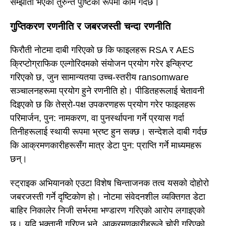
सम्झौता भएको तुरुन्त पुष्टिको रूपमा काम गर्दछ।
गुप्तिकरण रणनीति र जबरजस्ती चन्दा रणनीति
फिरौती नोटमा दाबी गरिएको छ कि फाइलहरू RSA र AES
क्रिप्टोग्राफिक एल्गोरिदमको संयोजन प्रयोग गरेर इन्क्रिप्ट
गरिएको छ, जुन सामान्यतया उच्च-स्तरीय ransomware
सञ्चालनहरूमा प्रयोग हुने रणनीति हो। पीडितहरूलाई चेतावनी
दिइएको छ कि तेस्रो-पक्ष उपकरणहरू प्रयोग गरेर फाइलहरू
परिमार्जन, पुन: नामकरण, वा पुनर्स्थापना गर्ने प्रयास गर्दा
तिनीहरूलाई स्थायी रूपमा भ्रष्ट हुन सक्छ। सन्देशले दाबी गर्दछ
कि आक्रमणकारीहरूसँग मात्र डेटा पुन: प्राप्ति गर्ने माध्यमहरू
छन्।
स्ट्राइक अभियानको एउटा विशेष चिन्ताजनक तत्व यसको दोहोरो
जबरजस्ती गर्ने दृष्टिकोण हो। नोटमा संवेदनशील व्यक्तिगत डेटा
बाहिर निकालेर निजी सर्भरमा भण्डारण गरिएको आरोप लगाइएको
छ। यदि भुक्तानी गरिएन भने, आक्रमणकारीहरूले चोरी गरिएको