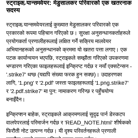
स्ट्राइक र्‍यान्समवेयर: मेडुसालकर परिवारको एक खतरनाक
सदस्य
स्ट्राइक र्‍यान्समवेयरलाई कुख्यात मेडुसालकर परिवारको एक
प्रकारको रूपमा पहिचान गरिएको छ। सुरक्षा अनुसन्धानकर्ताहरूले
प्रयोगकर्ता प्रणालीहरूलाई लक्षित गर्ने सक्रिय मालवेयर
अभियानहरूको अनुसन्धानको क्रममा यो खतरा पत्ता लगाए। एक
पटक कार्यान्वयन भएपछि, स्ट्राइकले सम्झौता गरिएको उपकरणमा
भण्डारण गरिएका फाइलहरूलाई इन्क्रिप्ट गर्दछ र नयाँ एक्सटेन्सन -
'.strike7' थप्छ (यद्यपि संख्या फरक हुन सक्छ)। उदाहरणका
लागि, '1.png' र '2.pdf' जस्ता फाइलहरूलाई '1.png.strike7'
र '2.pdf.strike7' मा पुन: नामाकरण गरिन्छ र पहुँचयोग्य
बनाइँदैन।
इन्क्रिप्शन बाहेक, स्ट्राइकले आक्रमणलाई सुदृढ पार्न डेस्कटप
वालपेपरलाई परिमार्जन गर्दछ र 'READ_NOTE.html' शीर्षकको
फिरौती नोट उत्पन्न गर्दछ। यी दृश्य परिवर्तनहरूले प्रणाली