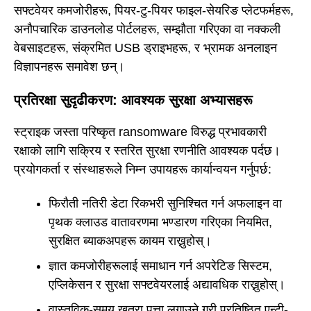
सफ्टवेयर कमजोरीहरू, पियर-टु-पियर फाइल-सेयरिङ प्लेटफर्महरू,
अनौपचारिक डाउनलोड पोर्टलहरू, सम्झौता गरिएका वा नक्कली
वेबसाइटहरू, संक्रमित USB ड्राइभहरू, र भ्रामक अनलाइन
विज्ञापनहरू समावेश छन्।
प्रतिरक्षा सुदृढीकरण: आवश्यक सुरक्षा अभ्यासहरू
स्ट्राइक जस्ता परिष्कृत ransomware विरुद्ध प्रभावकारी
रक्षाको लागि सक्रिय र स्तरित सुरक्षा रणनीति आवश्यक पर्दछ।
प्रयोगकर्ता र संस्थाहरूले निम्न उपायहरू कार्यान्वयन गर्नुपर्छ:
फिरौती नतिरी डेटा रिकभरी सुनिश्चित गर्न अफलाइन वा
पृथक क्लाउड वातावरणमा भण्डारण गरिएका नियमित,
सुरक्षित ब्याकअपहरू कायम राख्नुहोस्।
ज्ञात कमजोरीहरूलाई समाधान गर्न अपरेटिङ सिस्टम,
एप्लिकेसन र सुरक्षा सफ्टवेयरलाई अद्यावधिक राख्नुहोस्।
वास्तविक-समय खतरा पत्ता लगाउने गरी प्रतिष्ठित एन्टी-