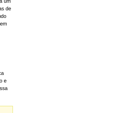
ha um
as de
údo
uzem
ca
o e
essa