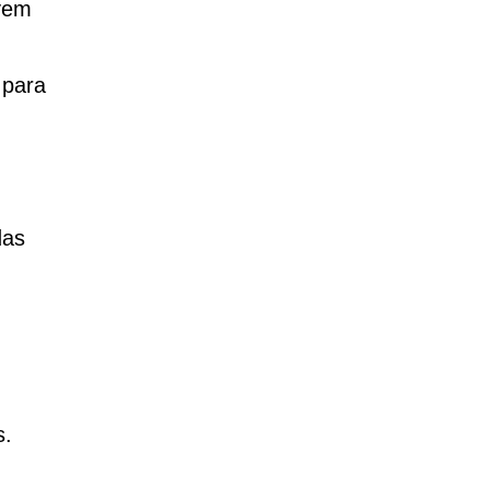
vem
 para
das
s.