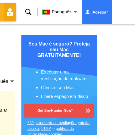
Buscar
Português
Acessar
Seu Mac é seguro? Proteja
seu Mac
GRATUITAMENTE!
Executar uma
verificação de malware
guês
Otimize seu Mac
Libere espaço em disco
a e
Get SpyHunter Now*
* Veja a oferta de avaliação gratuita
abaixo.
EULA
e
política de
privacidade/cookies
.