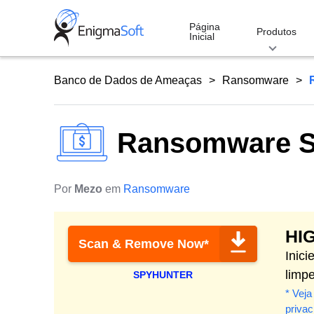
Skip
to
Página
Produtos
Inicial
content
Banco de Dados de Ameaças
Ransomware
Ransomware S
Por
Mezo
em
Ransomware
HI
Scan & Remove Now*
Inic
limp
SPYHUNTER
* Veja
priva