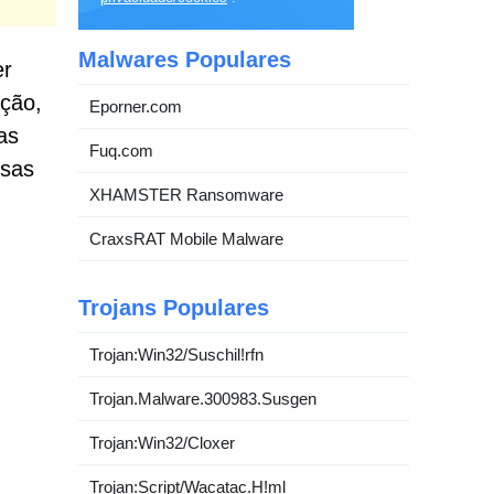
Malwares Populares
er
ação,
Eporner.com
as
Fuq.com
osas
XHAMSTER Ransomware
CraxsRAT Mobile Malware
Trojans Populares
Trojan:Win32/Suschil!rfn
Trojan.Malware.300983.Susgen
Trojan:Win32/Cloxer
Trojan:Script/Wacatac.H!ml