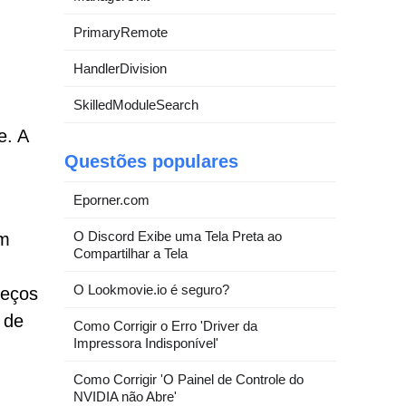
PrimaryRemote
HandlerDivision
SkilledModuleSearch
e. A
Questões populares
Eporner.com
O Discord Exibe uma Tela Preta ao
um
Compartilhar a Tela
O Lookmovie.io é seguro?
reços
 de
Como Corrigir o Erro 'Driver da
Impressora Indisponível'
Como Corrigir 'O Painel de Controle do
NVIDIA não Abre'