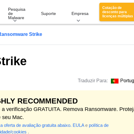
Cotação de
Pesquisa
desconto para
de
Suporte
Empresa
licenças múltiplas
Malware
Ransomware Strike
trike
Traduzir Para:
Portu
GHLY RECOMMENDED
ie a verificação GRATUITA. Remova Ransomware. Protej
e seu Mac.
 a oferta de avaliação gratuita abaixo.
EULA
e
política de
cidade/cookies
.