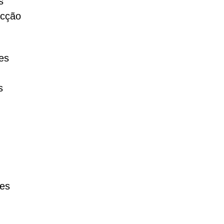
s
ecção
es
s
tes