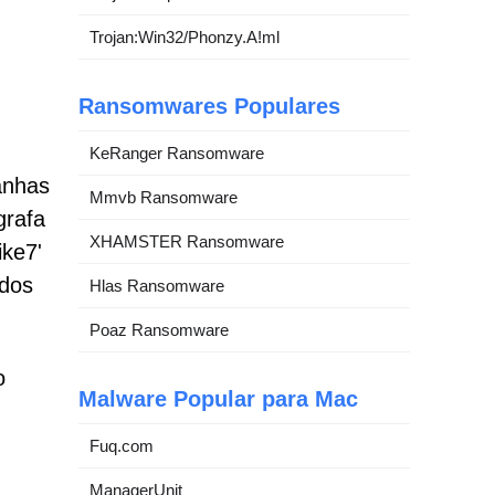
Trojan:Win32/Phonzy.A!ml
Ransomwares Populares
KeRanger Ransomware
anhas
Mmvb Ransomware
grafa
XHAMSTER Ransomware
ike7'
ados
Hlas Ransomware
Poaz Ransomware
o
Malware Popular para Mac
Fuq.com
ManagerUnit