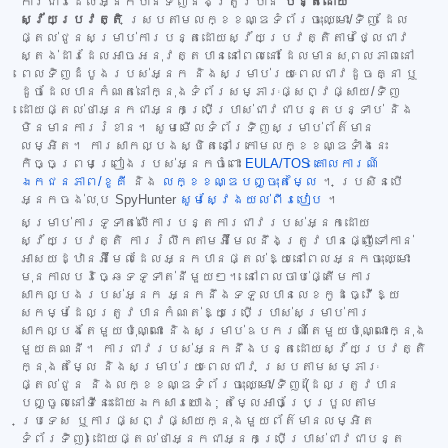
ការជាវដែលអ្នកបានទិញនឹងត្រូវបាន
បន្តដោយ
ស្វ័យប្រវត្តិ
ស្របតាមលក្ខខណ្ឌទំព័រចុះឈ្មោះ/ទិញ ដែល
ផ្តល់ជូនសម្រាប់ការបន្តដោយស្វ័យប្រវត្តិតាមថ្លៃជាវ
ស្តង់ដារដែលអាចអនុវត្តបាននៅពេលនោះ ដែលមានសុពលភាពនៅ
ពេលទិញដំបូងរបស់អ្នក និងសម្រាប់រយៈពេលជាវដូចគ្នា ឬ
ដូចដែលបានកំណត់នៅក្នុងទំព័រសម្ភារៈផ្សព្វផ្សាយ/ទិញ
ដោយផ្តល់ថាអ្នកជាអ្នកប្រើប្រាស់ជាវជាបន្តបន្ទាប់ និង
មិនមានការរំខាន។ សូមមើលទំព័រទិញសម្រាប់ព័ត៌មាន
លម្អិត។ ការសាកល្បងស្ថិតនៅក្រោមលក្ខខណ្ឌទាំងនេះ
កិច្ចព្រមព្រៀងរបស់អ្នកចំពោះ
EULA/TOS
គោលការណ៍
ឯកជនភាព/ខូគី
និង
លក្ខខណ្ឌបញ្ចុះតម្លៃ
។ ប្រសិនបើ
អ្នកចង់លុប SpyHunter
សូមស្វែងយល់ពីរបៀប
។
សម្រាប់ការទូទាត់លើការបន្តការជាវរបស់អ្នកដោយ
ស្វ័យប្រវត្តិ ការរំលឹកតាមអ៊ីមែលនឹងត្រូវបានផ្ញើទៅកាន់
អាសយដ្ឋានអ៊ីមែលដែលអ្នកបានផ្តល់ឱ្យនៅពេលអ្នកចុះឈ្មោះ
មុនកាលបរិច្ឆេទទូទាត់នីមួយៗ។ នៅពេលចាប់ផ្តើមការ
សាកល្បងរបស់អ្នក អ្នកនឹងទទួលបានលេខកូដធ្វើឱ្យ
សកម្មដែលត្រូវបានកំណត់ឱ្យប្រើប្រាស់សម្រាប់ការ
សាកល្បងតែមួយប៉ុណ្ណោះ និងសម្រាប់ឧបករណ៍តែមួយប៉ុណ្ណោះក្នុង
មួយគណនី។ ការជាវរបស់អ្នកនឹងបន្តដោយស្វ័យប្រវត្តិ
ក្នុងតម្លៃ និងសម្រាប់រយៈពេលជាវ ស្របតាមសម្ភារៈ
ផ្តល់ជូន និងលក្ខខណ្ឌទំព័រចុះឈ្មោះ/ទិញ (ដែលត្រូវបាន
បញ្ចូលនៅទីនេះដោយឯកសារយោង; តម្លៃអាចប្រែប្រួលតាម
ប្រទេស ឬការផ្សព្វផ្សាយក្នុងមួយព័ត៌មានលម្អិត
ទំព័រទិញ) ដោយផ្តល់ថាអ្នកជាអ្នកប្រើប្រាស់ជាវជាបន្ត