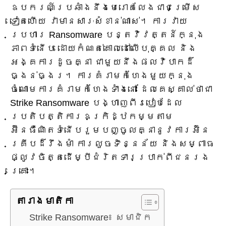
ឧបករណ៍ប្រឆាំងនឹងមេរោគលែងជាជម្រើស
ទៀតហើយ វាមានសារៈសំខាន់ណាស់។ ការវាយ
ប្រហារ Ransomware បន្តវិវត្តន៍ក្នុង
ភាពទំនើប ដោយកំណត់គោលដៅលើបុគ្គល និង
អង្គការដូចគ្នា ជាមួយនឹងផលវិបាកដ៏
ធ្ងន់ធ្ងរ។ ការគំរាមកំហែងមួយក្នុង
ចំណោមការគំរាមកំហែងទាំងនោះ ដែលគេស្គាល់ថាជា
Strike Ransomware បង្ហាញពីរបៀបដែល
ប្រតិបត្តិការឧក្រិដ្ឋកម្មតាម
អ៊ីនធឺណិតទំនើបរួមបញ្ចូលគ្នានូវការអ៊ិន
គ្រីបដ៏រឹងមាំ ការលួចទិន្នន័យ និងសម្ពាធ
ផ្លូវចិត្តដើម្បីជំរិតទារប្រាក់ពីជនរង
គ្រោះ។
តារាង​មាតិកា
Strike Ransomware៖ សមាជិក