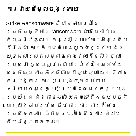
ការវាយតម្លៃចុងក្រោយ
Strike Ransomware គឺជាឧទាហរណ៍នៃ
ប្រតិបត្តិការ ransomware ទំនើបៗដែល
កំពុងវិវឌ្ឍ។ ការប្រើប្រាស់ការអ៊ិនគ្រីប
ដ៏រឹងមាំ ការគំរាមកំហែងលួចទិន្នន័យ និង
យុទ្ធសាស្ត្រសម្ពាធពេលវេលាដ៏ខ្លាំងក្លា
របស់វា គូសបញ្ជាក់ពីសារៈសំខាន់នៃអនាម័យ
សន្តិសុខតាមអ៊ីនធឺណិតដ៏ទូលំទូលាយ។ វិធាន
ការបង្ការ ការបម្រុងទុកជាប់លាប់
ឥរិយាបថអ្នកប្រើប្រាស់ដែលមានការប្រុង
ប្រយ័ត្ន និងការឆ្លើយតបទៅនឹងឧប្បត្តិ
ហេតុយ៉ាងឆាប់រហ័ស គឺជាការការពារដ៏មាន
ប្រសិទ្ធភាពបំផុតប្រឆាំងនឹងការគំរាម
កំហែងនៃប្រភេទនេះ។