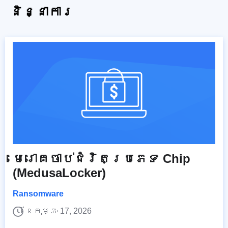
និន្នាការ
មេរោគ​ចាប់​ជំរិត​ប្រភេទ Chip
(MedusaLocker)
Ransomware
ខែកុម្ភៈ 17, 2026