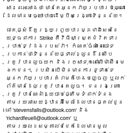
សារនេះអះអាងថា មានតែអ្នកវាយប្រហារប៉ុណ្ណោះ
ដែលមានមធ្យោបាយដើម្បីសង្គ្រោះទិន្នន័យ។
ធាតុផ្សំដ៏គួរឱ្យព្រួយបារម្ភជាពិសេសនៃ
យុទ្ធនាការ Strike គឺវិធីសាស្រ្តជំរិតទារ
ប្រាក់ទ្វេដងរបស់វា។ កំណត់ចំណាំនេះចោទ
ប្រកាន់ថាទិន្នន័យផ្ទាល់ខ្លួនដ៏រសើប
ត្រូវបានលួចយក និងរក្សាទុកនៅលើម៉ាស៊ីនមេ
ឯកជន។ ប្រសិនបើមិនមានការទូទាត់ទេ
អ្នកវាយប្រហារគំរាមកំហែងបញ្ចេញ ឬលក់
ព័ត៌មានដែលត្រូវបានគេលួច។ ជនរងគ្រោះ
ត្រូវបានណែនាំឱ្យចាប់ផ្តើមទំនាក់ទំនង
តាមរយៈអាសយដ្ឋានអ៊ីមែលដែលបានផ្តល់ជូន
នៅ 'stevensfalls@outlook.com' និង
'richardfeuell@outlook.com' ឬ
តាមរយៈលេខសម្គាល់ជជែកដែលមានមូល