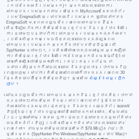
រកបាននៃគណនីរបស់អ្នក)។ អ្នកអាចលុបចោលការ
សាកល្បងរបស់អ្នកតាមរយៈផ្នែក MyAccount នៃគេហទំព័រ
របស់ EnigmaSoft សម្រាប់គណនីរបស់អ្នក ឬដោយទាក់ទង
EnigmaSoft មុនពេលបញ្ចប់នៃរយៈពេលសាកល្បង 7 ថ្ងៃ
ដើម្បីជៀសវាងការគិតថ្លៃដែលត្រូវបង់ និងត្រូវបានដំណើរ
ការភ្លាមៗបន្ទាប់ពីការសាកល្បងរបស់អ្នកផុតកំណត់។
ប្រសិនបើអ្នកសម្រេចចិត្តលុបចោលក្នុងអំឡុងពេល
សាកល្បងរបស់អ្នក អ្នកនឹងបាត់បង់សិទ្ធិចូលប្រើ
SpyHunter ភ្លាមៗ។ ប្រសិនបើដោយហេតុផលណាមួយ អ្នកជឿថា
ការគិតថ្លៃត្រូវបានដំណើរការដែលអ្នកមិនចង់ធ្វើ (ដែល
អាចកើតឡើងដោយផ្អែកលើការគ្រប់គ្រងប្រព័ន្ធ ជា
ឧទាហរណ៍) អ្នកក៏អាចលុបចោល និងទទួលបានប្រាក់សងវិញ
ពេញលេញសម្រាប់ការគិតថ្លៃនៅពេលណាក៏បានក្នុងរយៈពេល 30
ថ្ងៃគិតចាប់ពីថ្ងៃគិតថ្លៃទិញ។ សូមមើល
សំណួរដែលសួរញឹក
ញាប់
។
នៅចុងបញ្ចប់នៃការសាកល្បង អ្នកនឹងត្រូវបានគិតប្រាក់ជា
មុនភ្លាមៗតាមតម្លៃ និងសម្រាប់រយៈពេលជាវដូចដែលបាន
កំណត់នៅក្នុងសម្ភារៈផ្តល់ជូន និងលក្ខខណ្ឌទំព័រចុះឈ្មោះ/
ទិញ (ដែលត្រូវបានបញ្ចូលនៅទីនេះដោយឯកសារយោង; តម្លៃអាច
ប្រែប្រួលទៅតាមប្រទេស ឬការផ្សព្វផ្សាយក្នុងមួយព័ត៌មាន
លម្អិតទំព័រទិញ) ប្រសិនបើអ្នកមិនទាន់បានលុបចោលទាន់
ពេលវេលា។ ជាធម្មតាតម្លៃចាប់ផ្តើមពី
$79.98
រៀងរាល់ប្រាំ
មួយខែម្តង (SpyHunter Pro Windows/SpyHunter សម្រាប់ Mac)។