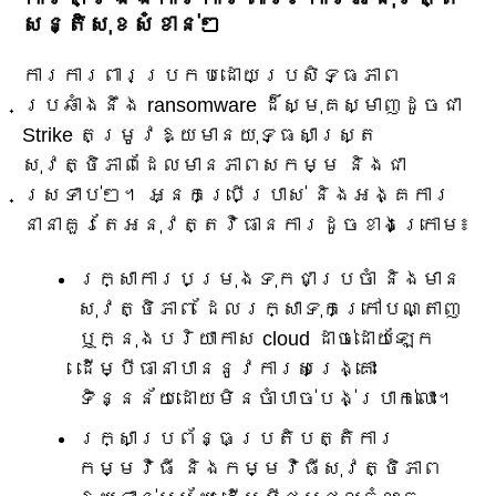
សន្តិសុខសំខាន់ៗ
ការការពារប្រកបដោយប្រសិទ្ធភាព
ប្រឆាំងនឹង ransomware ដ៏ស្មុគស្មាញដូចជា
Strike តម្រូវឱ្យមានយុទ្ធសាស្ត្រ
សុវត្ថិភាពដែលមានភាពសកម្ម និងជា
ស្រទាប់ៗ។ អ្នកប្រើប្រាស់ និងអង្គការ
នានាគួរតែអនុវត្តវិធានការដូចខាងក្រោម៖
រក្សាការបម្រុងទុកជាប្រចាំ និងមាន
សុវត្ថិភាព ដែលរក្សាទុកក្រៅបណ្តាញ
ឬក្នុងបរិយាកាស cloud ដាច់ដោយឡែក
ដើម្បីធានាបាននូវការសង្គ្រោះ
ទិន្នន័យដោយមិនចាំបាច់បង់ប្រាក់លោះ។
រក្សាប្រព័ន្ធប្រតិបត្តិការ
កម្មវិធី និងកម្មវិធីសុវត្ថិភាព