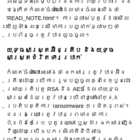
ភាពផ្ទៃតុដើម្បីពង្រឹងការវាយប្រហារ និង
បង្កើតកំណត់ចំណាំលោះដែលមានចំណងជើងថា
'READ_NOTE.html'។ ការផ្លាស់ប្តូរដែលមើល
ឃើញទាំងនេះបម្រើជាការបញ្ជាក់ភ្លាមៗថា
ប្រព័ន្ធត្រូវបានលួចចូល។
យុទ្ធសាស្ត្រអ៊ិនគ្រីប និងយុទ្ធ
សាស្ត្រជំរិតទារប្រាក់
កំណត់ចំណាំលោះអះអាងថា ឯកសារត្រូវបានអ៊ិន
គ្រីបដោយប្រើការរួមបញ្ចូលគ្នានៃក្បួនដោះ
ស្រាយគ្រីបតូ RSA និង AES ដែលជាយុទ្ធ
សាស្ត្រដែលត្រូវបានប្រើជាទូទៅនៅក្នុង
ប្រតិបត្តិការ ransomware កម្រិតខ្ពស់។
ជនរងគ្រោះត្រូវបានព្រមានថា ការ
ប៉ុនប៉ងកែប្រែ ប្តូរឈ្មោះ ឬស្ដារឯកសារឡើង
វិញដោយប្រើឧបករណ៍ភាគីទីបីអាច
ធ្វើឱ្យខូចឯកសារទាំងនោះជាអចិន្ត្រៃយ៍។