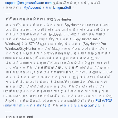
support@enigmasoftware.com
ឬដោយបើកសំបុត្រជំនួយនៅលើ
គេហទំព័រ
MyAccount របស់ EnigmaSoft
។
------
ព័ត៌មានលម្អិតអំពីការទិញ SpyHunter
អ្នកក៏មានជម្រើសក្នុងការជាវ SpyHunter ភ្លាមៗសម្រាប់
មុខងារពេញលេញ រួមទាំងការលុបមេរោគ និងការចូលប្រើផ្នែក
ជំនួយរបស់យើងតាមរយៈ HelpDesk របស់យើង ជាធម្មតាចាប់
ផ្តើមពី
$49.98
រៀងរាល់ប្រាំមួយខែម្តង (SpyHunter Basic
Windows) និង
$79.98
រៀងរាល់ប្រាំមួយខែម្តង (SpyHunter Pro
Windows/SpyHunter សម្រាប់ Mac) ស្របតាមសម្ភារៈផ្តល់ជូន
និងលក្ខខណ្ឌទំព័រចុះឈ្មោះ/ទិញ (ដែលត្រូវបានបញ្ចូលនៅទីនេះ
ដោយឯកសារយោង; តម្លៃអាចប្រែប្រួលតាមប្រទេស ឬការ
ផ្សព្វផ្សាយក្នុងមួយព័ត៌មានលម្អិតទំព័រទិញ)។ ការជាវ
របស់អ្នកនឹង
បន្តដោយស្វ័យប្រវត្តិ
តាមថ្លៃជាវស្តង់
ដារដែលអាចអនុវត្តបាននៅពេលនោះ នៅពេលជាវការទិញដើមរបស់
អ្នក និងសម្រាប់រយៈពេលជាវដូចគ្នា ឬដូចដែលបានកំណត់នៅ
ក្នុងទំព័រសម្ភារៈផ្សព្វផ្សាយ/ទិញ ដោយផ្តល់ថាអ្នកជា
អ្នកប្រើប្រាស់ជាវជាបន្តបន្ទាប់ និងមិនមានការរំខាន
ហើយដែលអ្នកនឹងទទួលបានការជូនដំណឹងអំពីការគិតថ្លៃនា
ពេលខាងមុខមុនពេលផុតកំណត់នៃការជាវរបស់អ្នក។ ការទិញ
SpyHunter គឺស្ថិតនៅក្រោមលក្ខខណ្ឌនៅលើទំព័រទិញ
EULA/TOS
គោលការណ៍ឯកជនភាព/ខូឃី
និង
លក្ខខណ្ឌបញ្ចុះតម្លៃ
។
------
លក្ខខណ្ឌទូទៅ