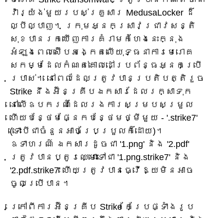
វ៉ារ្យ៉ង់មួយរបស់គ្រួសារ MedusaLocker ដ៏
ល្បីល្បាញ។ ក្រុមអ្នកស្រាវជ្រាវសន្តិ
សុខបានរកឃើញការគំរាមកំហែងនេះក្នុង
អំឡុងពេលស៊ើបអង្កេតលើយុទ្ធនាការមេរោគ
សកម្មដែលកំណត់គោលដៅប្រព័ន្ធអ្នកប្រើ
ប្រាស់។ នៅពេលដែលត្រូវបានប្រតិបត្តិរួច
Strike នឹងអ៊ិនគ្រីបឯកសារដែលរក្សាទុក
នៅលើឧបករណ៍ដែលរងការសម្របសម្រួល
ហើយបន្ថែមផ្នែកបន្ថែមថ្មីមួយ - '.strike7'
(ទោះបីជាចំនួនអាចប្រែប្រួលក៏ដោយ)។
ឧទាហរណ៍ ឯកសារដូចជា '1.png' និង '2.pdf'
ត្រូវបានប្តូរឈ្មោះទៅជា '1.png.strike7' និង
'2.pdf.strike7' ហើយត្រូវបានធ្វើឱ្យមិនអាច
ចូលប្រើបាន។
ក្រៅពីការអ៊ិនគ្រីប Strike កែប្រែផ្ទាំងរូប