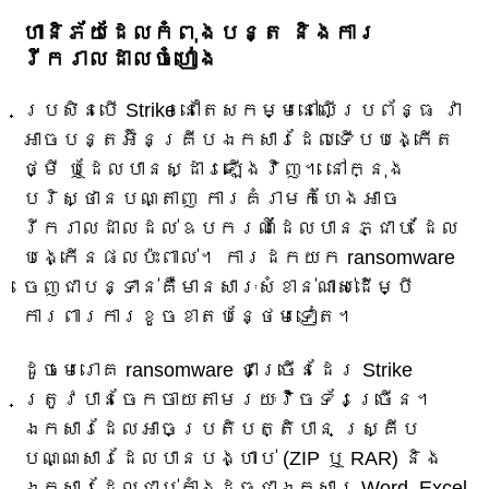
ហានិភ័យដែលកំពុងបន្ត និងការ
រីករាលដាលចំហៀង
ប្រសិនបើ Strike នៅតែសកម្មនៅលើប្រព័ន្ធ វា
អាចបន្តអ៊ិនគ្រីបឯកសារដែលទើបបង្កើត
ថ្មី ឬដែលបានស្ដារឡើងវិញ។ នៅក្នុង
បរិស្ថានបណ្តាញ ការគំរាមកំហែងអាច
រីករាលដាលដល់ឧបករណ៍ដែលបានភ្ជាប់ ដែល
បង្កើនផលប៉ះពាល់។ ការដកយក ransomware
ចេញជាបន្ទាន់គឺមានសារៈសំខាន់ណាស់ដើម្បី
ការពារការខូចខាតបន្ថែមទៀត។
ដូចមេរោគ ransomware ជាច្រើនដែរ Strike
ត្រូវបានចែកចាយតាមរយៈវ៉ិចទ័រច្រើន។
ឯកសារដែលអាចប្រតិបត្តិបាន ស្គ្រីប
បណ្ណសារដែលបានបង្ហាប់ (ZIP ឬ RAR) និង
ឯកសារដែលជាប់គាំងដូចជាឯកសារ Word, Excel