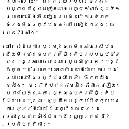
ដ្ឋានលើ Tor។ អ្នកវាយប្រហារបង្កើន
សម្ពាធបន្ថែមទៀតដោយបញ្ជាក់ថាចំនួនទឹក
ប្រាក់លោះនឹងកើនឡើងប្រសិនបើការទំនាក់
ទំនងមិនត្រូវបានបង្កើតឡើងក្នុងរយៈ
ពេល 72 ម៉ោង។
នៅពេលដែលការបម្រុងទុកមិនអាចប្រើបាន
ហើយមិនមានឧបករណ៍ឌិគ្រីបស្របច្បាប់ទេ
ជនរងគ្រោះអាចមានអារម្មណ៍ថាត្រូវបង្ខំ
ចិត្តបង់ប្រាក់។ ទោះជាយ៉ាងណាក៏ដោយ ការបង់
ប្រាក់លោះមិនត្រូវបានលើកទឹកចិត្តយ៉ាង
ខ្លាំង។ ឧក្រិដ្ឋជនតាមអ៊ីនធឺណិតជារឿយៗ
បរាជ័យក្នុងការផ្តល់ឧបករណ៍ឌិគ្រីប
ដែលមានមុខងារសូម្បីតែបន្ទាប់ពីទទួលបាន
ការទូទាត់ក៏ដោយ ដែលធ្វើឱ្យជនរង
គ្រោះខូចខាតទាំងផ្នែកហិរញ្ញវត្ថុ និង
ប្រតិបត្តិការ។