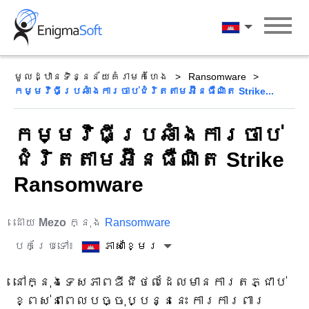
Skip
to
ភាសាខ្មែរ
content
មូលដ្ឋានទិន្នន័យគំរាមកំហែង
Ransomware
កម្មវិធី​ប្រឆាំង​ការ​ចាប់​ជំរិត​តាម​អ៊ីនធឺណិត Strike...
កម្មវិធី​ប្រឆាំង​ការ​ចាប់​
ជំរិត​តាម​អ៊ីនធឺណិត Strike
Ransomware
ដោយ
Mezo
ក្នុង
Ransomware
បកប្រែទៅ៖
ភាសាខ្មែរ
នៅក្នុងទេសភាពឌីជីថលដែលមានការតភ្ជាប់
ខ្ពស់នាពេលបច្ចុប្បន្ននេះ ការការពារ