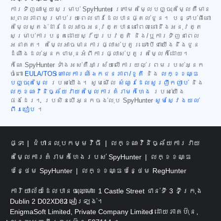
ការទិញណាមួយសម្រាប់ SpyHunter ក្រោមតម្លៃបញ្ចុះតម្លៃគឺមាន
សុពលភាពសម្រាប់រយៈពេលជាវដែលបានផ្តល់ជូន។ បន្ទាប់ពីនោះ
តម្លៃស្តង់ដារដែលអាចអនុវត្តបាននៅពេលនោះនឹងអនុវត្ត
សម្រាប់ការបន្តដោយស្វ័យប្រវត្តិ និង/ឬការទិញនាពេល
អនាគត។ តម្លៃអាចមានការផ្លាស់ប្តូរ ទោះបីជាយើងនឹងជូន
ដំណឹងដល់អ្នកជាមុនអំពីការផ្លាស់ប្តូរតម្លៃក៏ដោយ។
កំណែ SpyHunter ទាំងអស់គឺអាស្រ័យលើការយល់ព្រមរបស់អ្នក
ចំពោះ
EULA/TOS
គោលការណ៍ឯកជនភាព/ខូគី
និង
លក្ខខណ្ឌ
បញ្ចុះតម្លៃ
របស់យើង។ សូមមើល
សំណួរដែលសួរញឹកញាប់
និង
លក្ខណៈវិនិច្ឆ័យវាយតម្លៃការគំរាមកំហែង
របស់យើង
ផងដែរ។ ប្រសិនបើអ្នកចង់លុប SpyHunter
សូមស្វែងយល់
ពីរបៀប
។
ផ្ទះ
ជំហានលុបកម្មវិធី
លក្ខណៈវិនិច្ឆ័យការវាយ
តម្លៃការគំរាមកំហែងរបស់ SpyHunter
លក្ខខណ្ឌ
បន្ថែម SpyHunter
លក្ខខណ្ឌបន្ថែម RegHunter
ការិយាល័យដែលបានចុះឈ្មោះ៖ 1 Castle Street ជាន់ទី 3 ទីក្រុង
Dublin 2 D02XD82 អៀរឡង់។
EnigmaSoft Limited, Private Company Limited ដោយភាគហ៊ុន,