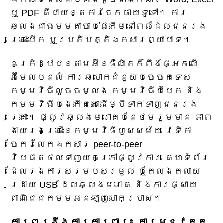
ឬ PDF គឺជាយន្តការចែកចាយទូទៅ។ ការ
ឆ្លងជាធម្មតាចាប់ផ្តើមនៅពេលដែលជនរង
គ្រោះបើក ឬប្រតិបត្តិឯកសារព្យាបាទ។
ឧក្រិដ្ឋជនតាមអ៊ីនធឺណិតក៏ពឹងផ្អែកលើ
អ៊ីមែលបន្លំ ការឆបោកជំនួយបច្ចេកទេស
កម្មវិធីលួចចម្លង កម្មវិធីបំបែក និង
កម្មវិធីបង្កើតសោដើម្បីទាក់ទាញជនរង
គ្រោះ។ ផ្លូវឆ្លងមេរោគបន្ថែមរួមមាន ភាព
ងាយរងគ្រោះនៃកម្មវិធីហួសសម័យ វេទិកា
ចែករំលែកឯកសារ peer-to-peer
វិបផតថលទាញយកក្រៅផ្លូវការ គេហទំព័រ
ដែលរងការសម្របសម្រួល ឬក្លែងក្លាយ
ដ្រាយ USB ដែលឆ្លងមេរោគ និងការផ្សាយ
ពាណិជ្ជកម្មអនឡាញបោកប្រាស់។
ការពង្រឹងការការពារ៖ ការអនុវត្ត