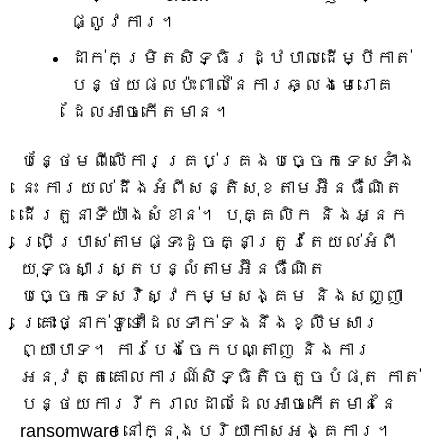
ផ្លូវការ។
ដាក់កម្រិតសិទ្ធិរដ្ឋបាលដើម្បីកាត់
បន្ថយផលប៉ះពាល់នៃការឆ្លងមេរោគ
ដែលអាចកើតមាន។
បន្ថែមពីលើការគ្រប់គ្រងបច្ចេកទេសទាំង
នេះ ការយល់ដឹងអំពីសន្តិសុខតាមអ៊ីនធឺណិត
ដើរតួនាទីយ៉ាងសំខាន់។ បុគ្គលិក និងអ្នក
ប្រើប្រាស់តាមផ្ទះដូចគ្នាត្រូវតែយល់អំពី
យុទ្ធសាស្ត្របន្លំតាមអ៊ីនធឺណិត
បច្ចេកទេសវិស្វកម្មសង្គម និងសញ្ញា
គ្រោះថ្នាក់ទូទៅដែលទាក់ទងនឹងខ្លឹមសារ
ព្យាបាទ។ ការបែងចែកបណ្តាញ និងការ
អនុវត្តគោលការណ៍សិទ្ធិតិចតួចបំផុត កាត់
បន្ថយការរីករាលដាលដែលអាចកើតមាននៃ
ransomware នៅក្នុងបរិយាកាសអង្គការ។