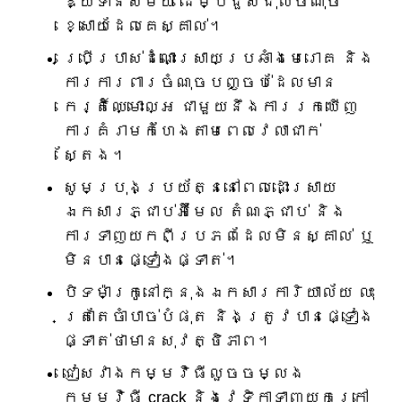
ឱ្យទាន់សម័យ ដើម្បីជួសជុលចំណុច
ខ្សោយដែលគេស្គាល់។
ប្រើប្រាស់ដំណោះស្រាយប្រឆាំងមេរោគ និង
ការការពារចំណុចបញ្ចប់ដែលមាន
កេរ្តិ៍ឈ្មោះល្អ ជាមួយនឹងការរកឃើញ
ការគំរាមកំហែងតាមពេលវេលាជាក់
ស្តែង។
សូមប្រុងប្រយ័ត្ននៅពេលដោះស្រាយ
ឯកសារភ្ជាប់អ៊ីមែល តំណភ្ជាប់ និង
ការទាញយកពីប្រភពដែលមិនស្គាល់ ឬ
មិនបានផ្ទៀងផ្ទាត់។
បិទ​ម៉ាក្រូ​នៅ​ក្នុង​ឯកសារ​ការិយាល័យ លុះ
ត្រា​តែ​ចាំបាច់​បំផុត និង​ត្រូវ​បាន​ផ្ទៀង
ផ្ទាត់​ថា​មាន​សុវត្ថិភាព។
ជៀសវាងកម្មវិធីលួចចម្លង
កម្មវិធី crack និងវេទិកាទាញយកក្រៅ