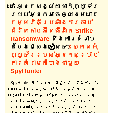
តើអ្នកសង្ស័យថាកុំព្យូទ័រ
របស់អ្នកអាចឆ្លងមេរោគ
កម្មវិធី​ប្រឆាំង​ការ​ចាប់​
ជំរិត​តាម​អ៊ីនធឺណិត Strike
Ransomware
និងការគំរាម
កំហែងផ្សេងទៀតទេ?
ស្កេនកុំ
ព្យូទ័ររបស់អ្នកសម្រាប់
ការគំរាមកំហែងជាមួយ
SpyHunter
SpyHunter គឺជាឧបករណ៍ជួសជុល និងការពារ
មេរោគដ៏មានឥទ្ធិពលដែលត្រូវបានរចនា
ឡើងដើម្បីជួយផ្តល់ឱ្យអ្នកប្រើប្រាស់នូវ
ការវិភាគសុវត្ថិភាពប្រព័ន្ធស៊ីជម្រៅ
ការរកឃើញ និងការដកចេញនូវការគំរាម