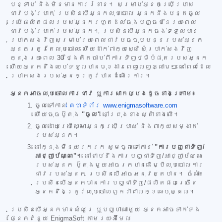
បន្ទាប់ និងមិនមានការរំខាន។ សម្រាប់អ្នកប្រើប្រាស់
ជាវបង់ប្រាក់ ប្រសិនបើអ្នកលុបចោល អ្នកនឹងបន្តចូល
ប្រើផលិតផលរបស់អ្នករហូតដល់ចុងបញ្ចប់នៃរយៈពេល
ជាវបង់ប្រាក់របស់អ្នក។ ប្រសិនបើអ្នកចង់ទទួលបាន
ប្រាក់សងវិញសម្រាប់រយៈពេលជាវបច្ចុប្បន្នរបស់អ្នក
អ្នកត្រូវតែលុបចោល ហើយដាក់ពាក្យស្នើសុំប្រាក់សងវិញ
ក្នុងរយៈពេល 30 ថ្ងៃគិតចាប់ពីការទិញថ្មីបំផុតរបស់អ្នក
ហើយអ្នកនឹងឈប់ទទួលបានមុខងារពេញលេញភ្លាមៗ នៅពេលដែល
ប្រាក់សងរបស់អ្នកត្រូវបានដំណើរការ។
អ្នកអាចលុបចោលការជាវ ឬការសាកល្បងដូចខាងក្រោម៖
ចូលទៅកាន់
គេហទំព័រ www.enigmasoftware.com
ហើយចុចប៊ូតុង
"ចូល"
នៅជ្រុងខាងស្តាំខាងលើ។
ចូលដោយប្រើឈ្មោះអ្នកប្រើប្រាស់ និងពាក្យសម្ងាត់
របស់អ្នក។
នៅក្នុងម៉ឺនុយរុករក សូមចូលទៅកាន់
"ការបញ្ជាទិញ/
អាជ្ញាប័ណ្ណ"។
នៅជាប់នឹងការបញ្ជាទិញ/អាជ្ញាប័ណ្ណ
របស់អ្នក ប៊ូតុងមួយអាចរកបានដើម្បីលុបចោលការ
ជាវរបស់អ្នក ប្រសិនបើអាចអនុវត្តបាន។ ចំណាំ៖
ប្រសិនបើអ្នកមានការបញ្ជាទិញ/ផលិតផលច្រើន
អ្នកនឹងត្រូវលុបចោលពួកវាជាលក្ខណៈបុគ្គល។
ប្រសិនបើអ្នកមានសំណួរ ឬបញ្ហាណាមួយ អ្នកអាចទាក់ទង
ផ្នែកជំនួយ EnigmaSoft តាមរយៈអ៊ីមែល