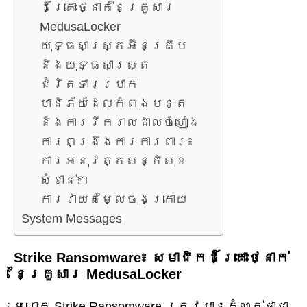
ដ៏គ្រោះថ្នាក់នៃគ្រួសារ
MedusaLocker
យុទ្ធសាស្ត្រអ៊ិនគ្រីប
និងយុទ្ធសាស្ត្រ
ជំរិតទារប្រាក់
ហានិភ័យដែលកំពុងបន្ត
និងការរីករាលដាលចំហៀង
ការពង្រឹងការការពារ៖
ការអនុវត្តសន្តិសុខ
សំខាន់ៗ
ការវាយតម្លៃចុងក្រោយ
System Messages
Strike Ransomware៖ សមាជិកដ៏គ្រោះថ្នាក់
នៃគ្រួសារ MedusaLocker
មេរោគ Strike Ransomware ត្រូវបានកំណត់ថាជា