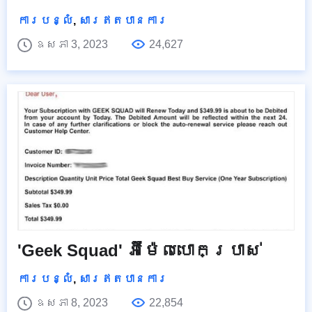
ការបន្លំ
,
សារឥតបានការ
ឧសភា 3, 2023
24,627
'Geek Squad' អ៊ីម៉ែលបោកប្រាស់
ការបន្លំ
,
សារឥតបានការ
ឧសភា 8, 2023
22,854