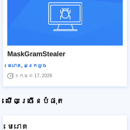
MaskGramStealer
មេរោគ
,
អ្នកលួច
ខែកុម្ភៈ 17, 2026
មើលច្រើនបំផុត
មេរោគ