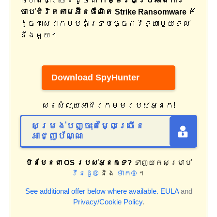
កំហែងជាច្រើនដូចជា
កម្មវិធី​ប្រឆាំង​ការ​
ចាប់​ជំរិត​តាម​អ៊ីនធឺណិត Strike Ransomware
ក៏
ដូចជាសេវាកម្មគាំទ្របច្ចេកវិទ្យាមួយទល់
នឹងមួយ។
Download SpyHunter
សន្សំលុយអាជីវកម្មរបស់អ្នក!
សម្រង់បញ្ចុះតម្លៃច្រើន
អាជ្ញាប័ណ្ណ
មិនមែនជា OS របស់អ្នកទេ?
ទាញយកសម្រាប់
វីនដូ®
និង
ម៉ាក់®
។
See additional offer below where available.
EULA
and
Privacy/Cookie Policy
.