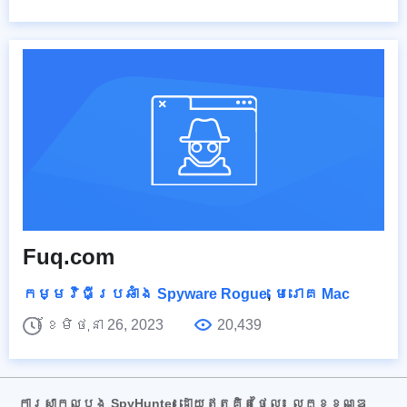
Fuq.com
កម្មវិធីប្រឆាំង Spyware Rogue
,
មេរោគ Mac
ខែមិថុនា 26, 2023
20,439
ការសាកល្បង SpyHunter ដោយឥតគិតថ្លៃ៖ លក្ខខណ្ឌ