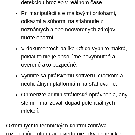
detekciou hrozieb v reálnom čase.
Pri manipulácii s e-mailovými prílohami,
odkazmi a súbormi na stiahnutie z
neznámych alebo neoverených zdrojov
buďte opatrní.
V dokumentoch balíka Office vypnite makrá,
pokiaľ to nie je absolútne nevyhnutné a
overené ako bezpečné.
Vyhnite sa pirátskemu softvéru, crackom a
neoficiálnym platformám na sťahovanie.
Obmedzte administrátorské oprávnenia, aby
ste minimalizovali dopad potenciálnych
infekcií.
Okrem týchto technických kontrol zohráva
rozhodujúcu úlohu aj povedomie o kybernetickej