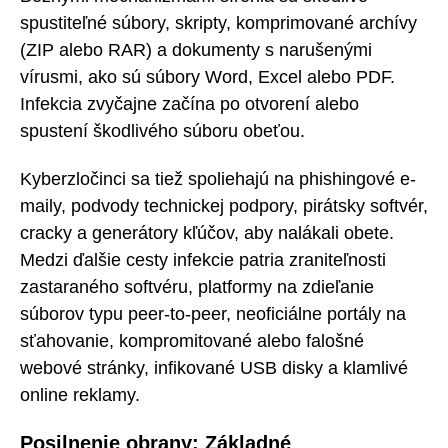
spustiteľné súbory, skripty, komprimované archívy
(ZIP alebo RAR) a dokumenty s narušenými
vírusmi, ako sú súbory Word, Excel alebo PDF.
Infekcia zvyčajne začína po otvorení alebo
spustení škodlivého súboru obeťou.
Kyberzločinci sa tiež spoliehajú na phishingové e-
maily, podvody technickej podpory, pirátsky softvér,
cracky a generátory kľúčov, aby nalákali obete.
Medzi ďalšie cesty infekcie patria zraniteľnosti
zastaraného softvéru, platformy na zdieľanie
súborov typu peer-to-peer, neoficiálne portály na
sťahovanie, kompromitované alebo falošné
webové stránky, infikované USB disky a klamlivé
online reklamy.
Posilnenie obrany: Základné