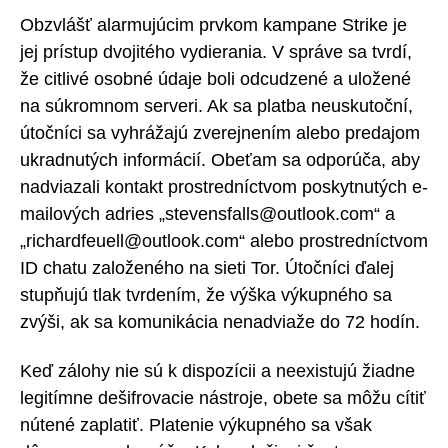
Obzvlášť alarmujúcim prvkom kampane Strike je
jej prístup dvojitého vydierania. V správe sa tvrdí,
že citlivé osobné údaje boli odcudzené a uložené
na súkromnom serveri. Ak sa platba neuskutoční,
útočníci sa vyhrážajú zverejnením alebo predajom
ukradnutých informácií. Obeťam sa odporúča, aby
nadviazali kontakt prostredníctvom poskytnutých e-
mailových adries „stevensfalls@outlook.com“ a
„richardfeuell@outlook.com“ alebo prostredníctvom
ID chatu založeného na sieti Tor. Útočníci ďalej
stupňujú tlak tvrdením, že výška výkupného sa
zvýši, ak sa komunikácia nenadviaže do 72 hodín.
Keď zálohy nie sú k dispozícii a neexistujú žiadne
legitímne dešifrovacie nástroje, obete sa môžu cítiť
nútené zaplatiť. Platenie výkupného sa však