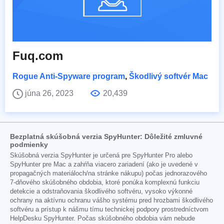
Fuq.com
Rogue Anti-Spyware program
,
Škodlivý softvér Mac
júna 26, 2023
20,439
Bezplatná skúšobná verzia SpyHunter: Dôležité zmluvné
podmienky
Skúšobná verzia SpyHunter je určená pre SpyHunter Pro alebo
SpyHunter pre Mac a zahŕňa viacero zariadení (ako je uvedené v
propagačných materiáloch/na stránke nákupu) počas jednorazového
7-dňového skúšobného obdobia, ktoré ponúka komplexnú funkciu
detekcie a odstraňovania škodlivého softvéru, vysoko výkonné
ochrany na aktívnu ochranu vášho systému pred hrozbami škodlivého
softvéru a prístup k nášmu tímu technickej podpory prostredníctvom
HelpDesku SpyHunter. Počas skúšobného obdobia vám nebude