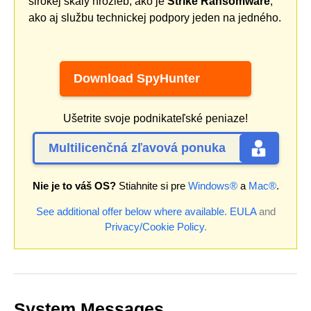
širokej škály hrozieb, ako je
Strike Ransomware
,
ako aj službu technickej podpory jeden na jedného.
Download SpyHunter
Ušetrite svoje podnikateľské peniaze!
Multilicenčná zľavová ponuka
Nie je to váš OS?
Stiahnite si pre
Windows®
a
Mac®
.
See additional offer below where available.
EULA
and
Privacy/Cookie Policy
.
System Messages