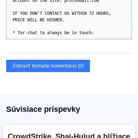
account on the site: protonmail.com
IF YOU DON'T CONTACT US WITHIN 72 HOURS,
PRICE WILL BE HIGHER.
* Tor-chat to always be in touch:
Zobraziť formulár komentárov (0)
Súvisiace príspevky
CrowdStrike, Shai-Hulud a blížiace