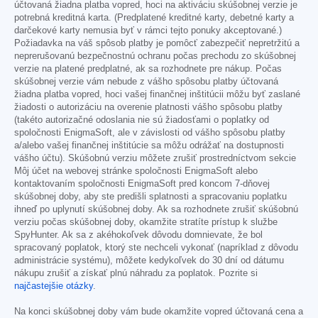
účtovaná žiadna platba vopred, hoci na aktiváciu skúšobnej verzie je
potrebná kreditná karta. (Predplatené kreditné karty, debetné karty a
darčekové karty nemusia byť v rámci tejto ponuky akceptované.)
Požiadavka na váš spôsob platby je pomôcť zabezpečiť nepretržitú a
neprerušovanú bezpečnostnú ochranu počas prechodu zo skúšobnej
verzie na platené predplatné, ak sa rozhodnete pre nákup. Počas
skúšobnej verzie vám nebude z vášho spôsobu platby účtovaná
žiadna platba vopred, hoci vašej finančnej inštitúcii môžu byť zaslané
žiadosti o autorizáciu na overenie platnosti vášho spôsobu platby
(takéto autorizačné odoslania nie sú žiadosťami o poplatky od
spoločnosti EnigmaSoft, ale v závislosti od vášho spôsobu platby
a/alebo vašej finančnej inštitúcie sa môžu odrážať na dostupnosti
vášho účtu). Skúšobnú verziu môžete zrušiť prostredníctvom sekcie
Môj účet na webovej stránke spoločnosti EnigmaSoft alebo
kontaktovaním spoločnosti EnigmaSoft pred koncom 7-dňovej
skúšobnej doby, aby ste predišli splatnosti a spracovaniu poplatku
ihneď po uplynutí skúšobnej doby. Ak sa rozhodnete zrušiť skúšobnú
verziu počas skúšobnej doby, okamžite stratíte prístup k službe
SpyHunter. Ak sa z akéhokoľvek dôvodu domnievate, že bol
spracovaný poplatok, ktorý ste nechceli vykonať (napríklad z dôvodu
administrácie systému), môžete kedykoľvek do 30 dní od dátumu
nákupu zrušiť a získať plnú náhradu za poplatok. Pozrite si
najčastejšie otázky
.
Na konci skúšobnej doby vám bude okamžite vopred účtovaná cena a