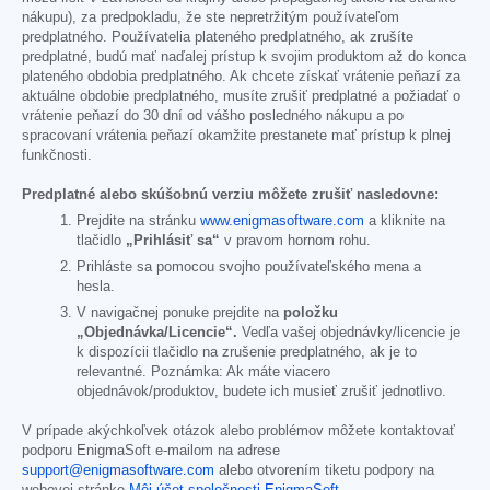
nákupu), za predpokladu, že ste nepretržitým používateľom
predplatného. Používatelia plateného predplatného, ak zrušíte
predplatné, budú mať naďalej prístup k svojim produktom až do konca
plateného obdobia predplatného. Ak chcete získať vrátenie peňazí za
aktuálne obdobie predplatného, musíte zrušiť predplatné a požiadať o
vrátenie peňazí do 30 dní od vášho posledného nákupu a po
spracovaní vrátenia peňazí okamžite prestanete mať prístup k plnej
funkčnosti.
Predplatné alebo skúšobnú verziu môžete zrušiť nasledovne:
Prejdite na stránku
www.enigmasoftware.com
a kliknite na
tlačidlo
„Prihlásiť sa“
v pravom hornom rohu.
Prihláste sa pomocou svojho používateľského mena a
hesla.
V navigačnej ponuke prejdite na
položku
„Objednávka/Licencie“.
Vedľa vašej objednávky/licencie je
k dispozícii tlačidlo na zrušenie predplatného, ak je to
relevantné. Poznámka: Ak máte viacero
objednávok/produktov, budete ich musieť zrušiť jednotlivo.
V prípade akýchkoľvek otázok alebo problémov môžete kontaktovať
podporu EnigmaSoft e-mailom na adrese
support@enigmasoftware.com
alebo otvorením tiketu podpory na