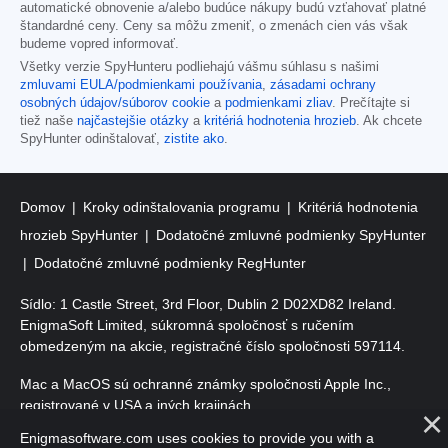
automatické obnovenie a/alebo budúce nákupy budú vzťahovať platné
štandardné ceny. Ceny sa môžu zmeniť, o zmenách cien vás však
budeme vopred informovať.
Všetky verzie SpyHunteru podliehajú vášmu súhlasu s našimi
zmluvami EULA/podmienkami používania
,
zásadami ochrany
osobných údajov/súborov cookie
a
podmienkami zliav
. Prečítajte si
tiež naše
najčastejšie otázky
a
kritériá hodnotenia hrozieb
. Ak chcete
SpyHunter odinštalovať,
zistite ako
.
Domov
Kroky odinštalovania programu
Kritériá hodnotenia
hrozieb SpyHunter
Dodatočné zmluvné podmienky SpyHunter
Dodatočné zmluvné podmienky RegHunter
Sídlo: 1 Castle Street, 3rd Floor, Dublin 2 D02XD82 Ireland.
EnigmaSoft Limited, súkromná spoločnosť s ručením
obmedzeným na akcie, registračné číslo spoločnosti 597114.
Mac a MacOS sú ochranné známky spoločnosti Apple Inc.,
registrované v USA a iných krajinách.
Enigmasoftware.com uses cookies to provide you with a
Copyright 2016-
2026
. EnigmaSoft Ltd. Všetky práva vyhradené.