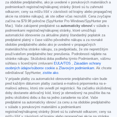
za obdobie predplatného, ako je uvedené v ponukových materiáloch a
podmienkach registračnej/nákupnej stránky (ktoré sú tu zahrnuté
odkazom; ceny sa môžu líšiť v závislosti od krajiny alebo propagačnej
akcie na stránke nákupu), ak ste odber včas nezrušili. Cena zvyčajne
začína na
$79.98
polročne (SpyHunter Pro Windows/SpyHunter pre
Mac). Vaše zakúpené predplatné sa
automaticky obnoví
v súlade s
podmienkami registračnej/nákupnej stránky, ktoré umožňujú
automatické obnovenie za aktuálne platný štandardný poplatok za
predplatné platný v čase vášho pôvodného nákupu a za rovnaké
obdobie predplatného alebo ako je uvedené v propagačných
materiáloch/na stránke nákupu, za predpokladu, že ste nepretržitým
používateľom predplatného bez prerušenia. Podrobnosti nájdete na
stránke nákupu. Skúšobná doba podlieha týmto Podmienkam, vášmu
súhlasu s licenčnými zmluvami
EULA/TOS
,
Zásadám ochrany
osobných údajov/súborov cookie
a
Zľavovým podmienkam
. Ak chcete
odinštalovať SpyHunter,
zistite ako
.
V prípade platby za automatické obnovenie predplatného vám bude
pred každým dátumom platby zaslaná e-mailová pripomienka na e-
mailovú adresu, ktorú ste uviedli pri registrácii. Na začiatku skúšobnej
doby dostanete aktivačný kód, ktorý je obmedzený na použitie iba na
jednu skúšobnú dobu a iba na jedno zariadenie na účet. Vaše
predplatné sa automaticky obnoví za cenu a na obdobie predplatného
v súlade s ponukovými materiálmi a podmienkami
registračnej/nákupnej stránky (ktoré sú tu zahrnuté odkazom; ceny sa
môžu líšiť v závislosti od krajiny alebo propagačnej akcie na stránke