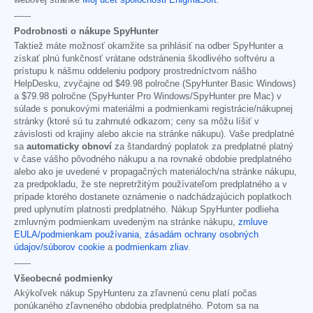
webovej stránke
Môj účet spoločnosti EnigmaSoft
.
------
Podrobnosti o nákupe SpyHunter
Taktiež máte možnosť okamžite sa prihlásiť na odber SpyHunter a
získať plnú funkčnosť vrátane odstránenia škodlivého softvéru a
prístupu k nášmu oddeleniu podpory prostredníctvom nášho
HelpDesku, zvyčajne od
$49.98
polročne (SpyHunter Basic Windows)
a
$79.98
polročne (SpyHunter Pro Windows/SpyHunter pre Mac) v
súlade s ponukovými materiálmi a podmienkami registrácie/nákupnej
stránky (ktoré sú tu zahrnuté odkazom; ceny sa môžu líšiť v
závislosti od krajiny alebo akcie na stránke nákupu). Vaše predplatné
sa
automaticky obnoví
za štandardný poplatok za predplatné platný
v čase vášho pôvodného nákupu a na rovnaké obdobie predplatného
alebo ako je uvedené v propagačných materiáloch/na stránke nákupu,
za predpokladu, že ste nepretržitým používateľom predplatného a v
prípade ktorého dostanete oznámenie o nadchádzajúcich poplatkoch
pred uplynutím platnosti predplatného. Nákup SpyHunter podlieha
zmluvným podmienkam uvedeným na stránke nákupu,
zmluve
EULA/podmienkam používania
,
zásadám ochrany osobných
údajov/súborov cookie
a
podmienkam zliav
.
------
Všeobecné podmienky
Akýkoľvek nákup SpyHunteru za zľavnenú cenu platí počas
ponúkaného zľavneného obdobia predplatného. Potom sa na