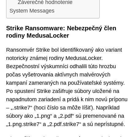
Záverečné hodnotenie
System Messages
Strike Ransomware: Nebezpečný člen
rodiny MedusaLocker
Ransomvér Strike bol identifikovaný ako variant
notoricky známej rodiny MedusaLocker.
Bezpečnostní výskumníci odhalili túto hrozbu
počas vyšetrovania aktívnych malvérových
kampaní zameraných na používateľské systémy.
Po spustení Strike zašifruje súbory uložené na
napadnutom zariadení a pridá k nim novú príponu
– „.strike7“ (hoci číslo sa môže líšiť). Napríklad
súbory ako „1.png“ a „2.pdf“ sú premenované na
„1.png.strike7“ a „2.pdf.strike7“ a sú neprístupné.