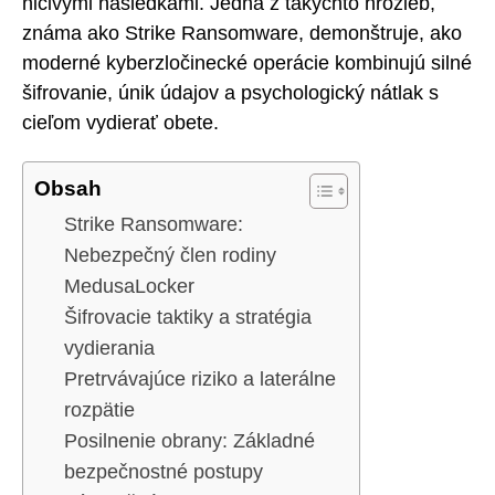
ničivými následkami. Jedna z takýchto hrozieb,
známa ako Strike Ransomware, demonštruje, ako
moderné kyberzločinecké operácie kombinujú silné
šifrovanie, únik údajov a psychologický nátlak s
cieľom vydierať obete.
Obsah
Strike Ransomware:
Nebezpečný člen rodiny
MedusaLocker
Šifrovacie taktiky a stratégia
vydierania
Pretrvávajúce riziko a laterálne
rozpätie
Posilnenie obrany: Základné
bezpečnostné postupy