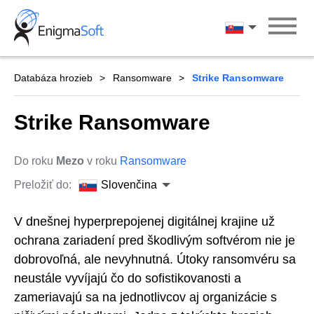
Skip
to
Slovenčina
content
Databáza hrozieb
Ransomware
Strike Ransomware
Strike Ransomware
Do roku
Mezo
v roku
Ransomware
Preložiť do:
Slovenčina
V dnešnej hyperprepojenej digitálnej krajine už
ochrana zariadení pred škodlivým softvérom nie je
dobrovoľná, ale nevyhnutná. Útoky ransomvéru sa
neustále vyvíjajú čo do sofistikovanosti a
zameriavajú sa na jednotlivcov aj organizácie s