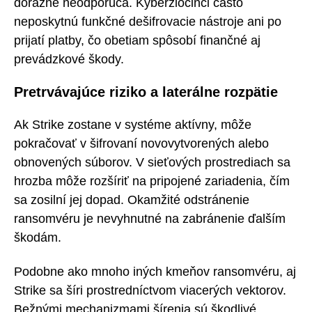
dôrazne neodporúča. Kyberzločinci často
neposkytnú funkčné dešifrovacie nástroje ani po
prijatí platby, čo obetiam spôsobí finančné aj
prevádzkové škody.
Pretrvávajúce riziko a laterálne rozpätie
Ak Strike zostane v systéme aktívny, môže
pokračovať v šifrovaní novovytvorených alebo
obnovených súborov. V sieťových prostrediach sa
hrozba môže rozšíriť na pripojené zariadenia, čím
sa zosilní jej dopad. Okamžité odstránenie
ransomvéru je nevyhnutné na zabránenie ďalším
škodám.
Podobne ako mnoho iných kmeňov ransomvéru, aj
Strike sa šíri prostredníctvom viacerých vektorov.
Bežnými mechanizmami šírenia sú škodlivé