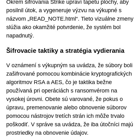
Okrem šifrovania Strike upraví tapetu plochy, aby
posilnil útok, a vygeneruje výzvu na výkupné s
názvom „READ_NOTE.html“. Tieto vizuálne zmeny
slúžia ako okamžité potvrdenie, že systém bol
napadnutý.
Šifrovacie taktiky a stratégia vydierania
V oznámení s výkupným sa uvádza, že súbory boli
zašifrované pomocou kombinácie kryptografických
algoritmov RSA a AES, čo je taktika bežne
používaná pri operáciách s ransomvérom na
vysokej úrovni. Obete sú varované, že pokus o
úpravu, premenovanie alebo obnovenie súborov
pomocou nástrojov tretích strán ich môže trvalo
poškodiť. V správe sa uvádza, že iba útočníci majú
prostriedky na obnovenie údajov.