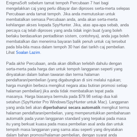
EnigmaSoft sebelum tamat tempoh Percubaan 7 hari bagi
mengelakkan caj yang perlu dibayar dan diproses serta-merta selepas
Percubaan anda tamat tempoh. Jika anda memutuskan untuk
membatalkan semasa Percubaan anda, anda akan serta-merta
kehilangan akses kepada SpyHunter. Jika, atas apa-apa sebab, anda
percaya caj telah diproses yang anda tidak ingin buat (yang boleh
berlaku berdasarkan pentadbiran sistem, contohnya), anda juga boleh
membatalkan dan menerima bayaran balik penuh untuk caj tersebut
pada bila-bila masa dalam tempoh 30 hari dari tarikh caj pembelian.
Lihat
Soalan Lazim
.
Pada akhir Percubaan, anda akan dibilkan terlebih dahulu dengan
serta-merta pada harga dan untuk tempoh langganan seperti yang
dinyatakan dalam bahan tawaran dan terma halaman
pendaftaran/pembelian (yang digabungkan di sini melalui rujukan;
harga mungkin berbeza mengikut negara atau butiran promosi setiap
halaman pembelian) jika anda tidak membatalkan tepat pada
masanya. Harga biasanya bermula pada
$79.98
setiap dua kali
setahun (SpyHunter Pro Windows/SpyHunter untuk Mac). Langganan
yang anda beli akan
diperbaharui secara automatik
mengikut terma
halaman pendaftaran/pembelian, yang memperuntukkan pembaharuan
automatik pada yuran langganan standard yang terpakai pada masa
itu yang berkuat kuasa pada masa pembelian asal anda dan untuk
tempoh masa langganan yang sama atau seperti yang dinyatakan
dalam bahan promosi/halaman pembelian, dengan syarat anda