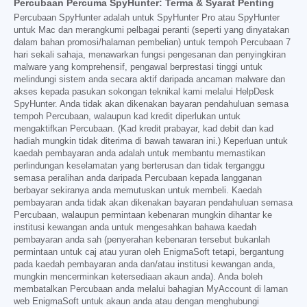
Percubaan Percuma SpyHunter: Terma & Syarat Penting
Percubaan SpyHunter adalah untuk SpyHunter Pro atau SpyHunter
untuk Mac dan merangkumi pelbagai peranti (seperti yang dinyatakan
dalam bahan promosi/halaman pembelian) untuk tempoh Percubaan 7
hari sekali sahaja, menawarkan fungsi pengesanan dan penyingkiran
malware yang komprehensif, pengawal berprestasi tinggi untuk
melindungi sistem anda secara aktif daripada ancaman malware dan
akses kepada pasukan sokongan teknikal kami melalui HelpDesk
SpyHunter. Anda tidak akan dikenakan bayaran pendahuluan semasa
tempoh Percubaan, walaupun kad kredit diperlukan untuk
mengaktifkan Percubaan. (Kad kredit prabayar, kad debit dan kad
hadiah mungkin tidak diterima di bawah tawaran ini.) Keperluan untuk
kaedah pembayaran anda adalah untuk membantu memastikan
perlindungan keselamatan yang berterusan dan tidak terganggu
semasa peralihan anda daripada Percubaan kepada langganan
berbayar sekiranya anda memutuskan untuk membeli. Kaedah
pembayaran anda tidak akan dikenakan bayaran pendahuluan semasa
Percubaan, walaupun permintaan kebenaran mungkin dihantar ke
institusi kewangan anda untuk mengesahkan bahawa kaedah
pembayaran anda sah (penyerahan kebenaran tersebut bukanlah
permintaan untuk caj atau yuran oleh EnigmaSoft tetapi, bergantung
pada kaedah pembayaran anda dan/atau institusi kewangan anda,
mungkin mencerminkan ketersediaan akaun anda). Anda boleh
membatalkan Percubaan anda melalui bahagian MyAccount di laman
web EnigmaSoft untuk akaun anda atau dengan menghubungi