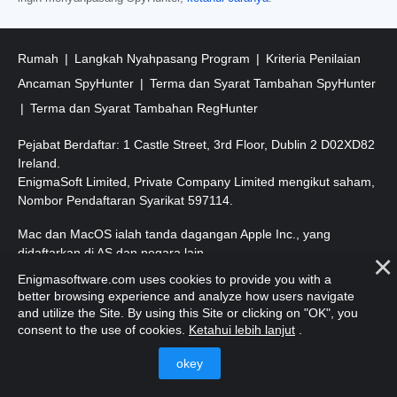
Rumah
Langkah Nyahpasang Program
Kriteria Penilaian
Ancaman SpyHunter
Terma dan Syarat Tambahan SpyHunter
Terma dan Syarat Tambahan RegHunter
Pejabat Berdaftar: 1 Castle Street, 3rd Floor, Dublin 2 D02XD82
Ireland.
EnigmaSoft Limited, Private Company Limited mengikut saham,
Nombor Pendaftaran Syarikat 597114.
Mac dan MacOS ialah tanda dagangan Apple Inc., yang
didaftarkan di AS dan negara lain.
Enigmasoftware.com uses cookies to provide you with a
Hak Cipta 2016-
2026
. EnigmaSoft Ltd. Hak Cipta Terpelihara.
better browsing experience and analyze how users navigate
and utilize the Site. By using this Site or clicking on "OK", you
consent to the use of cookies.
Ketahui lebih lanjut
.