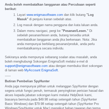
Anda boleh membatalkan langganan atau Percubaan seperti
berikut:
Layari
www.enigmasoftware.com
dan klik butang
"Log
Masuk"
di penjuru kanan sebelah atas.
Log masuk dengan nama pengguna dan kata laluan anda.
Dalam menu navigasi, pergi ke
"Pesanan/Lesen."
Di
sebelah pesanan/lesen anda, butang tersedia untuk
membatalkan langganan anda jika berkenaan. Nota: Jika
anda mempunyai berbilang pesanan/produk, anda perlu
membatalkannya secara individu.
Sekiranya anda mempunyai sebarang soalan atau masalah, anda
boleh menghubungi Sokongan EnigmaSoft melalui e-mel di
support@enigmasoftware.com
atau dengan membuka tiket sokongan
di laman web
MyAccount EnigmaSoft
.
------
Butiran Pembelian SpyHunter
Anda juga mempunyai pilihan untuk melanggan SpyHunter dengan
segera untuk fungsi penuh, termasuk penyingkiran perisian hasad dan
akses kepada jabatan sokongan kami melalui HelpDesk kami,
biasanya bermula pada
$49.98
setiap setengah tahun (SpyHunter
Basic Windows) dan
$79.98
setiap setengah tahun (SpyHunter Pro
Windows/SpyHunter untuk Mac) mengikut bahan tawaran dan terma