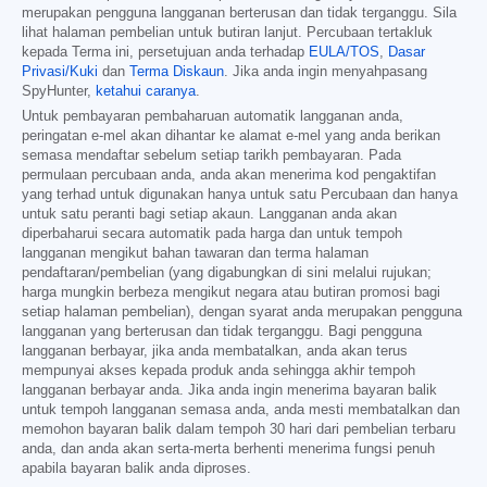
merupakan pengguna langganan berterusan dan tidak terganggu. Sila
lihat halaman pembelian untuk butiran lanjut. Percubaan tertakluk
kepada Terma ini, persetujuan anda terhadap
EULA/TOS
,
Dasar
Privasi/Kuki
dan
Terma Diskaun
. Jika anda ingin menyahpasang
SpyHunter,
ketahui caranya
.
Untuk pembayaran pembaharuan automatik langganan anda,
peringatan e-mel akan dihantar ke alamat e-mel yang anda berikan
semasa mendaftar sebelum setiap tarikh pembayaran. Pada
permulaan percubaan anda, anda akan menerima kod pengaktifan
yang terhad untuk digunakan hanya untuk satu Percubaan dan hanya
untuk satu peranti bagi setiap akaun. Langganan anda akan
diperbaharui secara automatik pada harga dan untuk tempoh
langganan mengikut bahan tawaran dan terma halaman
pendaftaran/pembelian (yang digabungkan di sini melalui rujukan;
harga mungkin berbeza mengikut negara atau butiran promosi bagi
setiap halaman pembelian), dengan syarat anda merupakan pengguna
langganan yang berterusan dan tidak terganggu. Bagi pengguna
langganan berbayar, jika anda membatalkan, anda akan terus
mempunyai akses kepada produk anda sehingga akhir tempoh
langganan berbayar anda. Jika anda ingin menerima bayaran balik
untuk tempoh langganan semasa anda, anda mesti membatalkan dan
memohon bayaran balik dalam tempoh 30 hari dari pembelian terbaru
anda, dan anda akan serta-merta berhenti menerima fungsi penuh
apabila bayaran balik anda diproses.