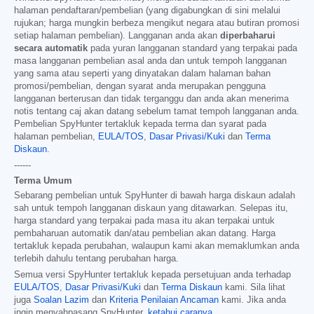
halaman pendaftaran/pembelian (yang digabungkan di sini melalui
rujukan; harga mungkin berbeza mengikut negara atau butiran promosi
setiap halaman pembelian). Langganan anda akan
diperbaharui
secara automatik
pada yuran langganan standard yang terpakai pada
masa langganan pembelian asal anda dan untuk tempoh langganan
yang sama atau seperti yang dinyatakan dalam halaman bahan
promosi/pembelian, dengan syarat anda merupakan pengguna
langganan berterusan dan tidak terganggu dan anda akan menerima
notis tentang caj akan datang sebelum tamat tempoh langganan anda.
Pembelian SpyHunter tertakluk kepada terma dan syarat pada
halaman pembelian,
EULA/TOS
,
Dasar Privasi/Kuki
dan
Terma
Diskaun
.
------
Terma Umum
Sebarang pembelian untuk SpyHunter di bawah harga diskaun adalah
sah untuk tempoh langganan diskaun yang ditawarkan. Selepas itu,
harga standard yang terpakai pada masa itu akan terpakai untuk
pembaharuan automatik dan/atau pembelian akan datang. Harga
tertakluk kepada perubahan, walaupun kami akan memaklumkan anda
terlebih dahulu tentang perubahan harga.
Semua versi SpyHunter tertakluk kepada persetujuan anda terhadap
EULA/TOS
,
Dasar Privasi/Kuki
dan
Terma Diskaun
kami. Sila lihat
juga
Soalan Lazim
dan
Kriteria Penilaian Ancaman
kami. Jika anda
ingin menyahpasang SpyHunter,
ketahui caranya
.