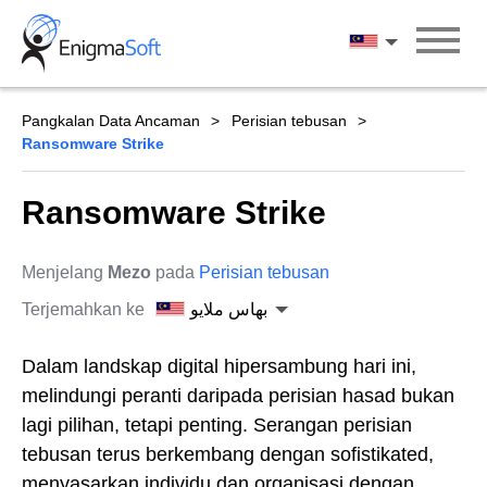
Skip
to
بهاس ملايو
content
Pangkalan Data Ancaman
Perisian tebusan
Ransomware Strike
Ransomware Strike
Menjelang
Mezo
pada
Perisian tebusan
Terjemahkan ke
بهاس ملايو
Dalam landskap digital hipersambung hari ini,
melindungi peranti daripada perisian hasad bukan
lagi pilihan, tetapi penting. Serangan perisian
tebusan terus berkembang dengan sofistikated,
menyasarkan individu dan organisasi dengan