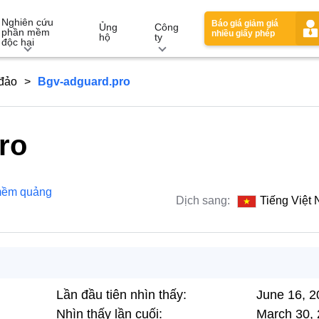
Nghiên cứu
Báo giá giảm giá
Ủng
Công
phần mềm
nhiều giấy phép
hộ
ty
độc hại
 đảo
Bgv-adguard.pro
ro
mềm quảng
Dịch sang:
Tiếng Việt
Lần đầu tiên nhìn thấy:
June 16, 2
Nhìn thấy lần cuối:
March 30,