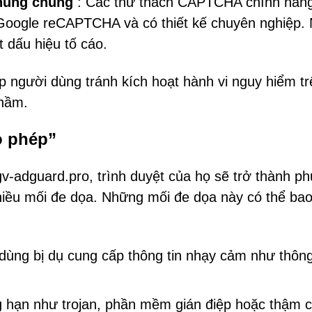
chung chung
: Các thử thách CAPTCHA chính hãn
 Google reCAPTCHA và có thiết kế chuyên nghiệp.
 dấu hiệu tố cáo.
p người dùng tránh kích hoạt hành vi nguy hiểm tr
nhầm.
o phép”
v-adguard.pro, trình duyệt của họ sẽ trở thành p
nhiều mối đe dọa. Những mối đe dọa này có thể ba
ùng bị dụ cung cấp thông tin nhạy cảm như thông
 hạn như trojan, phần mềm gián điệp hoặc thậm c