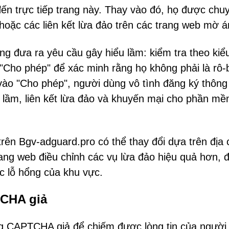
n trực tiếp trang này. Thay vào đó, họ được chu
oặc các liên kết lừa đảo trên các trang web mờ 
g đưa ra yêu cầu gây hiểu lầm: kiểm tra theo kiể
ho phép" để xác minh rằng họ không phải là rô-b
 vào "Cho phép", người dùng vô tình đăng ký thông
u lầm, liên kết lừa đảo và khuyến mại cho phần m
rên Bgv-adguard.pro có thể thay đổi dựa trên địa c
ang web điều chỉnh các vụ lừa đảo hiệu quả hơn, đ
c lỗ hổng của khu vực.
TCHA giả
g CAPTCHA giả để chiếm được lòng tin của người