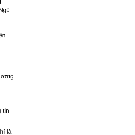
g
 Ngữ
ên
hương
o
 tin
hí là