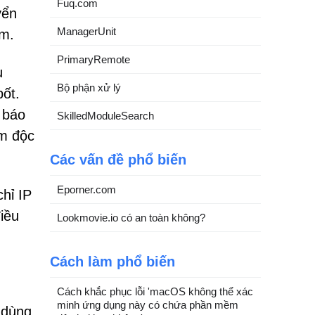
Fuq.com
yển
ManagerUnit
ám.
PrimaryRemote
u
Bộ phận xử lý
ốt.
 báo
SkilledModuleSearch
ềm độc
Các vấn đề phổ biến
Eporner.com
hỉ IP
iều
Lookmovie.io có an toàn không?
Cách làm phổ biến
Cách khắc phục lỗi 'macOS không thể xác
minh ứng dụng này có chứa phần mềm
 dùng