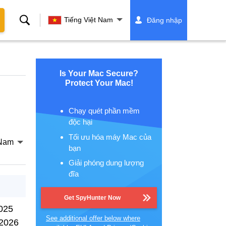
Tìm
Tiếng Việt Nam
Đăng nhập
kiếm
Is Your Mac Secure?
Protect Your Mac!
Chạy quét phần mềm
độc hại
Tối ưu hóa máy Mac của
 Nam
bạn
Giải phóng dung lượng
đĩa
Get SpyHunter Now
025
See additional offer below where
 2026