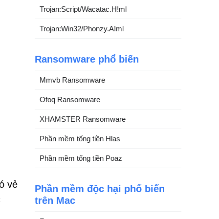
Trojan:Script/Wacatac.H!ml
Trojan:Win32/Phonzy.A!ml
Ransomware phổ biến
Mmvb Ransomware
Ofoq Ransomware
XHAMSTER Ransomware
Phần mềm tống tiền Hlas
Phần mềm tống tiền Poaz
ó vẻ
Phần mềm độc hại phổ biến
c
trên Mac