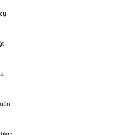
 cụ
ặt
ra
Luôn
 tảng