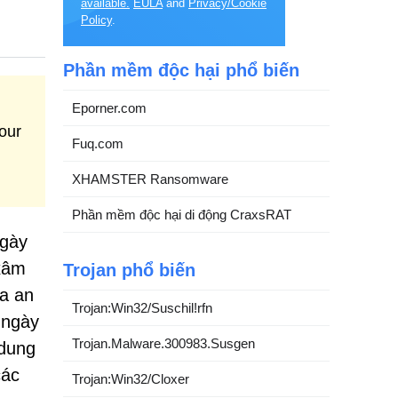
available.
EULA
and
Privacy/Cookie
Policy
.
Phần mềm độc hại phổ biến
Eporner.com
our
Fuq.com
XHAMSTER Ransomware
Phần mềm độc hại di động CraxsRAT
ngày
 xâm
Trojan phổ biến
ia an
Trojan:Win32/Suschil!rfn
 ngày
Trojan.Malware.300983.Susgen
 dung
các
Trojan:Win32/Cloxer