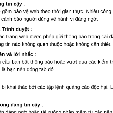
g tin cậy
:
o gồm bảo vệ web theo thời gian thực. Nhiều công
à cảnh báo người dùng về hành vi đáng ngờ.
 Trình duyệt
:
ác trang web được phép gửi thông báo trong cài đ
ng tin nào không quen thuộc hoặc không cần thiết.
ên và lời nhắc
:
 cầu bạn bật thông báo hoặc vượt qua các kiểm t
 là bạn nên đóng tab đó.
g bị khai thác bởi các tập lệnh quảng cáo độc hại. 
hông đáng tin cậy
:
uồn đáng ngờ hoặc tải xuống phần mềm từ các nền