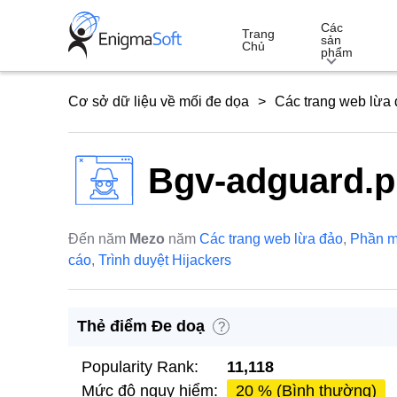
Skip
Các
to
Trang
sản
Chủ
phẩm
content
Cơ sở dữ liệu về mối đe dọa
Các trang web lừa
Bgv-adguard.p
Đến năm
Mezo
năm
Các trang web lừa đảo
,
Phần 
cáo
,
Trình duyệt Hijackers
Thẻ điểm Đe doạ
?
Popularity Rank:
11,118
Mức độ nguy hiểm:
20 % (Bình thường)