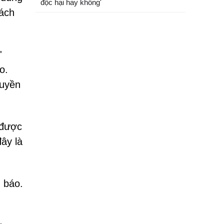
độc hại hay không'
hách
'
o.
quyền
 được
ây là
 báo.