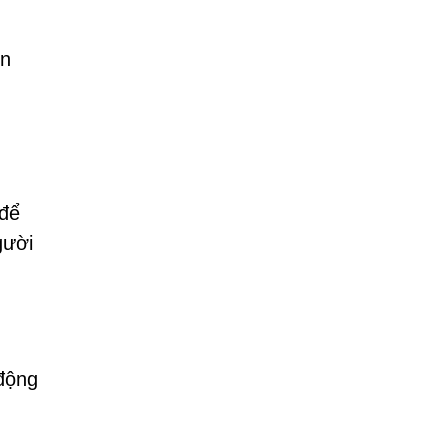
ọn
 để
gười
động