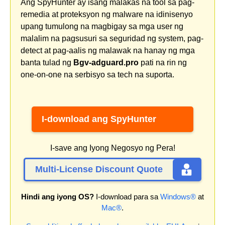
Ang SpyHunter ay isang malakas na tool sa pag-
remedia at proteksyon ng malware na idinisenyo
upang tumulong na magbigay sa mga user ng
malalim na pagsusuri sa seguridad ng system, pag-
detect at pag-aalis ng malawak na hanay ng mga
banta tulad ng
Bgv-adguard.pro
pati na rin ng
one-on-one na serbisyo sa tech na suporta.
I-download ang SpyHunter
I-save ang Iyong Negosyo ng Pera!
Multi-License Discount Quote
Hindi ang iyong OS?
I-download para sa
Windows®
at
Mac®
.