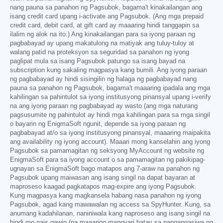
nang pauna sa panahon ng Pagsubok, bagama't kinakailangan ang
isang credit card upang i-activate ang Pagsubok. (Ang mga prepaid
credit card, debit card, at gift card ay maaaring hindi tanggapin sa
ilalim ng alok na ito.) Ang kinakailangan para sa iyong paraan ng
pagbabayad ay upang makatulong na matiyak ang tuluy-tuloy at
walang patid na proteksyon sa seguridad sa panahon ng iyong
paglipat mula sa isang Pagsubok patungo sa isang bayad na
subscription kung sakaling magpasya kang bumili. Ang iyong paraan
ng pagbabayad ay hindi sisingilin ng halaga ng pagbabayad nang
pauna sa panahon ng Pagsubok, bagama't maaaring ipadala ang mga
kahilingan sa pahintulot sa iyong institusyong pinansyal upang i-verify
na ang iyong paraan ng pagbabayad ay wasto (ang mga naturang
pagsusumite ng pahintulot ay hindi mga kahilingan para sa mga singil
o bayarin ng EnigmaSoft ngunit, depende sa iyong paraan ng
pagbabayad at/o sa iyong institusyong pinansyal, maaaring maipakita
ang availability ng iyong account). Maaari mong kanselahin ang iyong
Pagsubok sa pamamagitan ng seksyong MyAccount ng website ng
EnigmaSoft para sa iyong account o sa pamamagitan ng pakikipag-
ugnayan sa EnigmaSoft bago matapos ang 7-araw na panahon ng
Pagsubok upang maiwasan ang isang singil na dapat bayaran at
maproseso kaagad pagkatapos mag-expire ang iyong Pagsubok.
Kung magpasya kang magkansela habang nasa panahon ng iyong
Pagsubok, agad kang mawawalan ng access sa SpyHunter. Kung, sa
anumang kadahilanan, naniniwala kang naproseso ang isang singil na
hindi mo nais gawin (na maaaring mangyari batay sa pangangasiwa ng