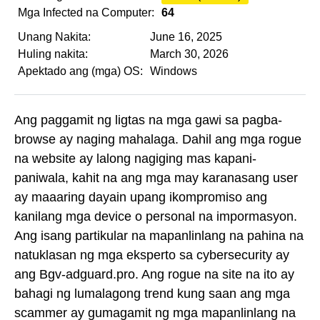
Mga Infected na Computer:
64
Unang Nakita:
June 16, 2025
Huling nakita:
March 30, 2026
Apektado ang (mga) OS:
Windows
Ang paggamit ng ligtas na mga gawi sa pagba-
browse ay naging mahalaga. Dahil ang mga rogue
na website ay lalong nagiging mas kapani-
paniwala, kahit na ang mga may karanasang user
ay maaaring dayain upang ikompromiso ang
kanilang mga device o personal na impormasyon.
Ang isang partikular na mapanlinlang na pahina na
natuklasan ng mga eksperto sa cybersecurity ay
ang Bgv-adguard.pro. Ang rogue na site na ito ay
bahagi ng lumalagong trend kung saan ang mga
scammer ay gumagamit ng mga mapanlinlang na