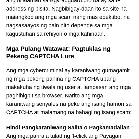
ang nilalaman sa Bgv-adguard.pro batay sa IP
address ng bisita. Nagbibigay-daan ito sa site na
maiangkop ang mga scam nang mas epektibo, na
nagsasaayos ng pain nito depende sa mga
kagustuhan sa rehiyon o mga kahinaan.
Mga Pulang Watawat: Pagtuklas ng
Pekeng CAPTCHA Lure
Ang mga cybercriminal ay karaniwang gumagamit
ng mga pekeng pahina ng CAPTCHA upang
makakuha ng tiwala ng user at lampasan ang mga
paghihigpit sa browser. Narito ang mga
karaniwang senyales na peke ang isang hamon sa
CAPTCHA at malamang na bahagi ng isang scam:
Hindi Pangkaraniwang Salita o Pagkamadalian
:
Ang mga parirala tulad ng 'I-click ang Payagan