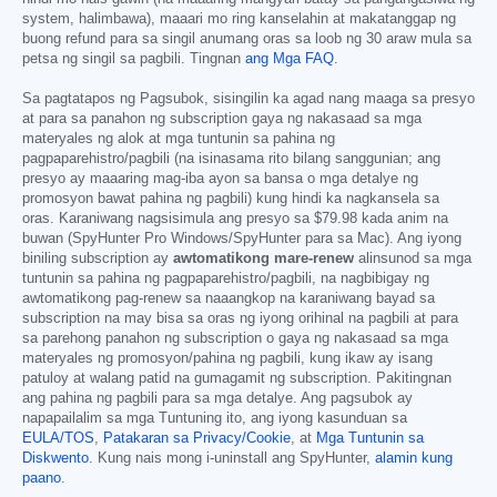
system, halimbawa), maaari mo ring kanselahin at makatanggap ng
buong refund para sa singil anumang oras sa loob ng 30 araw mula sa
petsa ng singil sa pagbili. Tingnan
ang Mga FAQ
.
Sa pagtatapos ng Pagsubok, sisingilin ka agad nang maaga sa presyo
at para sa panahon ng subscription gaya ng nakasaad sa mga
materyales ng alok at mga tuntunin sa pahina ng
pagpaparehistro/pagbili (na isinasama rito bilang sanggunian; ang
presyo ay maaaring mag-iba ayon sa bansa o mga detalye ng
promosyon bawat pahina ng pagbili) kung hindi ka nagkansela sa
oras. Karaniwang nagsisimula ang presyo sa
$79.98
kada anim na
buwan (SpyHunter Pro Windows/SpyHunter para sa Mac). Ang iyong
biniling subscription ay
awtomatikong mare-renew
alinsunod sa mga
tuntunin sa pahina ng pagpaparehistro/pagbili, na nagbibigay ng
awtomatikong pag-renew sa naaangkop na karaniwang bayad sa
subscription na may bisa sa oras ng iyong orihinal na pagbili at para
sa parehong panahon ng subscription o gaya ng nakasaad sa mga
materyales ng promosyon/pahina ng pagbili, kung ikaw ay isang
patuloy at walang patid na gumagamit ng subscription. Pakitingnan
ang pahina ng pagbili para sa mga detalye. Ang pagsubok ay
napapailalim sa mga Tuntuning ito, ang iyong kasunduan sa
EULA/TOS
,
Patakaran sa Privacy/Cookie
, at
Mga Tuntunin sa
Diskwento
. Kung nais mong i-uninstall ang SpyHunter,
alamin kung
paano
.