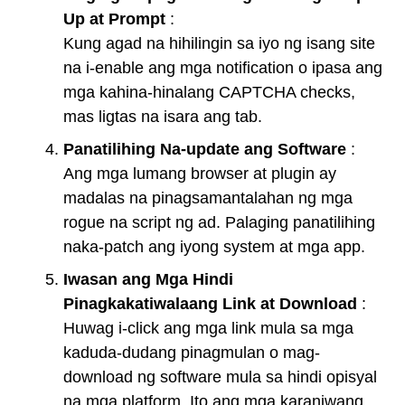
Up at Prompt
:
Kung agad na hihilingin sa iyo ng isang site
na i-enable ang mga notification o ipasa ang
mga kahina-hinalang CAPTCHA checks,
mas ligtas na isara ang tab.
Panatilihing Na-update ang Software
:
Ang mga lumang browser at plugin ay
madalas na pinagsamantalahan ng mga
rogue na script ng ad. Palaging panatilihing
naka-patch ang iyong system at mga app.
Iwasan ang Mga Hindi
Pinagkakatiwalaang Link at Download
:
Huwag i-click ang mga link mula sa mga
kaduda-dudang pinagmulan o mag-
download ng software mula sa hindi opisyal
na mga platform. Ito ang mga karaniwang