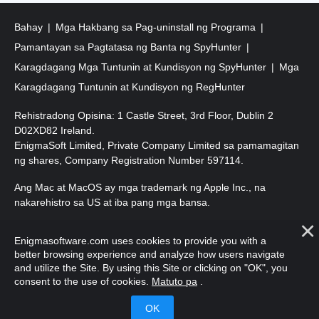
Bahay
Mga Hakbang sa Pag-uninstall ng Programa
Pamantayan sa Pagtatasa ng Banta ng SpyHunter
Karagdagang Mga Tuntunin at Kundisyon ng SpyHunter
Mga
Karagdagang Tuntunin at Kundisyon ng RegHunter
Rehistradong Opisina: 1 Castle Street, 3rd Floor, Dublin 2
D02XD82 Ireland.
EnigmaSoft Limited, Private Company Limited sa pamamagitan
ng shares, Company Registration Number 597114.
Ang Mac at MacOS ay mga trademark ng Apple Inc., na
nakarehistro sa US at iba pang mga bansa.
Copyright 2016-
2026
. EnigmaSoft Ltd. Lahat ng Karapatan ay
Enigmasoftware.com uses cookies to provide you with a
Nakalaan.
better browsing experience and analyze how users navigate
and utilize the Site. By using this Site or clicking on "OK", you
consent to the use of cookies.
Matuto pa
.