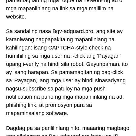
pamamagitan ng mga rogue na network ng ad o
mga mapanlinlang na link sa mga malilim na
website.
Sa sandaling nasa Bgv-adguard.pro, ang site ay
karaniwang nagpapakita ng mapanlinlang na
kahilingan: isang CAPTCHA-style check na
humihiling sa mga user na i-click ang 'Payagan'
upang i-verify na hindi sila robot. Gayunpaman, ito
ay isang harapan. Sa pamamagitan ng pag-click
sa 'Payagan,' ang mga user ay hindi sinasadyang
nagsu-subscribe sa patuloy na mga push
notification na puno ng mga mapanlinlang na ad,
phishing link, at promosyon para sa
mapaminsalang software.
Dagdag pa sa panlilinlang nito, maaaring magbago