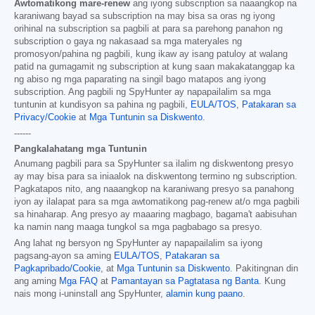
Awtomatikong mare-renew
ang iyong subscription sa naaangkop na
karaniwang bayad sa subscription na may bisa sa oras ng iyong
orihinal na subscription sa pagbili at para sa parehong panahon ng
subscription o gaya ng nakasaad sa mga materyales ng
promosyon/pahina ng pagbili, kung ikaw ay isang patuloy at walang
patid na gumagamit ng subscription at kung saan makakatanggap ka
ng abiso ng mga paparating na singil bago matapos ang iyong
subscription. Ang pagbili ng SpyHunter ay napapailalim sa mga
tuntunin at kundisyon sa pahina ng pagbili,
EULA/TOS
,
Patakaran sa
Privacy/Cookie
at
Mga Tuntunin sa Diskwento
.
------
Pangkalahatang mga Tuntunin
Anumang pagbili para sa SpyHunter sa ilalim ng diskwentong presyo
ay may bisa para sa iniaalok na diskwentong termino ng subscription.
Pagkatapos nito, ang naaangkop na karaniwang presyo sa panahong
iyon ay ilalapat para sa mga awtomatikong pag-renew at/o mga pagbili
sa hinaharap. Ang presyo ay maaaring magbago, bagama't aabisuhan
ka namin nang maaga tungkol sa mga pagbabago sa presyo.
Ang lahat ng bersyon ng SpyHunter ay napapailalim sa iyong
pagsang-ayon sa aming
EULA/TOS
,
Patakaran sa
Pagkapribado/Cookie
, at
Mga Tuntunin sa Diskwento
. Pakitingnan din
ang aming
Mga FAQ
at
Pamantayan sa Pagtatasa ng Banta
. Kung
nais mong i-uninstall ang SpyHunter,
alamin kung paano
.