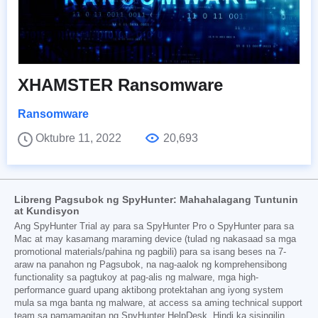
XHAMSTER Ransomware
Ransomware
Oktubre 11, 2022
20,693
Libreng Pagsubok ng SpyHunter: Mahahalagang Tuntunin
at Kundisyon
Ang SpyHunter Trial ay para sa SpyHunter Pro o SpyHunter para sa
Mac at may kasamang maraming device (tulad ng nakasaad sa mga
promotional materials/pahina ng pagbili) para sa isang beses na 7-
araw na panahon ng Pagsubok, na nag-aalok ng komprehensibong
functionality sa pagtukoy at pag-alis ng malware, mga high-
performance guard upang aktibong protektahan ang iyong system
mula sa mga banta ng malware, at access sa aming technical support
team sa pamamagitan ng SpyHunter HelpDesk. Hindi ka sisingilin