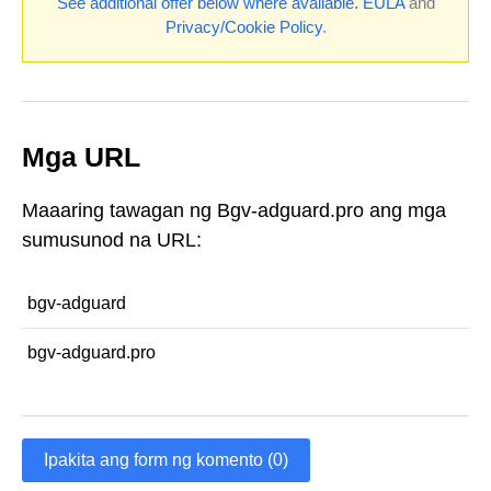
See additional offer below where available.
EULA
and
Privacy/Cookie Policy
.
Mga URL
Maaaring tawagan ng Bgv-adguard.pro ang mga
sumusunod na URL:
bgv-adguard
bgv-adguard.pro
Ipakita ang form ng komento (0)