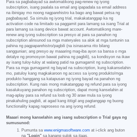
Para sa pagbabayad sa awtomatikong pag-renew ng iyong
subscription, isang paalala sa email ang ipapadala sa email address
na ibinigay mo noong nagparehistro ka bago ang bawat petsa ng
pagbabayad. Sa simula ng iyong trial, makakatanggap ka ng
activation code na limitado sa paggamit para lamang sa isang Trial at
para lamang sa isang device bawat account. Awtomatikong mare-
renew ang iyong subscription sa presyo at para sa panahon ng
subscription alinsunod sa mga materyales sa alok at mga tuntunin sa
pahina ng pagpaparehistro/pagbili (na isinasama rito bilang
sanggunian; ang presyo ay maaaring mag-iba ayon sa bansa o mga
detalye ng promosyon bawat pahina ng pagbili), sa kondisyon na ikaw
ay isang tuloy-tuloy at walang patid na gumagamit ng subscription.
Para sa mga gumagamit ng bayad na subscription, kung kakanselahin
mo, patuloy kang magkakaroon ng access sa iyong produkto/mga
produkto hanggang sa katapusan ng iyong bayad na panahon ng
subscription. Kung nais mong makatanggap ng refund para sa iyong
kasalukuyang panahon ng subscription, dapat mong kanselahin at
mag-aplay para sa refund sa loob ng 30 araw mula sa iyong
pinakahuling pagbili, at agad kang ititigil ang pagtanggap ng buong
functionality kapag naproseso na ang iyong refund.
Maaari mong kanselahin ang isang subscription o Trial gaya ng
sumusunod:
Pumunta sa
www.enigmasoftware.com
at i-click ang buton
na
"Login"
sa kanang sulok sa itaas.