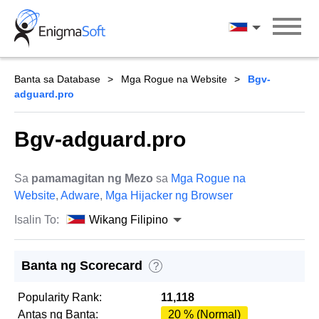
Skip
to
Wikang Filipin
content
Banta sa Database
Mga Rogue na Website
Bgv-
adguard.pro
Bgv-adguard.pro
Sa
pamamagitan ng Mezo
sa
Mga Rogue na
Website
,
Adware
,
Mga Hijacker ng Browser
Isalin To:
Wikang Filipino
Banta ng Scorecard
?
Popularity Rank:
11,118
Antas ng Banta:
20 % (Normal)