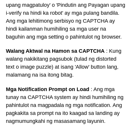
upang magpatuloy' o 'Pindutin ang Payagan upang
i-verify na hindi ka robot' ay mga pulang bandila.
Ang mga lehitimong serbisyo ng CAPTCHA ay
hindi kailanman humihiling sa mga user na
baguhin ang mga setting o pahintulot ng browser.
Walang Aktwal na Hamon sa CAPTCHA
: Kung
walang nakikitang pagsubok (tulad ng distorted
text o image puzzle) at isang 'Allow' button lang,
malamang na isa itong bitag.
Mga Notification Prompt on Load
: Ang mga
tunay na CAPTCHA system ay hindi humihiling ng
pahintulot na magpadala ng mga notification. Ang
pagkakita sa prompt na ito kaagad sa landing ay
nagmumungkahi ng masasamang layunin.