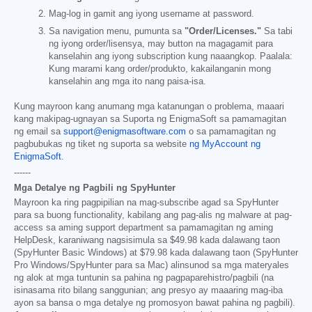
Mag-log in gamit ang iyong username at password.
Sa navigation menu, pumunta sa
"Order/Licenses."
Sa tabi
ng iyong order/lisensya, may button na magagamit para
kanselahin ang iyong subscription kung naaangkop. Paalala:
Kung marami kang order/produkto, kakailanganin mong
kanselahin ang mga ito nang paisa-isa.
Kung mayroon kang anumang mga katanungan o problema, maaari
kang makipag-ugnayan sa Suporta ng EnigmaSoft sa pamamagitan
ng email sa
support@enigmasoftware.com
o sa pamamagitan ng
pagbubukas ng tiket ng suporta sa website
ng MyAccount ng
EnigmaSoft
.
------
Mga Detalye ng Pagbili ng SpyHunter
Mayroon ka ring pagpipilian na mag-subscribe agad sa SpyHunter
para sa buong functionality, kabilang ang pag-alis ng malware at pag-
access sa aming support department sa pamamagitan ng aming
HelpDesk, karaniwang nagsisimula sa
$49.98
kada dalawang taon
(SpyHunter Basic Windows) at
$79.98
kada dalawang taon (SpyHunter
Pro Windows/SpyHunter para sa Mac) alinsunod sa mga materyales
ng alok at mga tuntunin sa pahina ng pagpaparehistro/pagbili (na
isinasama rito bilang sanggunian; ang presyo ay maaaring mag-iba
ayon sa bansa o mga detalye ng promosyon bawat pahina ng pagbili).