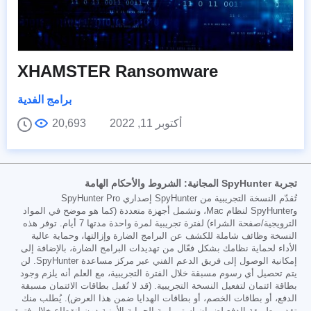
XHAMSTER Ransomware
برامج الفدية
أكتوبر 11, 2022
20,693
تجربة SpyHunter المجانية: الشروط والأحكام الهامة
تُقدّم النسخة التجريبية من SpyHunter إصداري SpyHunter Pro
وSpyHunter لنظام Mac، وتشمل أجهزة متعددة (كما هو موضح في المواد
الترويجية/صفحة الشراء) لفترة تجريبية لمرة واحدة مدتها 7 أيام. توفر هذه
النسخة وظائف شاملة للكشف عن البرامج الضارة وإزالتها، وحماية عالية
الأداء لحماية نظامك بشكل فعّال من تهديدات البرامج الضارة، بالإضافة إلى
إمكانية الوصول إلى فريق الدعم الفني عبر مركز مساعدة SpyHunter. لن
يتم تحصيل أي رسوم مسبقة خلال الفترة التجريبية، مع العلم أنه يلزم وجود
بطاقة ائتمان لتفعيل النسخة التجريبية. (قد لا تُقبل بطاقات الائتمان مسبقة
الدفع، أو بطاقات الخصم، أو بطاقات الهدايا ضمن هذا العرض). يُطلب منك
تقديم طريقة الدفع لضمان استمرارية الحماية الأمنية دون انقطاع خلال فترة