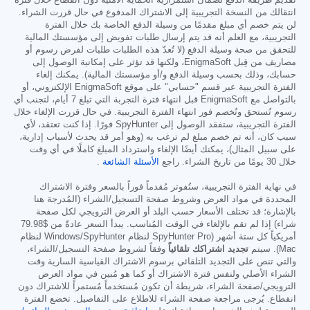
انتقالك من النسخة التجريبية إلى الاشتراك المدفوع في حال قررت الشراء.
لن يتم خصم أي مبلغ مقدمًا من وسيلة الدفع الخاصة بك خلال الفترة
التجريبية، مع العلم أنه قد يتم إرسال طلبات تفويض إلى مؤسستك المالية
للتحقق من صحة وسيلة الدفع (لا تُعدّ هذه الطلبات طلبات لفرض رسوم أو
مصاريف من قِبل EnigmaSoft، ولكنها قد تؤثر على إمكانية الوصول إلى
حسابك، وذلك بحسب وسيلة الدفع و/أو مؤسستك المالية). يمكنك إلغاء
الفترة التجريبية عبر قسم "حسابي" على موقع EnigmaSoft الإلكتروني، أو
بالتواصل مع EnigmaSoft قبل انتهاء فترة التجربة التي تبلغ 7 أيام، لتجنب أي
رسوم تُستحق وتُخصم فور انتهاء الفترة التجريبية. في حال قررت الإلغاء خلال
الفترة التجريبية، ستفقد الوصول إلى SpyHunter فورًا. إذا كنت تعتقد، لأي
سبب كان، أنه تم خصم مبلغ لم ترغب به (وهو أمر قد يحدث لأسباب إدارية،
على سبيل المثال)، يمكنك أيضًا الإلغاء واسترداد المبلغ كاملًا في أي وقت
خلال 30 يومًا من تاريخ الشراء. راجع
الأسئلة الشائعة
.
في نهاية الفترة التجريبية، ستُفوتر مُقدماً فوراً بالسعر وفترة الاشتراك
المحددة في مواد العرض وشروط صفحة التسجيل/الشراء (المُدرجة هنا
بالإشارة؛ قد تختلف الأسعار حسب البلد أو العرض الترويجي لكل صفحة
شراء) إذا لم تقم بالإلغاء في الوقت المُناسب. يبدأ السعر عادةً من
$79.98
أمريكياً كل ستة أشهر (SpyHunter Pro لنظام Windows/SpyHunter لنظام
Mac). سيتم
تجديد اشتراكك تلقائياً
وفقاً لشروط صفحة التسجيل/الشراء،
والتي تنص على التجديد التلقائي برسوم الاشتراك القياسية السارية وقت
الشراء الأصلي ولنفس فترة الاشتراك أو كما هو مُبين في مواد العرض
الترويجي/صفحة الشراء، شريطة أن تكون مُستخدماً مُستمراً للاشتراك دون
انقطاع. يُرجى مراجعة صفحة الشراء للاطلاع على التفاصيل. تخضع الفترة