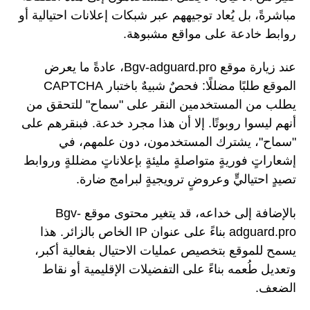
مباشرةً، بل يُعاد توجيههم عبر شبكات إعلانات احتيالية أو
روابط خادعة على مواقع مشبوهة.
عند زيارة موقع Bgv-adguard.pro، عادةً ما يعرض
الموقع طلبًا مضللًا: فحصٌ شبيهٌ باختبار CAPTCHA
يطلب من المستخدمين النقر على "سماح" للتحقق من
أنهم ليسوا روبوتًا. إلا أن هذا مجرد خدعة. فبنقرهم على
"سماح"، يشترك المستخدمون، دون علمهم، في
إشعاراتٍ فوريةٍ متواصلةٍ مليئةٍ بإعلاناتٍ مضللةٍ وروابط
تصيدٍ احتياليٍّ وعروضٍ ترويجيةٍ لبرامج ضارة.
بالإضافة إلى خداعه، قد يتغير محتوى موقع Bgv-
adguard.pro بناءً على عنوان IP الخاص بالزائر. هذا
يسمح للموقع بتخصيص عمليات الاحتيال بفعالية أكبر،
وتعديل طُعمه بناءً على التفضيلات الإقليمية أو نقاط
الضعف.