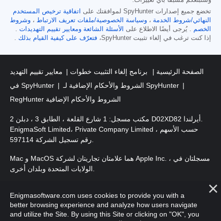
تخضع جميع إصدارات SpyHunter لموافقتك على
اتفاقية ترخيص المستخدم
النهائي/شروط الخدمة
،
وسياسة الخصوصية/ملفات تعريف الارتباط
،
وشروط
الخصم
. يُرجى أيضًا الاطلاع على
الأسئلة الشائعة
ومعايير تقييم التهديدات
.
إذا كنت ترغب في إلغاء تثبيت SpyHunter،
فتعرّف على كيفية القيام بذلك
.
الصفحة الرئيسية
برنامج إلغاء التثبيت خطوات
معايير تقييم التهديد
الشروط والأحكام الإضافية لـ SpyHunter
في SpyHunter
RegHunter الشروط والأحكام الإضافية
مكتب مسجل: 1 شارع القلعة ، الطابق 3 ، دبلن 2 D02XD82 أيرلندا.
EnigmaSoft Limited، Private Company Limited حسب الأسهم ،
رقم تسجيل الشركة 597114.
Mac و MacOS هما علامتان تجاريتان لشركة Apple Inc. ، مسجلتان في
الولايات المتحدة وبلدان أخرى.
. EnigmaSoft Ltd. جميع الحقوق
حقوق الطبع والنشر 2016-
2026
Enigmasoftware.com uses cookies to provide you with a
محفوظة.
better browsing experience and analyze how users navigate
and utilize the Site. By using this Site or clicking on "OK", you