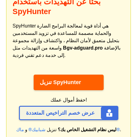
بحثًا عن التهديدات باستخدام
SpyHunter
SpyHunter هي أداة قوية لمعالجة البرامج الضارة
والحماية مصممة للمساعدة في تزويد المستخدمين
بتحليل متعمق لأمان النظام ، واكتشاف وإزالة مجموعة
بالإضافة
Bgv-adguard.pro
واسعة من التهديدات مثل
إلى خدمة دعم تقني فردية.
تنزيل SpyHunter
حفظ أموال عملك!
عرض خصم التراخيص المتعددة
.
ماك®
ليس نظام التشغيل الخاص بك؟
تنزيل
شبابيك®
و