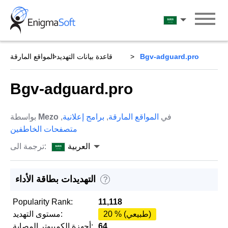
Skip
to
العربية
content
Bgv-adguard.pro
قاعدة بيانات التهديد
المواقع المارقة
Bgv-adguard.pro
في
المواقع المارقة
,
برامج إعلانية
,
Mezo
بواسطة
متصفحات الخاطفين
العربية
ترجمة الى:
التهديدات بطاقة الأداء
?
Popularity Rank:
11,118
20 % (طبيعي)
مستوى التهديد:
64
أجهزة الكمبيوتر المصابة: