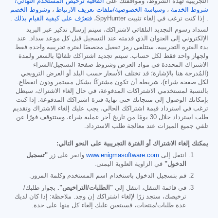
التجريبية لهذه الشروط، وموافقتك على
اتفاقية ترخيص المستخدم النهائي/
شروط الخدمة
،
وسياسة الخصوصية/ملفات تعريف الارتباط
،
وشروط الخصم
. إذا كنت ترغب في إلغاء تثبيت SpyHunter،
فتعرّف على كيفية القيام بذلك
.
لسداد رسوم التجديد التلقائي لاشتراكك، سيتم إرسال تذكير عبر البريد
الإلكتروني إلى العنوان الذي قدمته عند التسجيل قبل كل موعد سداد. عند
بدء الفترة التجريبية، ستتلقى رمز تفعيل مخصصًا لفترة تجريبية واحدة فقط
ولجهاز واحد فقط لكل حساب. سيتم تجديد اشتراكك تلقائيًا بالسعر ولمدة
الاشتراك المحددة في مواد العرض وشروط صفحة التسجيل/الشراء
(المُدرجة هنا بالإشارة؛ قد تختلف الأسعار حسب البلد أو العرض الترويجي
لكل صفحة شراء)، شريطة أن تكون مشتركًا بشكل مستمر ودون انقطاع.
بالنسبة لمستخدمي الاشتراكات المدفوعة، في حال إلغاء الاشتراك، سيظل
بإمكانك الوصول إلى منتجاتك حتى نهاية فترة اشتراكك المدفوعة. إذا كنت
ترغب في استرداد قيمة اشتراكك الحالي، يجب عليك إلغاء الاشتراك وتقديم
طلب استرداد خلال 30 يومًا من تاريخ آخر عملية شراء، وستتوقف فورًا عن
تلقي جميع الميزات عند معالجة طلب الاسترداد.
يمكنك إلغاء الاشتراك أو الفترة التجريبية على النحو التالي:
انتقل إلى
www.enigmasoftware.com
وانقر على زر
"تسجيل
الدخول"
في الزاوية العلوية اليمنى.
قم بتسجيل الدخول باستخدام اسم المستخدم وكلمة المرور.
في قائمة التنقل، انتقل إلى
"الطلبات/التراخيص".
بجوار طلبك/
ترخيصك، ستجد زرًا لإلغاء اشتراكك إن وجد. ملاحظة: إذا كان لديك
عدة طلبات/منتجات، فسيتعين عليك إلغاء كل منها على حدة.