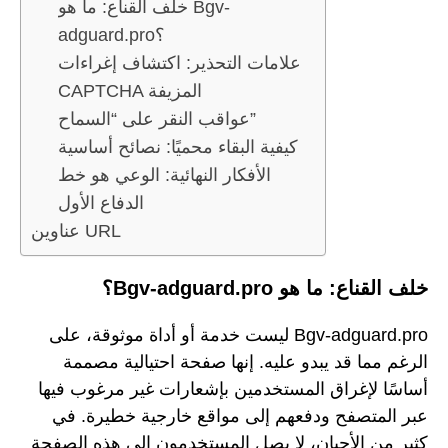
خلف القناع: ما هو Bgv-
adguard.pro؟
علامات التحذير: اكتشاف إغراءات
CAPTCHA المزيفة
عواقب النقر على “السماح”
كيفية البقاء محميًا: نصائح أساسية
الأفكار النهائية: الوعي هو خط
الدفاع الأول
عناوين URL
خلف القناع: ما هو Bgv-adguard.pro؟
Bgv-adguard.pro ليست خدمة أو أداة موثوقة، على
الرغم مما قد يبدو عليه. إنها صفحة احتيالية مصممة
أساسًا لإغراق المستخدمين بإشعارات غير مرغوب فيها
عبر المتصفح ودفعهم إلى مواقع خارجية خطيرة. في
كثير من الأحيان، لا يصل المستخدمون إلى هذه الصفحة