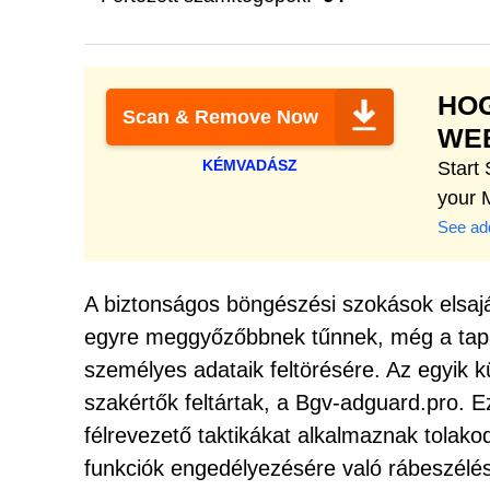
HOG
Scan & Remove Now
WEB
KÉMVADÁSZ
Start
your 
See add
A biztonságos böngészési szokások elsajá
egyre meggyőzőbbnek tűnnek, még a tapas
személyes adataik feltörésére. Az egyik 
szakértők feltártak, a Bgv-adguard.pro. E
félrevezető taktikákat alkalmaznak tolako
funkciók engedélyezésére való rábeszélés