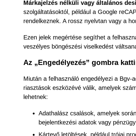
Márkajelzés nélküli vagy általános des
szolgáltatásoktól, például a Google reCA
rendelkeznek. A rossz nyelvtan vagy a h
Ezen jelek megértése segíthet a felhaszná
veszélyes böngészési viselkedést váltsana
Az „Engedélyezés” gombra katt
Miután a felhasználó engedélyezi a Bgv-a
riasztások eszközévé válik, amelyek szá
lehetnek:
Adathalász csalások, amelyek során 
bejelentkezési adatok vagy pénzügy
Kártevő letöltések, például trójai 