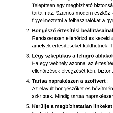
Telepítsen egy megbízható biztonsá
tartalmaz. Számos modern eszköz ké
figyelmeztetni a felhasználókat a gy
Böngésző értesítési beállításain
Rendszeresen ellenőrizd és kezeld 
amelyek értesítéseket küldhetnek. T
Légy szkeptikus a felugró ablako
Ha egy webhely azonnal az értesí
ellenőrzések elvégzését kéri, bizto
Tartsa naprakészen a szoftvert
:
Az elavult böngészőket és bővítmény
szkriptek. Mindig tartsa naprakésze
Kerülje a megbízhatatlan linkeket