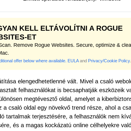
YAN KELL ELTÁVOLÍTNI A ROGUE
SITES-ET
 Scan. Remove Rogue Websites. Secure, optimize & cle
Mac.
itional offer below where available.
EULA
and
Privacy/Cookie Policy
.
títása elengedhetetlenné vált. Mivel a csaló webol
ztalt felhasználókat is becsaphatják eszközeik v
különösen megtévesztő oldal, amelyet a kiberbizton
z a csaló oldal egy növekvő trend része, ahol a cs
dó tartalmak terjesztésére, a felhasználók nem kív
ére, és a magas kockázatú online célhelyekre val