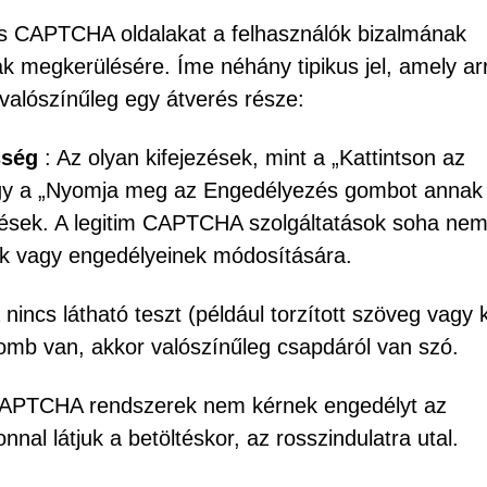
s CAPTCHA oldalakat a felhasználók bizalmának
k megkerülésére. Íme néhány tipikus jel, amely ar
valószínűleg egy átverés része:
sség
: Az olyan kifejezések, mint a „Kattintson az
agy a „Nyomja meg az Engedélyezés gombot annak
zések. A legitim CAPTCHA szolgáltatások soha nem
ak vagy engedélyeinek módosítására.
 nincs látható teszt (például torzított szöveg vagy
omb van, akkor valószínűleg csapdáról van szó.
CAPTCHA rendszerek nem kérnek engedélyt az
nal látjuk a betöltéskor, az rosszindulatra utal.