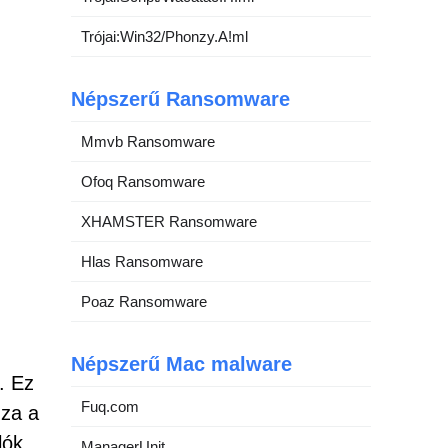
Trójai:Win32/Phonzy.A!ml
Népszerű Ransomware
Mmvb Ransomware
Ofoq Ransomware
XHAMSTER Ransomware
Hlas Ransomware
Poaz Ransomware
Népszerű Mac malware
. Ez
Fuq.com
zza a
lók
ManagerUnit