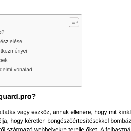
o?
észlelése
etkezményei
ppek
édelmi vonalad
guard.pro?
ltatás vagy eszköz, annak ellenére, hogy mit kínál
célja, hogy kéretlen böngészőértesítésekkel bombá
től származó webhelyekre terelje őket. A felhaszná