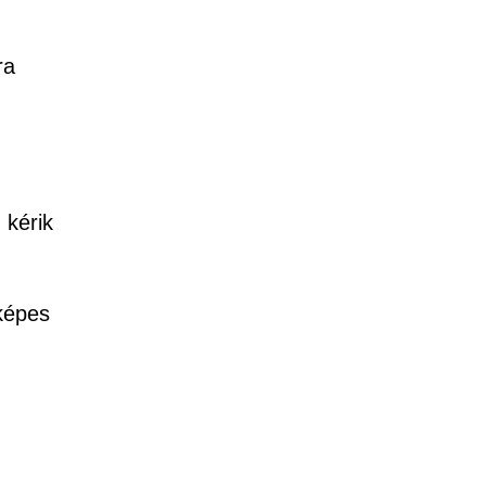
ra
 kérik
 képes