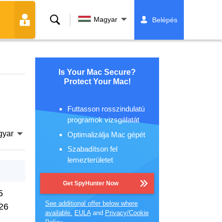
Keresés
Magyar
Belépés
Is Your Mac Secure?
Protect Your Mac!
Futtasson rosszindulatú
programok vizsgálatát
gyar
Optimalizálja Mac gépét
Szabadítson fel
lemezterületet
Get SpyHunter Now
5
See additional offer below where
26
available.
EULA
and
Privacy/Cookie