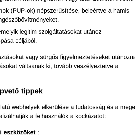
mok (PUP-ok) népszerűsítése, beleértve a hamis
öngészőbővítményeket.
melyik legitim szolgáltatásokat utánoz
pása céljából.
asztásokat vagy sürgős figyelmeztetéseket utánozn
tásokat váltsanak ki, tovább veszélyeztetve a
pvető tippek
latú webhelyek elkerülése a tudatosság és a mege
lizálhatják a felhasználók a kockázatot:
i eszközöket
: