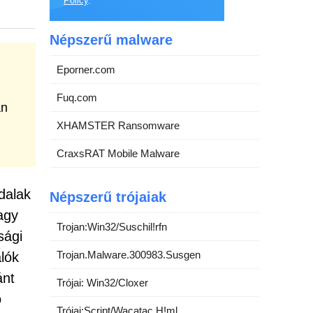
Policy
.
Népszerű malware
Eporner.com
Fuq.com
an
XHAMSTER Ransomware
CraxsRAT Mobile Malware
dalak
Népszerű trójaiak
agy
Trojan:Win32/Suschil!rfn
sági
Trojan.Malware.300983.Susgen
alók
ánt
Trójai: Win32/Cloxer
ó
Trójai:Script/Wacatac.H!ml