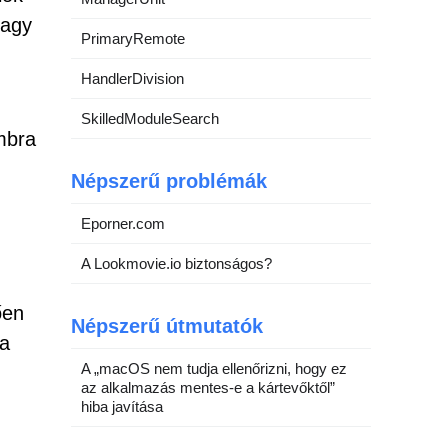
vagy
PrimaryRemote
HandlerDivision
SkilledModuleSearch
mbra
Népszerű problémák
Eporner.com
A Lookmovie.io biztonságos?
ően
Népszerű útmutatók
 a
A „macOS nem tudja ellenőrizni, hogy ez
az alkalmazás mentes-e a kártevőktől”
hiba javítása