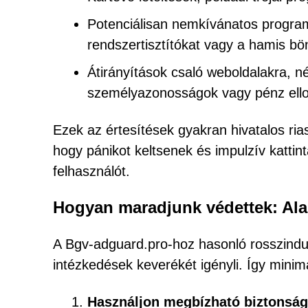
Potenciálisan nemkívánatos progra
rendszertisztítókat vagy a hamis b
Átirányítások csaló weboldalakra, né
személyazonosságok vagy pénz ello
Ezek az értesítések gyakran hivatalos ri
hogy pánikot keltsenek és impulzív kattin
felhasználót.
Hogyan maradjunk védettek: Ala
A Bgv-adguard.pro-hoz hasonló rosszindu
intézkedések keverékét igényli. Így minima
Használjon megbízható biztonság