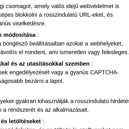
gi csomagot, amely valós idejű webvédelmet is
pes blokkolni a rosszindulatú URL-eket, és
anús viselkedésre.
ak módosítása
:
a böngésző beállításaiban azokat a webhelyeket,
ávolíts el mindent, ami ismeretlen vagy felesleges.
kkal és az utasításokkal szemben
:
tések engedélyezését vagy a gyanús CAPTCHA-
nságosabb bezárni a lapot.
eket gyakran kihasználják a rosszindulatú hirdeté
n a rendszerét és az alkalmazásait.
 és letöltéseket
: