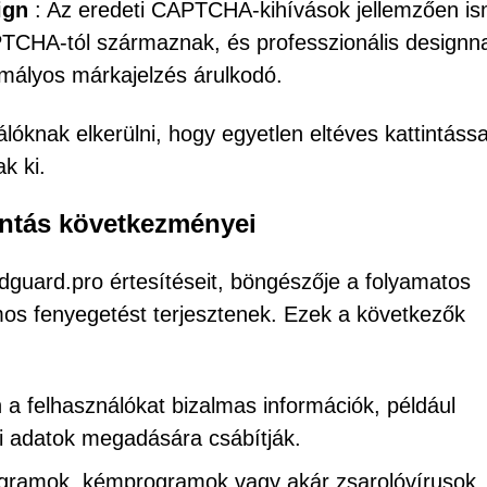
ign
: Az eredeti CAPTCHA-kihívások jellemzően is
PTCHA-tól származnak, és professzionális designna
omályos márkajelzés árulkodó.
lóknak elkerülni, hogy egyetlen eltéves kattintássa
k ki.
intás következményei
dguard.pro értesítéseit, böngészője a folyamatos
mos fenyegetést terjesztenek. Ezek a következők
a felhasználókat bizalmas információk, például
i adatok megadására csábítják.
programok, kémprogramok vagy akár zsarolóvírusok.