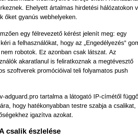
érkeznek. Ehelyett ártalmas hirdetési hálózatokon 
ják őket gyanús webhelyeken.
emzően egy félrevezető kérést jelenít meg: egy
 kéri a felhasználókat, hogy az „Engedélyezés” go
 nem robotok. Ez azonban csak látszat. Az
nálók akaratlanul is feliratkoznak a megtévesztő
os szoftverek promócióival teli folyamatos push
-adguard.pro tartalma a látogató IP-címétől függ
mára, hogy hatékonyabban testre szabja a csalikat,
őségekhez igazítva azokat.
 csalik észlelése