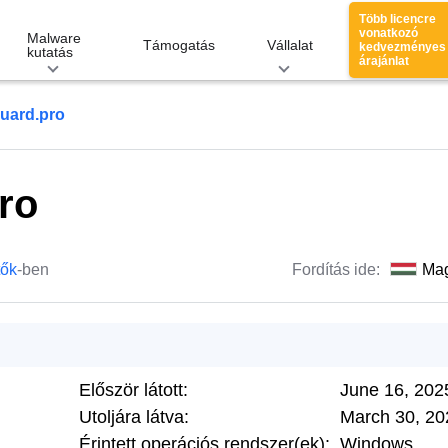
Több licencre
vonatkozó
Malware
Támogatás
Vállalat
kedvezményes
kutatás
árajánlat
uard.pro
ro
tők
-ben
Fordítás ide:
Ma
Először látott:
June 16, 202
Utoljára látva:
March 30, 20
Érintett operációs rendszer(ek):
Windows