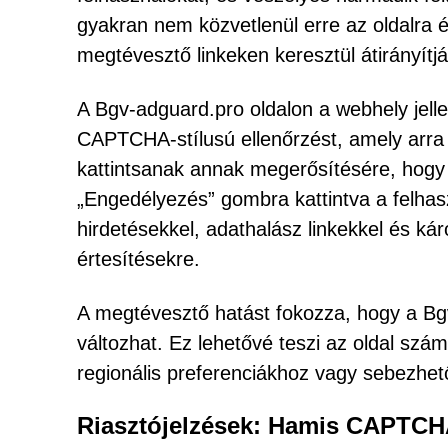
gyakran nem közvetlenül erre az oldalra 
megtévesztő linkeken keresztül átirányít
A Bgv-adguard.pro oldalon a webhely jell
CAPTCHA-stílusú ellenőrzést, amely arra
kattintsanak annak megerősítésére, hogy
„Engedélyezés” gombra kattintva a felhasz
hirdetésekkel, adathalász linkekkel és kár
értesítésekre.
A megtévesztő hatást fokozza, hogy a Bgv
változhat. Ez lehetővé teszi az oldal szá
regionális preferenciákhoz vagy sebezhet
Riasztójelzések: Hamis CAPTCHA