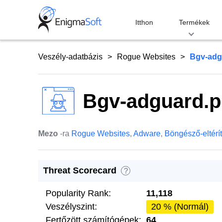
Skip
to
Itthon
Termékek
content
Veszély-adatbázis
Rogue Websites
Bgv-adg
Bgv-adguard.p
Mezo
-ra
Rogue Websites
,
Adware
,
Böngésző-eltérí
Threat Scorecard
?
Popularity Rank:
11,118
Veszélyszint:
20 % (Normál)
Fertőzött számítógépek:
64