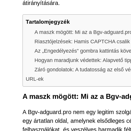
átirányítására.
Tartalomjegyzék
A maszk mögött: Mi az a Bgv-adguard.pr
Riasztójelzések: Hamis CAPTCHA csalik 
Az „Engedélyezés” gombra kattintás köv
Hogyan maradjunk védettek: Alapvető ti
Záró gondolatok: A tudatosság az első v
URL-ek
A maszk mögött: Mi az a Bgv-ad
A Bgv-adguard.pro nem egy legitim szolgá
egy ártatlan oldal, amelynek elsődleges 
felhasználókat, és veszélyes harmadik fél