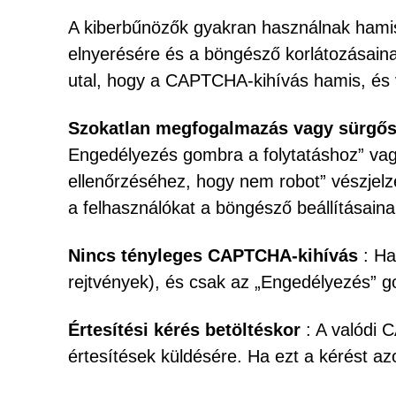
A kiberbűnözők gyakran használnak hami
elnyerésére és a böngésző korlátozásaina
utal, hogy a CAPTCHA-kihívás hamis, és 
Szokatlan megfogalmazás vagy sürgő
Engedélyezés gombra a folytatáshoz” v
ellenőrzéséhez, hogy nem robot” vészjel
a felhasználókat a böngésző beállításain
Nincs tényleges CAPTCHA-kihívás
: Ha
rejtvények), és csak az „Engedélyezés” g
Értesítési kérés betöltéskor
: A valódi 
értesítések küldésére. Ha ezt a kérést azon