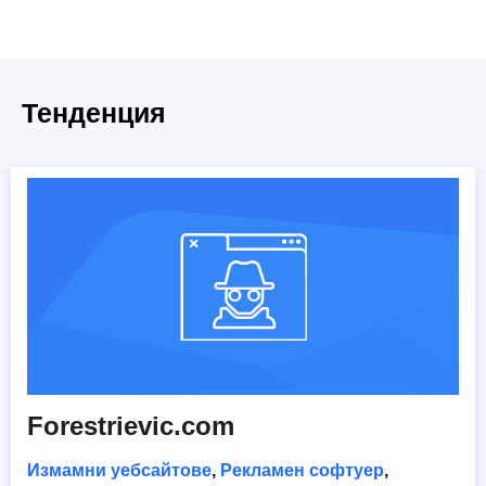
Тенденция
Forestrievic.com
Измамни уебсайтове
,
Рекламен софтуер
,