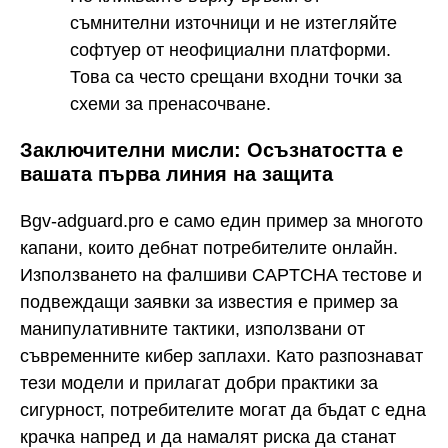
съмнителни източници и не изтегляйте
софтуер от неофициални платформи.
Това са често срещани входни точки за
схеми за пренасочване.
Заключителни мисли: Осъзнатостта е
вашата първа линия на защита
Bgv-adguard.pro е само един пример за многото
капани, които дебнат потребителите онлайн.
Използването на фалшиви CAPTCHA тестове и
подвеждащи заявки за известия е пример за
манипулативните тактики, използвани от
съвременните кибер заплахи. Като разпознават
тези модели и прилагат добри практики за
сигурност, потребителите могат да бъдат с една
крачка напред и да намалят риска да станат