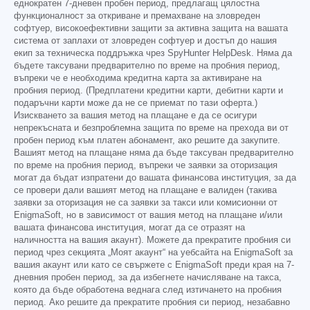
еднократен 7-дневен пробен период, предлагащ цялостна
функционалност за откриване и премахване на зловреден
софтуер, високоефективни защити за активна защита на вашата
система от заплахи от зловреден софтуер и достъп до нашия
екип за техническа поддръжка чрез SpyHunter HelpDesk. Няма да
бъдете таксувани предварително по време на пробния период,
въпреки че е необходима кредитна карта за активиране на
пробния период. (Предплатени кредитни карти, дебитни карти и
подаръчни карти може да не се приемат по тази оферта.)
Изискването за вашия метод на плащане е да се осигури
непрекъсната и безпроблемна защита по време на прехода ви от
пробен период към платен абонамент, ако решите да закупите.
Вашият метод на плащане няма да бъде таксуван предварително
по време на пробния период, въпреки че заявки за оторизация
могат да бъдат изпратени до вашата финансова институция, за да
се провери дали вашият метод на плащане е валиден (такива
заявки за оторизация не са заявки за такси или комисионни от
EnigmaSoft, но в зависимост от вашия метод на плащане и/или
вашата финансова институция, могат да се отразят на
наличността на вашия акаунт). Можете да прекратите пробния си
период чрез секцията „Моят акаунт“ на уебсайта на EnigmaSoft за
вашия акаунт или като се свържете с EnigmaSoft преди края на 7-
дневния пробен период, за да избегнете начисляване на такса,
която да бъде обработена веднага след изтичането на пробния
период. Ако решите да прекратите пробния си период, незабавно