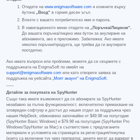
Отидете на
www.enigmasoftware.com
и кликнете върху
бутона
„Вход“
в горния десен ъгъл.
Влезте с вашето потребителско име и парола.
В навигационното меню отидете на
„Поръчка/Лицензи“.
До вашата поръчка/лиценз има бутон за анулиране на
абонамента, ако е приложимо. Забележка: Ако имате
няколко поръчки/продукта, ще трябва да ги анулирате
поотделно.
Ако имате въпроси или проблеми, можете да се свържете с
поддръжката на EnigmaSoft по имейл на
support@enigmasoftware.com
или като отворите заявка за
поддръжка на уебсайта
„Моят акаунт“ на EnigmaSoft
.
------
Детайли за покупката на SpyHunter
Също така имате възможност да се абонирате за SpyHunter
незабавно за пълна функционалност, включително премахване на
зловреден софтуер и достъп до нашия отдел за поддръжка чрез
нашия HelpDesk, обикновено започвайки от
$49.98
на полугодие
(SpyHunter Basic Windows) и
$79.98
на полугодие (SpyHunter Pro
Windows/SpyHunter за Mac) в съответствие с предлаганите
материали и условията на страницата за регистрация/покупка
(които са включени тук чрез препратка; цените могат да варират в