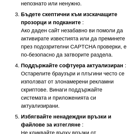
непознато или ненужно.
Бъдете скептични към изскачащите
прозорци и подканите
:
Ако даден сайт незабавно ви помоли да
активирате известията или да преминете
през подозрителни CAPTCHA проверки, е
по-безопасно да затворите раздела.
Поддържайте софтуера актуализиран
:
Остарелите браузъри и плъгини често се
използват от злонамерени рекламни
скриптове. Винаги поддържайте
системата и приложенията си
актуализирани.
Избягвайте ненадеждни връзки и
файлове за изтегляне
:
Не кликвайте върху връзки от