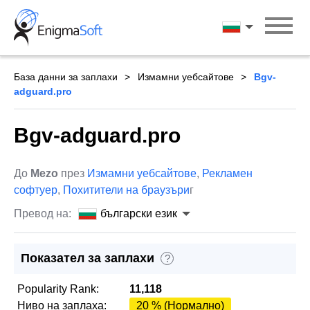
Skip
to
български ези
content
База данни за заплахи
Измамни уебсайтове
Bgv-
adguard.pro
Bgv-adguard.pro
До
Mezo
през
Измамни уебсайтове
,
Рекламен
софтуер
,
Похитители на браузъри
г
Превод на:
български език
Показател за заплахи
?
Popularity Rank:
11,118
Ниво на заплаха:
20 % (Нормално)