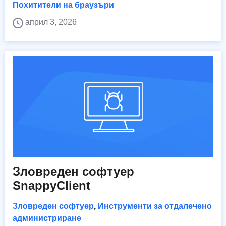
Похитители на браузъри
април 3, 2026
Зловреден софтуер
SnappyClient
Зловреден софтуер
,
Инструменти за отдалечено
администриране