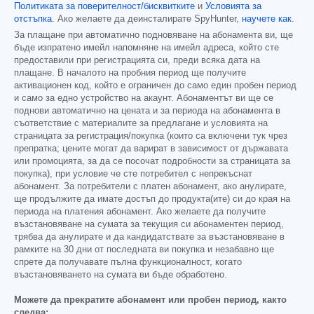
Политиката за поверителност/бисквитките
и
Условията за
отстъпка
. Ако желаете да деинсталирате SpyHunter,
научете как
.
За плащане при автоматично подновяване на абонамента ви, ще
бъде изпратено имейл напомняне на имейл адреса, който сте
предоставили при регистрацията си, преди всяка дата на
плащане. В началото на пробния период ще получите
активационен код, който е ограничен до само един пробен период
и само за едно устройство на акаунт. Абонаментът ви ще се
поднови автоматично на цената и за периода на абонамента в
съответствие с материалите за предлагане и условията на
страницата за регистрация/покупка (които са включени тук чрез
препратка; цените могат да варират в зависимост от държавата
или промоцията, за да се посочат подробности за страницата за
покупка), при условие че сте потребител с непрекъснат
абонамент. За потребители с платен абонамент, ако анулирате,
ще продължите да имате достъп до продукта(ите) си до края на
периода на платения абонамент. Ако желаете да получите
възстановяване на сумата за текущия си абонаментен период,
трябва да анулирате и да кандидатствате за възстановяване в
рамките на 30 дни от последната ви покупка и незабавно ще
спрете да получавате пълна функционалност, когато
възстановяването на сумата ви бъде обработено.
Можете да прекратите абонамент или пробен период, както
следва: