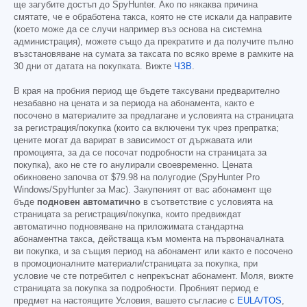
ще загубите достъп до SpyHunter. Ако по някаква причина
смятате, че е обработена такса, която не сте искали да направите
(което може да се случи например въз основа на системна
администрация), можете също да прекратите и да получите пълно
възстановяване на сумата за таксата по всяко време в рамките на
30 дни от датата на покупката. Вижте
ЧЗВ
.
В края на пробния период ще бъдете таксувани предварително
незабавно на цената и за периода на абонамента, както е
посочено в материалите за предлагане и условията на страницата
за регистрация/покупка (които са включени тук чрез препратка;
цените могат да варират в зависимост от държавата или
промоцията, за да се посочат подробности на страницата за
покупка), ако не сте го анулирали своевременно. Цената
обикновено започва от
$79.98
на полугодие (SpyHunter Pro
Windows/SpyHunter за Mac). Закупеният от вас абонамент ще
бъде
подновен автоматично
в съответствие с условията на
страницата за регистрация/покупка, които предвиждат
автоматично подновяване на приложимата стандартна
абонаментна такса, действаща към момента на първоначалната
ви покупка, и за същия период на абонамент или както е посочено
в промоционалните материали/страницата за покупка, при
условие че сте потребител с непрекъснат абонамент. Моля, вижте
страницата за покупка за подробности. Пробният период е
предмет на настоящите Условия, вашето съгласие с
EULA/TOS
,