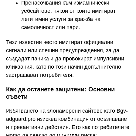
Пренасочвания към измамнически
уебсайтове, някои от които имитират
легитимни услуги за кражба на
самоличност или пари.
Тези известия често имитират официални
сигнали или спешни предупреждения, за да
създадат паника и да провокират импулсивни
кликвания, като по този начин допълнително
застрашават потребителя.
Как да останете защитени: Основни
съвети
Избягването на злонамерени сайтове като Bgv-
adguard.pro изисква комбинация от осъзнаване
и превантивни действия. Ето как потребителите
могат да сведат до минимум риска: