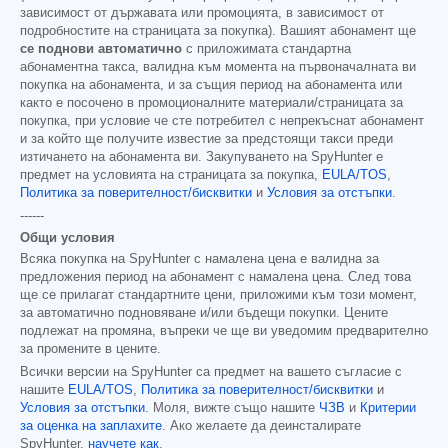
зависимост от държавата или промоцията, в зависимост от
подробностите на страницата за покупка). Вашият абонамент ще
се поднови автоматично
с приложимата стандартна
абонаментна такса, валидна към момента на първоначалната ви
покупка на абонамента, и за същия период на абонамента или
както е посочено в промоционалните материали/страницата за
покупка, при условие че сте потребител с непрекъснат абонамент
и за който ще получите известие за предстоящи такси преди
изтичането на абонамента ви. Закупуването на SpyHunter е
предмет на условията на страницата за покупка,
EULA/TOS
,
Политика за поверителност/бисквитки
и
Условия за отстъпки
.
------
Общи условия
Всяка покупка на SpyHunter с намалена цена е валидна за
предложения период на абонамент с намалена цена. След това
ще се прилагат стандартните цени, приложими към този момент,
за автоматично подновяване и/или бъдещи покупки. Цените
подлежат на промяна, въпреки че ще ви уведомим предварително
за промените в цените.
Всички версии на SpyHunter са предмет на вашето съгласие с
нашите
EULA/TOS
,
Политика за поверителност/бисквитки
и
Условия за отстъпки
. Моля, вижте също нашите
ЧЗВ
и
Критерии
за оценка на заплахите
. Ако желаете да деинсталирате
SpyHunter,
научете как
.