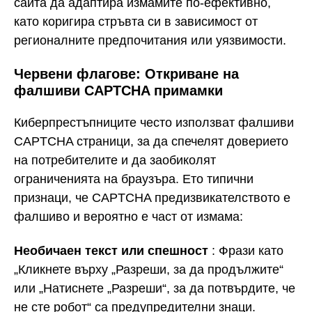
сайта да адаптира измамите по-ефективно,
като коригира стръвта си в зависимост от
регионалните предпочитания или уязвимости.
Червени флагове: Откриване на
фалшиви CAPTCHA примамки
Киберпрестъпниците често използват фалшиви
CAPTCHA страници, за да спечелят доверието
на потребителите и да заобиколят
ограниченията на браузъра. Ето типични
признаци, че CAPTCHA предизвикателството е
фалшиво и вероятно е част от измама:
Необичаен текст или спешност
: Фрази като
„Кликнете върху „Разреши, за да продължите“
или „Натиснете „Разреши“, за да потвърдите, че
не сте робот“ са предупредителни знаци.