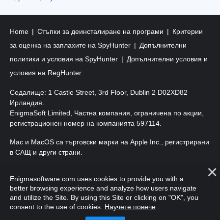
Home
Стъпки за деинсталиране на програми
Критерии
за оценка на заплахите на SpyHunter
Допълнителни
политики и условия на SpyHunter
Допълнителни условия и
условия на RegHunter
Седалище: 1 Castle Street, 3rd Floor, Dublin 2 D02XD82
Ирландия.
EnigmaSoft Limited, Частна компания, ограничена по акции,
регистрационен номер на компанията 597114.
Mac и MacOS са търговски марки на Apple Inc., регистрирани
в САЩ и други страни.
Авторско право 2016-
2026
. EnigmaSoft Ltd. Всички права
Enigmasoftware.com uses cookies to provide you with a
запазени.
better browsing experience and analyze how users navigate
and utilize the Site. By using this Site or clicking on "OK", you
consent to the use of cookies.
Научете повече
.