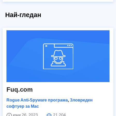
Най-гледан
Fuq.com
Rogue Anti-Spyware програма
,
Зловреден
софтуер за Mac
юни 26, 2023
21,204