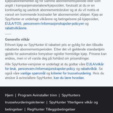
kjøpsabonnementet og for samme abonnementsperiode eller som
angitt i kampanjematerialene/kjøpssiden, forutsatt at du er en
kontinuerlig og uavbrutt abonnementsbruker og at du vil motta et
varsel om kommende kostnader før abonnementet utløper. Kjøp av
SpyHunter er underlagt vilkårene og betingelsene på kjøpssiden,
EULA/TOS
,
personvern-/informasjonskapsler-policyen
og
rabattvilkårene
.
------
Generelle vilkår
Ethvert kjøp av SpyHunter til rabattert pris er gyldig for den tilbudte
rabatterte abonnementsperioden. Etter det vil gjeldende standardpris
gjelde for automatiske fornyelser og/eller fremtidige kjøp. Prisene kan
endres, men vi vil varsle deg på forhånd om prisendringer.
Alle SpyHunter-versjoner er underlagt at du godtar våre
EULA/vilkår
for bruk
,
personvern-/informasjonskapsler-policy
og
rabattvilkår
. Se
også våre
vanlige spørsmål
og
kriterier for trusselvurdering
. Hvis du
ønsker å avinstallere SpyHunter,
kan du lære hvordan
.
Hjem
Program Avinstaller trinn
SpyHunters
trusselvurderingskriterier
SpyHunter Ytterligere vilkår og
betingelser
RegHunter Tilleggsbetingelser