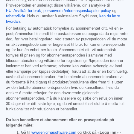
Prøveperioden er underlagt disse vilkårene, din samtykke til
EULA/vilkår for bruk
,
personvern-/informasjonskapsler-policy
og
rabattvilkår
. Hvis du ønsker å avinstallere SpyHunter,
kan du lære
hvordan
.
For betaling av automatisk fornyelse av abonnementet ditt, vil en e-
postpåminnelse bli sendt til e-postadressen du oppga da du registrerte
deg, før hver betalingsdato. Ved starten av prøveperioden vil du motta
en aktiveringskode som er begrenset til bruk for kun én prøveperiode
og for kun én enhet per konto. Abonnementet ditt vil automatisk
fornyes til prisen og for abonnementsperioden i samsvar med
tilbudsmaterialene og vilkårene for registrerings-/kjøpssiden (som er
innlemmet heri ved referanse; prisene kan variere avhengig av land
eller kampanje per kjøpssidedetaljer), forutsatt at du er en kontinuerlig,
uavbrutt abonnementsbruker. For betalende abonnementsbrukere vil
du fortsette å ha tilgang til produktet/produktene dine frem til slutten
av den betalte abonnementsperioden hvis du kansellerer. Hvis du
ønsker å motta refusjon for den daværende gjeldende
abonnementsperioden, må du kansellere og søke om refusjon innen
30 dager etter ditt siste kjøp, og du vil umiddelbart slutte å motta full
funksjonalitet når refusjonen er behandlet.
Du kan kansellere et abonnement eller en prøveperiode på
følgende måte:
Gå til
www.enigmasoftware.com
og klikk på
«Logg inn»
-