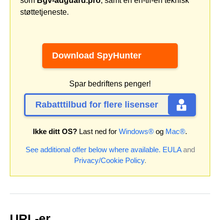
som
Bgv-adguard.pro
, samt en en-til-en teknisk
støttetjeneste.
Download SpyHunter
Spar bedriftens penger!
Rabatttilbud for flere lisenser
Ikke ditt OS?
Last ned for
Windows®
og
Mac®
.
See additional offer below where available.
EULA
and
Privacy/Cookie Policy
.
URL-er