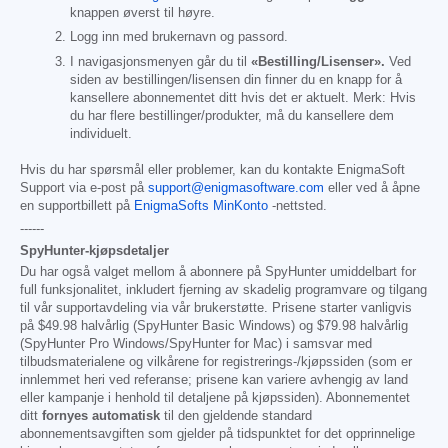
knappen øverst til høyre.
Logg inn med brukernavn og passord.
I navigasjonsmenyen går du til
«Bestilling/Lisenser».
Ved
siden av bestillingen/lisensen din finner du en knapp for å
kansellere abonnementet ditt hvis det er aktuelt. Merk: Hvis
du har flere bestillinger/produkter, må du kansellere dem
individuelt.
Hvis du har spørsmål eller problemer, kan du kontakte EnigmaSoft
Support via e-post på
support@enigmasoftware.com
eller ved å åpne
en supportbillett på
EnigmaSofts MinKonto
-nettsted.
------
SpyHunter-kjøpsdetaljer
Du har også valget mellom å abonnere på SpyHunter umiddelbart for
full funksjonalitet, inkludert fjerning av skadelig programvare og tilgang
til vår supportavdeling via vår brukerstøtte. Prisene starter vanligvis
på
$49.98
halvårlig (SpyHunter Basic Windows) og
$79.98
halvårlig
(SpyHunter Pro Windows/SpyHunter for Mac) i samsvar med
tilbudsmaterialene og vilkårene for registrerings-/kjøpssiden (som er
innlemmet heri ved referanse; prisene kan variere avhengig av land
eller kampanje i henhold til detaljene på kjøpssiden). Abonnementet
ditt
fornyes automatisk
til den gjeldende standard
abonnementsavgiften som gjelder på tidspunktet for det opprinnelige