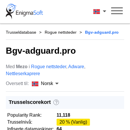
Skip
to
Norsk
content
Trusseldatabase
Rogue nettsteder
Bgv-adguard.pro
Bgv-adguard.pro
Med
Mezo
i
Rogue nettsteder
,
Adware
,
Nettleserkaprere
Oversett til:
Norsk
Trusselscorekort
?
Popularity Rank:
11,118
Trusselnivå:
20 % (Vanlig)
Infiserte datamaskiner:
64