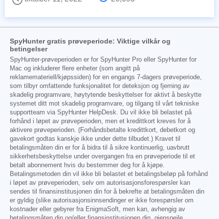
SpyHunter gratis prøveperiode: Viktige vilkår og
betingelser
SpyHunter-prøveperioden er for SpyHunter Pro eller SpyHunter for
Mac og inkluderer flere enheter (som angitt på
reklamemateriell/kjøpssiden) for en engangs 7-dagers prøveperiode,
som tilbyr omfattende funksjonalitet for deteksjon og fjerning av
skadelig programvare, høytytende beskyttelser for aktivt å beskytte
systemet ditt mot skadelig programvare, og tilgang til vårt tekniske
supportteam via SpyHunter HelpDesk. Du vil ikke bli belastet på
forhånd i løpet av prøveperioden, men et kredittkort kreves for å
aktivere prøveperioden. (Forhåndsbetalte kredittkort, debetkort og
gavekort godtas kanskje ikke under dette tilbudet.) Kravet til
betalingsmåten din er for å bidra til å sikre kontinuerlig, uavbrutt
sikkerhetsbeskyttelse under overgangen fra en prøveperiode til et
betalt abonnement hvis du bestemmer deg for å kjøpe.
Betalingsmetoden din vil ikke bli belastet et betalingsbeløp på forhånd
i løpet av prøveperioden, selv om autorisasjonsforespørsler kan
sendes til finansinstitusjonen din for å bekrefte at betalingsmåten din
er gyldig (slike autorisasjonsinnsendinger er ikke forespørsler om
kostnader eller gebyrer fra EnigmaSoft, men kan, avhengig av
betalingsmåten din og/eller finansinstitusjonen din, gjenspeile