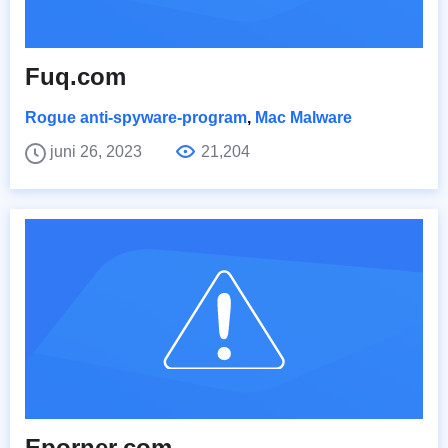
Fuq.com
Rogue anti-spyware-program
,
Mac Malware
juni 26, 2023
21,204
Eporner.com