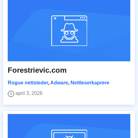
Forestrievic.com
Rogue nettsteder
,
Adware
,
Nettleserkaprere
april 3, 2026