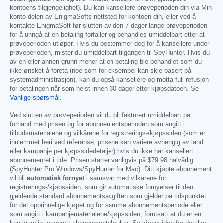
kontoens tilgjengelighet). Du kan kansellere prøveperioden din via Min
konto-delen av EnigmaSofts nettsted for kontoen din, eller ved å
kontakte EnigmaSoft før slutten av den 7 dager lange prøveperioden
for å unngå at en betaling forfaller og behandles umiddelbart etter at
prøveperioden utløper. Hvis du bestemmer deg for å kansellere under
prøveperioden, mister du umiddelbart tilgangen til SpyHunter. Hvis du
av en eller annen grunn mener at en betaling ble behandlet som du
ikke ønsket å foreta (noe som for eksempel kan skje basert på
systemadministrasjon), kan du også kansellere og motta full refusjon
for betalingen når som helst innen 30 dager etter kjøpsdatoen. Se
Vanlige spørsmål
.
Ved slutten av prøveperioden vil du bli fakturert umiddelbart på
forhånd med prisen og for abonnementsperioden som angitt i
tilbudsmaterialene og vilkårene for registrerings-/kjøpssiden (som er
innlemmet heri ved referanse; prisene kan variere avhengig av land
eller kampanje per kjøpssidedetaljer) hvis du ikke har kansellert
abonnementet i tide. Prisen starter vanligvis på
$79.98
halvårlig
(SpyHunter Pro Windows/SpyHunter for Mac). Ditt kjøpte abonnement
vil bli
automatisk fornyet
i samsvar med vilkårene for
registrerings-/kjøpssiden, som gir automatiske fornyelser til den
gjeldende standard abonnementsavgiften som gjelder på tidspunktet
for det opprinnelige kjøpet og for samme abonnementsperiode eller
som angitt i kampanjematerialene/kjøpssiden, forutsatt at du er en
kontinuerlig, uavbrutt abonnementsbruker. Se kjøpssiden for detaljer.