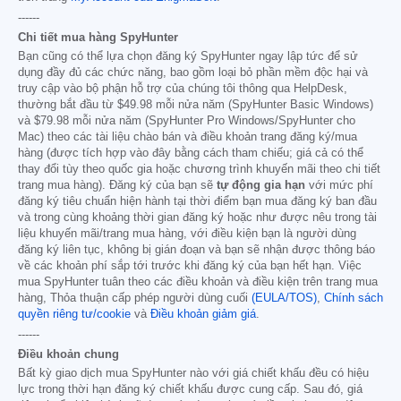
------
Chi tiết mua hàng SpyHunter
Bạn cũng có thể lựa chọn đăng ký SpyHunter ngay lập tức để sử
dụng đầy đủ các chức năng, bao gồm loại bỏ phần mềm độc hại và
truy cập vào bộ phận hỗ trợ của chúng tôi thông qua HelpDesk,
thường bắt đầu từ
$49.98
mỗi nửa năm (SpyHunter Basic Windows)
và
$79.98
mỗi nửa năm (SpyHunter Pro Windows/SpyHunter cho
Mac) theo các tài liệu chào bán và điều khoản trang đăng ký/mua
hàng (được tích hợp vào đây bằng cách tham chiếu; giá cả có thể
thay đổi tùy theo quốc gia hoặc chương trình khuyến mãi theo chi tiết
trang mua hàng). Đăng ký của bạn sẽ
tự động gia hạn
với mức phí
đăng ký tiêu chuẩn hiện hành tại thời điểm bạn mua đăng ký ban đầu
và trong cùng khoảng thời gian đăng ký hoặc như được nêu trong tài
liệu khuyến mãi/trang mua hàng, với điều kiện bạn là người dùng
đăng ký liên tục, không bị gián đoạn và bạn sẽ nhận được thông báo
về các khoản phí sắp tới trước khi đăng ký của bạn hết hạn. Việc
mua SpyHunter tuân theo các điều khoản và điều kiện trên trang mua
hàng, Thỏa thuận cấp phép người dùng cuối
(EULA/TOS)
,
Chính sách
quyền riêng tư/cookie
và
Điều khoản giảm giá
.
------
Điều khoản chung
Bất kỳ giao dịch mua SpyHunter nào với giá chiết khấu đều có hiệu
lực trong thời hạn đăng ký chiết khấu được cung cấp. Sau đó, giá