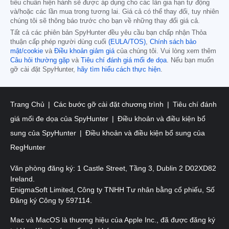
tiêu chuẩn hiện hành sẽ được áp dụng cho các lần gia hạn tự động
và/hoặc các lần mua trong tương lai. Giá cả có thể thay đổi, tuy nhiên
chúng tôi sẽ thông báo trước cho bạn về những thay đổi giá cả.
Tất cả các phiên bản SpyHunter đều yêu cầu bạn chấp nhận Thỏa
thuận cấp phép người dùng cuối
(EULA/TOS)
,
Chính sách bảo
mật/cookie
và
Điều khoản giảm giá
của chúng tôi. Vui lòng xem thêm
Câu hỏi thường gặp
và
Tiêu chí đánh giá mối đe dọa
. Nếu bạn muốn
gỡ cài đặt SpyHunter,
hãy tìm hiểu cách thực hiện
.
Trang Chủ
Các bước gỡ cài đặt chương trình
Tiêu chí đánh
giá mối đe dọa của SpyHunter
Điều khoản và điều kiện bổ
sung của SpyHunter
Điều khoản và điều kiện bổ sung của
RegHunter
Văn phòng đăng ký: 1 Castle Street, Tầng 3, Dublin 2 D02XD82
Ireland.
EnigmaSoft Limited, Công ty TNHH Tư nhân bằng cổ phiếu, Số
Đăng ký Công ty 597114.
Mac và MacOS là thương hiệu của Apple Inc., đã được đăng ký