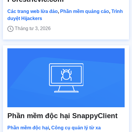
Các trang web lừa đảo
,
Phần mềm quảng cáo
,
Trình
duyệt Hijackers
Tháng tư 3, 2026
Phần mềm độc hại SnappyClient
Phần mềm độc hại
,
Công cụ quản lý từ xa