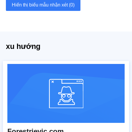
Hiển thị biểu mẫu nhận xét (0)
xu hướng
Forestrievic.com