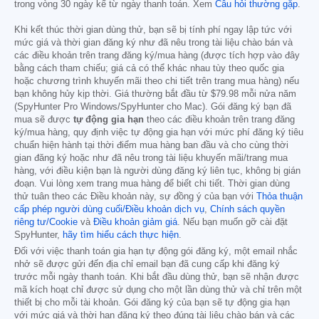
trong vòng 30 ngày kể từ ngày thanh toán. Xem
Câu hỏi thường gặp
.
Khi kết thúc thời gian dùng thử, bạn sẽ bị tính phí ngay lập tức với
mức giá và thời gian đăng ký như đã nêu trong tài liệu chào bán và
các điều khoản trên trang đăng ký/mua hàng (được tích hợp vào đây
bằng cách tham chiếu; giá cả có thể khác nhau tùy theo quốc gia
hoặc chương trình khuyến mãi theo chi tiết trên trang mua hàng) nếu
bạn không hủy kịp thời. Giá thường bắt đầu từ
$79.98
mỗi nửa năm
(SpyHunter Pro Windows/SpyHunter cho Mac). Gói đăng ký bạn đã
mua sẽ được
tự động gia hạn
theo các điều khoản trên trang đăng
ký/mua hàng, quy định việc tự động gia hạn với mức phí đăng ký tiêu
chuẩn hiện hành tại thời điểm mua hàng ban đầu và cho cùng thời
gian đăng ký hoặc như đã nêu trong tài liệu khuyến mãi/trang mua
hàng, với điều kiện bạn là người dùng đăng ký liên tục, không bị gián
đoạn. Vui lòng xem trang mua hàng để biết chi tiết. Thời gian dùng
thử tuân theo các Điều khoản này, sự đồng ý của bạn với
Thỏa thuận
cấp phép người dùng cuối/Điều khoản dịch vụ
,
Chính sách quyền
riêng tư/Cookie
và
Điều khoản giảm giá
. Nếu bạn muốn gỡ cài đặt
SpyHunter,
hãy tìm hiểu cách thực hiện
.
Đối với việc thanh toán gia hạn tự động gói đăng ký, một email nhắc
nhở sẽ được gửi đến địa chỉ email bạn đã cung cấp khi đăng ký
trước mỗi ngày thanh toán. Khi bắt đầu dùng thử, bạn sẽ nhận được
mã kích hoạt chỉ được sử dụng cho một lần dùng thử và chỉ trên một
thiết bị cho mỗi tài khoản. Gói đăng ký của bạn sẽ tự động gia hạn
với mức giá và thời hạn đăng ký theo đúng tài liệu chào bán và các