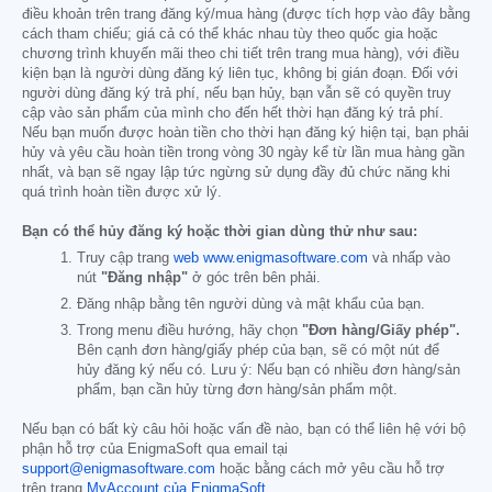
điều khoản trên trang đăng ký/mua hàng (được tích hợp vào đây bằng
cách tham chiếu; giá cả có thể khác nhau tùy theo quốc gia hoặc
chương trình khuyến mãi theo chi tiết trên trang mua hàng), với điều
kiện bạn là người dùng đăng ký liên tục, không bị gián đoạn. Đối với
người dùng đăng ký trả phí, nếu bạn hủy, bạn vẫn sẽ có quyền truy
cập vào sản phẩm của mình cho đến hết thời hạn đăng ký trả phí.
Nếu bạn muốn được hoàn tiền cho thời hạn đăng ký hiện tại, bạn phải
hủy và yêu cầu hoàn tiền trong vòng 30 ngày kể từ lần mua hàng gần
nhất, và bạn sẽ ngay lập tức ngừng sử dụng đầy đủ chức năng khi
quá trình hoàn tiền được xử lý.
Bạn có thể hủy đăng ký hoặc thời gian dùng thử như sau:
Truy cập trang
web www.enigmasoftware.com
và nhấp vào
nút
"Đăng nhập"
ở góc trên bên phải.
Đăng nhập bằng tên người dùng và mật khẩu của bạn.
Trong menu điều hướng, hãy chọn
"Đơn hàng/Giấy phép".
Bên cạnh đơn hàng/giấy phép của bạn, sẽ có một nút để
hủy đăng ký nếu có. Lưu ý: Nếu bạn có nhiều đơn hàng/sản
phẩm, bạn cần hủy từng đơn hàng/sản phẩm một.
Nếu bạn có bất kỳ câu hỏi hoặc vấn đề nào, bạn có thể liên hệ với bộ
phận hỗ trợ của EnigmaSoft qua email tại
support@enigmasoftware.com
hoặc bằng cách mở yêu cầu hỗ trợ
trên trang
MyAccount của EnigmaSoft
.