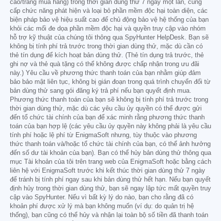
cáo/trang mua hàng) trong thời gian dùng thử 7 ngày một lần, cung
cấp chức năng phát hiện và loại bỏ phần mềm độc hại toàn diện, các
biện pháp bảo vệ hiệu suất cao để chủ động bảo vệ hệ thống của bạn
khỏi các mối đe dọa phần mềm độc hại và quyền truy cập vào nhóm
hỗ trợ kỹ thuật của chúng tôi thông qua SpyHunter HelpDesk. Bạn sẽ
không bị tính phí trả trước trong thời gian dùng thử, mặc dù cần có
thẻ tín dụng để kích hoạt bản dùng thử. (Thẻ tín dụng trả trước, thẻ
ghi nợ và thẻ quà tặng có thể không được chấp nhận trong ưu đãi
này.) Yêu cầu về phương thức thanh toán của bạn nhằm giúp đảm
bảo bảo mật liên tục, không bị gián đoạn trong quá trình chuyển đổi từ
bản dùng thử sang gói đăng ký trả phí nếu bạn quyết định mua.
Phương thức thanh toán của bạn sẽ không bị tính phí trả trước trong
thời gian dùng thử, mặc dù các yêu cầu ủy quyền có thể được gửi
đến tổ chức tài chính của bạn để xác minh rằng phương thức thanh
toán của bạn hợp lệ (các yêu cầu ủy quyền này không phải là yêu cầu
tính phí hoặc lệ phí từ EnigmaSoft nhưng, tùy thuộc vào phương
thức thanh toán và/hoặc tổ chức tài chính của bạn, có thể ảnh hưởng
đến số dư tài khoản của bạn). Bạn có thể hủy bản dùng thử thông qua
mục Tài khoản của tôi trên trang web của EnigmaSoft hoặc bằng cách
liên hệ với EnigmaSoft trước khi kết thúc thời gian dùng thử 7 ngày
để tránh bị tính phí ngay sau khi bản dùng thử hết hạn. Nếu bạn quyết
định hủy trong thời gian dùng thử, bạn sẽ ngay lập tức mất quyền truy
cập vào SpyHunter. Nếu vì bất kỳ lý do nào, bạn cho rằng đã có
khoản phí được xử lý mà bạn không muốn (ví dụ: do quản trị hệ
thống), bạn cũng có thể hủy và nhận lại toàn bộ số tiền đã thanh toán