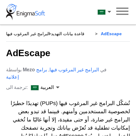
Skip
to
العربية
content
AdEscape
قاعدة بيانات التهديد
البرامج غير المرغوب فيها
AdEscape
في
البرامج غير المرغوب فيها
,
برامج
Mezo
بواسطة
إعلانية
العربية
ترجمة الى:
تُشكّل البرامج غير المرغوب فيها (PUPs) تهديدًا خطيرًا
لخصوصية المستخدمين وأمنهم. فبينما قد تبدو بعض
البرامج غير ضارة، أو حتى مفيدة، إلا أنها غالبًا ما تُخفي
إمكانيات تطفلية قد تُعرّض بياناتك وتجربة تصفحك
للخطر. باختصار، يُعدّ AdEscape تطبيقًا تطفليًا يُظهر