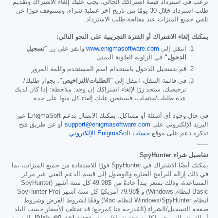
ترغب في استرداد قيمة اشتراكك الحالي، يجب عليك إلغاء الاشتراك وتقديم
طلب استرداد خلال 30 يومًا من تاريخ آخر عملية شراء، وستتوقف فورًا عن
تلقي جميع الميزات عند معالجة طلب الاسترداد.
يمكنك إلغاء الاشتراك أو الفترة التجريبية على النحو التالي:
انتقل إلى
www.enigmasoftware.com
وانقر على زر
"تسجيل
الدخول"
في الزاوية العلوية اليمنى.
قم بتسجيل الدخول باستخدام اسم المستخدم وكلمة المرور.
في قائمة التنقل، انتقل إلى
"الطلبات/التراخيص".
بجوار طلبك/
ترخيصك، ستجد زرًا لإلغاء اشتراكك إن وجد. ملاحظة: إذا كان لديك
عدة طلبات/منتجات، فسيتعين عليك إلغاء كل منها على حدة.
في حال وجود أي أسئلة أو مشاكل، يمكنك الاتصال بدعم EnigmaSoft عبر
البريد الإلكتروني على
support@enigmasoftware.com
أو عن طريق فتح
تذكرة دعم على موقع
حساب EnigmaSoft الإلكتروني
.
------
تفاصيل شراء SpyHunter
يمكنك أيضًا الاشتراك في SpyHunter فورًا للاستفادة من جميع الميزات، بما
في ذلك إزالة البرامج الضارة والوصول إلى قسم الدعم الفني عبر مركز
المساعدة، وذلك بسعر يبدأ عادةً من
$49.98
كل ستة أشهر (SpyHunter
Basic لنظام Windows) و
$79.98
أمريكيًا كل ستة أشهر (SpyHunter Pro
لنظام Windows/SpyHunter لنظام Mac) وفقًا لشروط العرض وشروط
صفحة التسجيل/الشراء (المُدرجة هنا كمرجع؛ قد تختلف الأسعار حسب البلد