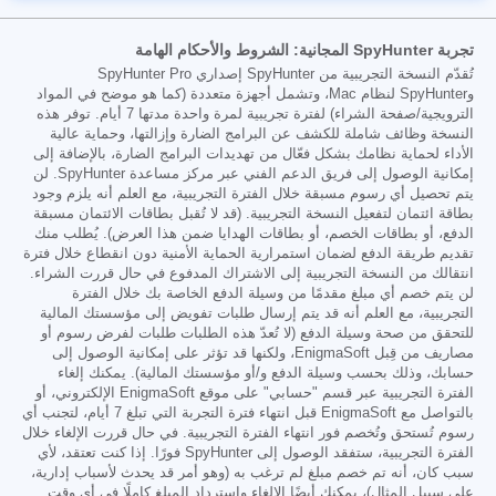
تجربة SpyHunter المجانية: الشروط والأحكام الهامة
تُقدّم النسخة التجريبية من SpyHunter إصداري SpyHunter Pro
وSpyHunter لنظام Mac، وتشمل أجهزة متعددة (كما هو موضح في المواد
الترويجية/صفحة الشراء) لفترة تجريبية لمرة واحدة مدتها 7 أيام. توفر هذه
النسخة وظائف شاملة للكشف عن البرامج الضارة وإزالتها، وحماية عالية
الأداء لحماية نظامك بشكل فعّال من تهديدات البرامج الضارة، بالإضافة إلى
إمكانية الوصول إلى فريق الدعم الفني عبر مركز مساعدة SpyHunter. لن
يتم تحصيل أي رسوم مسبقة خلال الفترة التجريبية، مع العلم أنه يلزم وجود
بطاقة ائتمان لتفعيل النسخة التجريبية. (قد لا تُقبل بطاقات الائتمان مسبقة
الدفع، أو بطاقات الخصم، أو بطاقات الهدايا ضمن هذا العرض). يُطلب منك
تقديم طريقة الدفع لضمان استمرارية الحماية الأمنية دون انقطاع خلال فترة
انتقالك من النسخة التجريبية إلى الاشتراك المدفوع في حال قررت الشراء.
لن يتم خصم أي مبلغ مقدمًا من وسيلة الدفع الخاصة بك خلال الفترة
التجريبية، مع العلم أنه قد يتم إرسال طلبات تفويض إلى مؤسستك المالية
للتحقق من صحة وسيلة الدفع (لا تُعدّ هذه الطلبات طلبات لفرض رسوم أو
مصاريف من قِبل EnigmaSoft، ولكنها قد تؤثر على إمكانية الوصول إلى
حسابك، وذلك بحسب وسيلة الدفع و/أو مؤسستك المالية). يمكنك إلغاء
الفترة التجريبية عبر قسم "حسابي" على موقع EnigmaSoft الإلكتروني، أو
بالتواصل مع EnigmaSoft قبل انتهاء فترة التجربة التي تبلغ 7 أيام، لتجنب أي
رسوم تُستحق وتُخصم فور انتهاء الفترة التجريبية. في حال قررت الإلغاء خلال
الفترة التجريبية، ستفقد الوصول إلى SpyHunter فورًا. إذا كنت تعتقد، لأي
سبب كان، أنه تم خصم مبلغ لم ترغب به (وهو أمر قد يحدث لأسباب إدارية،
على سبيل المثال)، يمكنك أيضًا الإلغاء واسترداد المبلغ كاملًا في أي وقت