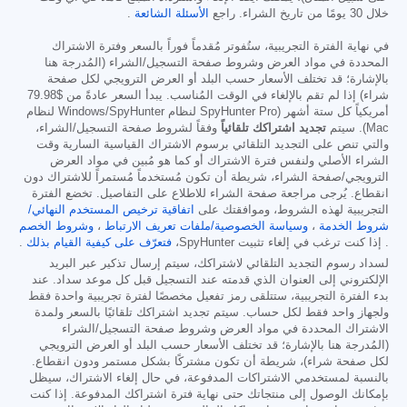
خلال 30 يومًا من تاريخ الشراء. راجع
الأسئلة الشائعة
.
في نهاية الفترة التجريبية، ستُفوتر مُقدماً فوراً بالسعر وفترة الاشتراك
المحددة في مواد العرض وشروط صفحة التسجيل/الشراء (المُدرجة هنا
بالإشارة؛ قد تختلف الأسعار حسب البلد أو العرض الترويجي لكل صفحة
شراء) إذا لم تقم بالإلغاء في الوقت المُناسب. يبدأ السعر عادةً من
$79.98
أمريكياً كل ستة أشهر (SpyHunter Pro لنظام Windows/SpyHunter لنظام
Mac). سيتم
تجديد اشتراكك تلقائياً
وفقاً لشروط صفحة التسجيل/الشراء،
والتي تنص على التجديد التلقائي برسوم الاشتراك القياسية السارية وقت
الشراء الأصلي ولنفس فترة الاشتراك أو كما هو مُبين في مواد العرض
الترويجي/صفحة الشراء، شريطة أن تكون مُستخدماً مُستمراً للاشتراك دون
انقطاع. يُرجى مراجعة صفحة الشراء للاطلاع على التفاصيل. تخضع الفترة
التجريبية لهذه الشروط، وموافقتك على
اتفاقية ترخيص المستخدم النهائي/
شروط الخدمة
،
وسياسة الخصوصية/ملفات تعريف الارتباط
،
وشروط الخصم
. إذا كنت ترغب في إلغاء تثبيت SpyHunter،
فتعرّف على كيفية القيام بذلك
.
لسداد رسوم التجديد التلقائي لاشتراكك، سيتم إرسال تذكير عبر البريد
الإلكتروني إلى العنوان الذي قدمته عند التسجيل قبل كل موعد سداد. عند
بدء الفترة التجريبية، ستتلقى رمز تفعيل مخصصًا لفترة تجريبية واحدة فقط
ولجهاز واحد فقط لكل حساب. سيتم تجديد اشتراكك تلقائيًا بالسعر ولمدة
الاشتراك المحددة في مواد العرض وشروط صفحة التسجيل/الشراء
(المُدرجة هنا بالإشارة؛ قد تختلف الأسعار حسب البلد أو العرض الترويجي
لكل صفحة شراء)، شريطة أن تكون مشتركًا بشكل مستمر ودون انقطاع.
بالنسبة لمستخدمي الاشتراكات المدفوعة، في حال إلغاء الاشتراك، سيظل
بإمكانك الوصول إلى منتجاتك حتى نهاية فترة اشتراكك المدفوعة. إذا كنت