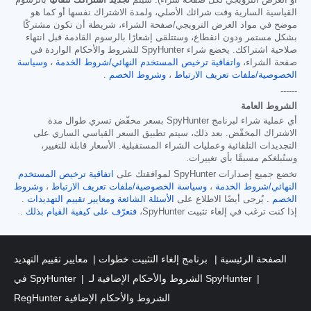
أو العرض الترويجي لكل صفحة شراء). سيتم
تجديد اشتراكك تلقائيًا
بالرسوم
القياسية السارية وقت شرائك الأصلي، ولمدة الاشتراك نفسها أو كما هو
موضح في مواد العرض الترويجي/صفحة الشراء، شريطة أن تكون مشتركًا
بشكل مستمر ودون انقطاع، وستتلقى إشعارًا بالرسوم القادمة قبل انتهاء
صلاحية اشتراكك. يخضع شراء SpyHunter للشروط والأحكام الواردة في
صفحة الشراء،
واتفاقية ترخيص المستخدم النهائي/شروط الخدمة
،
وسياسة
الخصوصية/ملفات تعريف الارتباط
،
وشروط الخصم
.
------
الشروط العامة
أي عملية شراء لبرنامج SpyHunter بسعر مخفّض تسري طوال مدة
الاشتراك المخفّض. بعد ذلك، سيتم تطبيق السعر القياسي الساري على
التجديدات التلقائية وعمليات الشراء المستقبلية. الأسعار قابلة للتغيير،
وسنُبلغكم مسبقًا بأي تغييرات.
تخضع جميع إصدارات SpyHunter لموافقتك على
اتفاقية ترخيص المستخدم
النهائي/شروط الخدمة
،
وسياسة الخصوصية/ملفات تعريف الارتباط
،
وشروط
الخصم
. يُرجى أيضًا الاطلاع على
الأسئلة الشائعة
ومعايير تقييم التهديدات
.
إذا كنت ترغب في إلغاء تثبيت SpyHunter،
فتعرّف على كيفية القيام بذلك
.
الصفحة الرئيسية
برنامج إلغاء التثبيت خطوات
معايير تقييم التهديد
الشروط والأحكام الإضافية لـ SpyHunter
في SpyHunter
RegHunter الشروط والأحكام الإضافية