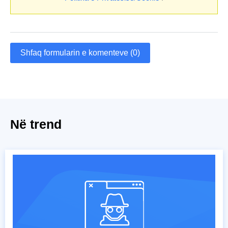
Shfaq formularin e komenteve (0)
Në trend