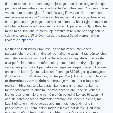
ditore të provës për të shmangur një pagesë që duhet paguar dhe që
përpunohet menjëherë pas skadimit të Periudhës suaj Provuese. Nëse
vendosni ta anuloni gjatë Periudhës suaj Provuese, do të humbisni
menjëherë aksesin në SpyHunter. Nëse, për ndonjë arsye, besoni se
është përpunuar një pagesë që nuk dëshironit ta bënit (gjë që mund të
ndodhë në bazë të administrimit të sistemit, për shembull), gjithashtu
mund ta anuloni dhe të merrni një rimbursim të plotë për pagesën në
çdo kohë brenda 30 ditëve nga data e pagesës së blerjes. Shihni
Pyetjet e Shpeshta
.
Në fund të Periudhës Provuese, do të faturoheni menjëherë
paraprakisht me çmimin dhe për periudhën e abonimit siç përcaktohet
në materialet e ofertës dhe kushtet e faqes së regjistrimit/blerjes (të
cilat përfshihen këtu me referencë; çmimi mund të ndryshojë sipas
vendit ose promocionit për detajet e faqes së blerjes) nëse nuk e keni
anuluar në kohë. Çmimi zakonisht fillon nga
$79.98
çdo gjysmëvjetor
(SpyHunter Pro Windows/SpyHunter për Mac). Abonimi juaj i blerë do
të
rinovohet automatikisht
në përputhje me kushtet e faqes së
regjistrimit/blerjes, të cilat parashikojnë rinovime automatike me
tarifën standarde të abonimit që zbatohet në atë kohë në kohën e
blerjes suaj origjinale dhe për të njëjtën periudhë kohore të abonimit
ose siç përcaktohet në materialet promovuese/faqen e blerjes, me
kusht që të jeni një përdorues abonimi i vazhdueshëm dhe i
pandërprerë. Ju lutemi shihni faqen e blerjes për detaje. Periudha
provuese i nënshtrohet këtyre Kushteve, marrëveshjes suaj me