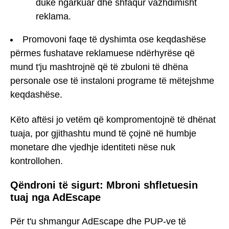
duke ngarkuar dhe shfaqur vazhdimisht
reklama.
Promovoni faqe të dyshimta ose keqdashëse
përmes fushatave reklamuese ndërhyrëse që
mund t'ju mashtrojnë që të zbuloni të dhëna
personale ose të instaloni programe të mëtejshme
keqdashëse.
Këto aftësi jo vetëm që kompromentojnë të dhënat
tuaja, por gjithashtu mund të çojnë në humbje
monetare dhe vjedhje identiteti nëse nuk
kontrollohen.
Qëndroni të sigurt: Mbroni shfletuesin
tuaj nga AdEscape
Për t'u shmangur AdEscape dhe PUP-ve të