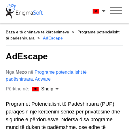
Skip
to
Shqip
content
Baza e të dhënave të kërcënimeve
Programe potencialisht
të padëshiruara
AdEscape
AdEscape
Nga
Mezo
në
Programe potencialisht të
padëshiruara
,
Adware
Përkthe në:
Shqip
Programet Potencialisht të Padëshiruara (PUP)
paraqesin një kërcënim serioz për privatësinë dhe
sigurinë e përdoruesve. Ndërsa disa programe
mund të duken të padëmshme, ose edhe të