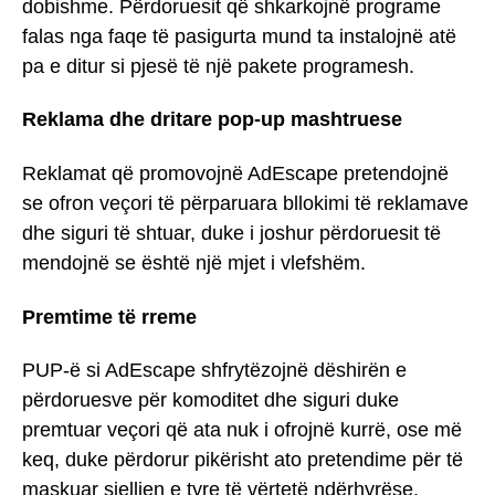
dobishme. Përdoruesit që shkarkojnë programe
falas nga faqe të pasigurta mund ta instalojnë atë
pa e ditur si pjesë të një pakete programesh.
Reklama dhe dritare pop-up mashtruese
Reklamat që promovojnë AdEscape pretendojnë
se ofron veçori të përparuara bllokimi të reklamave
dhe siguri të shtuar, duke i joshur përdoruesit të
mendojnë se është një mjet i vlefshëm.
Premtime të rreme
PUP-ë si AdEscape shfrytëzojnë dëshirën e
përdoruesve për komoditet dhe siguri duke
premtuar veçori që ata nuk i ofrojnë kurrë, ose më
keq, duke përdorur pikërisht ato pretendime për të
maskuar sjelljen e tyre të vërtetë ndërhyrëse.