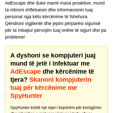
AdEscape dhe duke marrë masa proaktive, mund
ta mbroni shfletuesin dhe informacionin tuaj
personal nga këto kërcënime të fshehura.
Qëndroni vigjilentë dhe jepini përparësi sigurisë
për ta mbajtur përvojën tuaj online të sigurt dhe pa
probleme!
A dyshoni se kompjuteri juaj
mund të jetë i infektuar me
AdEscape
dhe kërcënime të
tjera?
Skanoni kompjuterin
tuaj për kërcënime me
SpyHunter
SpyHunter është një mjet i fuqishëm për korrigjimin