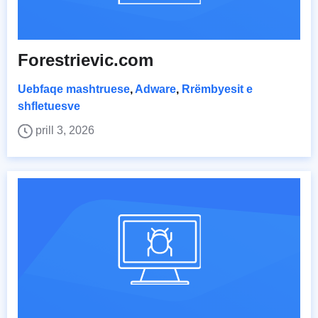
Forestrievic.com
Uebfaqe mashtruese
,
Adware
,
Rrëmbyesit e
shfletuesve
prill 3, 2026