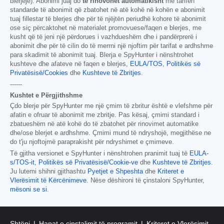
blerjeje). Abonimi juaj do
të rinovohet automatikisht
me tarifën
standarde të abonimit që zbatohet në atë kohë në kohën e abonimit
tuaj fillestar të blerjes dhe për të njëjtën periudhë kohore të abonimit
ose siç përcaktohet në materialet promovuese/faqen e blerjes, me
kusht që të jeni një përdorues i vazhdueshëm dhe i pandërprerë i
abonimit dhe për të cilin do të merrni një njoftim për tarifat e ardhshme
para skadimit të abonimit tuaj. Blerja e SpyHunter i nënshtrohet
kushteve dhe afateve në faqen e blerjes,
EULA/TOS
,
Politikës së
Privatësisë/Cookies
dhe
Kushteve të Zbritjes
.
------
Kushtet e Përgjithshme
Çdo blerje për SpyHunter me një çmim të zbritur është e vlefshme për
afatin e ofruar të abonimit me zbritje. Pas kësaj, çmimi standard i
zbatueshëm në atë kohë do të zbatohet për rinovimet automatike
dhe/ose blerjet e ardhshme. Çmimi mund të ndryshojë, megjithëse ne
do t'ju njoftojmë paraprakisht për ndryshimet e çmimeve.
Të gjitha versionet e SpyHunter i nënshtrohen pranimit tuaj të
EULA-
s/TOS-it
,
Politikës së Privatësisë/Cookie-ve
dhe
Kushteve të Zbritjes
.
Ju lutemi shihni gjithashtu
Pyetjet e Shpeshta
dhe
Kriteret e
Vlerësimit të Kërcënimeve
. Nëse dëshironi të çinstaloni SpyHunter,
mësoni se si
.
Shtëpi
Hapat e çinstalimit të programit
Kriteret e Vlerësimit