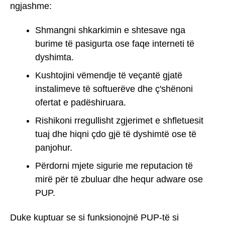
ngjashme:
Shmangni shkarkimin e shtesave nga
burime të pasigurta ose faqe interneti të
dyshimta.
Kushtojini vëmendje të veçantë gjatë
instalimeve të softuerëve dhe ç'shënoni
ofertat e padëshiruara.
Rishikoni rregullisht zgjerimet e shfletuesit
tuaj dhe hiqni çdo gjë të dyshimtë ose të
panjohur.
Përdorni mjete sigurie me reputacion të
mirë për të zbuluar dhe hequr adware ose
PUP.
Duke kuptuar se si funksionojnë PUP-të si