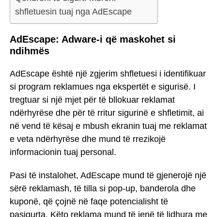
shfletuesin tuaj nga AdEscape
AdEscape: Adware-i që maskohet si
ndihmës
AdEscape është një zgjerim shfletuesi i identifikuar
si program reklamues nga ekspertët e sigurisë. I
tregtuar si një mjet për të bllokuar reklamat
ndërhyrëse dhe për të rritur sigurinë e shfletimit, ai
në vend të kësaj e mbush ekranin tuaj me reklamat
e veta ndërhyrëse dhe mund të rrezikojë
informacionin tuaj personal.
Pasi të instalohet, AdEscape mund të gjenerojë një
sërë reklamash, të tilla si pop-up, banderola dhe
kuponë, që çojnë në faqe potencialisht të
pasigurta. Këto reklama mund të jenë të lidhura me