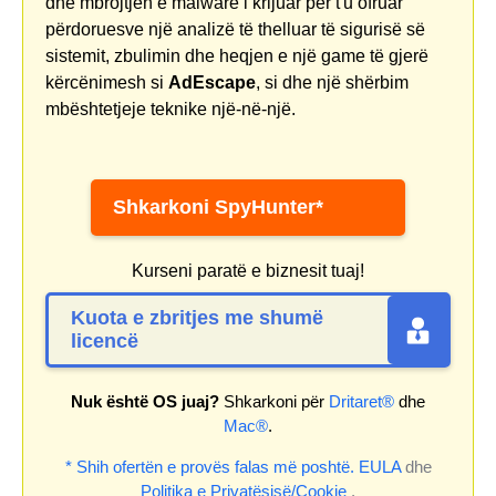
dhe mbrojtjen e malware i krijuar për t'u ofruar
përdoruesve një analizë të thelluar të sigurisë së
sistemit, zbulimin dhe heqjen e një game të gjerë
kërcënimesh si
AdEscape
, si dhe një shërbim
mbështetjeje teknike një-në-një.
Shkarkoni SpyHunter*
Kurseni paratë e biznesit tuaj!
Kuota e zbritjes me shumë
licencë
Nuk është OS juaj?
Shkarkoni për
Dritaret®
dhe
Mac®
.
* Shih ofertën e provës falas më poshtë.
EULA
dhe
Politika e Privatësisë/Cookie
.