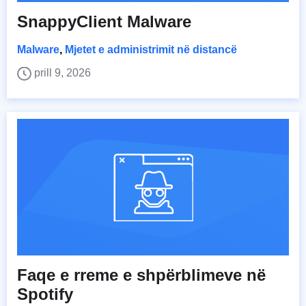
SnappyClient Malware
Malware
,
Mjetet e administrimit në distancë
prill 9, 2026
Faqe e rreme e shpërblimeve në
Spotify