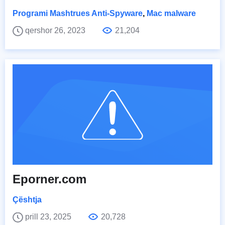
Programi Mashtrues Anti-Spyware
,
Mac malware
qershor 26, 2023
21,204
Eporner.com
Çështja
prill 23, 2025
20,728