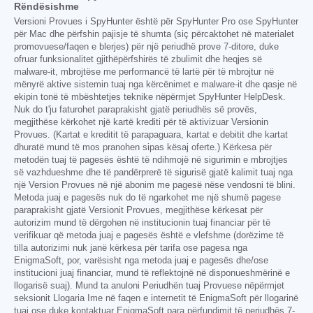
Rëndësishme
Versioni Provues i SpyHunter është për SpyHunter Pro ose SpyHunter
për Mac dhe përfshin pajisje të shumta (siç përcaktohet në materialet
promovuese/faqen e blerjes) për një periudhë prove 7-ditore, duke
ofruar funksionalitet gjithëpërfshirës të zbulimit dhe heqjes së
malware-it, mbrojtëse me performancë të lartë për të mbrojtur në
mënyrë aktive sistemin tuaj nga kërcënimet e malware-it dhe qasje në
ekipin tonë të mbështetjes teknike nëpërmjet SpyHunter HelpDesk.
Nuk do t'ju faturohet paraprakisht gjatë periudhës së provës,
megjithëse kërkohet një kartë krediti për të aktivizuar Versionin
Provues. (Kartat e kreditit të parapaguara, kartat e debitit dhe kartat
dhuratë mund të mos pranohen sipas kësaj oferte.) Kërkesa për
metodën tuaj të pagesës është të ndihmojë në sigurimin e mbrojtjes
së vazhdueshme dhe të pandërprerë të sigurisë gjatë kalimit tuaj nga
një Version Provues në një abonim me pagesë nëse vendosni të blini.
Metoda juaj e pagesës nuk do të ngarkohet me një shumë pagese
paraprakisht gjatë Versionit Provues, megjithëse kërkesat për
autorizim mund të dërgohen në institucionin tuaj financiar për të
verifikuar që metoda juaj e pagesës është e vlefshme (dorëzime të
tilla autorizimi nuk janë kërkesa për tarifa ose pagesa nga
EnigmaSoft, por, varësisht nga metoda juaj e pagesës dhe/ose
institucioni juaj financiar, mund të reflektojnë në disponueshmërinë e
llogarisë suaj). Mund ta anuloni Periudhën tuaj Provuese nëpërmjet
seksionit Llogaria Ime në faqen e internetit të EnigmaSoft për llogarinë
tuaj ose duke kontaktuar EnigmaSoft para përfundimit të periudhës 7-