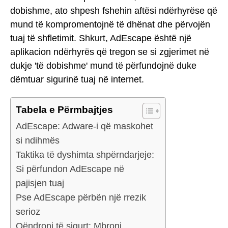
dobishme, ato shpesh fshehin aftësi ndërhyrëse që
mund të kompromentojnë të dhënat dhe përvojën
tuaj të shfletimit. Shkurt, AdEscape është një
aplikacion ndërhyrës që tregon se si zgjerimet në
dukje 'të dobishme' mund të përfundojnë duke
dëmtuar sigurinë tuaj në internet.
Tabela e Përmbajtjes
AdEscape: Adware-i që maskohet
si ndihmës
Taktika të dyshimta shpërndarjeje:
Si përfundon AdEscape në
pajisjen tuaj
Pse AdEscape përbën një rrezik
serioz
Qëndroni të sigurt: Mbroni