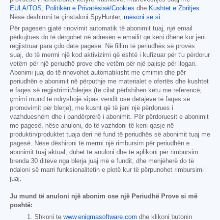
EULA/TOS
,
Politikën e Privatësisë/Cookies
dhe
Kushtet e Zbritjes
.
Nëse dëshironi të çinstaloni SpyHunter,
mësoni se si
.
Për pagesën gjatë rinovimit automatik të abonimit tuaj, një email
përkujtues do të dërgohet në adresën e emailit që keni dhënë kur jeni
regjistruar para çdo date pagese. Në fillim të periudhës së provës
suaj, do të merrni një kod aktivizimi që është i kufizuar për t'u përdorur
vetëm për një periudhë prove dhe vetëm për një pajisje për llogari.
Abonimi juaj do të rinovohet automatikisht me çmimin dhe për
periudhën e abonimit në përputhje me materialet e ofertës dhe kushtet
e faqes së regjistrimit/blerjes (të cilat përfshihen këtu me referencë;
çmimi mund të ndryshojë sipas vendit ose detajeve të faqes së
promovimit për blerje), me kusht që të jeni një përdorues i
vazhdueshëm dhe i pandërprerë i abonimit. Për përdoruesit e abonimit
me pagesë, nëse anuloni, do të vazhdoni të keni qasje në
produktin/produktet tuaja deri në fund të periudhës së abonimit tuaj me
pagesë. Nëse dëshironi të merrni një rimbursim për periudhën e
abonimit tuaj aktual, duhet të anuloni dhe të aplikoni për rimbursim
brenda 30 ditëve nga blerja juaj më e fundit, dhe menjëherë do të
ndaloni së marri funksionalitetin e plotë kur të përpunohet rimbursimi
juaj.
Ju mund të anuloni një abonim ose një Periudhë Prove si më
poshtë:
Shkoni te
www.enigmasoftware.com
dhe klikoni butonin