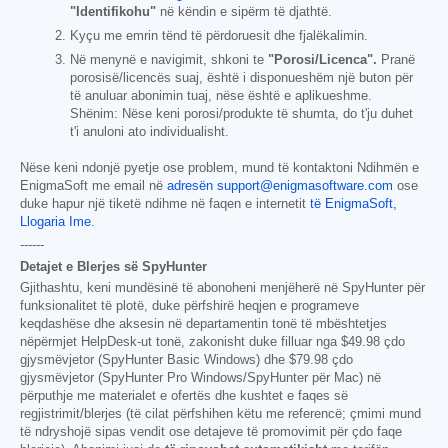
"Identifikohu"
në këndin e sipërm të djathtë.
Kyçu me emrin tënd të përdoruesit dhe fjalëkalimin.
Në menynë e navigimit, shkoni te
"Porosi/Licenca".
Pranë
porosisë/licencës suaj, është i disponueshëm një buton për
të anuluar abonimin tuaj, nëse është e aplikueshme.
Shënim: Nëse keni porosi/produkte të shumta, do t'ju duhet
t'i anuloni ato individualisht.
Nëse keni ndonjë pyetje ose problem, mund të kontaktoni Ndihmën e
EnigmaSoft me email në
adresën support@enigmasoftware.com
ose
duke hapur një tiketë ndihme në faqen e internetit
të EnigmaSoft,
Llogaria Ime
.
------
Detajet e Blerjes së SpyHunter
Gjithashtu, keni mundësinë të abonoheni menjëherë në SpyHunter për
funksionalitet të plotë, duke përfshirë heqjen e programeve
keqdashëse dhe aksesin në departamentin tonë të mbështetjes
nëpërmjet HelpDesk-ut tonë, zakonisht duke filluar nga
$49.98
çdo
gjysmëvjetor (SpyHunter Basic Windows) dhe
$79.98
çdo
gjysmëvjetor (SpyHunter Pro Windows/SpyHunter për Mac) në
përputhje me materialet e ofertës dhe kushtet e faqes së
regjistrimit/blerjes (të cilat përfshihen këtu me referencë; çmimi mund
të ndryshojë sipas vendit ose detajeve të promovimit për çdo faqe