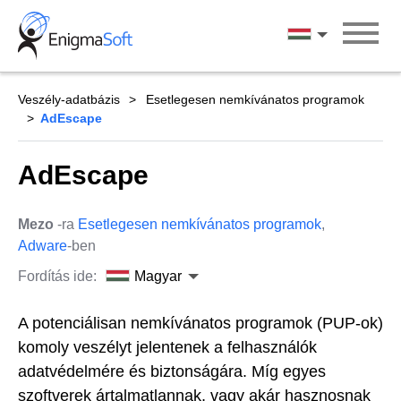
Skip
to
Magyar
content
Veszély-adatbázis
Esetlegesen nemkívánatos programok
AdEscape
AdEscape
Mezo
-ra
Esetlegesen nemkívánatos programok
,
Adware
-ben
Fordítás ide:
Magyar
A potenciálisan nemkívánatos programok (PUP-ok)
komoly veszélyt jelentenek a felhasználók
adatvédelmére és biztonságára. Míg egyes
szoftverek ártalmatlannak, vagy akár hasznosnak