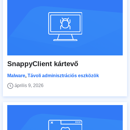
SnappyClient kártevő
Malware
,
Távoli adminisztrációs eszközök
április 9, 2026