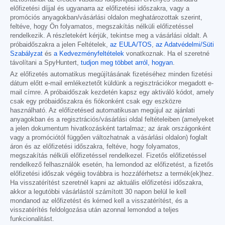
előfizetési díjjal és ugyanarra az előfizetési időszakra, vagy a
promóciós anyagokban/vásárlási oldalon meghatározottak szerint,
feltéve, hogy Ön folyamatos, megszakítás nélküli előfizetéssel
rendelkezik. A részletekért kérjük, tekintse meg a vásárlási oldalt. A
próbaidőszakra a jelen Feltételek,
az EULA/TOS
,
az Adatvédelmi/Süti
Szabályzat
és
a Kedvezményfeltételek
vonatkoznak. Ha el szeretné
távolítani a SpyHuntert,
tudjon meg többet arról, hogyan
.
Az előfizetés automatikus megújításának fizetéséhez minden fizetési
dátum előtt e-mail emlékeztetőt küldünk a regisztrációkor megadott e-
mail címre. A próbaidőszak kezdetén kapsz egy aktiváló kódot, amely
csak egy próbaidőszakra és fiókonként csak egy eszközre
használható. Az előfizetésed automatikusan megújul az ajánlati
anyagokban és a regisztrációs/vásárlási oldal feltételeiben (amelyeket
a jelen dokumentum hivatkozásként tartalmaz; az árak országonként
vagy a promóciótól függően változhatnak a vásárlási oldalon) foglalt
áron és az előfizetési időszakra, feltéve, hogy folyamatos,
megszakítás nélküli előfizetéssel rendelkezel. Fizetős előfizetéssel
rendelkező felhasználók esetén, ha lemondod az előfizetést, a fizetős
előfizetési időszak végéig továbbra is hozzáférhetsz a termék(ek)hez.
Ha visszatérítést szeretnél kapni az aktuális előfizetési időszakra,
akkor a legutóbbi vásárlástól számított 30 napon belül le kell
mondanod az előfizetést és kérned kell a visszatérítést, és a
visszatérítés feldolgozása után azonnal lemondod a teljes
funkcionalitást.