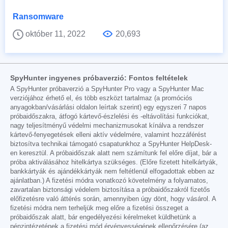
Ransomware
október 11, 2022
20,693
SpyHunter ingyenes próbaverzió: Fontos feltételek
A SpyHunter próbaverzió a SpyHunter Pro vagy a SpyHunter Mac
verziójához érhető el, és több eszközt tartalmaz (a promóciós
anyagokban/vásárlási oldalon leírtak szerint) egy egyszeri 7 napos
próbaidőszakra, átfogó kártevő-észlelési és -eltávolítási funkciókat,
nagy teljesítményű védelmi mechanizmusokat kínálva a rendszer
kártevő-fenyegetések elleni aktív védelmére, valamint hozzáférést
biztosítva technikai támogató csapatunkhoz a SpyHunter HelpDesk-
en keresztül. A próbaidőszak alatt nem számítunk fel előre díjat, bár a
próba aktiválásához hitelkártya szükséges. (Előre fizetett hitelkártyák,
bankkártyák és ajándékkártyák nem feltétlenül elfogadottak ebben az
ajánlatban.) A fizetési módra vonatkozó követelmény a folyamatos,
zavartalan biztonsági védelem biztosítása a próbaidőszakról fizetős
előfizetésre való áttérés során, amennyiben úgy dönt, hogy vásárol. A
fizetési módra nem terheljük meg előre a fizetési összeget a
próbaidőszak alatt, bár engedélyezési kérelmeket küldhetünk a
pénzintézetének a fizetési mód érvényességének ellenőrzésére (az