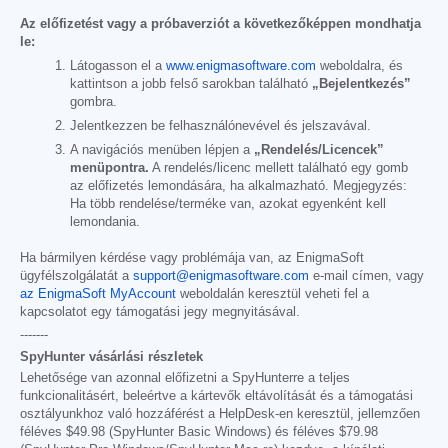
Az előfizetést vagy a próbaverziót a következőképpen mondhatja
le:
Látogasson el a
www.enigmasoftware.com
weboldalra, és
kattintson a jobb felső sarokban található
„Bejelentkezés”
gombra.
Jelentkezzen be felhasználónevével és jelszavával.
A navigációs menüben lépjen a
„Rendelés/Licencek”
menüpontra.
A rendelés/licenc mellett található egy gomb
az előfizetés lemondására, ha alkalmazható. Megjegyzés:
Ha több rendelése/terméke van, azokat egyenként kell
lemondania.
Ha bármilyen kérdése vagy problémája van, az EnigmaSoft
ügyfélszolgálatát a
support@enigmasoftware.com
e-mail címen, vagy
az EnigmaSoft MyAccount
weboldalán keresztül veheti fel a
kapcsolatot egy támogatási jegy megnyitásával.
-------
SpyHunter vásárlási részletek
Lehetősége van azonnal előfizetni a SpyHunterre a teljes
funkcionalitásért, beleértve a kártevők eltávolítását és a támogatási
osztályunkhoz való hozzáférést a HelpDesk-en keresztül, jellemzően
féléves
$49.98
(SpyHunter Basic Windows) és féléves
$79.98