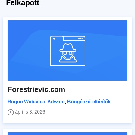
Felkapott
Forestrievic.com
Rogue Websites
,
Adware
,
Böngésző-eltérítők
április 3, 2026