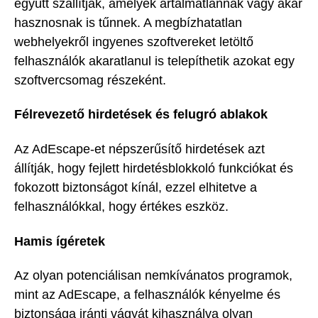
együtt szállítják, amelyek ártalmatlannak vagy akár
hasznosnak is tűnnek. A megbízhatatlan
webhelyekről ingyenes szoftvereket letöltő
felhasználók akaratlanul is telepíthetik azokat egy
szoftvercsomag részeként.
Félrevezető hirdetések és felugró ablakok
Az AdEscape-et népszerűsítő hirdetések azt
állítják, hogy fejlett hirdetésblokkoló funkciókat és
fokozott biztonságot kínál, ezzel elhitetve a
felhasználókkal, hogy értékes eszköz.
Hamis ígéretek
Az olyan potenciálisan nemkívánatos programok,
mint az AdEscape, a felhasználók kényelme és
biztonsága iránti vágyát kihasználva olyan