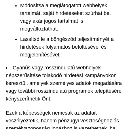
Módosítsa a meglátogatott webhelyek
tartalmát, saját hirdetéseket szúrhat be,
vagy akár jogos tartalmat is
megváltoztathat.
Lassítsd le a böngésződ teljesítményét a
hirdetések folyamatos betöltésével és
megjelenítésével.
Gyanús vagy rosszindulatú webhelyek
népszerűsítése tolakodó hirdetési kampányokon
keresztül, amelyek személyes adatok megadására
vagy további rosszindulatú programok telepítésére
kényszeríthetik Önt.
Ezek a képességek nemcsak az adatait
veszélyeztetik, hanem pénzügyi veszteséghez és
személyazonosság-lopáshoz is vezethetnek, ha