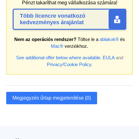
Pénzt takaríthat meg vállalkozása számára!
Több licencre vonatkozó
kedvezményes árajánlat
Nem az operációs rendszer?
Töltse le a
ablakok®
és
Mac®
verziókhoz.
See additional offer below where available.
EULA
and
Privacy/Cookie Policy
.
Megjegyzés űrlap megjelenítése (0)