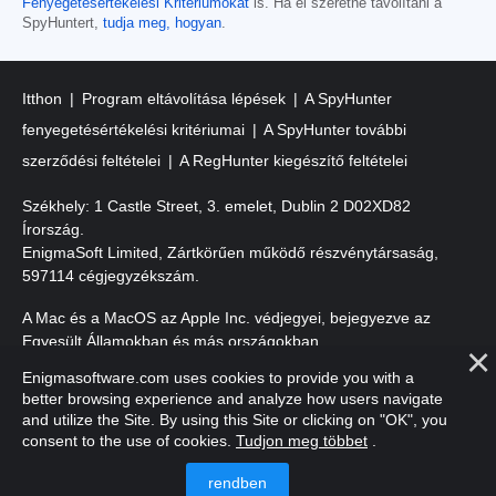
Fenyegetésértékelési Kritériumokat
is. Ha el szeretné távolítani a
SpyHuntert,
tudja meg, hogyan
.
Itthon
Program eltávolítása lépések
A SpyHunter
fenyegetésértékelési kritériumai
A SpyHunter további
szerződési feltételei
A RegHunter kiegészítő feltételei
Székhely: 1 Castle Street, 3. emelet, Dublin 2 D02XD82
Írország.
EnigmaSoft Limited, Zártkörűen működő részvénytársaság,
597114 cégjegyzékszám.
A Mac és a MacOS az Apple Inc. védjegyei, bejegyezve az
Egyesült Államokban és más országokban.
Enigmasoftware.com uses cookies to provide you with a
Szerzői jog 2016-
2026
. EnigmaSoft Ltd. Minden jog fenntartva.
better browsing experience and analyze how users navigate
and utilize the Site. By using this Site or clicking on "OK", you
consent to the use of cookies.
Tudjon meg többet
.