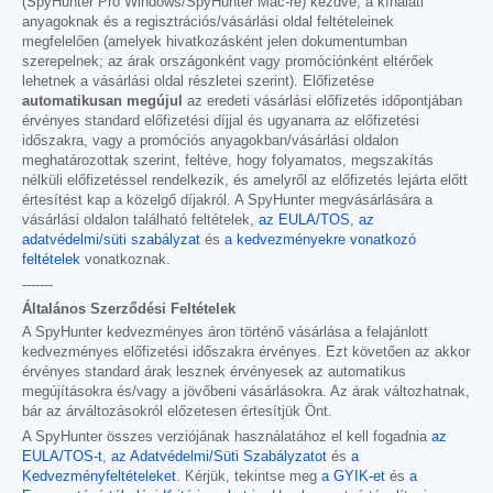
(SpyHunter Pro Windows/SpyHunter Mac-re) kezdve, a kínálati
anyagoknak és a regisztrációs/vásárlási oldal feltételeinek
megfelelően (amelyek hivatkozásként jelen dokumentumban
szerepelnek; az árak országonként vagy promóciónként eltérőek
lehetnek a vásárlási oldal részletei szerint). Előfizetése
automatikusan megújul
az eredeti vásárlási előfizetés időpontjában
érvényes standard előfizetési díjjal és ugyanarra az előfizetési
időszakra, vagy a promóciós anyagokban/vásárlási oldalon
meghatározottak szerint, feltéve, hogy folyamatos, megszakítás
nélküli előfizetéssel rendelkezik, és amelyről az előfizetés lejárta előtt
értesítést kap a közelgő díjakról. A SpyHunter megvásárlására a
vásárlási oldalon található feltételek,
az EULA/TOS
,
az
adatvédelmi/süti szabályzat
és
a kedvezményekre vonatkozó
feltételek
vonatkoznak.
-------
Általános Szerződési Feltételek
A SpyHunter kedvezményes áron történő vásárlása a felajánlott
kedvezményes előfizetési időszakra érvényes. Ezt követően az akkor
érvényes standard árak lesznek érvényesek az automatikus
megújításokra és/vagy a jövőbeni vásárlásokra. Az árak változhatnak,
bár az árváltozásokról előzetesen értesítjük Önt.
A SpyHunter összes verziójának használatához el kell fogadnia
az
EULA/TOS-t
,
az Adatvédelmi/Süti Szabályzatot
és
a
Kedvezményfeltételeket
. Kérjük, tekintse meg
a GYIK-et
és
a