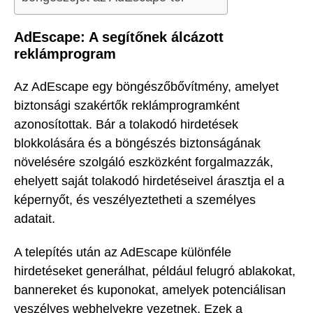
AdEscape: A segítőnek álcázott
reklámprogram
Az AdEscape egy böngészőbővítmény, amelyet
biztonsági szakértők reklámprogramként
azonosítottak. Bár a tolakodó hirdetések
blokkolására és a böngészés biztonságának
növelésére szolgáló eszközként forgalmazzák,
ehelyett saját tolakodó hirdetéseivel árasztja el a
képernyőt, és veszélyeztetheti a személyes
adatait.
A telepítés után az AdEscape különféle
hirdetéseket generálhat, például felugró ablakokat,
bannereket és kuponokat, amelyek potenciálisan
veszélyes webhelyekre vezetnek. Ezek a