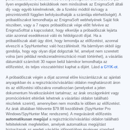
ilyen engedélyezési beküldések nem minősülnek az EnigmaSoft általi
díj- vagy egyéb kérelmeknek, de a fizetési módtól és/vagy a
pénzintézettől függően befolyásolhatják a számlája elérhetőségét). A
próbaidőszakot lemondhatja az EnigmaSoft webhelyének Saját fiók
részében, vagy a 7 napos próbaidőszak vége előtt felvéve az
EnigmaSofttal a kapcsolatot, hogy elkerülje a próbaidőszak lejárta
után azonnal esedékessé váló és feldolgozott díjat. Ha a
próbaidőszak alatt úgy dönt, hogy lemondja az előfizetést, azonnal
elveszíti a SpyHunterhez való hozzáférését. Ha bármilyen okból úgy
gondolja, hogy egy olyan díjat dolgoztak fel, amelyet nem szeretett
volna (ami például rendszeradminisztráció miatt történhet), a vásárlás
dátumától számított 30 napon belül bármikor lemondhatja az
előfizetést, és teljes visszatérítést kaphat a díjért. Lásd
a GYIK-ot
.
A próbaidőszak végén a díjat azonnal előre kiszámlázzuk az ajánlati
anyagokban és a regisztrációs/vásárlási oldalon meghatározott áron
és az előfizetési időszakra vonatkozóan (amelyeket a jelen
dokumentum hivatkozásként tartalmaz; az árak országonként vagy
promóciónként eltérőek lehetnek a vásárlási oldalon található
részletek szerint), amennyiben nem mondta le időben az előfizetést.
Az árak általában félévente
$79.98
kezdődnek (SpyHunter Pro
Windows/SpyHunter Mac rendszerre). A megvásárolt előfizetés
automatikusan megújul
a regisztrációs/vásárlási oldalon található
feltételeknek megfelelően, amelyek automatikus megújítást
biztosítanak az eredeti vásárlás időpontjában érvényes standard