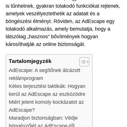
is tűnhetnek, gyakran tolakodó funkciókat rejtenek,
amelyek veszélyeztethetik az adatait és a
böngészési élményt. Röviden, az AdEscape egy
tolakodó alkalmazás, amely bemutatja, hogy a
látszólag „hasznos” bővítmények hogyan
károsíthatják az online biztonságát.
Tartalomjegyzék
AdEscape: A segítőnek álcázott
reklámprogram
Kétes terjesztési taktikák: Hogyan
kerül az AdEscape az eszközödre
Miért jelent komoly kockázatot az
AdEscape?
Maradjon biztonságban: Védje
böngészőjét az AdEscape-től