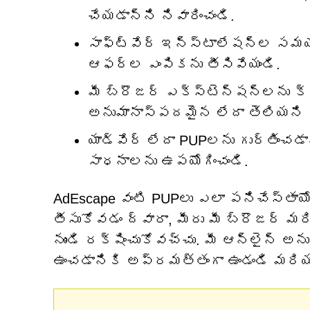
చేయడాన్ని నివారించండి.
సాఫ్ట్‌వేర్ ఇన్‌స్టాలేషన్‌ల సమ
ఆఫర్‌ల ఎంపికను తీసివేయండి.
మీ బ్రౌజర్ ఎక్స్‌టెన్షన్‌లను క
అనుమానాస్పదమైన లేదా తెలియని వా
యాడ్‌వేర్ లేదా PUPలను గుర్తించ
సాధనాలను ఉపయోగించండి.
AdEscape వంటి PUPలు ఎలా పనిచేస్తాయ
తీసుకోవడం ద్వారా, మీరు మీ బ్రౌజర్ మ
నుండి రక్షించుకోవచ్చు. మీ ఆన్‌లైన్ అ
ఉంచడానికి అప్రమత్తంగా ఉండండి మరి