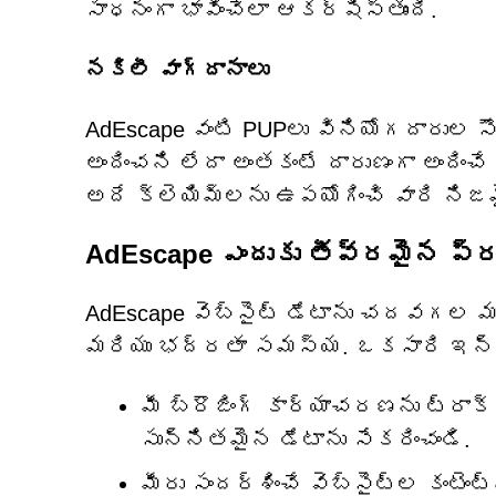
సాధనంగా భావించేలా ఆకర్షిస్తుంది.
నకిలీ వాగ్దానాలు
AdEscape వంటి PUPలు వినియోగదారుల 
అందించని లేదా అంతకంటే దారుణంగా అందించ
అదే క్లెయిమ్‌లను ఉపయోగించి వారి న
AdEscape ఎందుకు తీవ్రమైన ప్రమ
AdEscape వెబ్‌సైట్ డేటాను చదవగల
మరియు భద్రతా సమస్య. ఒకసారి ఇన్‌స
మీ బ్రౌజింగ్ కార్యాచరణను ట్రాక
సున్నితమైన డేటాను సేకరించండి.
మీరు సందర్శించే వెబ్‌సైట్‌ల కంట