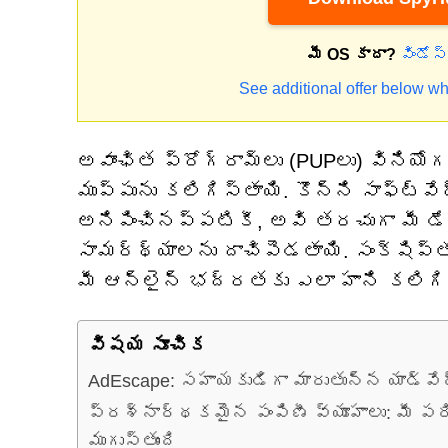
మీ OS కాదా?
విండోస
See additional offer below wh
అవాంఛిత ప్రోగ్రామ్‌లు (PUPలు) విన
ముప్పును కలిగిస్తాయి. కొన్ని సాఫ్ట్‌
అనిపించినప్పటికీ, అవి తరచుగా మీ డేట
సామర్థ్యాలను దాచిపెడతాయి. సంక్షిప్
మీ ఆన్‌లైన్ భద్రతకు ఎలా హాని కలిగి
విషయ సూచిక
AdEscape: సహాయకుడిగా మారుతున్న యాడ్‌వే
ప్రశ్నార్థకమైన పంపిణీ వ్యూహాలు: మీ ప
ముగుస్తుంది