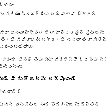
ర్చడం.
 మరియు ప్రదర్శించడం ద్వారా మీ బ్రౌజర్
రా అనుమానాస్పద లేదా హానికరమైన సైట్‌లను
తిగత వివరాలను బహిర్గతం చేసేలా లేదా మరిన
మోసగించబడతారు.
 కాకుండా, తనిఖీ చేయకుండా వదిలేస్తే ద్రవ్య న
ితీయవచ్చు.
ండి మీ బ్రౌజర్‌ను రక్షించండి
ించడానికి:
 వెబ్‌సైట్‌ల నుండి పొడిగింపులను డౌన్‌లోడ్