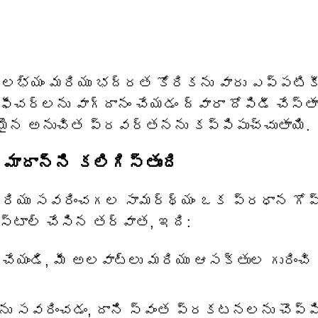
సౌలభ్యం మరియు భద్రత కోరికను వారు ఎప్పటిక
ే ఫీచర్లను వాగ్దానం చేయడం ద్వారా దోపిడీ చేస్తా
ిజమైన అనుచిత ప్రవర్తనను కప్పిపుచ్చుతాయి.
ాదాన్ని కలిగిస్తుంది
 మరియు సవరించగల సామర్థ్యం ఒక ప్రధాన గో
్టాల్ చేసిన తర్వాత, ఇది:
్ చేయండి, మీ అలవాట్లు మరియు ఆసక్తుల గురించి
ెంట్‌ను సవరించడం, దాని స్వంత ప్రకటనలను చొప్ప