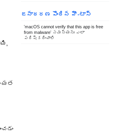
జనాదరణ పొందిన హౌ-టాస్
'macOS cannot verify that this app is free
from malware' సమస్యను ఎలా
ీ
పరిష్కరించాలి
యి,
ప్యత
ించడం