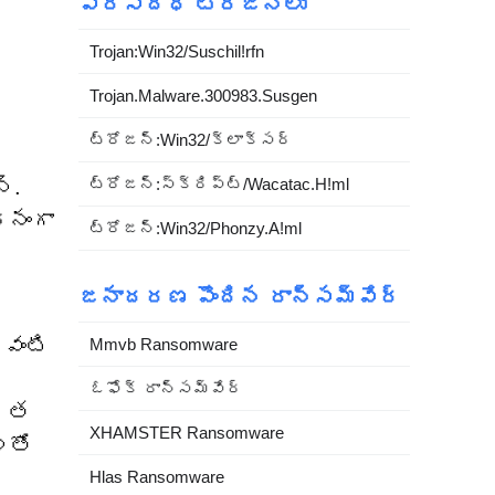
ప్రసిద్ధ ట్రోజన్లు
Trojan:Win32/Suschil!rfn
Trojan.Malware.300983.Susgen
ట్రోజన్:Win32/క్లాక్సర్
్.
ట్రోజన్:స్క్రిప్ట్/Wacatac.H!ml
ధనంగా
ట్రోజన్:Win32/Phonzy.A!ml
జనాదరణ పొందిన రాన్సమ్‌వేర్
 వంటి
Mmvb Ransomware
ఓఫోక్ రాన్సమ్‌వేర్
ిగత
XHAMSTER Ransomware
లతో
Hlas Ransomware