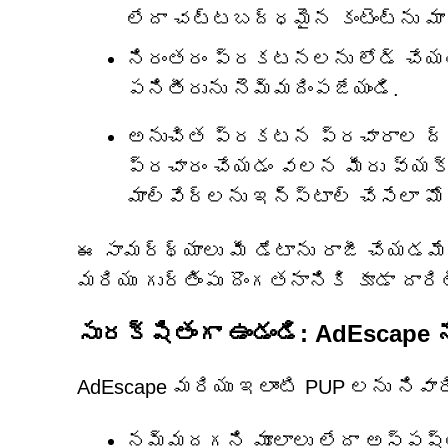
లేదా చట్టబద్ధమైన కంటెంట్‌ను మా
నిరంతరం ప్రకటనలను లోడ్ చేయడం
పనితీరును నెమ్మదింపజేయండి.
అనుచిత ప్రకటన ప్రచారాల ద్వా
ప్రచారం చేయడం వలన మీరు వ్యక్
మాల్వేర్‌లను ఇన్‌స్టాల్ చేసేలా 
ఈ సామర్థ్యాలు మీ డేటాను రాజీ చేయడమే
మరియు గుర్తింపు దొంగతనానికి కూడా దార
సురక్షితంగా ఉండండి: AdEscape ను
AdEscape మరియు ఇలాంటి PUP లను నివార
నమ్మదగని మూలాలు లేదా అస్పష్టమైన