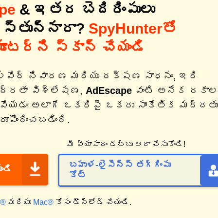
pe
& ఇతర బెదిరింపులు
ిస్తున్నారా?
SpyHunterతో
యూటర్‌ని స్కాన్ చేయండి
ల్వేర్ నివారణ మరియు రక్షణ సాధనం, ఇది
భద్రతా విశ్లేషణ,
AdEscape
వంటి అనేక రకా
ీసివేయడం అలాగే ఒకరిపై ఒకరు సాంకేతిక మద్దతు
పొందించబడింది.
మీ వ్యాపారం డబ్బు ఆదా చేసుకోండి!
బహుళ-లైసెన్స్ తగ్గింపు
ండి
కోట్
్®
మరియు
Mac®
కోసం డౌన్‌లోడ్ చేయండి.