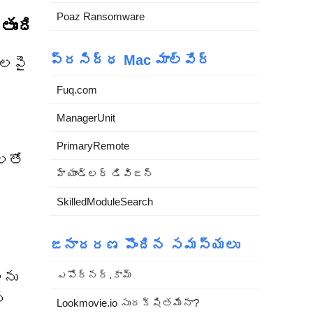
Poaz Ransomware
ుంది
ప్రసిద్ధ Mac మాల్వేర్
ులపై
Fuq.com
ManagerUnit
PrimaryRemote
లతో
హ్యాండ్లర్ డివిజన్
SkilledModuleSearch
జనాదరణ పొందిన సమస్యలు
ఎపోర్నర్.కామ్
లను
న
Lookmovie.io సురక్షితమేనా?