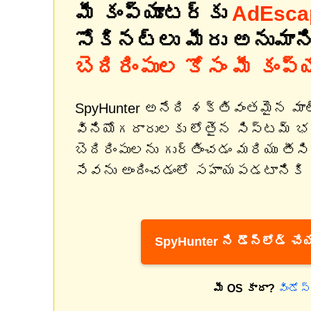
మీ కంప్యూటర్‌కు
AdEsca
సోకినట్లు మీరు అనుమాన
బెదిరింపుల కోసం మీ కంప్
SpyHunter అనేది శక్తివంతమైన మా
వినియోగదారులకు లోతైన సిస్టమ్ 
బెదిరింపులను గుర్తించడం మరియు త
సేవను అందించడంలో సహాయపడటానికి రూ
SpyHunter ని డౌన్‌లోడ్ చేయ
మీ OS కాదా?
విండోస