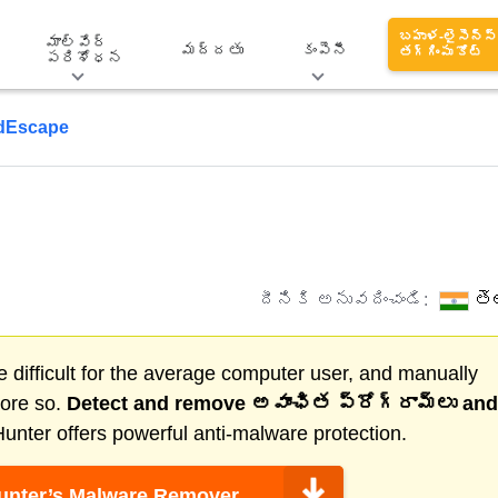
బహుళ-లైసెన్స్
మాల్వేర్
మద్దతు
కంపెనీ
తగ్గింపు కోట్
పరిశోధన
dEscape
దీనికి అనువదించండి:
తె
 difficult for the average computer user, and manually
more so.
Detect and remove
అవాంఛిత ప్రోగ్రామ్‌లు
and
nter offers powerful anti-malware protection.
nter’s Malware Remover