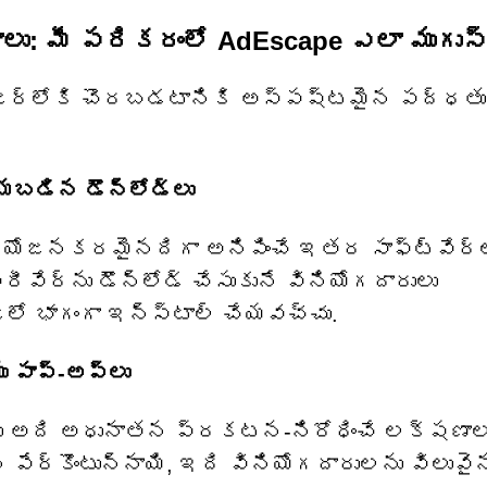
ు: మీ పరికరంలో AdEscape ఎలా ముగుస్త
రౌజర్‌లోకి చొరబడటానికి అస్పష్టమైన పద్ధత
యబడిన డౌన్‌లోడ్‌లు
రయోజనకరమైనదిగా అనిపించే ఇతర సాఫ్ట్‌వేర్‌
రీవేర్‌ను డౌన్‌లోడ్ చేసుకునే వినియోగదారులు
జీలో భాగంగా ఇన్‌స్టాల్ చేయవచ్చు.
పాప్-అప్‌లు
లు అది అధునాతన ప్రకటన-నిరోధించే లక్షణా
ేర్కొంటున్నాయి, ఇది వినియోగదారులను విలువై