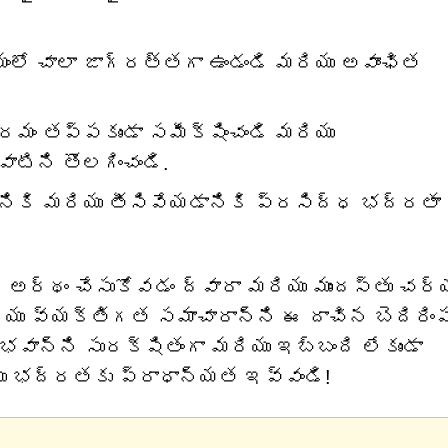
యంలో చాలా జాగ్రత్తగా ఉండండి మరియు అవాంఛిత
్రమం తప్పకుండా సమీక్షించండి మరియు
టిని తొలగించండి.
డానికి మరియు తీసివేయడానికి ప్రసిద్ధ భద్రతా
ో అర్థం చేసుకోవడం ద్వారా మరియు ముందస్తు చర్
రియు వ్యక్తిగత సమాచారాన్ని ఈ దాచిన బెదిరిం
నుభవాన్ని సురక్షితంగా మరియు ఇబ్బంది లేకుండా
యు భద్రతకు ప్రాధాన్యత ఇవ్వండి!