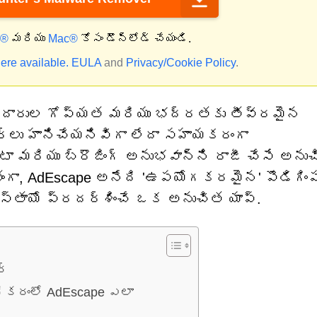
్®
మరియు
Mac®
కోసం డౌన్‌లోడ్ చేయండి.
ere available.
EULA
and
Privacy/Cookie Policy
.
ియోగదారుల గోప్యత మరియు భద్రతకు తీవ్రమైన
వేర్‌లు హానిచేయనివిగా లేదా సహాయకరంగా
ా మరియు బ్రౌజింగ్ అనుభవాన్ని రాజీ చేసే అను
తంగా, AdEscape అనేది 'ఉపయోగకరమైన' పొడిగింప
స్తాయో ప్రదర్శించే ఒక అనుచిత యాప్.
ర్
రికరంలో AdEscape ఎలా