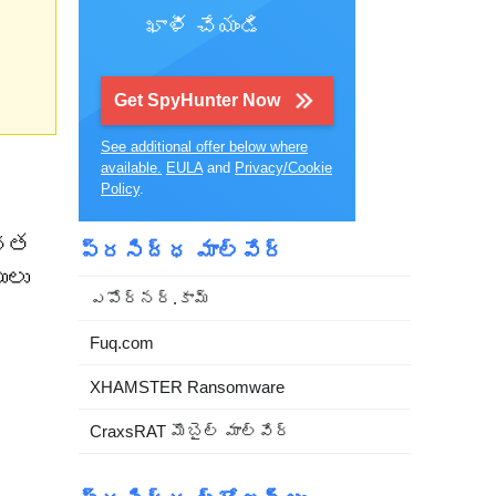
ఖాళీ చేయండి
Get SpyHunter Now
See additional offer below where
available.
EULA
and
Privacy/Cookie
Policy
.
చిత
ప్రసిద్ధ మాల్వేర్
ులు
ఎపోర్నర్.కామ్
Fuq.com
XHAMSTER Ransomware
CraxsRAT మొబైల్ మాల్వేర్