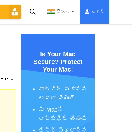
శోధన
తెలుగు
లాగిన్
Is Your Mac
Secure? Protect
Your Mac!
లుగు
మాల్వేర్ స్కాన్‌ని
అమలు చేయండి
మీ Macని
ఆప్టిమైజ్ చేయండి
డిస్క్ స్థలాన్ని