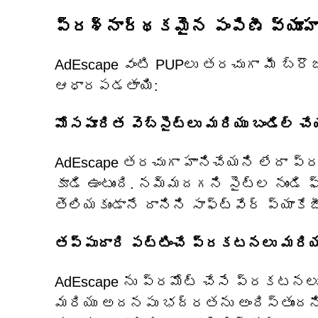
ప్రశ్నార్థకమైన పంపిణీ వ్యూహాల
AdEscape వంటి PUPలు తరచుగా మీ బ్
ఆధారపడతాయి:
మోసపూరిత వెబ్‌సైట్‌లు మరియు బండిల్ చే
AdEscape తరచుగా హానిచేయని లేదా ప్
కూడి ఉంటుంది. నమ్మదగని సైట్‌ల నుండి ఫ్
తెలియకుండానే దానిని సాఫ్ట్‌వేర్ ప్యాకే
తప్పుదారి పట్టించే ప్రకటనలు మరియు 
AdEscape ను ప్రమోట్ చేసే ప్రకటన
మరియు అదనపు భద్రతను అందిస్తుందని ప