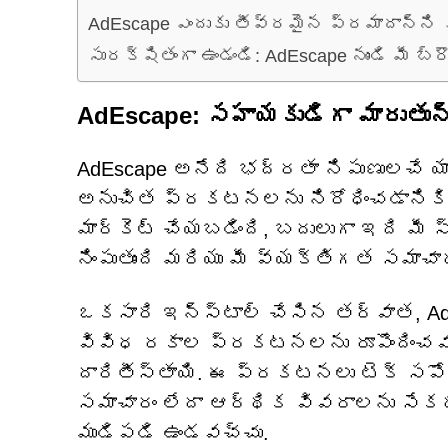
AdEscape ఎందుకు తీవ్రమైన ప్రమాదాన్ని క
సురక్షితంగా ఉండండి: AdEscape నుండి మీ బ్ర
AdEscape: సహాయకుడిగా మారుతున్
AdEscape అనేది భద్రతా నిపుణులచే యాడ
అనుచిత ప్రకటనలను నిరోధించడానికి 
మార్కెట్ చేయబడింది, బదులుగా ఇది మీ
నింపుతుంది మరియు మీ వ్యక్తిగత సమాచ
ఒకసారి ఇన్‌స్టాల్ చేసిన తర్వాత, AdEs
వివిధ రకాల ప్రకటనలను రూపొందించవచ
దారితీస్తాయి. ఈ ప్రకటనలు టెక్ సపోర
సమాచారం లేదా ఆర్థిక వివరాలను సేక
ముడిపడి ఉండవచ్చు.