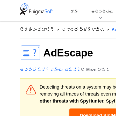
Skip
to
హోమ్
ఉత్పత్తులు
content
బెదిరింపు డేటాబేస్
అవాంఛిత ప్రోగ్రామ్‌లు
A
AdEscape
అవాంఛిత ప్రోగ్రామ్‌లు
,
యాడ్వేర్
లో
Mezo
నాటికి
Detecting threats on a system may be
removing all traces of threats even 
other threats with SpyHunter.
SpyHu
Download SpyHu