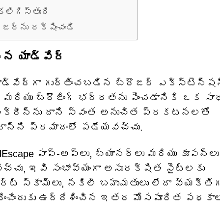
లిగిస్తుంది
ౌజర్‌ను రక్షించండి
న యాడ్‌వేర్
్‌వేర్‌గా గుర్తించబడిన బ్రౌజర్ ఎక్స్‌టెన్షన
మరియు బ్రౌజింగ్ భద్రతను పెంచడానికి ఒక సా
 స్క్రీన్‌ను దాని స్వంత అనుచిత ప్రకటనలతో
ారాన్ని ప్రమాదంలో పడేయవచ్చు.
cape పాప్-అప్‌లు, బ్యానర్‌లు మరియు కూపన్‌లు
్చు, ఇవి సంభావ్యంగా అసురక్షిత సైట్‌లకు
్ట్ స్కామ్‌లు, నకిలీ బహుమతులు లేదా వ్యక్త
రించేందుకు ఉద్దేశించిన ఇతర మోసపూరిత పథకా