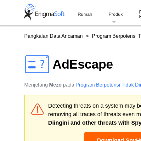
Skip
to
Rumah
Produk
content
Pangkalan Data Ancaman
Program Berpotensi Ti
AdEscape
Menjelang
Mezo
pada
Program Berpotensi Tidak Dii
Detecting threats on a system may be
removing all traces of threats even 
Diingini
and other threats with Sp
Download SpyHu