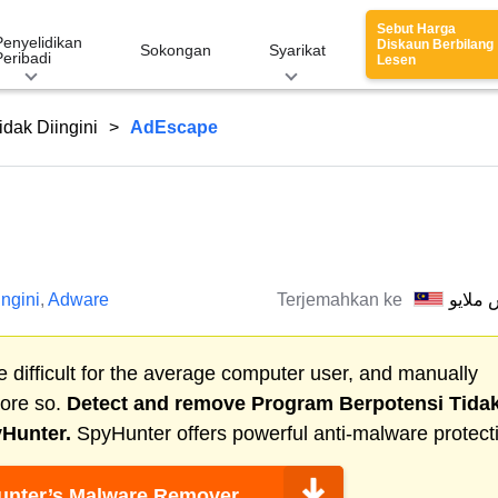
Sebut Harga
Penyelidikan
Diskaun Berbilang
Sokongan
Syarikat
Peribadi
Lesen
dak Diingini
AdEscape
ngini
,
Adware
Terjemahkan ke
 ملايو
 difficult for the average computer user, and manually
more so.
Detect and remove
Program Berpotensi Tida
yHunter.
SpyHunter offers powerful anti-malware protect
nter’s Malware Remover