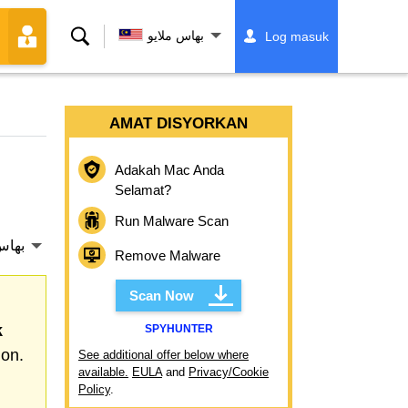
Cari
بهاس ملايو
Log masuk
AMAT DISYORKAN
Adakah Mac Anda
Selamat?
Run Malware Scan
بهاس
Remove Malware
Scan Now
k
SPYHUNTER
ion.
See additional offer below where
available.
EULA
and
Privacy/Cookie
Policy
.