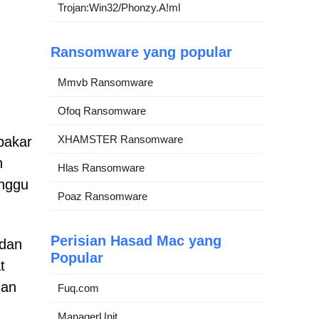
Trojan:Win32/Phonzy.A!ml
Ransomware yang popular
Mmvb Ransomware
Ofoq Ransomware
XHAMSTER Ransomware
pakar
n
Hlas Ransomware
anggu
Poaz Ransomware
Perisian Hasad Mac yang
 dan
Popular
t
uan
Fuq.com
ManagerUnit