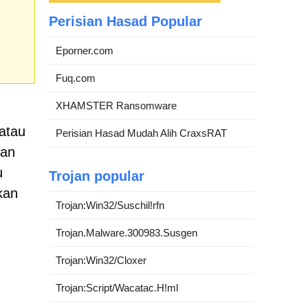
Perisian Hasad Popular
Eporner.com
Fuq.com
XHAMSTER Ransomware
atau
Perisian Hasad Mudah Alih CraxsRAT
kan
u
Trojan popular
kan
Trojan:Win32/Suschil!rfn
Trojan.Malware.300983.Susgen
Trojan:Win32/Cloxer
Trojan:Script/Wacatac.H!ml