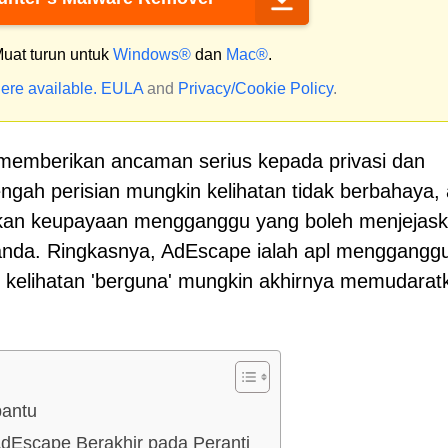
uat turun untuk
Windows®
dan
Mac®
.
ere available.
EULA
and
Privacy/Cookie Policy
.
 memberikan ancaman serius kepada privasi dan
ah perisian mungkin kelihatan tidak berbahaya, 
an keupayaan mengganggu yang boleh menjejas
nda. Ringkasnya, AdEscape ialah apl menggangg
kelihatan 'berguna' mungkin akhirnya memudarat
antu
dEscape Berakhir pada Peranti