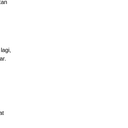
tan
lagi,
ar.
at