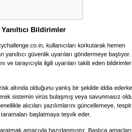
anıltıcı Bildirimler
fetychallenge.co.in, kullanıcıları korkutarak hemen
 yanıltıcı güvenlik uyarıları göndermeye başlıyor.
 ve tarayıcıyla ilgili uyarıları taklit eden bildirimler
n risk altında olduğunu yanlış bir şekilde iddia ederk
rerek sistemin virüs bulaşmış veya savunmasız old
ellikle alıcıları yazılımlarını güncellemeye, tespit
s taramaları başlatmaya teşvik eder.
yaratmak amacıyla hazırlanmıştır. Başlıca amaçları