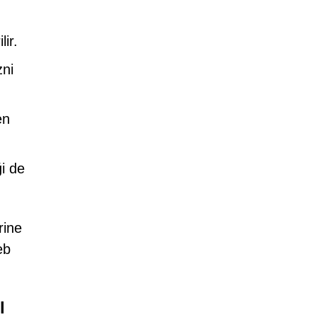
lir.
zni
en
ği de
rine
eb
l