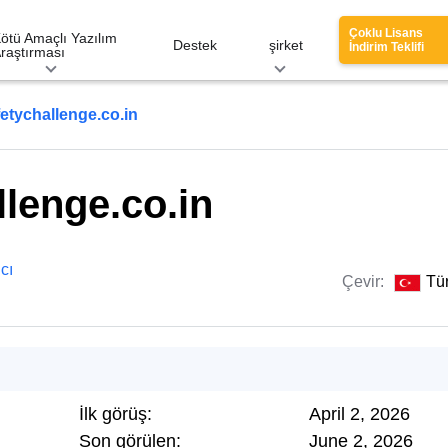
Çoklu Lisans
ötü Amaçlı Yazılım
Destek
şirket
İndirim Teklifi
raştırması
fetychallenge.co.in
llenge.co.in
cı
Çevir:
Tü
İlk görüş:
April 2, 2026
Son görülen:
June 2, 2026