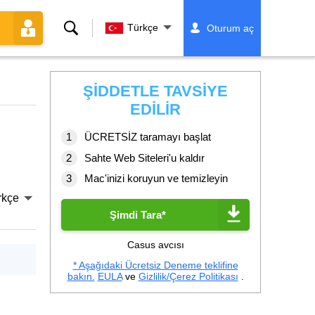
Ara
Türkçe
Oturum aç
ŞIDDETLE TAVSIYE
EDILIR
ÜCRETSİZ taramayı başlat
Sahte Web Siteleri'u kaldır
Mac'inizi koruyun ve temizleyin
rkçe
Şimdi Tara*
Casus avcısı
* Aşağıdaki Ücretsiz Deneme teklifine
bakın.
EULA
ve
Gizlilik/Çerez Politikası
.