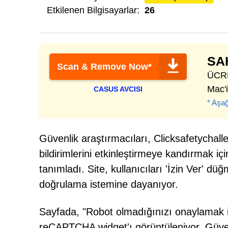
Etkilenen Bilgisayarlar:
26
SA
Scan & Remove Now*
ÜCRET
Mac'i
CASUS AVCISI
* Aşağ
Güvenlik araştırmacıları, Clicksafetychallen
bildirimlerini etkinleştirmeye kandırmak i
tanımladı. Site, kullanıcıları 'İzin Ver'
doğrulama istemine dayanıyor.
Sayfada, "Robot olmadığınızı onaylamak için
reCAPTCHA widget'ı görüntüleniyor. Güvenil