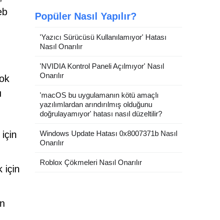
eb
Popüler Nasıl Yapılır?
'Yazıcı Sürücüsü Kullanılamıyor' Hatası
Nasıl Onarılır
'NVIDIA Kontrol Paneli Açılmıyor' Nasıl
Onarılır
çok
u
'macOS bu uygulamanın kötü amaçlı
yazılımlardan arındırılmış olduğunu
doğrulayamıyor' hatası nasıl düzeltilir?
Windows Update Hatası 0x8007371b Nasıl
 için
Onarılır
Roblox Çökmeleri Nasıl Onarılır
k için
en