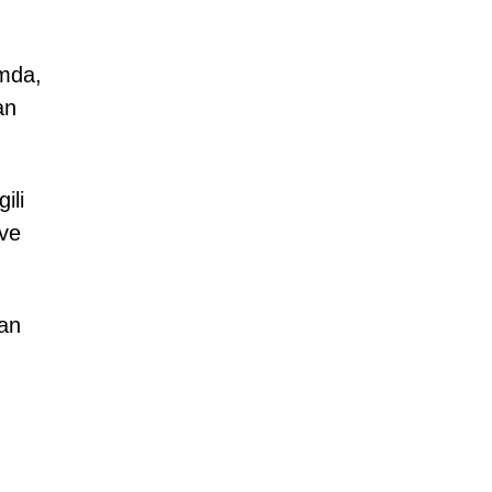
umda,
an
ili
 ve
dan