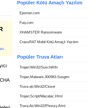
Popüler Kötü Amaçlı Yazılım
Eporner.com
Fuq.com
R
XHAMSTER Ransomware
CraxsRAT Mobil Kötü Amaçlı Yazılım
ası
.
Popüler Truva Atları
yıcı
Trojan:Win32/Suschil!rfn
Trojan.Malware.300983.Susgen
PTCHA
Truva atı:Win32/Cloxer
Trojan:Script/Wacatac.H!ml
Truva Atı:Win32/Phonzy.A!ml
eleri