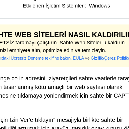
Etkilenen İşletim Sistemleri:
Windows
HTE WEB SITELERI NASIL KALDIRILI
SİZ taramayı çalıştırın. Sahte Web Siteleri'u kaldırın.
nizi emniyete alın, optimize edin ve temizleyin.
ıdaki Ücretsiz Deneme teklifine bakın.
EULA
ve
Gizlilik/Çerez Politik
ge.co.in adresini, ziyaretçileri sahte vaatlerle tara
çin tasarlanmış kötü amaçlı bir web sayfası olarak
 düğmesine tıklamaya yönlendirmek için sahte bir CA
 İzin Ver'e tıklayın" mesajıyla birlikte sahte bir
irliği artırmak için arayüz, tanıdık onay kutusu öğ