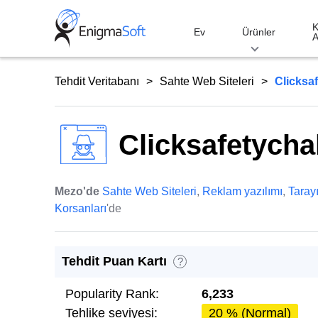
Skip
to
K
Ev
Ürünler
A
content
Tehdit Veritabanı
Sahte Web Siteleri
Clicksa
Clicksafetycha
Mezo'de
Sahte Web Siteleri
,
Reklam yazılımı
,
Tarayı
Korsanları
'de
Tehdit Puan Kartı
?
Popularity Rank:
6,233
Tehlike seviyesi:
20 % (Normal)