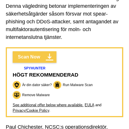
Denna vägledning betonar implementeringen av
säkerhetsåtgärder såsom försvar mot spear-
phishing och DDoS-attacker, samt antagandet av
multifaktorautentisering för moln- och
internetanslutna tjänster.
Scan Now
SPYHUNTER
HÖGT REKOMMENDERAD
Är din dator säker?
Run Malware Scan
Remove Malware
See additional offer below where available.
EULA
and
Privacy/Cookie Policy
.
Paul Chichester, NCSC:s operationsdirektör,