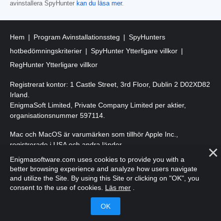
avinstallera SpyHunter
kan du läsa mer
.
Hem
Program Avinstallationssteg
SpyHunters
hotbedömningskriterier
SpyHunter Ytterligare villkor
RegHunter Ytterligare villkor
Registrerat kontor: 1 Castle Street, 3rd Floor, Dublin 2 D02XD82
Irland.
EnigmaSoft Limited, Private Company Limited per aktier,
organisationsnummer 597114.
Mac och MacOS är varumärken som tillhör Apple Inc.,
registrerade i USA och andra länder.
Enigmasoftware.com uses cookies to provide you with a
Upphovsrätt 2016-2026. EnigmaSoft Ltd. Med ensamrätt.
better browsing experience and analyze how users navigate
and utilize the Site. By using this Site or clicking on "OK", you
consent to the use of cookies.
Läs mer
.