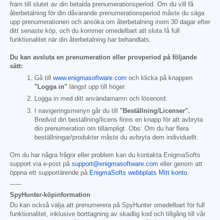
fram till slutet av din betalda prenumerationsperiod. Om du vill få
återbetalning för din dåvarande prenumerationsperiod måste du säga
upp prenumerationen och ansöka om återbetalning inom 30 dagar efter
ditt senaste köp, och du kommer omedelbart att sluta få full
funktionalitet när din återbetalning har behandlats.
Du kan avsluta en prenumeration eller provperiod på följande
sätt:
Gå till
www.enigmasoftware.com
och klicka på knappen
"Logga in"
längst upp till höger.
Logga in med ditt användarnamn och lösenord.
I navigeringsmenyn går du till
"Beställning/Licenser".
Bredvid din beställning/licens finns en knapp för att avbryta
din prenumeration om tillämpligt. Obs: Om du har flera
beställningar/produkter måste du avbryta dem individuellt.
Om du har några frågor eller problem kan du kontakta EnigmaSofts
support via e-post på
support@enigmasoftware.com
eller genom att
öppna ett supportärende på
EnigmaSofts webbplats Mitt konto
.
------
SpyHunter-köpinformation
Du kan också välja att prenumerera på SpyHunter omedelbart för full
funktionalitet, inklusive borttagning av skadlig kod och tillgång till vår