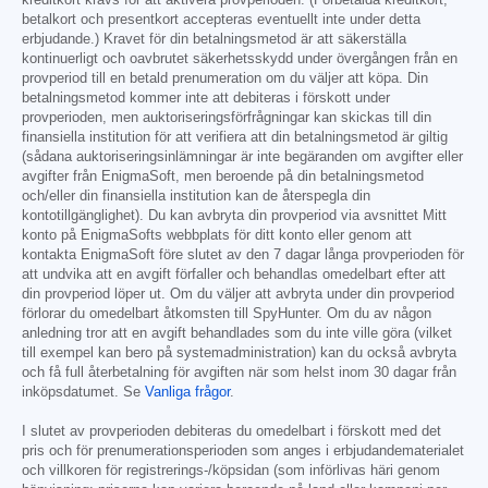
betalkort och presentkort accepteras eventuellt inte under detta
erbjudande.) Kravet för din betalningsmetod är att säkerställa
kontinuerligt och oavbrutet säkerhetsskydd under övergången från en
provperiod till en betald prenumeration om du väljer att köpa. Din
betalningsmetod kommer inte att debiteras i förskott under
provperioden, men auktoriseringsförfrågningar kan skickas till din
finansiella institution för att verifiera att din betalningsmetod är giltig
(sådana auktoriseringsinlämningar är inte begäranden om avgifter eller
avgifter från EnigmaSoft, men beroende på din betalningsmetod
och/eller din finansiella institution kan de återspegla din
kontotillgänglighet). Du kan avbryta din provperiod via avsnittet Mitt
konto på EnigmaSofts webbplats för ditt konto eller genom att
kontakta EnigmaSoft före slutet av den 7 dagar långa provperioden för
att undvika att en avgift förfaller och behandlas omedelbart efter att
din provperiod löper ut. Om du väljer att avbryta under din provperiod
förlorar du omedelbart åtkomsten till SpyHunter. Om du av någon
anledning tror att en avgift behandlades som du inte ville göra (vilket
till exempel kan bero på systemadministration) kan du också avbryta
och få full återbetalning för avgiften när som helst inom 30 dagar från
inköpsdatumet. Se
Vanliga frågor
.
I slutet av provperioden debiteras du omedelbart i förskott med det
pris och för prenumerationsperioden som anges i erbjudandematerialet
och villkoren för registrerings-/köpsidan (som införlivas häri genom