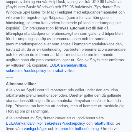
supportavdelning via vår HelpDesk, vanligtvis från
$49.98
halvårsvis
(SpyHunter Basic Windows) och
$79.98
halvårsvis (SpyHunter Pro
Windows/SpyHunter för Mac) i enlighet med erbjudandematerialet och
villkoren för registrerings-/köpsidan (som införlivas häri genom
hänvisning; priserna kan variera beroende på land eller kampanj per
köpsida). Din prenumeration
förnyas automatiskt
till den då
tillämpliga standardprenumerationsavgiften som gäller vid tidpunkten
för ditt ursprungliga köp av prenumerationen och för samma
prenumerationsperiod eller som anges i kampanjmaterialet/köpsidan,
förutsatt att du är en kontinuerlig, oavbruten prenumerationsanvändare
och för vilken du kommer att få ett meddelande om kommande
avgifter innan din prenumeration löper ut. Köp av SpyHunter omfattas
av villkoren på köpsidan,
EULA/användarvillkor
,
sekretess-/cookiepolicy
och
rabattvillkor
.
------
Allmänna villkor
Alla köp av SpyHunter till rabatterat pris gäller under den erbjudna
rabatterade prenumerationsperioden. Därefter gäller den då gällande
standardprissättningen för automatiska förnyelser och/eller framtida
köp. Priserna kan komma att ändras, men vi kommer att meddela dig
i förväg om prisändringar.
Alla versioner av SpyHunter kräver att du godkänner våra
EULA/användarvillkor
,
sekretess-/cookiepolicy
och
rabattvillkor
. Se
även våra
vanliga frågor
och
kriterier för hotbedömning
. Om du vill