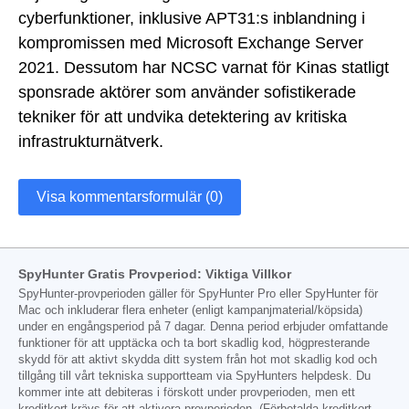
cyberfunktioner, inklusive APT31:s inblandning i
kompromissen med Microsoft Exchange Server
2021. Dessutom har NCSC varnat för Kinas statligt
sponsrade aktörer som använder sofistikerade
tekniker för att undvika detektering av kritiska
infrastrukturnätverk.
Visa kommentarsformulär (0)
SpyHunter Gratis Provperiod: Viktiga Villkor
SpyHunter-provperioden gäller för SpyHunter Pro eller SpyHunter för
Mac och inkluderar flera enheter (enligt kampanjmaterial/köpsida)
under en engångsperiod på 7 dagar. Denna period erbjuder omfattande
funktioner för att upptäcka och ta bort skadlig kod, högpresterande
skydd för att aktivt skydda ditt system från hot mot skadlig kod och
tillgång till vårt tekniska supportteam via SpyHunters helpdesk. Du
kommer inte att debiteras i förskott under provperioden, men ett
kreditkort krävs för att aktivera provperioden. (Förbetalda kreditkort,