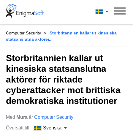
Skip
to
Svenska
content
Computer Security
Storbritannien kallar ut kinesiska
statsanslutna aktörer...
Storbritannien kallar ut
kinesiska statsanslutna
aktörer för riktade
cyberattacker mot brittiska
demokratiska institutioner
Med
Mura
år
Computer Security
Översätt till:
Svenska