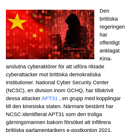
Den
brittiska
regeringen
har
offentligt
anklagat
Kina-
anslutna cyberaktörer för att utföra riktade
cyberattacker mot brittiska demokratiska
institutioner. National Cyber Security Center
(NCSC), en division inom GCHQ, har tillskrivit
dessa attacker
APT31
, en grupp med kopplingar
till den kinesiska staten. Närmare bestämt har
NCSC identifierat APT31 som den troliga
gärningsmannen bakom försöket att infiltrera
brittiska parlamentarikers e-postkonton 2021.