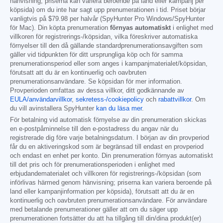
hänvisning; priserna kan variera beroende på land eller kampanj per
köpsida) om du inte har sagt upp prenumerationen i tid. Priset börjar
vanligtvis på
$79.98
per halvår (SpyHunter Pro Windows/SpyHunter
för Mac). Din köpta prenumeration
förnyas automatiskt
i enlighet med
villkoren för registrerings-/köpsidan, vilka föreskriver automatiska
förnyelser till den då gällande standardprenumerationsavgiften som
gäller vid tidpunkten för ditt ursprungliga köp och för samma
prenumerationsperiod eller som anges i kampanjmaterialet/köpsidan,
förutsatt att du är en kontinuerlig och oavbruten
prenumerationsanvändare. Se köpsidan för mer information.
Provperioden omfattas av dessa villkor, ditt godkännande av
EULA/användarvillkor
,
sekretess-/cookiepolicy
och
rabattvillkor
. Om
du vill avinstallera SpyHunter
kan du läsa mer
.
För betalning vid automatisk förnyelse av din prenumeration skickas
en e-postpåminnelse till den e-postadress du angav när du
registrerade dig före varje betalningsdatum. I början av din provperiod
får du en aktiveringskod som är begränsad till endast en provperiod
och endast en enhet per konto. Din prenumeration förnyas automatiskt
till det pris och för prenumerationsperioden i enlighet med
erbjudandematerialet och villkoren för registrerings-/köpsidan (som
införlivas härmed genom hänvisning; priserna kan variera beroende på
land eller kampanjinformation per köpsida), förutsatt att du är en
kontinuerlig och oavbruten prenumerationsanvändare. För användare
med betalande prenumerationer gäller att om du säger upp
prenumerationen fortsätter du att ha tillgång till din/dina produkt(er)