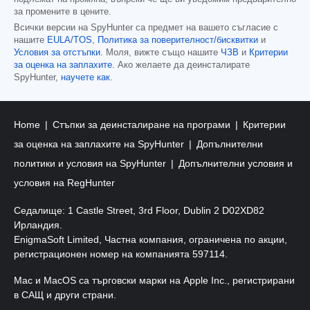
за промените в цените.
Всички версии на SpyHunter са предмет на вашето съгласие с
нашите
EULA/TOS
,
Политика за поверителност/бисквитки
и
Условия за отстъпки
. Моля, вижте също нашите
ЧЗВ
и
Критерии
за оценка на заплахите
. Ако желаете да деинсталирате
SpyHunter,
научете как
.
Home
Стъпки за деинсталиране на програми
Критерии
за оценка на заплахите на SpyHunter
Допълнителни
политики и условия на SpyHunter
Допълнителни условия и
условия на RegHunter
Седалище: 1 Castle Street, 3rd Floor, Dublin 2 D02XD82
Ирландия.
EnigmaSoft Limited, Частна компания, ограничена по акции,
регистрационен номер на компанията 597114.
Mac и MacOS са търговски марки на Apple Inc., регистрирани
в САЩ и други страни.