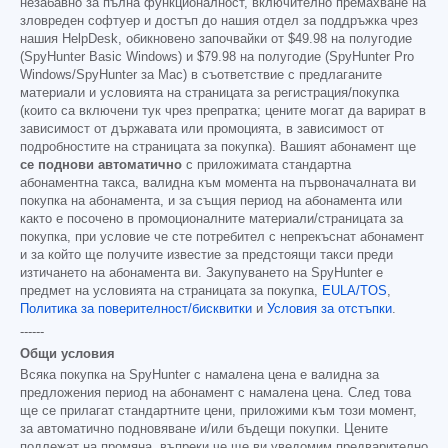
незабавно за пълна функционалност, включително премахване на
зловреден софтуер и достъп до нашия отдел за поддръжка чрез
нашия HelpDesk, обикновено започвайки от
$49.98
на полугодие
(SpyHunter Basic Windows) и
$79.98
на полугодие (SpyHunter Pro
Windows/SpyHunter за Mac) в съответствие с предлаганите
материали и условията на страницата за регистрация/покупка
(които са включени тук чрез препратка; цените могат да варират в
зависимост от държавата или промоцията, в зависимост от
подробностите на страницата за покупка). Вашият абонамент ще
се поднови автоматично
с приложимата стандартна
абонаментна такса, валидна към момента на първоначалната ви
покупка на абонамента, и за същия период на абонамента или
както е посочено в промоционалните материали/страницата за
покупка, при условие че сте потребител с непрекъснат абонамент
и за който ще получите известие за предстоящи такси преди
изтичането на абонамента ви. Закупуването на SpyHunter е
предмет на условията на страницата за покупка,
EULA/TOS
,
Политика за поверителност/бисквитки
и
Условия за отстъпки
.
------
Общи условия
Всяка покупка на SpyHunter с намалена цена е валидна за
предложения период на абонамент с намалена цена. След това
ще се прилагат стандартните цени, приложими към този момент,
за автоматично подновяване и/или бъдещи покупки. Цените
подлежат на промяна, въпреки че ще ви уведомим предварително