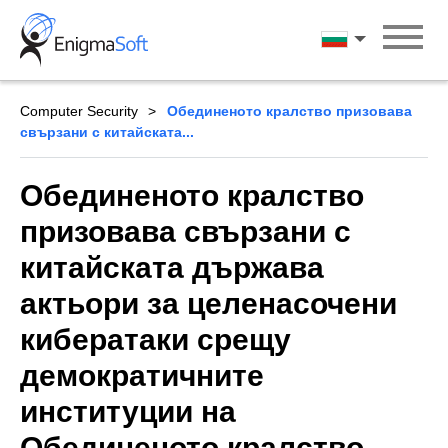
Skip
to
български ези
content
Computer Security
Обединеното кралство призовава
свързани с китайската...
Обединеното кралство
призовава свързани с
китайската държава
актьори за целенасочени
кибератаки срещу
демократичните
институции на
Обединеното кралство