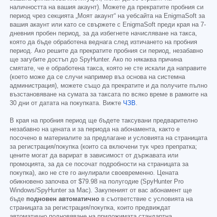
наличността на вашия акаунт). Можете да прекратите пробния си
период чрез секцията „Моят акаунт“ на уебсайта на EnigmaSoft за
вашия акаунт или като се свържете с EnigmaSoft преди края на 7-
дневния пробен период, за да избегнете начисляване на такса,
която да бъде обработена веднага след изтичането на пробния
период. Ако решите да прекратите пробния си период, незабавно
ще загубите достъп до SpyHunter. Ако по някаква причина
смятате, че е обработена такса, която не сте искали да направите
(което може да се случи например въз основа на системна
администрация), можете също да прекратите и да получите пълно
възстановяване на сумата за таксата по всяко време в рамките на
30 дни от датата на покупката. Вижте
ЧЗВ
.
В края на пробния период ще бъдете таксувани предварително
незабавно на цената и за периода на абонамента, както е
посочено в материалите за предлагане и условията на страницата
за регистрация/покупка (които са включени тук чрез препратка;
цените могат да варират в зависимост от държавата или
промоцията, за да се посочат подробности на страницата за
покупка), ако не сте го анулирали своевременно. Цената
обикновено започва от
$79.98
на полугодие (SpyHunter Pro
Windows/SpyHunter за Mac). Закупеният от вас абонамент ще
бъде
подновен автоматично
в съответствие с условията на
страницата за регистрация/покупка, които предвиждат
автоматично подновяване на приложимата стандартна