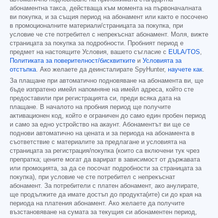
абонаментна такса, действаща към момента на първоначалната
ви покупка, и за същия период на абонамент или както е посочено
в промоционалните материали/страницата за покупка, при
условие че сте потребител с непрекъснат абонамент. Моля, вижте
страницата за покупка за подробности. Пробният период е
предмет на настоящите Условия, вашето съгласие с
EULA/TOS
,
Политиката за поверителност/бисквитките
и
Условията за
отстъпка
. Ако желаете да деинсталирате SpyHunter,
научете как
.
За плащане при автоматично подновяване на абонамента ви, ще
бъде изпратено имейл напомняне на имейл адреса, който сте
предоставили при регистрацията си, преди всяка дата на
плащане. В началото на пробния период ще получите
активационен код, който е ограничен до само един пробен период
и само за едно устройство на акаунт. Абонаментът ви ще се
поднови автоматично на цената и за периода на абонамента в
съответствие с материалите за предлагане и условията на
страницата за регистрация/покупка (които са включени тук чрез
препратка; цените могат да варират в зависимост от държавата
или промоцията, за да се посочат подробности за страницата за
покупка), при условие че сте потребител с непрекъснат
абонамент. За потребители с платен абонамент, ако анулирате,
ще продължите да имате достъп до продукта(ите) си до края на
периода на платения абонамент. Ако желаете да получите
възстановяване на сумата за текущия си абонаментен период,