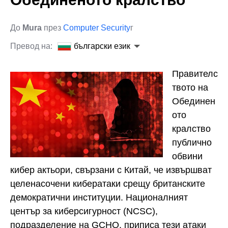
До
Mura
през
Computer Security
г
Превод на:
български език
Правителс
твото на
Обединен
ото
кралство
публично
обвини
кибер актьори, свързани с Китай, че извършват
целенасочени кибератаки срещу британските
демократични институции. Националният
център за киберсигурност (NCSC),
подразделение на GCHQ, приписа тези атаки