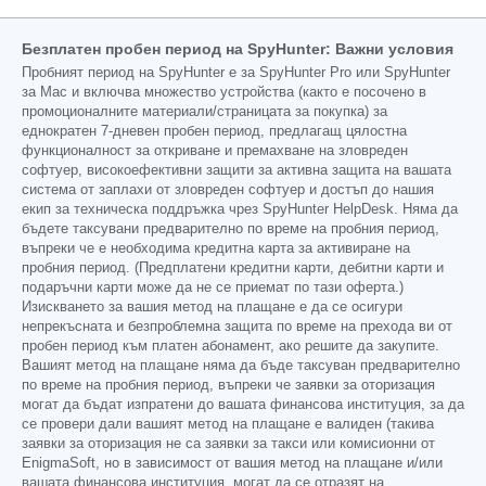
Безплатен пробен период на SpyHunter: Важни условия
Пробният период на SpyHunter е за SpyHunter Pro или SpyHunter
за Mac и включва множество устройства (както е посочено в
промоционалните материали/страницата за покупка) за
еднократен 7-дневен пробен период, предлагащ цялостна
функционалност за откриване и премахване на зловреден
софтуер, високоефективни защити за активна защита на вашата
система от заплахи от зловреден софтуер и достъп до нашия
екип за техническа поддръжка чрез SpyHunter HelpDesk. Няма да
бъдете таксувани предварително по време на пробния период,
въпреки че е необходима кредитна карта за активиране на
пробния период. (Предплатени кредитни карти, дебитни карти и
подаръчни карти може да не се приемат по тази оферта.)
Изискването за вашия метод на плащане е да се осигури
непрекъсната и безпроблемна защита по време на прехода ви от
пробен период към платен абонамент, ако решите да закупите.
Вашият метод на плащане няма да бъде таксуван предварително
по време на пробния период, въпреки че заявки за оторизация
могат да бъдат изпратени до вашата финансова институция, за да
се провери дали вашият метод на плащане е валиден (такива
заявки за оторизация не са заявки за такси или комисионни от
EnigmaSoft, но в зависимост от вашия метод на плащане и/или
вашата финансова институция, могат да се отразят на