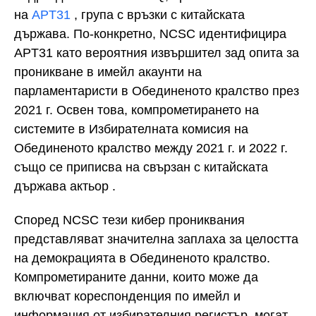
на
APT31
, група с връзки с китайската
държава. По-конкретно, NCSC идентифицира
APT31 като вероятния извършител зад опита за
проникване в имейл акаунти на
парламентаристи в Обединеното кралство през
2021 г. Освен това, компрометирането на
системите в Избирателната комисия на
Обединеното кралство между 2021 г. и 2022 г.
също се приписва на свързан с китайската
държава актьор .
Според NCSC тези кибер прониквания
представляват значителна заплаха за целостта
на демокрацията в Обединеното кралство.
Компрометираните данни, които може да
включват кореспонденция по имейл и
информация от избирателния регистър, могат