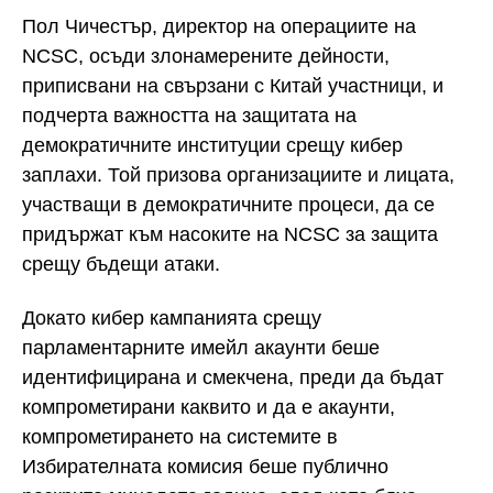
Пол Чичестър, директор на операциите на
NCSC, осъди злонамерените дейности,
приписвани на свързани с Китай участници, и
подчерта важността на защитата на
демократичните институции срещу кибер
заплахи. Той призова организациите и лицата,
участващи в демократичните процеси, да се
придържат към насоките на NCSC за защита
срещу бъдещи атаки.
Докато кибер кампанията срещу
парламентарните имейл акаунти беше
идентифицирана и смекчена, преди да бъдат
компрометирани каквито и да е акаунти,
компрометирането на системите в
Избирателната комисия беше публично