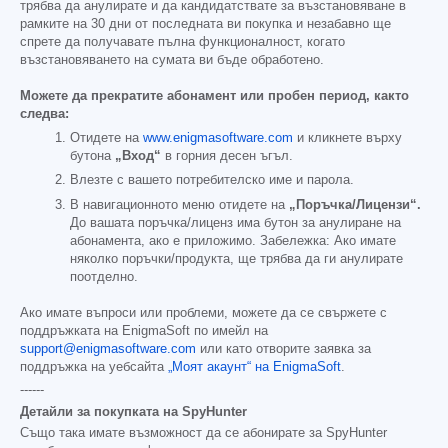
трябва да анулирате и да кандидатствате за възстановяване в
рамките на 30 дни от последната ви покупка и незабавно ще
спрете да получавате пълна функционалност, когато
възстановяването на сумата ви бъде обработено.
Можете да прекратите абонамент или пробен период, както
следва:
Отидете на
www.enigmasoftware.com
и кликнете върху
бутона
„Вход“
в горния десен ъгъл.
Влезте с вашето потребителско име и парола.
В навигационното меню отидете на
„Поръчка/Лицензи“.
До вашата поръчка/лиценз има бутон за анулиране на
абонамента, ако е приложимо. Забележка: Ако имате
няколко поръчки/продукта, ще трябва да ги анулирате
поотделно.
Ако имате въпроси или проблеми, можете да се свържете с
поддръжката на EnigmaSoft по имейл на
support@enigmasoftware.com
или като отворите заявка за
поддръжка на уебсайта
„Моят акаунт“ на EnigmaSoft
.
------
Детайли за покупката на SpyHunter
Също така имате възможност да се абонирате за SpyHunter