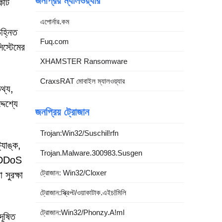
জনপ্রিয় ম্যালওয়্যার
কটি
এপোর্নার.কম
িহ্নিত
Fuq.com
স্টেমের
XHAMSTER Ransomware
CraxsRAT মোবাইল ম্যালওয়্যার
থ্য,
দেশ্যে
জনপ্রিয় ট্রোজান
Trojan:Win32/Suschil!rfn
যাঙ্ক,
Trojan.Malware.300983.Susgen
বং DDoS
ট্রোজান: Win32/Cloxer
সুরক্ষা
ট্রোজান:স্ক্রিপ্ট/ওয়াকাটাক.এইচ!মিলি
ট্রোজান:Win32/Phonzy.A!ml
দূষিত