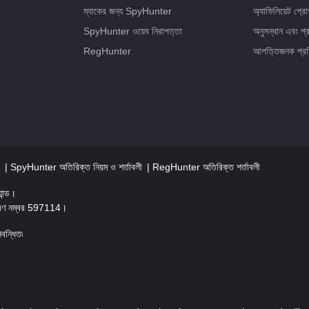
ম্যাকের জন্য SpyHunter
অ্যাফিলিয়েট প্র
SpyHunter ওয়েব নিরাপত্তা
অনুসন্ধান এবং প্র
RegHunter
আপত্তিজনক প্রত
ড
SpyHunter অতিরিক্ত নিয়ম ও শর্তাবলী
RegHunter অতিরিক্ত শর্তাবলী
ান্ড।
্ধকরণ নম্বর 597114।
ন্ধিত৷