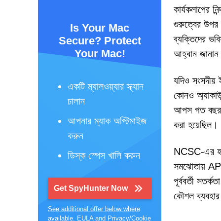
কার্যকলাপের নিন
গুরুত্বের উপর 
Is Your Mac
ব্যক্তিদের ভব
Secure? Protect
Your Mac!
আহ্বান জানান
যদিও সংসদীয় ই
একটি ম্যালওয়্যার স্ক্যান
কোনও অ্যাকাউন
চালান
আপস গত বছর NC
আপনার ম্যাক অপ্টিমাইজ
করা হয়েছিল।
করুন
NCSC-এর হালনা
ডিস্ক স্পেস খালি করুন
সমঝোতায় APT31
পূর্ববর্তী সতর
Get SpyHunter Now
কৌশল ব্যবহার 
See additional offer below where
available.
EULA
and
Privacy/Cookie