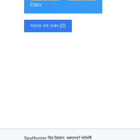
Policy
.
মন্তব্য ফর্ম দেখান (0)
SpyHunter ফ্রি ট্রায়াল: গুরুত্বপূর্ণ শর্তাবলী