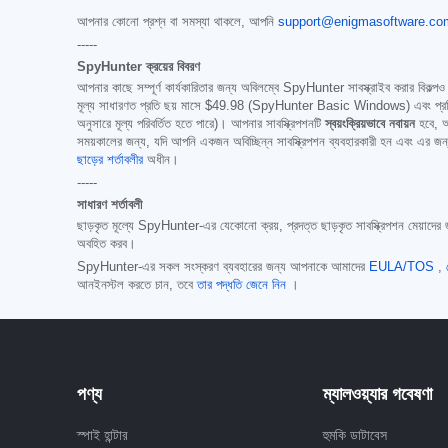
আপনার কোনো প্রশ্ন বা সমস্যা থাকলে, আপনি
support@enigmasoftware.co
-----
SpyHunter ক্রয়ের বিবরণ
আপনার কাছে সম্পূর্ণ কার্যকারিতার জন্য অবিলম্বে SpyHunter সাবস্ক্রাইব করার বিকল্পও র
মূল্য সাধারণত প্রতি ছয় মাসে
$49.98
(SpyHunter Basic Windows) এবং প্রতি
অনুসারে মূল্য পরিবর্তিত হতে পারে)। আপনার সাবস্ক্রিপশনটি
স্বয়ংক্রিয়ভাবে নবায়ন
হবে, আপ
সময়কালের জন্য, যদি আপনি একজন অবিচ্ছিন্ন সাবস্ক্রিপশন ব্যবহারকারী হন এবং এর জন্য
ছাড়ের শর্তাবলীর
অধীন।
-----
সাধারণ শর্তাবলী
ছাড়কৃত মূল্যে SpyHunter-এর যেকোনো ক্রয়, প্রদত্ত ছাড়কৃত সাবস্ক্রিপশন মেয়াদের জন
অবহিত করব।
SpyHunter-এর সকল সংস্করণ ব্যবহারের জন্য আপনাকে আমাদের
EULA/TOS
,
আনইনস্টল করতে চান, তবে
তার পদ্ধতি জেনে নিন
।
পণ্য
ম্যালওয়্যার গবেষণা
স্পাই হান্টার
হুমকি ডাটাবেস