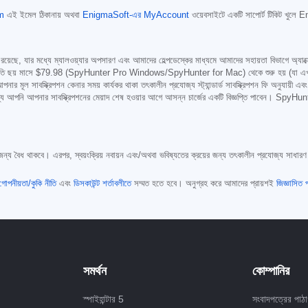
m
এই ইমেল ঠিকানায় অথবা
EnigmaSoft-এর MyAccount
ওয়েবসাইটে একটি সাপোর্ট টিকিট খুলে
য়েছে, যার মধ্যে ম্যালওয়্যার অপসারণ এবং আমাদের হেল্পডেস্কের মাধ্যমে আমাদের সহায়তা বিভাগে অ্যাক্সেস
 ছয় মাসে
$79.98
(SpyHunter Pro Windows/SpyHunter for Mac) থেকে শুরু হয় (যা এখানে রেফারেন্স
নার মূল সাবস্ক্রিপশন কেনার সময় কার্যকর থাকা তৎকালীন প্রযোজ্য স্ট্যান্ডার্ড সাবস্ক্রিপশন ফি অনুযায়ী এবং
 আপনি আপনার সাবস্ক্রিপশনের মেয়াদ শেষ হওয়ার আগে আসন্ন চার্জের একটি বিজ্ঞপ্তি পাবেন। SpyHunter-এ
্য বৈধ থাকবে। এরপর, স্বয়ংক্রিয় নবায়ন এবং/অথবা ভবিষ্যতের ক্রয়ের জন্য তৎকালীন প্রযোজ্য সাধারণ মূল
গোপনীয়তা/কুকি নীতি
এবং
ডিসকাউন্ট শর্তাবলীতে
সম্মত হতে হবে। অনুগ্রহ করে আমাদের প্রায়শই
জিজ্ঞাসিত
সমর্থন
কোম্পানির
স্পাইহান্টার 5
সংবাদপত্রের পাঠা