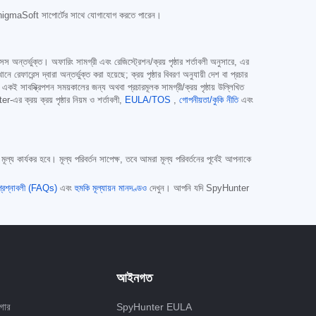
 EnigmaSoft সাপোর্টের সাথে যোগাযোগ করতে পারেন।
 অন্তর্ভুক্ত। অফারিং সামগ্রী এবং রেজিস্ট্রেশন/ক্রয় পৃষ্ঠার শর্তাবলী অনুসারে, এর
 দ্বারা অন্তর্ভুক্ত করা হয়েছে; ক্রয় পৃষ্ঠার বিবরণ অনুযায়ী দেশ বা প্রচার
 একই সাবস্ক্রিপশন সময়কালের জন্য অথবা প্রচারমূলক সামগ্রী/ক্রয় পৃষ্ঠায় উল্লিখিত
র ক্রয় ক্রয় পৃষ্ঠার নিয়ম ও শর্তাবলী,
EULA/TOS
,
গোপনীয়তা/কুকি নীতি
এবং
্য কার্যকর হবে। মূল্য পরিবর্তন সাপেক্ষ, তবে আমরা মূল্য পরিবর্তনের পূর্বেই আপনাকে
 প্রশ্নাবলী (FAQs)
এবং
হুমকি মূল্যায়ন মানদণ্ডও
দেখুন। আপনি যদি SpyHunter
আইনগত
গার
SpyHunter EULA