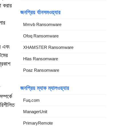
ষা করার
জনপ্রিয় র্যানসমওয়্যার
লার
Mmvb Ransomware
Ofoq Ransomware
িল এবং
XHAMSTER Ransomware
েমের
Hlas Ransomware
্রকাশ
Poaz Ransomware
র
জনপ্রিয় ম্যাক ম্যালওয়্যার
ম্পর্কে
Fuq.com
পরিশীলিত
ManagerUnit
।
PrimaryRemote