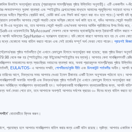
 একাধিক ডিভাইস অন্তর্ভুক্ত রয়েছে (প্রচারমূলক সামগ্রী/ক্রয় পৃষ্ঠায় উল্লিখিত অনুযায়ী)। এটি এককালীন ৭
য উচ্চ-ক্ষমতাসম্পন্ন সুরক্ষা ব্যবস্থা এবং স্পাইহান্টার হেল্পডেস্কের মাধ্যমে আমাদের প্রযুক্তিগত সহায়ত
ফারের অধীনে প্রিপেইড ক্রেডিট কার্ড, ডেবিট কার্ড এবং গিফট কার্ড গ্রহণ করা নাও হতে পারে।) আপনি যদি ক্রয
ে। ট্রায়াল চলাকালীন আপনার পেমেন্ট পদ্ধতি থেকে অগ্রিম কোনো অর্থ কাটা হবে না, যদিও আপনার পেমেন্ট পদ্
ি-এর অনুরোধ নয়, তবে আপনার পেমেন্ট পদ্ধতি এবং/অথবা আপনার আর্থিক প্রতিষ্ঠানের উপর নির্ভর করে, এ
gmaSoft-এর ওয়েবসাইটের 'MyAccount' সেকশন থেকে আপনার অ্যাকাউন্টের জন্য ট্রায়ালটি বাতিল করতে
হলে আপনি অবিলম্বে SpyHunter-এ অ্যাক্সেস হারাবেন। যদি কোনো কারণে আপনার মনে হয় যে এমন কোনো চা
র মধ্যে যেকোনো সময় বাতিল করতে পারেন এবং সেই চার্জের সম্পূর্ণ অর্থ ফেরত পেতে পারেন।
প্রায়শই জিজ্
/ক্রয় পৃষ্ঠার শর্তাবলীতে (যা এখানে রেফারেন্স হিসাবে অন্তর্ভুক্ত করা হয়েছে; ক্রয় পৃষ্ঠার বিবরণ অনুযায়
79.98
থেকে শুরু হয় (স্পাইহান্টার প্রো উইন্ডোজ/স্পাইহান্টার ফর ম্যাক)। আপনার কেনা সাবস্ক্রিপশনটি রেজিস্
বস্ক্রিপশন সময়কালের জন্য স্বয়ংক্রিয় নবায়নের ব্যবস্থা করে, অথবা প্রচারমূলক সামগ্রী/ক্রয় পৃষ্ঠায় উল্
শর্তাবলী,
EULA/TOS-
এ আপনার সম্মতি,
গোপনীয়তা/কুকি নীতি
এবং
ডিসকাউন্ট শর্তাবলীর
অধীন। আপনি যদি
প্রদানের তারিখের আগে, নিবন্ধনের সময় আপনার দেওয়া ইমেল ঠিকানায় একটি ইমেল অনুস্মারক পাঠানো হবে। আপনা
ক্রিপশনটি অফারিং সামগ্রী এবং নিবন্ধন/ক্রয় পৃষ্ঠার শর্তাবলী (যা এখানে রেফারেন্স হিসাবে অন্তর্ভুক্ত করা হয
নি একজন অবিচ্ছিন্ন সাবস্ক্রিপশন ব্যবহারকারী হন। অর্থপ্রদানকারী সাবস্ক্রিপশন ব্যবহারকারীদের জন্য, আপনি ব
ের জন্য অর্থ ফেরত পেতে চান, তবে আপনাকে অবশ্যই আপনার সর্বশেষ ক্রয়ের ৩০ দিনের মধ্যে বাতিল করতে হ
'লগইন'
বোতামটিতে ক্লিক করুন।
াশে, প্রযোজ্য হলে আপনার সাবস্ক্রিপশন বাতিল করার জন্য একটি বাটন রয়েছে। দ্রষ্টব্য: আপনার একাধিক