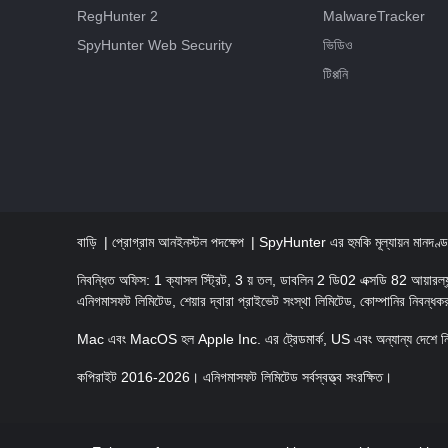
RegHunter 2
MalwareTracker
SpyHunter Web Security
ভিডিও
টিপ্পনি
বাড়ি
প্রোগ্রাম আনইনস্টল পদক্ষেপ
SpyHunter এর হুমকি মূল্যায়ন মানদণ্
নিবন্ধিত অফিস: 1 ক্যাসল স্ট্রিট, 3 য় তল, ডাবলিন 2 ডি02 এক্সডি 82 আয়ারল্য
এনিগমাসফট লিমিটেড, শেয়ার দ্বারা প্রাইভেট সংস্থা লিমিটেড, কোম্পানির নিবন
Mac এবং MacOS হল Apple Inc. এর ট্রেডমার্ক, US এবং অন্যান্য দেশে নিব
কপিরাইট 2016-2026। এনিগমাসফট লিমিটেড সর্বস্বত্ত্ব সংরক্ষিত।