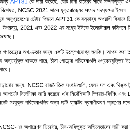
 জন্য
APT31
কে দায়ী করেছে, যেটি চীনা রাষ্ট্রের সাথে সম্পর্কযুক্ত এ
। বিশেষত, NCSC 2021 সালে যুক্তরাজ্যের সংসদ সদস্যদের ইমেল
ন্টে অনুপ্রবেশের চেষ্টার পিছনে APT31 কে সম্ভাব্য অপরাধী হিসাবে চ
 উপরন্তু, 2021 এবং 2022 এর মধ্যে ইউকে ইলেক্টোরাল কমিশনে সি
হয়েছে। .
 গণতন্ত্রের অখণ্ডতার জন্য একটি উল্লেখযোগ্য হুমকি। আপস করা ত
অন্তর্ভুক্ত থাকতে পারে, চীনা গোয়েন্দা পরিষেবাগুলি গুপ্তচরবৃত্তির উদ্
 পারে।
বাড়ানোর জন্য, NCSC রাজনৈতিক সংগঠনগুলি, যেমন দল এবং থিঙ্ক ট্
ষ্যে আপডেট নির্দেশিকা জারি করেছে৷ এই নির্দেশিকাটি স্পিয়ার-ফিশিং এ
েট-সংযুক্ত পরিষেবাগুলির জন্য মাল্টি-ফ্যাক্টর প্রমাণীকরণ গ্রহণের মতো 
 NCSC-এর অপারেশন ডিরেক্টর, চীন-অধিভুক্ত অভিনেতাদের দায়ী করা 