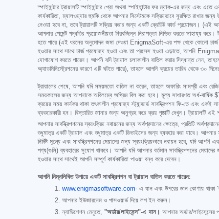
স্পাইহান্টার ট্রায়ালটি স্পাইহান্টার প্রো অথবা স্পাইহান্টার ফর ম্যাক-এর জন্য এবং এতে
কার্যকারিতা, ম্যালওয়্যার হুমকি থেকে আপনার সিস্টেমকে সক্রিয়ভাবে সুরক্ষিত রাখার জন্
নেওয়া হবে না, তবে ট্রায়ালটি সক্রিয় করার জন্য একটি ক্রেডিট কার্ড প্রয়োজন। (এই অ
আপনার পেমেন্ট পদ্ধতির প্রয়োজনীয়তা নিরবচ্ছিন্ন নিরাপত্তা নিশ্চিত করতে সাহায্য কর
হতে পারে (এই ধরনের অনুমোদন জমা দেওয়া EnigmaSoft-এর পক্ষ থেকে কোনো চার্জ বা ফ
হওয়ার সাথে সাথে চার্জ প্রযোজ্য হওয়া এবং তা প্রসেস হওয়া এড়াতে, আপনি Eni
যোগাযোগ করতে পারেন। আপনি যদি ট্রায়াল চলাকালীন বাতিল করার সিদ্ধান্ত নেন, তা
অ্যাডমিনিস্ট্রেশনের কারণে এটি ঘটতে পারে), তাহলে আপনি ক্রয়ের তারিখ থেকে ৩০ দিনে
ট্রায়ালের শেষে, আপনি যদি সময়মতো বাতিল না করেন, তাহলে অফারিং সামগ্রী এবং রেজিস্ট্রেশন
সময়কালের জন্য আপনাকে অবিলম্বে অগ্রিম বিল করা হবে। মূল্য সাধারণত অর্ধ-বার্ষিক
$
ক্রয়ের সময় কার্যকর থাকা তৎকালীন প্রযোজ্য স্ট্যান্ডার্ড সাবস্ক্রিপশন ফি-তে এবং একই সা
ব্যবহারকারী হন। বিস্তারিত জানার জন্য অনুগ্রহ করে ক্রয় পৃষ্ঠাটি দেখুন। ট্রায়ালটি এই 
আপনার সাবস্ক্রিপশনের স্বয়ংক্রিয় নবায়নের জন্য অর্থপ্রদানের ক্ষেত্রে, প্রতিটি অর্থ
শুধুমাত্র একটি ট্রায়াল এবং শুধুমাত্র একটি ডিভাইসের জন্য ব্যবহার করা যাবে। আপনার সাবস্
নির্দিষ্ট মূল্যে এবং সাবস্ক্রিপশনের মেয়াদের জন্য স্বয়ংক্রিয়ভাবে নবায়ন হবে, যদি আপ
পণ্য(গুলি) ব্যবহারের সুযোগ থাকবে। আপনি যদি আপনার বর্তমান সাবস্ক্রিপশনের মেয়াদ
হওয়ার সাথে সাথেই আপনি সম্পূর্ণ কার্যকারিতা পাওয়া বন্ধ করে দেবেন।
আপনি নিম্নলিখিত উপায়ে একটি সাবস্ক্রিপশন বা ট্রায়াল বাতিল করতে পারেন:
www.enigmasoftware.com-
এ যান এবং উপরের ডান কোণায় থাকা
আপনার ইউজারনেম ও পাসওয়ার্ড দিয়ে লগ ইন করুন।
ন্যাভিগেশন মেনুতে,
"অর্ডার/লাইসেন্স"-এ যান।
আপনার অর্ডার/লাইসেন্সের প