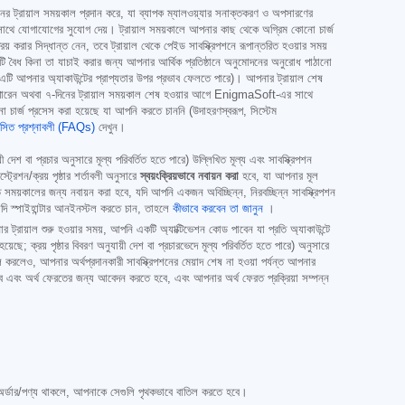
-দিনের ট্রায়াল সময়কাল প্রদান করে, যা ব্যাপক ম্যালওয়্যার সনাক্তকরণ ও অপসারণের
া দলের সাথে যোগাযোগের সুযোগ দেয়। ট্রায়াল সময়কালে আপনার কাছ থেকে অগ্রিম কোনো চার্জ
় করার সিদ্ধান্ত নেন, তবে ট্রায়াল থেকে পেইড সাবস্ক্রিপশনে রূপান্তরিত হওয়ার সময়
ধতিটি বৈধ কিনা তা যাচাই করার জন্য আপনার আর্থিক প্রতিষ্ঠানে অনুমোদনের অনুরোধ পাঠানো
টি আপনার অ্যাকাউন্টের প্রাপ্যতার উপর প্রভাব ফেলতে পারে)। আপনার ট্রায়াল শেষ
 পারেন অথবা ৭-দিনের ট্রায়াল সময়কাল শেষ হওয়ার আগে EnigmaSoft-এর সাথে
র্জ প্রসেস করা হয়েছে যা আপনি করতে চাননি (উদাহরণস্বরূপ, সিস্টেম
ঞাসিত প্রশ্নাবলী (FAQs)
দেখুন।
ী দেশ বা প্রচার অনুসারে মূল্য পরিবর্তিত হতে পারে) উল্লিখিত মূল্য এবং সাবস্ক্রিপশন
ট্রেশন/ক্রয় পৃষ্ঠার শর্তাবলী অনুসারে
স্বয়ংক্রিয়ভাবে নবায়ন করা
হবে, যা আপনার মূল
লিখিত সময়কালের জন্য নবায়ন করা হবে, যদি আপনি একজন অবিচ্ছিন্ন, নিরবচ্ছিন্ন সাবস্ক্রিপশন
 স্পাইহান্টার আনইনস্টল করতে চান, তাহলে
কীভাবে করবেন তা জানুন
।
র ট্রায়াল শুরু হওয়ার সময়, আপনি একটি অ্যাক্টিভেশন কোড পাবেন যা প্রতি অ্যাকাউন্টে
়েছে; ক্রয় পৃষ্ঠার বিবরণ অনুযায়ী দেশ বা প্রচারভেদে মূল্য পরিবর্তিত হতে পারে) অনুসারে
াতিল করলেও, আপনার অর্থপ্রদানকারী সাবস্ক্রিপশনের মেয়াদ শেষ না হওয়া পর্যন্ত আপনার
বে এবং অর্থ ফেরতের জন্য আবেদন করতে হবে, এবং আপনার অর্থ ফেরত প্রক্রিয়া সম্পন্ন
 অর্ডার/পণ্য থাকলে, আপনাকে সেগুলি পৃথকভাবে বাতিল করতে হবে।