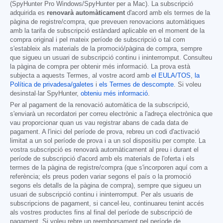
(SpyHunter Pro Windows/SpyHunter per a Mac). La subscripció
adquirida es
renovarà automàticament
d'acord amb els termes de la
pàgina de registre/compra, que preveuen renovacions automàtiques
amb la tarifa de subscripció estàndard aplicable en el moment de la
compra original i pel mateix període de subscripció o tal com
s'estableix als materials de la promoció/pàgina de compra, sempre
que sigueu un usuari de subscripció continu i ininterromput. Consulteu
la pàgina de compra per obtenir més informació. La prova està
subjecta a aquests Termes, al vostre acord amb
el EULA/TOS
,
la
Política de privadesa/galetes
i
els Termes de descompte
. Si voleu
desinstal·lar SpyHunter,
obteniu més informació
.
Per al pagament de la renovació automàtica de la subscripció,
s'enviarà un recordatori per correu electrònic a l'adreça electrònica que
vau proporcionar quan us vau registrar abans de cada data de
pagament. A l'inici del període de prova, rebreu un codi d'activació
limitat a un sol període de prova i a un sol dispositiu per compte. La
vostra subscripció es renovarà automàticament al preu i durant el
període de subscripció d'acord amb els materials de l'oferta i els
termes de la pàgina de registre/compra (que s'incorporen aquí com a
referència; els preus poden variar segons el país o la promoció
segons els detalls de la pàgina de compra), sempre que sigueu un
usuari de subscripció continu i ininterromput. Per als usuaris de
subscripcions de pagament, si cancel·leu, continuareu tenint accés
als vostres productes fins al final del període de subscripció de
pagament. Si voleu rebre un reemborsament pel període de