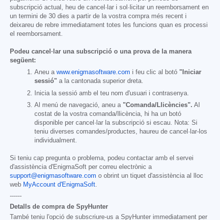
subscripció actual, heu de cancel·lar i sol·licitar un reemborsament en
un termini de 30 dies a partir de la vostra compra més recent i
deixareu de rebre immediatament totes les funcions quan es processi
el reemborsament.
Podeu cancel·lar una subscripció o una prova de la manera
següent:
Aneu a
www.enigmasoftware.com
i feu clic al botó
"Iniciar
sessió"
a la cantonada superior dreta.
Inicia la sessió amb el teu nom d'usuari i contrasenya.
Al menú de navegació, aneu a
"Comanda/Llicències".
Al
costat de la vostra comanda/llicència, hi ha un botó
disponible per cancel·lar la subscripció si escau. Nota: Si
teniu diverses comandes/productes, haureu de cancel·lar-los
individualment.
Si teniu cap pregunta o problema, podeu contactar amb el servei
d'assistència d'EnigmaSoft per correu electrònic a
support@enigmasoftware.com
o obrint un tiquet d'assistència al lloc
web
MyAccount d'EnigmaSoft
.
------
Detalls de compra de SpyHunter
També teniu l'opció de subscriure-us a SpyHunter immediatament per