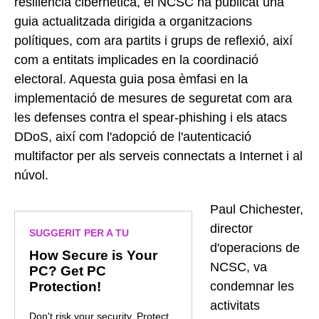
resiliència cibernètica, el NCSC ha publicat una
guia actualitzada dirigida a organitzacions
polítiques, com ara partits i grups de reflexió, així
com a entitats implicades en la coordinació
electoral. Aquesta guia posa èmfasi en la
implementació de mesures de seguretat com ara
les defenses contra el spear-phishing i els atacs
DDoS, així com l'adopció de l'autenticació
multifactor per als serveis connectats a Internet i al
núvol.
Paul Chichester,
director
SUGGERIT PER A TU
d'operacions de
How Secure is Your
NCSC, va
PC? Get PC
Protection!
condemnar les
activitats
Don't risk your security. Protect