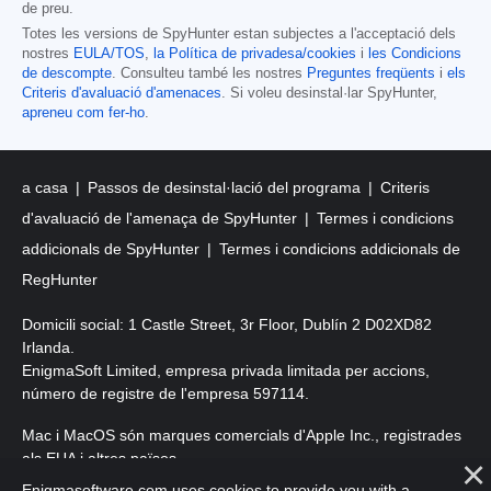
de preu.
Totes les versions de SpyHunter estan subjectes a l'acceptació dels
nostres
EULA/TOS
,
la Política de privadesa/cookies
i
les Condicions
de descompte
. Consulteu també les nostres
Preguntes freqüents
i
els
Criteris d'avaluació d'amenaces
. Si voleu desinstal·lar SpyHunter,
apreneu com fer-ho
.
a casa
Passos de desinstal·lació del programa
Criteris
d'avaluació de l'amenaça de SpyHunter
Termes i condicions
addicionals de SpyHunter
Termes i condicions addicionals de
RegHunter
Domicili social: 1 Castle Street, 3r Floor, Dublín 2 D02XD82
Irlanda.
EnigmaSoft Limited, empresa privada limitada per accions,
número de registre de l'empresa 597114.
Mac i MacOS són marques comercials d'Apple Inc., registrades
als EUA i altres països.
Enigmasoftware.com uses cookies to provide you with a