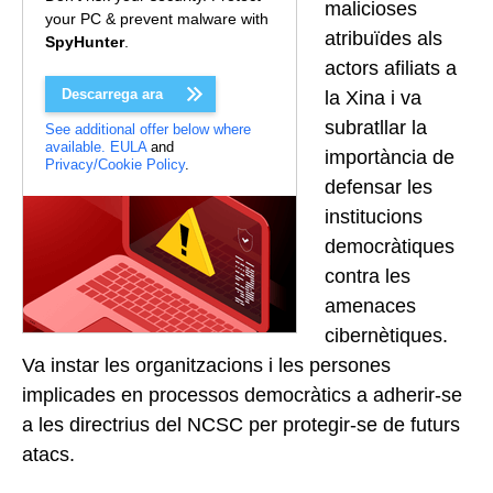
malicioses
your PC & prevent malware with
atribuïdes als
SpyHunter
.
actors afiliats a
Descarrega ara
la Xina i va
subratllar la
See additional offer below where
available.
EULA
and
importància de
Privacy/Cookie Policy
.
defensar les
institucions
democràtiques
contra les
amenaces
cibernètiques.
Va instar les organitzacions i les persones
implicades en processos democràtics a adherir-se
a les directrius del NCSC per protegir-se de futurs
atacs.