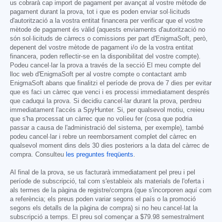
us cobrarà cap import de pagament per avançat al vostre mètode de
pagament durant la prova, tot i que es poden enviar sol·licituds
d'autorització a la vostra entitat financera per verificar que el vostre
mètode de pagament és vàlid (aquests enviaments d'autorització no
són sol·licituds de càrrecs o comissions per part d'EnigmaSoft, però,
depenent del vostre mètode de pagament i/o de la vostra entitat
financera, poden reflectir-se en la disponibilitat del vostre compte).
Podeu cancel·lar la prova a través de la secció El meu compte del
lloc web d'EnigmaSoft per al vostre compte o contactant amb
EnigmaSoft abans que finalitzi el període de prova de 7 dies per evitar
que es faci un càrrec que venci i es processi immediatament després
que caduqui la prova. Si decidiu cancel·lar durant la prova, perdreu
immediatament l'accés a SpyHunter. Si, per qualsevol motiu, creieu
que s'ha processat un càrrec que no volíeu fer (cosa que podria
passar a causa de l'administració del sistema, per exemple), també
podeu cancel·lar i rebre un reemborsament complet del càrrec en
qualsevol moment dins dels 30 dies posteriors a la data del càrrec de
compra. Consulteu
les preguntes freqüents
.
Al final de la prova, se us facturarà immediatament pel preu i pel
període de subscripció, tal com s'estableix als materials de l'oferta i
als termes de la pàgina de registre/compra (que s'incorporen aquí com
a referència; els preus poden variar segons el país o la promoció
segons els detalls de la pàgina de compra) si no heu cancel·lat la
subscripció a temps. El preu sol començar a
$79.98
semestralment