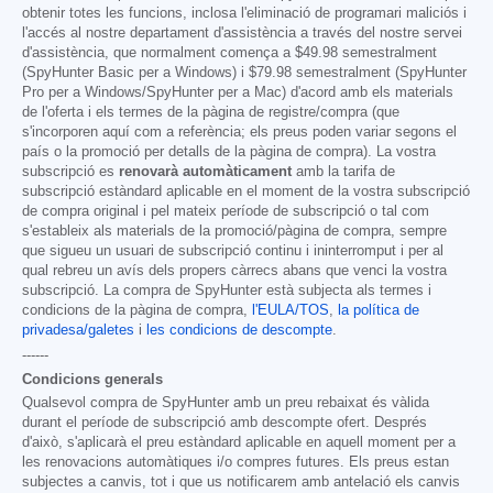
obtenir totes les funcions, inclosa l'eliminació de programari maliciós i
l'accés al nostre departament d'assistència a través del nostre servei
d'assistència, que normalment comença a
$49.98
semestralment
(SpyHunter Basic per a Windows) i
$79.98
semestralment (SpyHunter
Pro per a Windows/SpyHunter per a Mac) d'acord amb els materials
de l'oferta i els termes de la pàgina de registre/compra (que
s'incorporen aquí com a referència; els preus poden variar segons el
país o la promoció per detalls de la pàgina de compra). La vostra
subscripció es
renovarà automàticament
amb la tarifa de
subscripció estàndard aplicable en el moment de la vostra subscripció
de compra original i pel mateix període de subscripció o tal com
s'estableix als materials de la promoció/pàgina de compra, sempre
que sigueu un usuari de subscripció continu i ininterromput i per al
qual rebreu un avís dels propers càrrecs abans que venci la vostra
subscripció. La compra de SpyHunter està subjecta als termes i
condicions de la pàgina de compra,
l'EULA/TOS
,
la política de
privadesa/galetes
i
les condicions de descompte
.
------
Condicions generals
Qualsevol compra de SpyHunter amb un preu rebaixat és vàlida
durant el període de subscripció amb descompte ofert. Després
d'això, s'aplicarà el preu estàndard aplicable en aquell moment per a
les renovacions automàtiques i/o compres futures. Els preus estan
subjectes a canvis, tot i que us notificarem amb antelació els canvis