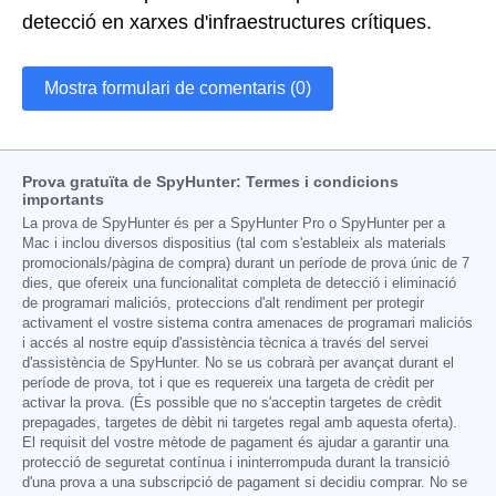
detecció en xarxes d'infraestructures crítiques.
Mostra formulari de comentaris (0)
Prova gratuïta de SpyHunter: Termes i condicions
importants
La prova de SpyHunter és per a SpyHunter Pro o SpyHunter per a
Mac i inclou diversos dispositius (tal com s'estableix als materials
promocionals/pàgina de compra) durant un període de prova únic de 7
dies, que ofereix una funcionalitat completa de detecció i eliminació
de programari maliciós, proteccions d'alt rendiment per protegir
activament el vostre sistema contra amenaces de programari maliciós
i accés al nostre equip d'assistència tècnica a través del servei
d'assistència de SpyHunter. No se us cobrarà per avançat durant el
període de prova, tot i que es requereix una targeta de crèdit per
activar la prova. (És possible que no s'acceptin targetes de crèdit
prepagades, targetes de dèbit ni targetes regal amb aquesta oferta).
El requisit del vostre mètode de pagament és ajudar a garantir una
protecció de seguretat contínua i ininterrompuda durant la transició
d'una prova a una subscripció de pagament si decidiu comprar. No se