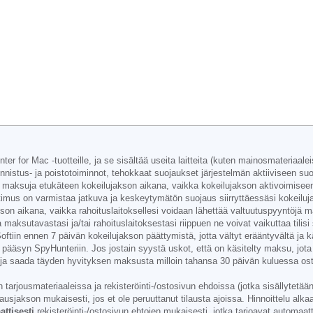
r for Mac -tuotteille, ja se sisältää useita laitteita (kuten mainosmateriaale
tunnistus- ja poistotoiminnot, tehokkaat suojaukset järjestelmän aktiiviseen 
 maksuja etukäteen kokeilujakson aikana, vaikka kokeilujakson aktivoimiseen va
imus on varmistaa jatkuva ja keskeytymätön suojaus siirryttäessäsi kokeiluja
n aikana, vaikka rahoituslaitoksellesi voidaan lähettää valtuutuspyyntöjä m
maksutavastasi ja/tai rahoituslaitoksestasi riippuen ne voivat vaikuttaa tilis
ftiin ennen 7 päivän kokeilujakson päättymistä, jotta vältyt erääntyvältä ja k
 pääsyn SpyHunteriin. Jos jostain syystä uskot, että on käsitelty maksu, jota
on ja saada täyden hyvityksen maksusta milloin tahansa 30 päivän kuluessa o
arjousmateriaaleissa ja rekisteröinti-/ostosivun ehdoissa (jotka sisällytetään t
sjakson mukaisesti, jos et ole peruuttanut tilausta ajoissa. Hinnoittelu alkaa
ttisesti
rekisteröinti-/ostosivun ehtojen mukaisesti, jotka tarjoavat automaa