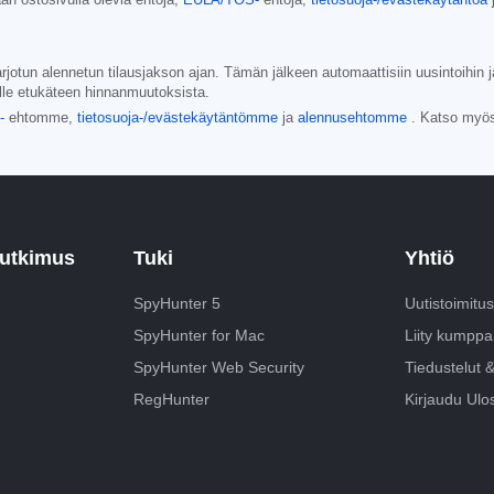
jotun alennetun tilausjakson ajan. Tämän jälkeen automaattisiin uusintoihin ja
lle etukäteen hinnanmuutoksista.
-
ehtomme,
tietosuoja-/evästekäytäntömme
ja
alennusehtomme
. Katso myö
tutkimus
Tuki
Yhtiö
SpyHunter 5
Uutistoimitus
SpyHunter for Mac
Liity kumpp
SpyHunter Web Security
Tiedustelut 
RegHunter
Kirjaudu Ulo