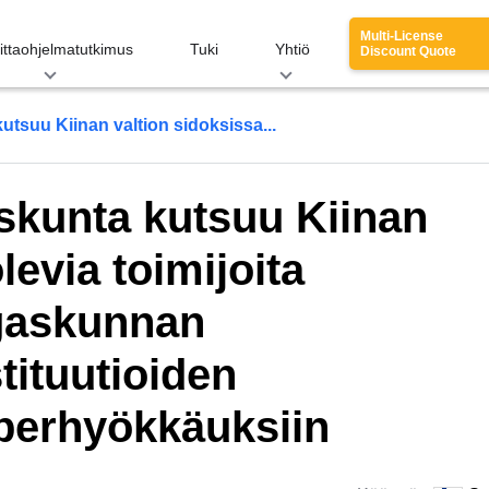
Multi-License
ittaohjelmatutkimus
Tuki
Yhtiö
Discount Quote
tsuu Kiinan valtion sidoksissa...
skunta kutsuu Kiinan
levia toimijoita
gaskunnan
tituutioiden
berhyökkäuksiin