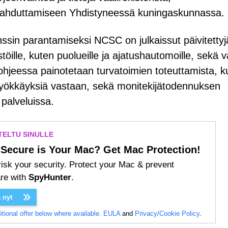
 tukahduttamiseen Yhdistyneessä kuningaskunnassa.
nssin parantamiseksi NCSC on julkaissut päivitettyj
jestöille, kuten puolueille ja ajatushautomoille, sekä 
sä ohjeessa painotetaan turvatoimien toteuttamista, k
hyökkäyksiä vastaan, sekä monitekijätodennuksen
ä palveluissa.
TELTU SINULLE
Secure is Your Mac? Get Mac Protection!
risk your security. Protect your Mac & prevent
re with
SpyHunter
.
 nyt
tional offer below where available.
EULA
and
Privacy/Cookie Policy
.