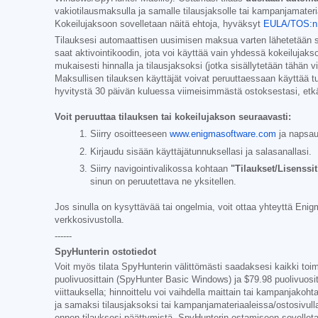
vakiotilausmaksulla ja samalle tilausjaksolle tai kampanjamateriaa
Kokeilujaksoon sovelletaan näitä ehtoja, hyväksyt
EULA/TOS:n
Tilauksesi automaattisen uusimisen maksua varten lähetetään 
saat aktivointikoodin, jota voi käyttää vain yhdessä kokeilujakso
mukaisesti hinnalla ja tilausjaksoksi (jotka sisällytetään tähän v
Maksullisen tilauksen käyttäjät voivat peruuttaessaan käyttää t
hyvitystä 30 päivän kuluessa viimeisimmästä ostoksestasi, etkä 
Voit peruuttaa tilauksen tai kokeilujakson seuraavasti:
Siirry osoitteeseen
www.enigmasoftware.com
ja napsa
Kirjaudu sisään käyttäjätunnuksellasi ja salasanallasi.
Siirry navigointivalikossa kohtaan
"Tilaukset/Lisenssit
sinun on peruutettava ne yksitellen.
Jos sinulla on kysyttävää tai ongelmia, voit ottaa yhteyttä En
verkkosivustolla.
------
SpyHunterin ostotiedot
Voit myös tilata SpyHunterin välittömästi saadaksesi kaikki toi
puolivuosittain (SpyHunter Basic Windows) ja
$79.98
puolivuosit
viittauksella; hinnoittelu voi vaihdella maittain tai kampanjakoht
ja samaksi tilausjaksoksi tai kampanjamateriaaleissa/ostosivulla
ennen tilauksesi päättymistä. SpyHunterin ostamiseen sovelleta