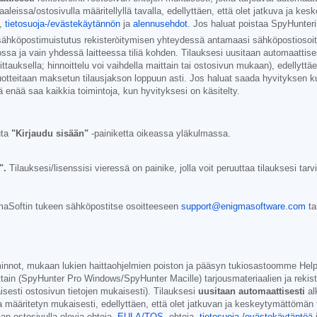
leissa/ostosivulla määritellyllä tavalla, edellyttäen, että olet jatkuva ja kes
,
tietosuoja-/evästekäytännön
ja
alennusehdot
. Jos haluat poistaa SpyHunter
sähköpostimuistutus rekisteröitymisen yhteydessä antamaasi sähköpostiosoi
ssa ja vain yhdessä laitteessa tiliä kohden. Tilauksesi uusitaan automaattisest
iittauksella; hinnoittelu voi vaihdella maittain tai ostosivun mukaan), edellyt
uotteitaan maksetun tilausjakson loppuun asti. Jos haluat saada hyvityksen ku
enää saa kaikkia toimintoja, kun hyvityksesi on käsitelty.
uta
"Kirjaudu sisään"
-painiketta oikeassa yläkulmassa.
".
Tilauksesi/lisenssisi vieressä on painike, jolla voit peruuttaa tilauksesi tar
igmaSoftin tukeen sähköpostitse osoitteeseen
support@enigmasoftware.com
ta
minnot, mukaan lukien haittaohjelmien poiston ja pääsyn tukiosastoomme HelpD
tain (SpyHunter Pro Windows/SpyHunter Macille) tarjousmateriaalien ja rekiste
aisesti ostosivun tietojen mukaisesti). Tilauksesi
uusitaan automaattisesti
al
 määritetyn mukaisesti, edellyttäen, että olet jatkuvan ja keskeytymättömän t
an ostosivulla olevia ehtoja,
EULA/TOS-
ehtoja,
tietosuoja-/evästekäytäntöä