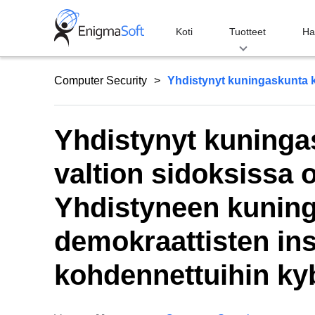
Skip
to
Koti
Tuotteet
Ha
content
Computer Security
Yhdistynyt kuningaskunta ku
Yhdistynyt kuninga
valtion sidoksissa o
Yhdistyneen kunin
demokraattisten ins
kohdennettuihin ky