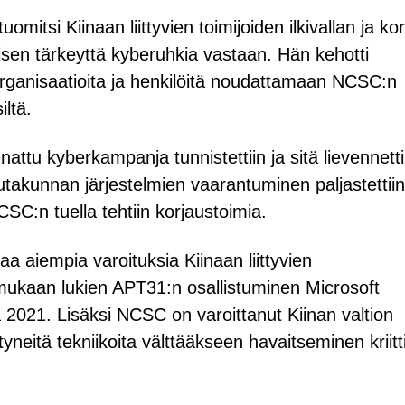
mitsi Kiinaan liittyvien toimijoiden ilkivallan ja kor
isen tärkeyttä kyberuhkia vastaan. Hän kehotti
 organisaatioita ja henkilöitä noudattamaan NCSC:n
iltä.
attu kyberkampanja tunnistettiin ja sitä lievennetti
autakunnan järjestelmien vaarantuminen paljastettiin
CSC:n tuella tehtiin korjaustoimia.
a aiempia varoituksia Kiinaan liittyvien
mukaan lukien APT31:n osallistuminen Microsoft
021. Lisäksi NCSC on varoittanut Kiinan valtion
ttyneitä tekniikoita välttääkseen havaitseminen kriit