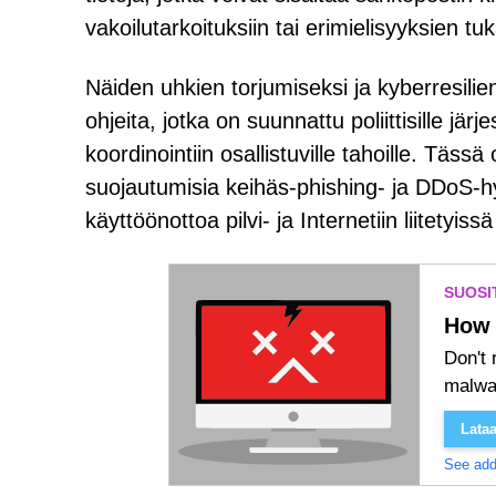
vakoilutarkoituksiin tai erimielisyyksien
Näiden uhkien torjumiseksi ja kyberresilie
ohjeita, jotka on suunnattu poliittisille jär
koordinointiin osallistuville tahoille. Täs
suojautumisia keihäs-phishing- ja DDoS-
käyttöönottoa pilvi- ja Internetiin liitetyiss
SUOSI
How 
Don't 
malwa
Lataa
See addi