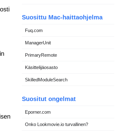
osti
Suosittu Mac-haittaohjelma
Fuq.com
ManagerUnit
in
PrimaryRemote
Käsittelijäosasto
SkilledModuleSearch
Suositut ongelmat
Eporner.com
tisen
Onko Lookmovie.io turvallinen?