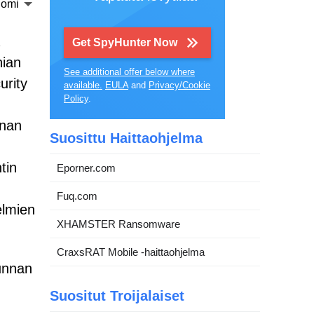
omi
Get SpyHunter Now
nian
See additional offer below where
urity
available.
EULA
and
Privacy/Cookie
Policy
.
inan
Suosittu Haittaohjelma
tin
Eporner.com
Fuq.com
elmien
XHAMSTER Ransomware
CraxsRAT Mobile -haittaohjelma
unnan
Suositut Troijalaiset