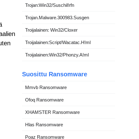
Trojan:Win32/Suschil!rfn
Trojan.Malware.300983.Susgen
ä
Troijalainen: Win32/Cloxer
vaalien
uten
Troijalainen:Script/Wacatac.H!ml
Troijalainen:Win32/Phonzy.A!ml
Suosittu Ransomware
Mmvb Ransomware
Ofoq Ransomware
XHAMSTER Ransomware
Hlas Ransomware
Poaz Ransomware