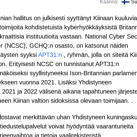
Käännä:
Su
nian hallitus on julkisesti syyttänyt Kiinaan kuuluvia
toimijoita kohdistetuista kyberhyökkäyksistä Britan
raattisia instituutioita vastaan. National Cyber Sec
r (NCSC), GCHQ:n osasto, on katsonut näiden
äysten syyksi
APT31:n
, ryhmän, jolla on siteitä Ki
oon. Erityisesti NCSC on tunnistanut APT31:n
näköiseksi syyllistyneeksi Ison-Britannian parlamen
itykseen vuonna 2021. Lisäksi Yhdistyneen
2021 ja 2022 välisenä aikana tapahtuneen järjest
een Kiinan valtion sidoksissa olevaan toimijaan. .
stavat merkittävän uhan Yhdistyneen kuningask
iedustelupalvelut voivat hyödyntää vaarantuneita
rjeenvaihtoa ja tietoja vaalirekisteristä,