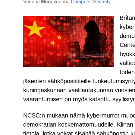
Vuonna
Mura
vuonna
Computer Security
Britan
kyber
demok
Cente
hyökk
valti
toden
jäsenten sähköpostitileille tunkeutumisyr
kuningaskunnan vaalilautakunnan vuosien 
vaarantumisen on myös katsottu syyllistyn
NCSC:n mukaan nämä kybermurrot muodo
demokratian koskemattomuudelle. Kiinan t
tietoja, jotka voivat sisältää sähköpostin ki