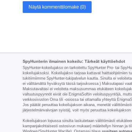
Näytä kommenttilomake (0)
SpyHunterin ilmainen kokeilu: Tärkeät käyttöehdot
SpyHunter-kokeilujakso on tarkoitettu SpyHunter Pro- tai SpyHunte
kokeilujaksoksi. Kokeilujakso tarjoaa kattavat haittaohjelmien 
tukitiimiimme SpyHunter-tukipalvelun kautta. Sinulta ei veloiteta
ei välttämättä hyväksytä tässä tarjouksessa.) Maksutapasi vaat
Maksutavaltasi ei veloiteta maksusummaa etukäteen kokeilujakso
valtuutuspyynnöt eivät ole EnigmaSoftin veloituspyyntöjä, mutta 
verkkosivuston Oma tili -osiossa tai ottamalla yhteyttä EnigmaSo
Jos päätät peruuttaa kokeilujakson aikana, menetät välittömästi
järjestelmänvalvojan syistä), voit myös peruuttaa kokeilujaks
Kokeilujakson lopussa sinulta laskutetaan välittömästi etukäteen t
kampanjakohtaisesti ostosivun mukaan) määritellyn hinnan ja tilau
Windows/SpyHunter Macille). Ostamasi tilaus
uusitaan automaa