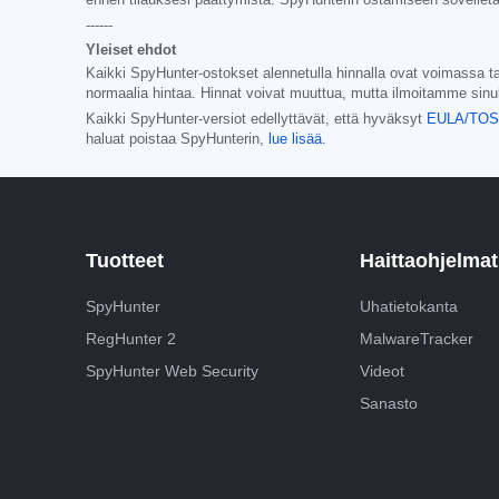
------
Yleiset ehdot
Kaikki SpyHunter-ostokset alennetulla hinnalla ovat voimassa tar
normaalia hintaa. Hinnat voivat muuttua, mutta ilmoitamme sinu
Kaikki SpyHunter-versiot edellyttävät, että hyväksyt
EULA/TOS
haluat poistaa SpyHunterin,
lue lisää
.
Tuotteet
Haittaohjelma
SpyHunter
Uhatietokanta
RegHunter 2
MalwareTracker
SpyHunter Web Security
Videot
Sanasto