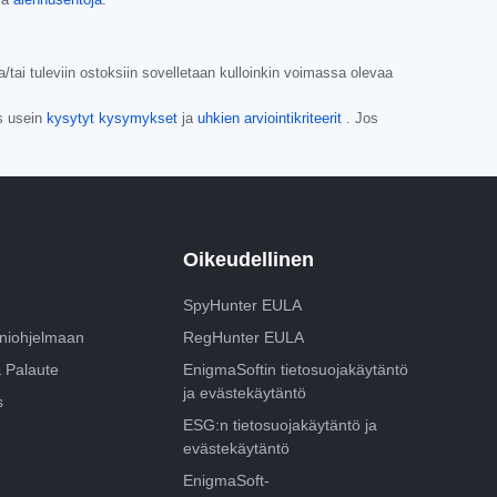
/tai tuleviin ostoksiin sovelletaan kulloinkin voimassa olevaa
s usein
kysytyt kysymykset
ja
uhkien arviointikriteerit
. Jos
Oikeudellinen
SpyHunter EULA
aniohjelmaan
RegHunter EULA
& Palaute
EnigmaSoftin tietosuojakäytäntö
ja evästekäytäntö
s
ESG:n tietosuojakäytäntö ja
evästekäytäntö
EnigmaSoft-