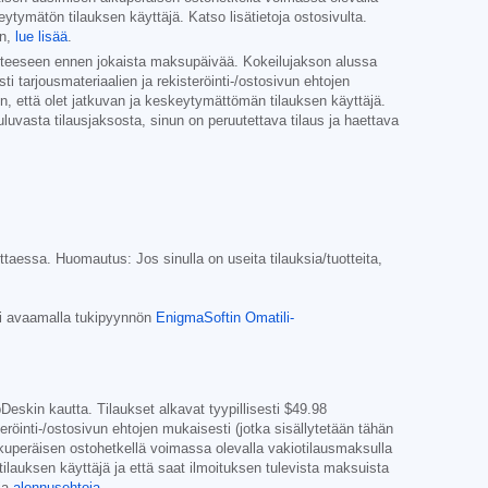
keytymätön tilauksen käyttäjä. Katso lisätietoja ostosivulta.
in,
lue lisää
.
tteeseen ennen jokaista maksupäivää. Kokeilujakson alussa
i tarjousmateriaalien ja rekisteröinti-/ostosivun ehtojen
täen, että olet jatkuvan ja keskeytymättömän tilauksen käyttäjä.
luvasta tilausjaksosta, sinun on peruutettava tilaus ja haettava
vittaessa. Huomautus: Jos sinulla on useita tilauksia/tuotteita,
i avaamalla tukipyynnön
EnigmaSoftin Omatili-
eskin kautta. Tilaukset alkavat tyypillisesti
$49.98
röinti-/ostosivun ehtojen mukaisesti (jotka sisällytetään tähän
kuperäisen ostohetkellä voimassa olevalla vakiotilausmaksulla
ilauksen käyttäjä ja että saat ilmoituksen tulevista maksuista
ja
alennusehtoja
.