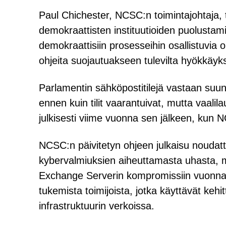
Paul Chichester, NCSC:n toimintajohtaja, tuo
demokraattisten instituutioiden puolustam
demokraattisiin prosesseihin osallistuvia
ohjeita suojautuakseen tulevilta hyökkäyks
Parlamentin sähköpostitilejä vastaan suunn
ennen kuin tilit vaarantuivat, mutta vaalil
julkisesti viime vuonna sen jälkeen, kun N
NCSC:n päivitetyn ohjeen julkaisu noudatta
kybervalmiuksien aiheuttamasta uhasta, 
Exchange Serverin kompromissiin vuonna 2
tukemista toimijoista, jotka käyttävät kehi
infrastruktuurin verkoissa.