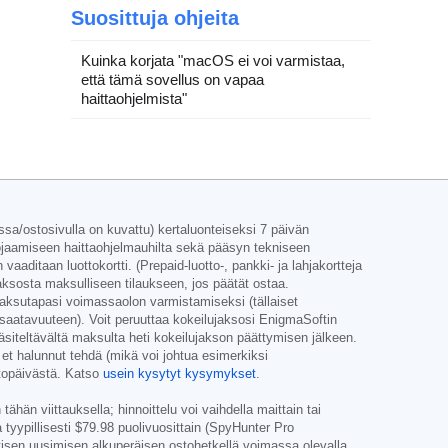
Suosittuja ohjeita
Kuinka korjata "macOS ei voi varmistaa,
että tämä sovellus on vapaa
haittaohjelmista"
issa/ostosivulla on kuvattu) kertaluonteiseksi 7 päivän
suojaamiseen haittaohjelmauhilta sekä pääsyn tekniseen
aditaan luottokortti. (Prepaid-luotto-, pankki- ja lahjakortteja
ksosta maksulliseen tilaukseen, jos päätät ostaa.
aksutapasi voimassaolon varmistamiseksi (tällaiset
i saatavuuteen). Voit peruuttaa kokeilujaksosi EnigmaSoftin
äsiteltävältä maksulta heti kokeilujakson päättymisen jälkeen.
 et halunnut tehdä (mikä voi johtua esimerkiksi
stopäivästä. Katso
usein kysytyt kysymykset
.
ähän viittauksella; hinnoittelu voi vaihdella maittain tai
 tyypillisesti
$79.98
puolivuosittain (SpyHunter Pro
ttisen uusimisen alkuperäisen ostohetkellä voimassa olevalla