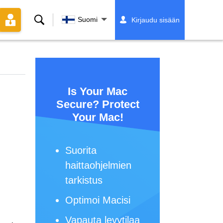
Hae
Suomi
Kirjaudu sisään
Is Your Mac
Secure? Protect
Your Mac!
Suorita
haittaohjelmien
tarkistus
Optimoi Macisi
Vapauta levytilaa