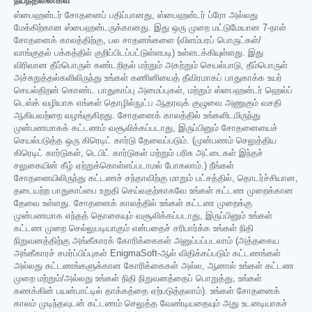
நிபந்தனைகள்
ஸ்பைஹன்டர் சோதனைப் பதிப்பானது, ஸ்பைஹன்டர் ப்ரோ அல்லது
மேக்கிற்கான ஸ்பைஹன்டருக்கானது. இது ஒரு முறை மட்டுமேயான 7-நாள்
சோதனைக் காலத்திற்கு, பல சாதனங்களை (விளம்பரப் பொருட்கள்/
வாங்குதல் பக்கத்தில் குறிப்பிடப்பட்டுள்ளபடி) உள்ளடக்கியுள்ளது. இது
விரிவான தீம்பொருள் கண்டறிதல் மற்றும் அகற்றும் செயல்பாடு, தீம்பொருள்
அச்சுறுத்தல்களிலிருந்து உங்கள் கணினியைத் தீவிரமாகப் பாதுகாக்க உயர்
செயல்திறன் கொண்ட பாதுகாப்பு அமைப்புகள், மற்றும் ஸ்பைஹன்டர் ஹெல்ப்
டெஸ்க் வழியாக எங்கள் தொழில்நுட்ப ஆதரவுக் குழுவை அணுகும் வசதி
ஆகியவற்றை வழங்குகிறது. சோதனைக் காலத்தில் உங்களிடமிருந்து
முன்பணமாகக் கட்டணம் வசூலிக்கப்படாது, இருப்பினும் சோதனையைச்
செயல்படுத்த ஒரு கிரெடிட் கார்டு தேவைப்படும். (முன்பணம் செலுத்திய
கிரெடிட் கார்டுகள், டெபிட் கார்டுகள் மற்றும் பரிசு அட்டைகள் இந்தச்
சலுகையின் கீழ் ஏற்றுக்கொள்ளப்படாமல் போகலாம்.) நீங்கள்
சோதனையிலிருந்து கட்டணச் சந்தாவிற்கு மாறும் பட்சத்தில், தொடர்ச்சியான,
தடையற்ற பாதுகாப்பை உறுதி செய்வதற்காகவே உங்கள் கட்டண முறைக்கான
தேவை உள்ளது. சோதனைக் காலத்தில் உங்கள் கட்டண முறைக்கு
முன்பணமாக எந்தத் தொகையும் வசூலிக்கப்படாது, இருப்பினும் உங்கள்
கட்டண முறை செல்லுபடியாகும் என்பதைச் சரிபார்க்க உங்கள் நிதி
நிறுவனத்திற்கு அங்கீகாரக் கோரிக்கைகள் அனுப்பப்படலாம் (அத்தகைய
அங்கீகாரச் சமர்ப்பிப்புகள் EnigmaSoft-ஆல் விதிக்கப்படும் கட்டணங்கள்
அல்லது கட்டணங்களுக்கான கோரிக்கைகள் அல்ல, ஆனால் உங்கள் கட்டண
முறை மற்றும்/அல்லது உங்கள் நிதி நிறுவனத்தைப் பொறுத்து, உங்கள்
கணக்கின் பயன்பாட்டில் தாக்கத்தை ஏற்படுத்தலாம்). உங்கள் சோதனைக்
காலம் முடிந்தவுடன் கட்டணம் செலுத்த வேண்டியதையும் அது உடனடியாகச்