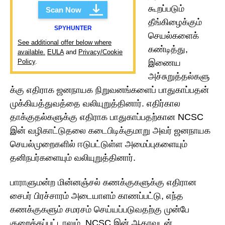
கூறப்படும்
Scan Now
தீங்கிழைக்கும்
SPYHUNTER
செயல்களைக்
See additional offer below where
கண்டித்து,
available.
EULA
and
Privacy/Cookie
Policy
.
இணைய
அச்சுறுத்தல்களு
க்கு எதிராக ஜனநாயக நிறுவனங்களைப் பாதுகாப்பதன்
முக்கியத்துவத்தை வலியுறுத்தினார். எதிர்கால
தாக்குதல்களுக்கு எதிராக பாதுகாப்பதற்கான NCSC
இன் வழிகாட்டுதலை கடைபிடிக்குமாறு அவர் ஜனநாயக
செயல்முறைகளில் ஈடுபட்டுள்ள அமைப்புகளையும்
தனிநபர்களையும் வலியுறுத்தினார்.
பாராளுமன்ற மின்னஞ்சல் கணக்குகளுக்கு எதிரான
சைபர் பிரச்சாரம் அடையாளம் காணப்பட்டு, எந்த
கணக்குகளும் சமரசம் செய்யப்படுவதற்கு முன்பே
குறைக்கப்பட்டாலும், NCSC இன் ஆதரவுடன்