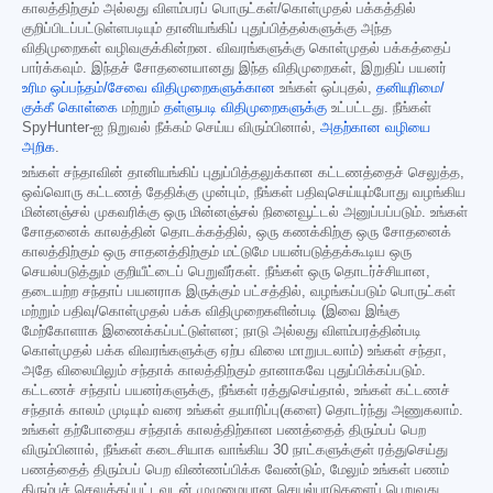
காலத்திற்கும் அல்லது விளம்பரப் பொருட்கள்/கொள்முதல் பக்கத்தில்
குறிப்பிடப்பட்டுள்ளபடியும் தானியங்கிப் புதுப்பித்தல்களுக்கு அந்த
விதிமுறைகள் வழிவகுக்கின்றன. விவரங்களுக்கு கொள்முதல் பக்கத்தைப்
பார்க்கவும். இந்தச் சோதனையானது இந்த விதிமுறைகள், இறுதிப் பயனர்
உரிம ஒப்பந்தம்/சேவை விதிமுறைகளுக்கான
உங்கள் ஒப்புதல்,
தனியுரிமை/
குக்கீ கொள்கை
மற்றும்
தள்ளுபடி விதிமுறைகளுக்கு
உட்பட்டது. நீங்கள்
SpyHunter-ஐ நிறுவல் நீக்கம் செய்ய விரும்பினால்,
அதற்கான வழியை
அறிக
.
உங்கள் சந்தாவின் தானியங்கிப் புதுப்பித்தலுக்கான கட்டணத்தைச் செலுத்த,
ஒவ்வொரு கட்டணத் தேதிக்கு முன்பும், நீங்கள் பதிவுசெய்யும்போது வழங்கிய
மின்னஞ்சல் முகவரிக்கு ஒரு மின்னஞ்சல் நினைவூட்டல் அனுப்பப்படும். உங்கள்
சோதனைக் காலத்தின் தொடக்கத்தில், ஒரு கணக்கிற்கு ஒரு சோதனைக்
காலத்திற்கும் ஒரு சாதனத்திற்கும் மட்டுமே பயன்படுத்தக்கூடிய ஒரு
செயல்படுத்தும் குறியீட்டைப் பெறுவீர்கள். நீங்கள் ஒரு தொடர்ச்சியான,
தடையற்ற சந்தாப் பயனராக இருக்கும் பட்சத்தில், வழங்கப்படும் பொருட்கள்
மற்றும் பதிவு/கொள்முதல் பக்க விதிமுறைகளின்படி (இவை இங்கு
மேற்கோளாக இணைக்கப்பட்டுள்ளன; நாடு அல்லது விளம்பரத்தின்படி
கொள்முதல் பக்க விவரங்களுக்கு ஏற்ப விலை மாறுபடலாம்) உங்கள் சந்தா,
அதே விலையிலும் சந்தாக் காலத்திற்கும் தானாகவே புதுப்பிக்கப்படும்.
கட்டணச் சந்தாப் பயனர்களுக்கு, நீங்கள் ரத்துசெய்தால், உங்கள் கட்டணச்
சந்தாக் காலம் முடியும் வரை உங்கள் தயாரிப்பு(களை) தொடர்ந்து அணுகலாம்.
உங்கள் தற்போதைய சந்தாக் காலத்திற்கான பணத்தைத் திரும்பப் பெற
விரும்பினால், நீங்கள் கடைசியாக வாங்கிய 30 நாட்களுக்குள் ரத்துசெய்து
பணத்தைத் திரும்பப் பெற விண்ணப்பிக்க வேண்டும், மேலும் உங்கள் பணம்
திரும்பச் செலுத்தப்பட்டவுடன் முழுமையான செயல்பாடுகளைப் பெறுவது