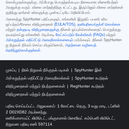
கொள்முதல்களுக்கு, அப்போது பொருந்தக்கூடிய நிலையான விலையேற்றம்
அமலுக்கு வரும். விலை மாற்றத்திற்கு உட்பட்டது, இருப்பினும் விலை மாற்றங்கள்
குறித்து நாங்கள் உங்களுக்கு முன்கூட்டியே அறிவிப்போம்.
அனைத்து SpyHunter பதிப்புகளும், எங்களின் இறுதிப் பயனர் உரிம
ஒப்பந்தம்/சேவை விதிமுறைகள்
(EULA/TOS)
,
தனியுரிமை/குக்கீ கொள்கை
மற்றும்
தள்ளுபடி விதிமுறைகளுக்கு
நீங்கள் ஒப்புக்கொள்வதைப் பொறுத்தது.
தயவுசெய்து எங்களின் அடிக்கடி
கேட்கப்படும் கேள்விகள் (FAQs)
மற்றும்
அச்சுறுத்தல் மதிப்பீட்டு அளவுகோல்களையும்
பார்க்கவும். நீங்கள் SpyHunter-
ஐ நிறுவல் நீக்கம் செய்ய விரும்பினால்,
அதற்கான வழியைத்
தெரிந்துகொள்ளுங்கள்
.
முகப்பு
நிரல் நிறுவல் நீக்குதல் படிகள்
SpyHunter இன்
அச்சுறுத்தல் மதிப்பீட்டு அளவுகோல்கள்
SpyHunter கூடுதல்
விதிமுறைகள் மற்றும் நிபந்தனைகள்
RegHunter கூடுதல்
விதிமுறைகள் மற்றும் நிபந்தனைகள்
பதிவு செய்யப்பட்ட அலுவலகம்: 1 கோட்டை தெரு, 3 வது மாடி, டப்ளின்
2 D02XD82 அயர்லாந்து.
எனிக்மாசாஃப்ட் லிமிடெட், பங்குகளால் பிரைவேட் கம்பெனி லிமிடெட்,
நிறுவன பதிவு எண் 597114.