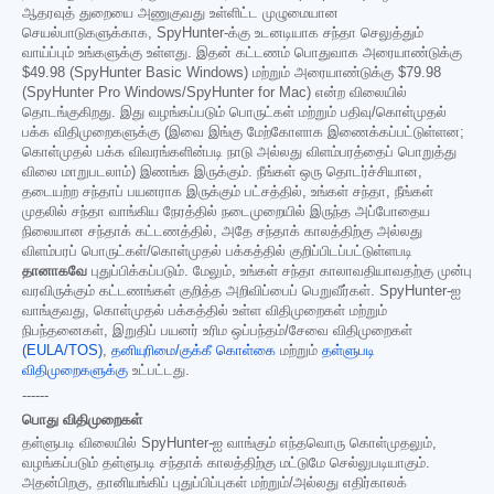
ஆதரவுத் துறையை அணுகுவது உள்ளிட்ட முழுமையான
செயல்பாடுகளுக்காக, SpyHunter-க்கு உடனடியாக சந்தா செலுத்தும்
வாய்ப்பும் உங்களுக்கு உள்ளது. இதன் கட்டணம் பொதுவாக அரையாண்டுக்கு
$49.98
(SpyHunter Basic Windows) மற்றும் அரையாண்டுக்கு
$79.98
(SpyHunter Pro Windows/SpyHunter for Mac) என்ற விலையில்
தொடங்குகிறது. இது வழங்கப்படும் பொருட்கள் மற்றும் பதிவு/கொள்முதல்
பக்க விதிமுறைகளுக்கு (இவை இங்கு மேற்கோளாக இணைக்கப்பட்டுள்ளன;
கொள்முதல் பக்க விவரங்களின்படி நாடு அல்லது விளம்பரத்தைப் பொறுத்து
விலை மாறுபடலாம்) இணங்க இருக்கும். நீங்கள் ஒரு தொடர்ச்சியான,
தடையற்ற சந்தாப் பயனராக இருக்கும் பட்சத்தில், உங்கள் சந்தா, நீங்கள்
முதலில் சந்தா வாங்கிய நேரத்தில் நடைமுறையில் இருந்த அப்போதைய
நிலையான சந்தாக் கட்டணத்தில், அதே சந்தாக் காலத்திற்கு அல்லது
விளம்பரப் பொருட்கள்/கொள்முதல் பக்கத்தில் குறிப்பிடப்பட்டுள்ளபடி
தானாகவே
புதுப்பிக்கப்படும். மேலும், உங்கள் சந்தா காலாவதியாவதற்கு முன்பு
வரவிருக்கும் கட்டணங்கள் குறித்த அறிவிப்பைப் பெறுவீர்கள். SpyHunter-ஐ
வாங்குவது, கொள்முதல் பக்கத்தில் உள்ள விதிமுறைகள் மற்றும்
நிபந்தனைகள், இறுதிப் பயனர் உரிம ஒப்பந்தம்/சேவை விதிமுறைகள்
(EULA/TOS)
,
தனியுரிமை/குக்கீ கொள்கை
மற்றும்
தள்ளுபடி
விதிமுறைகளுக்கு
உட்பட்டது.
------
பொது விதிமுறைகள்
தள்ளுபடி விலையில் SpyHunter-ஐ வாங்கும் எந்தவொரு கொள்முதலும்,
வழங்கப்படும் தள்ளுபடி சந்தாக் காலத்திற்கு மட்டுமே செல்லுபடியாகும்.
அதன்பிறகு, தானியங்கிப் புதுப்பிப்புகள் மற்றும்/அல்லது எதிர்காலக்