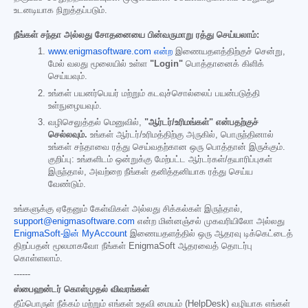
உடனடியாக நிறுத்தப்படும்.
நீங்கள் சந்தா அல்லது சோதனையை பின்வருமாறு ரத்து செய்யலாம்:
www.enigmasoftware.com என்ற
இணையதளத்திற்குச் சென்று,
மேல் வலது மூலையில் உள்ள
"Login"
பொத்தானைக் கிளிக்
செய்யவும்.
உங்கள் பயனர்பெயர் மற்றும் கடவுச்சொல்லைப் பயன்படுத்தி
உள்நுழையவும்.
வழிசெலுத்தல் மெனுவில்,
"ஆர்டர்/உரிமங்கள்" என்பதற்குச்
செல்லவும்.
உங்கள் ஆர்டர்/உரிமத்திற்கு அருகில், பொருந்தினால்
உங்கள் சந்தாவை ரத்து செய்வதற்கான ஒரு பொத்தான் இருக்கும்.
குறிப்பு: உங்களிடம் ஒன்றுக்கு மேற்பட்ட ஆர்டர்கள்/தயாரிப்புகள்
இருந்தால், அவற்றை நீங்கள் தனித்தனியாக ரத்து செய்ய
வேண்டும்.
உங்களுக்கு ஏதேனும் கேள்விகள் அல்லது சிக்கல்கள் இருந்தால்,
support@enigmasoftware.com
என்ற மின்னஞ்சல் முகவரியிலோ அல்லது
EnigmaSoft-இன் MyAccount
இணையதளத்தில் ஒரு ஆதரவு டிக்கெட்டைத்
திறப்பதன் மூலமாகவோ நீங்கள் EnigmaSoft ஆதரவைத் தொடர்பு
கொள்ளலாம்.
------
ஸ்பைஹன்டர் கொள்முதல் விவரங்கள்
தீம்பொருள் நீக்கம் மற்றும் எங்கள் உதவி மையம் (HelpDesk) வழியாக எங்கள்