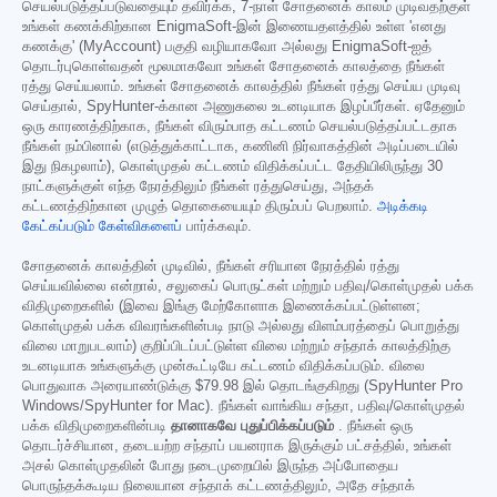
செயல்படுத்தப்படுவதையும் தவிர்க்க, 7-நாள் சோதனைக் காலம் முடிவதற்குள்
உங்கள் கணக்கிற்கான EnigmaSoft-இன் இணையதளத்தில் உள்ள 'எனது
கணக்கு' (MyAccount) பகுதி வழியாகவோ அல்லது EnigmaSoft-ஐத்
தொடர்புகொள்வதன் மூலமாகவோ உங்கள் சோதனைக் காலத்தை நீங்கள்
ரத்து செய்யலாம். உங்கள் சோதனைக் காலத்தில் நீங்கள் ரத்து செய்ய முடிவு
செய்தால், SpyHunter-க்கான அணுகலை உடனடியாக இழப்பீர்கள். ஏதேனும்
ஒரு காரணத்திற்காக, நீங்கள் விரும்பாத கட்டணம் செயல்படுத்தப்பட்டதாக
நீங்கள் நம்பினால் (எடுத்துக்காட்டாக, கணினி நிர்வாகத்தின் அடிப்படையில்
இது நிகழலாம்), கொள்முதல் கட்டணம் விதிக்கப்பட்ட தேதியிலிருந்து 30
நாட்களுக்குள் எந்த நேரத்திலும் நீங்கள் ரத்துசெய்து, அந்தக்
கட்டணத்திற்கான முழுத் தொகையையும் திரும்பப் பெறலாம்.
அடிக்கடி
கேட்கப்படும் கேள்விகளைப்
பார்க்கவும்.
சோதனைக் காலத்தின் முடிவில், நீங்கள் சரியான நேரத்தில் ரத்து
செய்யவில்லை என்றால், சலுகைப் பொருட்கள் மற்றும் பதிவு/கொள்முதல் பக்க
விதிமுறைகளில் (இவை இங்கு மேற்கோளாக இணைக்கப்பட்டுள்ளன;
கொள்முதல் பக்க விவரங்களின்படி நாடு அல்லது விளம்பரத்தைப் பொறுத்து
விலை மாறுபடலாம்) குறிப்பிடப்பட்டுள்ள விலை மற்றும் சந்தாக் காலத்திற்கு
உடனடியாக உங்களுக்கு முன்கூட்டியே கட்டணம் விதிக்கப்படும். விலை
பொதுவாக அரையாண்டுக்கு
$79.98
இல் தொடங்குகிறது (SpyHunter Pro
Windows/SpyHunter for Mac). நீங்கள் வாங்கிய சந்தா, பதிவு/கொள்முதல்
பக்க விதிமுறைகளின்படி
தானாகவே புதுப்பிக்கப்படும்
. நீங்கள் ஒரு
தொடர்ச்சியான, தடையற்ற சந்தாப் பயனராக இருக்கும் பட்சத்தில், உங்கள்
அசல் கொள்முதலின் போது நடைமுறையில் இருந்த அப்போதைய
பொருந்தக்கூடிய நிலையான சந்தாக் கட்டணத்திலும், அதே சந்தாக்