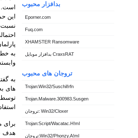
بدافزار محبوب
این حم
Eporner.com
Fuq.com
احتمال
XHAMSTER Ransomware
بدافزار موبایل CraxsRAT
وابسته
تروجان های محبوب
Trojan:Win32/Suschil!rfn
های به
توسط س
Trojan.Malware.300983.Susgen
استفاد
تروجان: Win32/Cloxer
Trojan:Script/Wacatac.H!ml
هدف سا
تروجان:Win32/Phonzy.A!ml