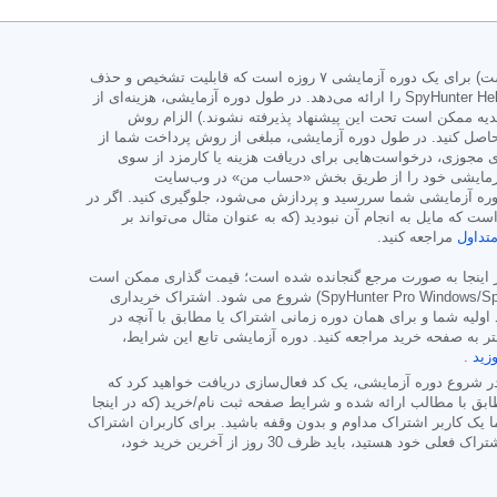
نسخه آزمایشی SpyHunter برای SpyHunter Pro یا SpyHunter برای مک است و شامل چندین دستگاه (همانطور که در صفحه تبلیغات/خرید ذکر شده است) برای یک دوره آزمایشی ۷ روزه است که قابلیت تشخیص و حذف
جامع بدافزار، محافظ‌های با کارایی بالا برای محافظت فعال از سیستم شما در برابر تهدیدات بدافزار و دسترسی به تیم پشتیبانی فنی ما از طریق SpyHunter HelpDesk را ارائه می‌دهد. در طول دوره آزمایشی، هزینه‌ای از
دیه ممکن است تحت این پیشنهاد پذیرفته نشوند.) الزام روش
اصل کنید. در طول دوره آزمایشی، مبلغی از روش پرداخت شما از
مجوزی، درخواست‌هایی برای دریافت هزینه یا کارمزد از سوی
وره آزمایشی خود را از طریق بخش «حساب من» در وب‌سایت
پرداخت هزینه‌ای که بلافاصله پس از انقضای دوره آزمایشی شما سررسید و پردازش می‌شود، جلوگیری کنید. اگر در
لی معتقدید هزینه‌ای پردازش شده است که مایل به انجام آن نبودید (که به عنوان مثال می‌تواند بر
تداول
مراجعه کنید.
در اینجا به صورت مرجع گنجانده شده است؛ قیمت گذاری ممکن است
به صورت شش ماهه (SpyHunter Pro Windows/SpyHunter for Mac) شروع می شود. اشتراک خریداری
اولیه شما و برای همان دوره زمانی اشتراک یا مطابق با آنچه در
ر به صفحه خرید مراجعه کنید. دوره آزمایشی تابع این شرایط،
زید
.
. در شروع دوره آزمایشی، یک کد فعال‌سازی دریافت خواهید کرد که
ق با مطالب ارائه شده و شرایط صفحه ثبت نام/خرید (که در اینجا
ک کاربر اشتراک مداوم و بدون وقفه باشید. برای کاربران اشتراک
پولی، در صورت لغو اشتراک، تا پایان دوره اشتراک پولی خود به محصول(های) خود دسترسی خواهید داشت. اگر مایل به دریافت بازپرداخت برای دوره اشتراک فعلی خود هستید، باید ظرف 30 روز از آخرین خرید خود،