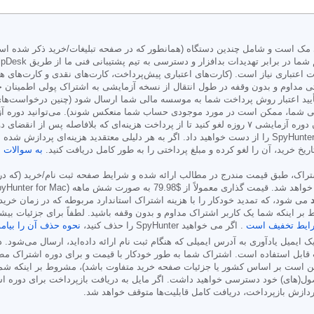
اعتباری نیاز است. (کارت‌های اعتباری پیش‌پرداخت، کارت‌های نقدی و کارت‌های ه
 مداوم و بدون وقفه در طول انتقال از نسخه آزمایشی به اشتراک پولی اطمینان ح
ید اعتبار روش پرداخت شما به موسسه مالی شما ارسال شود (چنین درخواست‌های 
موسسه مالی شما، ممکن است در مورد موجودی حساب شما منعکس شوند). می‌توانید د
EnigmaSoft برای حساب خود یا با تماس با EnigmaSoft قبل از پایان دوره آزمایشی ۷ روزه لغو کنید تا از 
طول دوره آزمایشی خود تصمیم به لغو بگیرید، بلافاصله دسترسی به SpyHunter را از دست خواهید داد. اگر به هر دلی
به سوالات م
اشتراک، طبق قیمت مندرج در مطالب ارائه شده و شرایط صفحه ثبت نام/خرید (که 
واهد شد. قیمت گذاری معمولاً از
$79.98
می شود، که تمدید خودکار را با هزینه اشتراک استاندارد مربوطه که در زمان خرید 
 اینکه شما یک کاربر اشتراک مداوم و بدون وقفه باشید. لطفاً برای جزئیات بیشت
ایط تخفیف است
. اگر می خواهید SpyHunter را حذف کنید،
نحوه حذف آن را بیامو
ک ایمیل یادآوری به آدرس ایمیلی که هنگام ثبت نام ارائه داده‌اید، ارسال می‌شود
بل استفاده است. اشتراک شما به طور خودکار با قیمت و برای دوره اشتراک مطاب
است بر اساس کشور یا جزئیات صفحه خرید متفاوت باشد)، مشروط بر اینکه شما ی
ردازش بازپرداخت، دریافت کامل قابلیت‌ها متوقف خواهد شد.