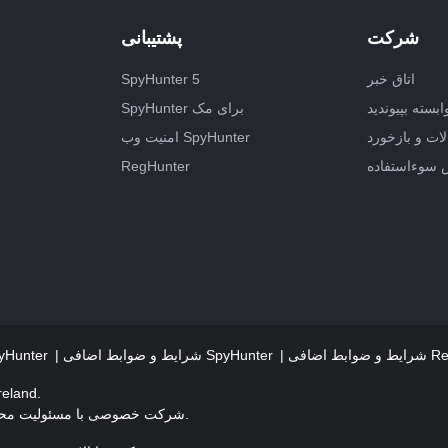
شرکت
پشتیبانی
اتاق خبر
SpyHunter 5
ابسته بپیوندید
SpyHunter برای مک
ات و بازخورد
امنیت وب SpyHunter
 سوءاستفاده
RegHunter
RegHunte
شرایط و ضوابط اضافی SpyHunter
معیارهای ارزیابی تهدید 
دفتر ثبت شده: 1
EnigmaSoft Limited، شرکت خصوصی با مسئولیت محدود با سهام، شماره ثبت شرکت 597114.