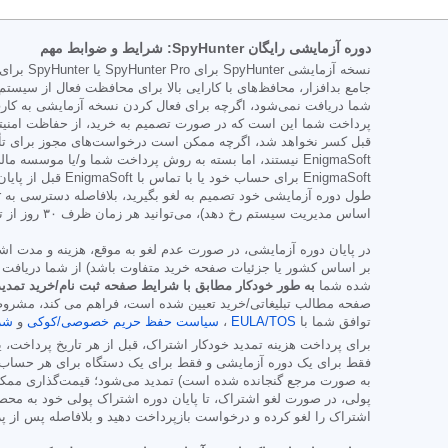
دوره آزمایشی رایگان SpyHunter: شرایط و ضوابط مهم
شما دریافت نمی‌شود، اگرچه برای فعال کردن نسخه آزمایشی به کارت 
پرداخت شما این است که در صورت تصمیم به خرید، از حفاظت امنیتی
قبل کسر نخواهد شد، اگرچه ممکن است درخواست‌های مجوز برای تأی
EnigmaSoft نیستند، اما بسته به روش پرداخت شما و/یا 
اساس مدیریت سیستم رخ دهد)، می‌توانید هر زمان ظرف ۳۰ روز از تاریخ خرید، آن را لغو کرده و مبلغ پرداختی را به طور کامل دریافت کنید.
در پایان دوره آزمایشی، در صورت عدم لغو به موقع، هزینه و مدت 
بر اساس کشور یا جزئیات صفحه خرید متفاوت باشد) از شما دریافت خ
شده شما
به طور خودکار مطابق با شرایط صفحه ثبت نام/خرید تمدید
صفحه مطالب تبلیغاتی/خرید تعیین شده است، فراهم می کند، مشروط بر
توافق شما با
EULA/TOS
،
سیاست حفظ حریم خصوصی/کوکی
و
شر
برای پرداخت هزینه تمدید خودکار اشتراک، قبل از هر تاریخ پرداخت، ی
فقط برای یک دوره آزمایشی و فقط برای یک دستگاه برای هر حساب قا
به صورت مرجع گنجانده شده است) تمدید می‌شود؛ قیمت‌گذاری ممکن 
اشتراک را لغو کرده و درخواست بازپرداخت دهید و بلافاصله پس از پ