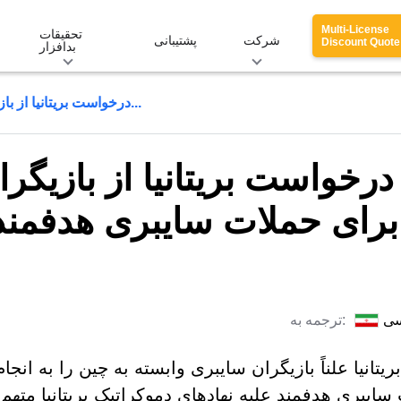
Multi-License
تحقیقات
شرکت
پشتیبانی
Discount Quote
بدافزار
درخواست بریتانیا از بازیگران وابسته به دولت چین برای...
درخواست بریتانیا از بازیگر
برای حملات سایبری هدفمند 
سی
ترجمه به:
یتانیا علناً بازیگران سایبری وابسته به چین را به انجام
سایبری هدفمند علیه نهادهای دموکراتیک بریتانیا متهم