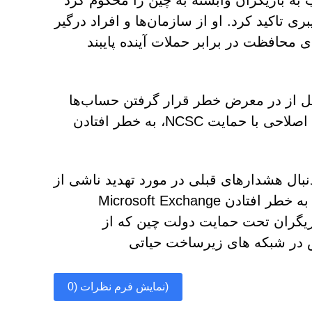
 های مخرب منتسب به بازیگران وابسته به چین را محکوم کرد
ری تاکید کرد. او از سازمان‌ها و افراد درگیر
دهای دموکراتیک خواست تا به رهنمودهای NCSC برای محافظت در برابر حملات آینده پایبند
قبل از در معرض خطر قرار گرفتن حساب‌ها
شناسایی و کاهش یافت، سال گذشته پس از انجام تلاش‌های اصلاحی با حمایت NCSC، به خطر افتادن
ستورالعمل‌های به‌روزرسانی شده توسط NCSC به دنبال هشدارهای قبلی در مورد تهدید ناشی از
قابلیت‌های سایبری مرتبط با چین، از جمله دخالت APT31 در به خطر افتادن Microsoft Exchange
ست. علاوه بر این، NCSC در مورد بازیگران تحت حمایت دولت چین که از
ص در شبکه های زیرساخت حیاتی
نمایش فرم نظرات (0)