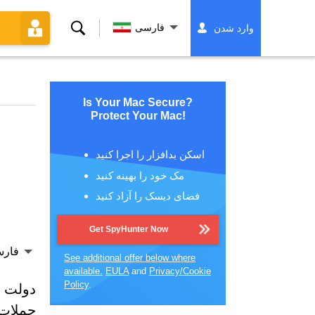
جستجو
فارسی
وارد شدن
کردن
Is Your Mac Secure?
Protect Your Mac!
اسکن بدافزار را اجرا کنید
مک خود را بهینه کنید
فضای دیسک را آزاد کنید
Get SpyHunter Now
فار
See additional offer below where
available.
EULA
and
Privacy/Cookie
Policy
.
دولت بر
حملات 