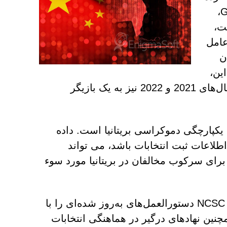
است. مرکز امنیت سایبری ملی (NCSC)، یک بخش از GCHQ،
ت،
 به عنوان عامل
ن
ر این،
به خطر افتادن سیستم‌ها در کمیسیون انتخابات بریتانیا بین سال‌های 2021 و 2022 نیز به یک بازیگر
 برای یکپارچگی دموکراسی بریتانیا است. داده
لاعات ثبت انتخابات باشد، می تواند
ی سرکوب مخالفان در بریتانیا مورد سوء
برای مبارزه با این تهدیدها و افزایش انعطاف‌پذیری سایبری، NCSC دستورالعمل‌های به‌روز شده‌ای را با
نین نهادهای درگیر در هماهنگی انتخابات