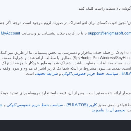
وشه بالا سمت راست کلیک کنید.
/مجوز خود، دکمه‌ای برای لغو اشتراک در صورت لزوم موجود است. توجه: اگر چندین
support@enigmasoft.co
یا با باز کردن تیکت پشتیبانی در وب‌سایت
MyAccount شرکت EnigmaSoft
شش ماهه (SpyHunter Pro Windows/SpyHunter for Mac) مطابق با مطا
د، بسته به تبلیغات، متفاوت باشد. اشتراک شما
به طور خودکار
با هزینه اشتراک ا
است، تمدید می‌شود، مشروط بر اینکه شما یک کاربر اشتراک مداوم و بدون وقفه باش
EUL
،
سیاست حفظ حریم خصوصی/کوکی
و
شرایط تخفیف
است.
 مدت اشتراک تخفیف‌دار ارائه شده معتبر است. پس از آن، قیمت استاندارد مربوطه برای تمد
.
کاربر (EULA/TOS)
،
سیاست حفظ حریم خصوصی/کوکی
و
شر
نحوه‌ی آن را بیاموزید
.