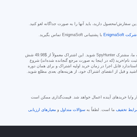
 سفارش/محصول دارید، باید آنها را به صورت جداگانه لغو کنید.
با پشتیبانی EnigmaSoft تماس بگیرید.
$49.98
شش
لب ارائه شده و شرایط صفحه ثبت نام/خرید (که در اینجا به صورت مرجع گنجانده شده‌اند) شروع
ستاندارد قابل اجرا در زمان خرید اولیه اشتراک و برای همان دوره
ید و قبل از انقضای اشتراک خود، از هزینه‌های بعدی مطلع شوید.
ید خودکار و/یا خریدهای آینده اعمال خواهد شد. قیمت‌گذاری ممکن است
ایط تخفیف
ما است. لطفاً به
سؤالات متداول
و
معیارهای ارزیابی