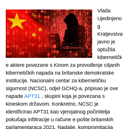
Vlada
Ujedinjeno
g
Kraljevstva
javno je
optužila
kibernetičk
e aktere povezane s Kinom za provođenje ciljanih
kibernetičkih napada na britanske demokratske
institucije. Nacionalni centar za kibernetičku
sigurnost (NCSC), odjel GCHQ-a, pripisao je ove
napade
APT31
, skupini koja je povezana s
kineskom državom. Konkretno, NCSC je
identificirao APT31 kao vjerojatnog počinitelja
pokušaja infiltracije u račune e-pošte britanskih
parlamentaraca 2021. Nadalje, kompromitacija