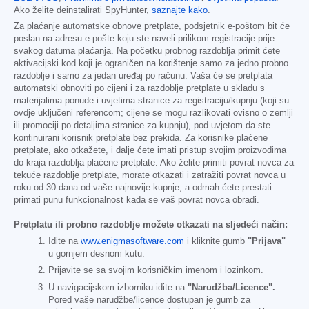
Ako želite deinstalirati SpyHunter,
saznajte kako
.
Za plaćanje automatske obnove pretplate, podsjetnik e-poštom bit će
poslan na adresu e-pošte koju ste naveli prilikom registracije prije
svakog datuma plaćanja. Na početku probnog razdoblja primit ćete
aktivacijski kod koji je ograničen na korištenje samo za jedno probno
razdoblje i samo za jedan uređaj po računu. Vaša će se pretplata
automatski obnoviti po cijeni i za razdoblje pretplate u skladu s
materijalima ponude i uvjetima stranice za registraciju/kupnju (koji su
ovdje uključeni referencom; cijene se mogu razlikovati ovisno o zemlji
ili promociji po detaljima stranice za kupnju), pod uvjetom da ste
kontinuirani korisnik pretplate bez prekida. Za korisnike plaćene
pretplate, ako otkažete, i dalje ćete imati pristup svojim proizvodima
do kraja razdoblja plaćene pretplate. Ako želite primiti povrat novca za
tekuće razdoblje pretplate, morate otkazati i zatražiti povrat novca u
roku od 30 dana od vaše najnovije kupnje, a odmah ćete prestati
primati punu funkcionalnost kada se vaš povrat novca obradi.
Pretplatu ili probno razdoblje možete otkazati na sljedeći način:
Idite na
www.enigmasoftware.com
i kliknite gumb
"Prijava"
u gornjem desnom kutu.
Prijavite se sa svojim korisničkim imenom i lozinkom.
U navigacijskom izborniku idite na
"Narudžba/Licence".
Pored vaše narudžbe/licence dostupan je gumb za