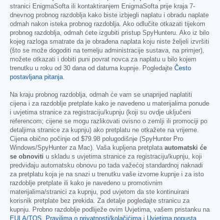
stranici EnigmaSofta ili kontaktiranjem EnigmaSofta prije kraja 7-
dnevnog probnog razdoblja kako biste izbjegli naplatu i obradu naplate
odmah nakon isteka probnog razdoblja. Ako odlučite otkazati tijekom
probnog razdoblja, odmah ćete izgubiti pristup SpyHunteru. Ako iz bilo
kojeg razloga smatrate da je obrađena naplata koju niste željeli izvršiti
(što se može dogoditi na temelju administracije sustava, na primjer),
možete otkazati i dobiti puni povrat novca za naplatu u bilo kojem
trenutku u roku od 30 dana od datuma kupnje. Pogledajte
Često
postavljana pitanja
.
Na kraju probnog razdoblja, odmah će vam se unaprijed naplatiti
cijena i za razdoblje pretplate kako je navedeno u materijalima ponude
i uvjetima stranice za registraciju/kupnju (koji su ovdje uključeni
referencom; cijene se mogu razlikovati ovisno o zemlji ili promociji po
detaljima stranice za kupnju) ako pretplatu ne otkažete na vrijeme.
Cijena obično počinje od
$79.98
polugodišnje (SpyHunter Pro
Windows/SpyHunter za Mac). Vaša kupljena pretplata
automatski će
se obnoviti
u skladu s uvjetima stranice za registraciju/kupnju, koji
predviđaju automatsku obnovu po tada važećoj standardnoj naknadi
za pretplatu koja je na snazi u trenutku vaše izvorne kupnje i za isto
razdoblje pretplate ili kako je navedeno u promotivnim
materijalima/stranici za kupnju, pod uvjetom da ste kontinuirani
korisnik pretplate bez prekida. Za detalje pogledajte stranicu za
kupnju. Probno razdoblje podliježe ovim Uvjetima, vašem pristanku na
EULA/TOS
,
Pravilima o privatnosti/kolačićima
i
Uvjetima popusta
.