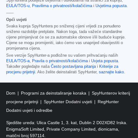
SpyHuntera podliježe uvjetima i odredbama na stranici za kupnju,
EULA/TOS-u
,
Pravilima o privatnosti/kolačićima
i
Uvjetima popusta
.
------
Opći uvjeti
Svaka kupnja SpyHuntera po sniženoj cijeni vrijedi za ponuđeno
sniženo razdoblje pretplate. Nakon toga, tada važeće standardne
cijene primjenjivat će se za automatske obnove i/ili buduće kupnje.
Cijene se mogu promijeniti, iako ćemo vas unaprijed obavijestiti o
promjenama cijena.
Sve verzije SpyHunter-a podložne su vašem prihvaćanju naših
EULA/TOS-a
,
Pravila o privatnosti/kolačićima
i
Uvjeta popusta
.
Također pogledajte naša
Često postavljana pitanja
i
Kriterije za
procjenu prijetnji
. Ako želite deinstalirati SpyHunter,
saznajte kako
.
Dom
Programi za deinstaliranje koraka
SpyHunterov kriterij
procjene prijetnji
SpyHunter Dodatni uvjeti
RegHunter
Dodatni uvjeti i odredbe
Sjedište ureda: Ulica Castle 1, 3. kat, Dublin 2 D02XD82 Irska.
EnigmaSoft Limited, Private Company Limited, dionicama,
matični broj 597114.