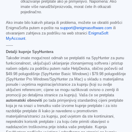
otkazivanje pretplate ako je primjenjivo. Napomena: Ako
imate više narudžbi/proizvoda, morat ćete ih otkazati
pojedinačno.
Ako imate bilo kakvih pitanja ili problema, možete se obratiti podršci
EnigmaSofta putem e-pošte na
support@enigmasoftware.com
ili
otvaranjem zahtjeva za podršku na web stranici
EnigmaSoft
MyAccount
.
------
Detalji kupnje SpyHuntera
Također imate mogućnost odmah se pretplatiti na SpyHunter za punu
funkcionalnost, uključujući uklanjanje zlonamjernog softvera i pristup
našem odjelu za podršku putem naše HelpDeska, obično počevši od
$49.98
polugodišnje (SpyHunter Basic Windows) i
$79.98
polugodišnje
(SpyHunter Pro Windows/SpyHunter za Mac) u skladu s materijalima
ponude i uvjetima registracije/stranice za kupnju (koji su ovdje
uključeni referencom; cijene se mogu razlikovati ovisno o zemlji ili
promociji po detaljima stranice za kupnju). Vaša će se pretplata
automatski obnoviti
po tada primjenjivoj standardnoj cijeni pretplate
koja je na snazi u trenutku vaše izvorne kupnje pretplate i za isto
razdoblje pretplate ili kako je navedeno u promotivnim
materijalima/stranici za kupnju, pod uvjetom da ste kontinuirani,
neprekidni korisnik pretplate i za koju ćete primiti obavijest o
nadolazećim troškovima prije isteka vaše pretplate. Kupnja