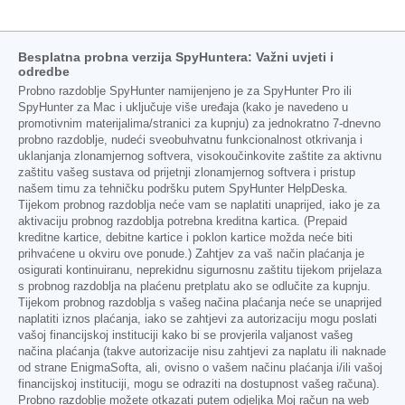
Besplatna probna verzija SpyHuntera: Važni uvjeti i
odredbe
Probno razdoblje SpyHunter namijenjeno je za SpyHunter Pro ili
SpyHunter za Mac i uključuje više uređaja (kako je navedeno u
promotivnim materijalima/stranici za kupnju) za jednokratno 7-dnevno
probno razdoblje, nudeći sveobuhvatnu funkcionalnost otkrivanja i
uklanjanja zlonamjernog softvera, visokoučinkovite zaštite za aktivnu
zaštitu vašeg sustava od prijetnji zlonamjernog softvera i pristup
našem timu za tehničku podršku putem SpyHunter HelpDeska.
Tijekom probnog razdoblja neće vam se naplatiti unaprijed, iako je za
aktivaciju probnog razdoblja potrebna kreditna kartica. (Prepaid
kreditne kartice, debitne kartice i poklon kartice možda neće biti
prihvaćene u okviru ove ponude.) Zahtjev za vaš način plaćanja je
osigurati kontinuiranu, neprekidnu sigurnosnu zaštitu tijekom prijelaza
s probnog razdoblja na plaćenu pretplatu ako se odlučite za kupnju.
Tijekom probnog razdoblja s vašeg načina plaćanja neće se unaprijed
naplatiti iznos plaćanja, iako se zahtjevi za autorizaciju mogu poslati
vašoj financijskoj instituciji kako bi se provjerila valjanost vašeg
načina plaćanja (takve autorizacije nisu zahtjevi za naplatu ili naknade
od strane EnigmaSofta, ali, ovisno o vašem načinu plaćanja i/ili vašoj
financijskoj instituciji, mogu se odraziti na dostupnost vašeg računa).
Probno razdoblje možete otkazati putem odjeljka Moj račun na web