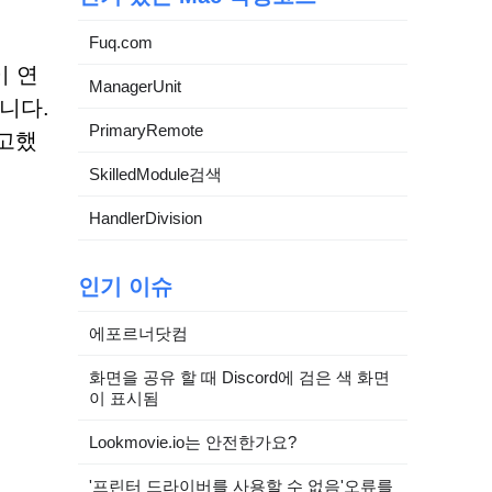
Fuq.com
이 연
ManagerUnit
니다.
PrimaryRemote
경고했
SkilledModule검색
HandlerDivision
인기 이슈
에포르너닷컴
화면을 공유 할 때 Discord에 검은 색 화면
이 표시됨
Lookmovie.io는 안전한가요?
'프린터 드라이버를 사용할 수 없음'오류를