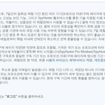
r for Mac용으로, 7일간의 일회성 체험 기간 동안 여러 기기(프로모션 자료/구매 
고성능 보안 기능, 그리고 SpyHunter 헬프데스크를 통한 기술 지원팀 이용
드, 직불카드, 상품권은 이 체험판에서 사용할 수 없습니다.) 결제 수단 정
 선불로 청구되지 않습니다. 단, 결제 수단의 유효성을 확인하기 위해 금융 
는 금융 기관에 따라 계정 사용 가능 여부에 영향을 미칠 수 있습니다). 7일 체험 
 체험 기간 종료 후 즉시 요금이 청구되는 것을 방지하려면 취소하는 것이 좋습니다.
 구매일로부터 30일 이내에 언제든지 취소하고 전액 환불받을 수 있습니다. 자
/구매 페이지 약관(본 약관에 참조로 포함됨, 가격은 국가 또는 프로모션에 따라
일반적으로 6개월마다
$79.98
부터 시작합니다(SpyHunter Pro Windows/Spy
준 구독료로 동일한 구독 기간 또는 프로모션 자료/구매 페이지에 명시된 기간
하십시오. 체험판은 본 약관, 최종
사용자 라이선스 계약/서비스 약관
,
개인정보
메일 주소로 알림 이메일이 발송됩니다. 체험 기간 시작 시, 계정당 하나의 기기
 또는 프로모션에 따라 다를 수 있으며 구매 페이지 세부 정보는 별도 참조)에
 제품을 계속 이용할 수 있습니다. 현재 구독 기간에 대한 환불을 원하시는 경
됩니다.
있는
"로그인"
버튼을 클릭하세요.