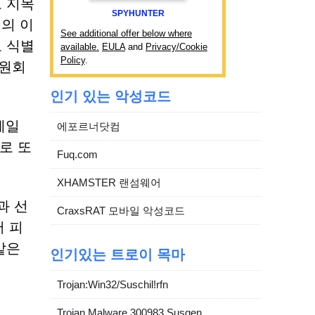
 지목
SPYHUNTER
원의 이
See additional offer below where
 식별
available.
EULA
and
Privacy/Cookie
Policy
.
위원회
인기 있는 악성코드
메일
에포르너닷컴
로 또
Fuq.com
XHAMSTER 랜섬웨어
과 선
CraxsRAT 모바일 악성코드
 피
같은
인기있는 트로이 목마
Trojan:Win32/Suschil!rfn
Trojan.Malware.300983.Susgen