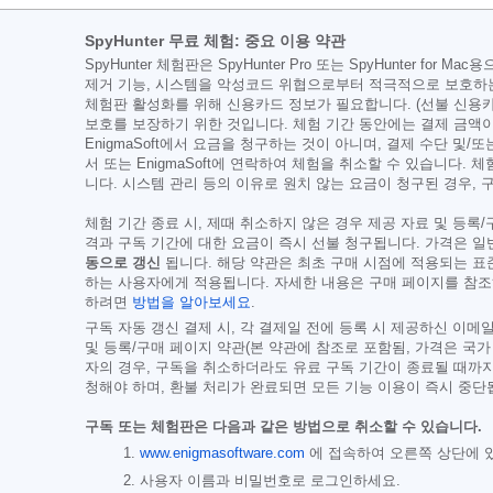
SpyHunter 무료 체험: 중요 이용 약관
SpyHunter 체험판은 SpyHunter Pro 또는 SpyHunte
제거 기능, 시스템을 악성코드 위협으로부터 적극적으로 보호하는 
체험판 활성화를 위해 신용카드 정보가 필요합니다. (선불 신용카
보호를 보장하기 위한 것입니다. 체험 기간 동안에는 결제 금액이
EnigmaSoft에서 요금을 청구하는 것이 아니며, 결제 수단 및/또
서 또는 EnigmaSoft에 연락하여 체험을 취소할 수 있습니다.
니다. 시스템 관리 등의 이유로 원치 않는 요금이 청구된 경우,
체험 기간 종료 시, 제때 취소하지 않은 경우 제공 자료 및 등록
격과 구독 기간에 대한 요금이 즉시 선불 청구됩니다. 가격은 
동으로 갱신
됩니다. 해당 약관은 최초 구매 시점에 적용되는 표
하는 사용자에게 적용됩니다. 자세한 내용은 구매 페이지를 참조
하려면
방법을 알아보세요
.
구독 자동 갱신 결제 시, 각 결제일 전에 등록 시 제공하신 이
및 등록/구매 페이지 약관(본 약관에 참조로 포함됨, 가격은 국가
자의 경우, 구독을 취소하더라도 유료 구독 기간이 종료될 때까지
청해야 하며, 환불 처리가 완료되면 모든 기능 이용이 즉시 중단
구독 또는 체험판은 다음과 같은 방법으로 취소할 수 있습니다.
www.enigmasoftware.com
에 접속하여 오른쪽 상단에 
사용자 이름과 비밀번호로 로그인하세요.