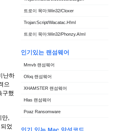
트로이 목마:Win32/Cloxer
Trojan:Script/Wacatac.H!ml
트로이 목마:Win32/Phonzy.A!ml
인기있는 랜섬웨어
Mmvb 랜섬웨어
 비난하
Ofoq 랜섬웨어
격으
XHAMSTER 랜섬웨어
촉구했
Hlas 랜섬웨어
Poaz Ransomware
만,
개되었
인기 있는 Mac 악성코드