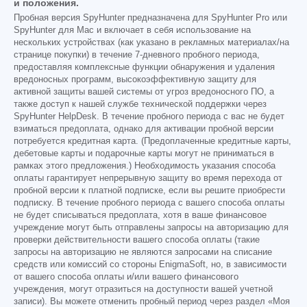
и положения.
Пробная версия SpyHunter предназначена для SpyHunter Pro или
SpyHunter для Mac и включает в себя использование на
нескольких устройствах (как указано в рекламных материалах/на
странице покупки) в течение 7-дневного пробного периода,
предоставляя комплексные функции обнаружения и удаления
вредоносных программ, высокоэффективную защиту для
активной защиты вашей системы от угроз вредоносного ПО, а
также доступ к нашей службе технической поддержки через
SpyHunter HelpDesk. В течение пробного периода с вас не будет
взиматься предоплата, однако для активации пробной версии
потребуется кредитная карта. (Предоплаченные кредитные карты,
дебетовые карты и подарочные карты могут не приниматься в
рамках этого предложения.) Необходимость указания способа
оплаты гарантирует непрерывную защиту во время перехода от
пробной версии к платной подписке, если вы решите приобрести
подписку. В течение пробного периода с вашего способа оплаты
не будет списываться предоплата, хотя в ваше финансовое
учреждение могут быть отправлены запросы на авторизацию для
проверки действительности вашего способа оплаты (такие
запросы на авторизацию не являются запросами на списание
средств или комиссий со стороны EnigmaSoft, но, в зависимости
от вашего способа оплаты и/или вашего финансового
учреждения, могут отразиться на доступности вашей учетной
записи). Вы можете отменить пробный период через раздел «Моя