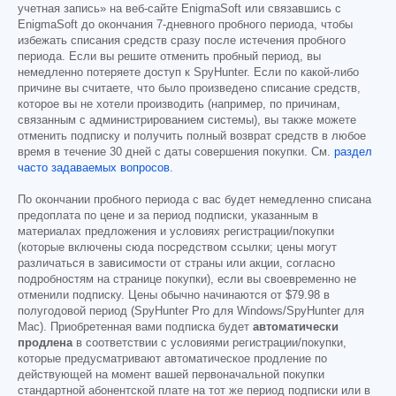
учетная запись» на веб-сайте EnigmaSoft или связавшись с
EnigmaSoft до окончания 7-дневного пробного периода, чтобы
избежать списания средств сразу после истечения пробного
периода. Если вы решите отменить пробный период, вы
немедленно потеряете доступ к SpyHunter. Если по какой-либо
причине вы считаете, что было произведено списание средств,
которое вы не хотели производить (например, по причинам,
связанным с администрированием системы), вы также можете
отменить подписку и получить полный возврат средств в любое
время в течение 30 дней с даты совершения покупки. См.
раздел
часто задаваемых вопросов
.
По окончании пробного периода с вас будет немедленно списана
предоплата по цене и за период подписки, указанным в
материалах предложения и условиях регистрации/покупки
(которые включены сюда посредством ссылки; цены могут
различаться в зависимости от страны или акции, согласно
подробностям на странице покупки), если вы своевременно не
отменили подписку. Цены обычно начинаются от
$79.98
в
полугодовой период (SpyHunter Pro для Windows/SpyHunter для
Mac). Приобретенная вами подписка будет
автоматически
продлена
в соответствии с условиями регистрации/покупки,
которые предусматривают автоматическое продление по
действующей на момент вашей первоначальной покупки
стандартной абонентской плате на тот же период подписки или в