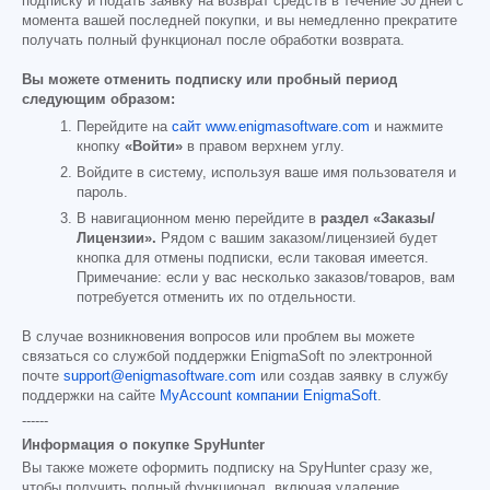
подписку и подать заявку на возврат средств в течение 30 дней с
момента вашей последней покупки, и вы немедленно прекратите
получать полный функционал после обработки возврата.
Вы можете отменить подписку или пробный период
следующим образом:
Перейдите на
сайт www.enigmasoftware.com
и нажмите
кнопку
«Войти»
в правом верхнем углу.
Войдите в систему, используя ваше имя пользователя и
пароль.
В навигационном меню перейдите в
раздел «Заказы/
Лицензии».
Рядом с вашим заказом/лицензией будет
кнопка для отмены подписки, если таковая имеется.
Примечание: если у вас несколько заказов/товаров, вам
потребуется отменить их по отдельности.
В случае возникновения вопросов или проблем вы можете
связаться со службой поддержки EnigmaSoft по электронной
почте
support@enigmasoftware.com
или создав заявку в службу
поддержки на сайте
MyAccount компании EnigmaSoft
.
------
Информация о покупке SpyHunter
Вы также можете оформить подписку на SpyHunter сразу же,
чтобы получить полный функционал, включая удаление