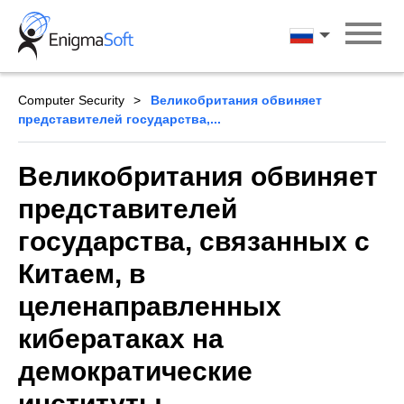
Skip
to
Русский
content
Computer Security
Великобритания обвиняет
представителей государства,...
Великобритания обвиняет
представителей
государства, связанных с
Китаем, в
целенаправленных
кибератаках на
демократические
институты