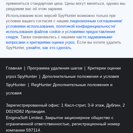
применяться стандартная цена. Цены могут меняться, однако мы
уведомим вас об этом заранее.
Использование всех версий SpyHunter возможно только при
условии вашего согласия с нашим
лицензионным соглашением/
условиями использования
,
политикой конфиденциальности/
использования файлов cookie
и
условиями предоставления
скидок
. Также ознакомьтесь с нашими
часто задаваемыми
вопросами
и
критериями оценки угроз
. Если вы хотите удалить
SpyHunter,
узнайте, как это сделать
.
Главная
Программа удаления шагов
Критерии оценки
угроз SpyHunter
Дополнительные положения и условия
SpyHunter
RegHunter Дополнительные положения и
условия
Зарегистрированный офис: 1 Касл-стрит, 3-й этаж, Дублин, 2
D02XD82 Ирландия.
EnigmaSoft Limited, Закрытое акционерное общество с
ограниченной ответственностью, регистрационный номер
компании 597114.