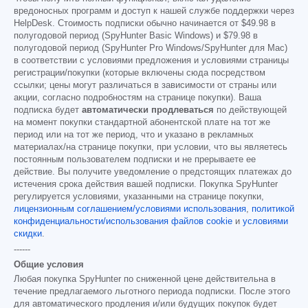
вредоносных программ и доступ к нашей службе поддержки через
HelpDesk. Стоимость подписки обычно начинается от
$49.98
в
полугодовой период (SpyHunter Basic Windows) и
$79.98
в
полугодовой период (SpyHunter Pro Windows/SpyHunter для Mac)
в соответствии с условиями предложения и условиями страницы
регистрации/покупки (которые включены сюда посредством
ссылки; цены могут различаться в зависимости от страны или
акции, согласно подробностям на странице покупки). Ваша
подписка будет
автоматически продлеваться
по действующей
на момент покупки стандартной абонентской плате на тот же
период или на тот же период, что и указано в рекламных
материалах/на странице покупки, при условии, что вы являетесь
постоянным пользователем подписки и не прерываете ее
действие. Вы получите уведомление о предстоящих платежах до
истечения срока действия вашей подписки. Покупка SpyHunter
регулируется условиями, указанными на странице покупки,
лицензионным соглашением/условиями использования
,
политикой
конфиденциальности/использования файлов cookie
и
условиями
скидки
.
------
Общие условия
Любая покупка SpyHunter по сниженной цене действительна в
течение предлагаемого льготного периода подписки. После этого
для автоматического продления и/или будущих покупок будет