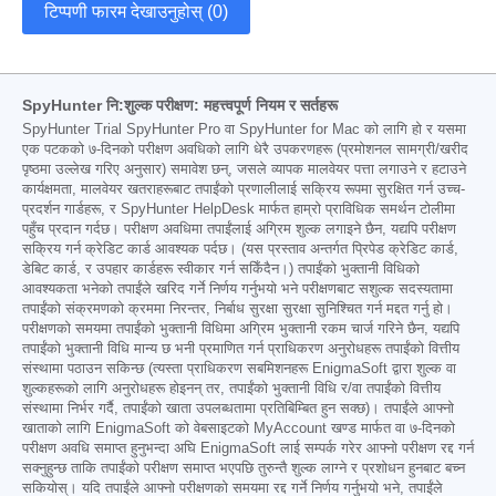
टिप्पणी फारम देखाउनुहोस् (0)
SpyHunter नि:शुल्क परीक्षण: महत्त्वपूर्ण नियम र सर्तहरू
SpyHunter Trial SpyHunter Pro वा SpyHunter for Mac को लागि हो र यसमा
एक पटकको ७-दिनको परीक्षण अवधिको लागि धेरै उपकरणहरू (प्रमोशनल सामग्री/खरीद
पृष्ठमा उल्लेख गरिए अनुसार) समावेश छन्, जसले व्यापक मालवेयर पत्ता लगाउने र हटाउने
कार्यक्षमता, मालवेयर खतराहरूबाट तपाईंको प्रणालीलाई सक्रिय रूपमा सुरक्षित गर्न उच्च-
प्रदर्शन गार्डहरू, र SpyHunter HelpDesk मार्फत हाम्रो प्राविधिक समर्थन टोलीमा
पहुँच प्रदान गर्दछ। परीक्षण अवधिमा तपाईंलाई अग्रिम शुल्क लगाइने छैन, यद्यपि परीक्षण
सक्रिय गर्न क्रेडिट कार्ड आवश्यक पर्दछ। (यस प्रस्ताव अन्तर्गत प्रिपेड क्रेडिट कार्ड,
डेबिट कार्ड, र उपहार कार्डहरू स्वीकार गर्न सकिँदैन।) तपाईंको भुक्तानी विधिको
आवश्यकता भनेको तपाईंले खरिद गर्ने निर्णय गर्नुभयो भने परीक्षणबाट सशुल्क सदस्यतामा
तपाईंको संक्रमणको क्रममा निरन्तर, निर्बाध सुरक्षा सुरक्षा सुनिश्चित गर्न मद्दत गर्नु हो।
परीक्षणको समयमा तपाईंको भुक्तानी विधिमा अग्रिम भुक्तानी रकम चार्ज गरिने छैन, यद्यपि
तपाईंको भुक्तानी विधि मान्य छ भनी प्रमाणित गर्न प्राधिकरण अनुरोधहरू तपाईंको वित्तीय
संस्थामा पठाउन सकिन्छ (त्यस्ता प्राधिकरण सबमिशनहरू EnigmaSoft द्वारा शुल्क वा
शुल्कहरूको लागि अनुरोधहरू होइनन् तर, तपाईंको भुक्तानी विधि र/वा तपाईंको वित्तीय
संस्थामा निर्भर गर्दै, तपाईंको खाता उपलब्धतामा प्रतिबिम्बित हुन सक्छ)। तपाईंले आफ्नो
खाताको लागि EnigmaSoft को वेबसाइटको MyAccount खण्ड मार्फत वा ७-दिनको
परीक्षण अवधि समाप्त हुनुभन्दा अघि EnigmaSoft लाई सम्पर्क गरेर आफ्नो परीक्षण रद्द गर्न
सक्नुहुन्छ ताकि तपाईंको परीक्षण समाप्त भएपछि तुरुन्तै शुल्क लाग्ने र प्रशोधन हुनबाट बच्न
सकियोस्। यदि तपाईंले आफ्नो परीक्षणको समयमा रद्द गर्ने निर्णय गर्नुभयो भने, तपाईंले