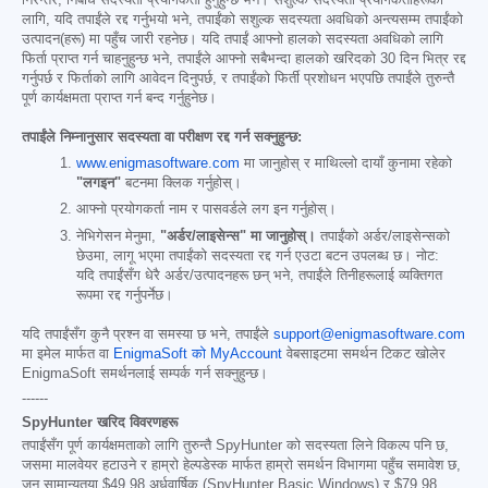
लागि, यदि तपाईंले रद्द गर्नुभयो भने, तपाईंको सशुल्क सदस्यता अवधिको अन्त्यसम्म तपाईंको
उत्पादन(हरू) मा पहुँच जारी रहनेछ। यदि तपाईं आफ्नो हालको सदस्यता अवधिको लागि
फिर्ता प्राप्त गर्न चाहनुहुन्छ भने, तपाईंले आफ्नो सबैभन्दा हालको खरिदको 30 दिन भित्र रद्द
गर्नुपर्छ र फिर्ताको लागि आवेदन दिनुपर्छ, र तपाईंको फिर्ती प्रशोधन भएपछि तपाईंले तुरुन्तै
पूर्ण कार्यक्षमता प्राप्त गर्न बन्द गर्नुहुनेछ।
तपाईंले निम्नानुसार सदस्यता वा परीक्षण रद्द गर्न सक्नुहुन्छ:
www.enigmasoftware.com
मा जानुहोस् र माथिल्लो दायाँ कुनामा रहेको
"लगइन"
बटनमा क्लिक गर्नुहोस्।
आफ्नो प्रयोगकर्ता नाम र पासवर्डले लग इन गर्नुहोस्।
नेभिगेसन मेनुमा,
"अर्डर/लाइसेन्स" मा जानुहोस्।
तपाईंको अर्डर/लाइसेन्सको
छेउमा, लागू भएमा तपाईंको सदस्यता रद्द गर्न एउटा बटन उपलब्ध छ। नोट:
यदि तपाईंसँग धेरै अर्डर/उत्पादनहरू छन् भने, तपाईंले तिनीहरूलाई व्यक्तिगत
रूपमा रद्द गर्नुपर्नेछ।
यदि तपाईंसँग कुनै प्रश्न वा समस्या छ भने, तपाईंले
support@enigmasoftware.com
मा इमेल मार्फत वा
EnigmaSoft को MyAccount
वेबसाइटमा समर्थन टिकट खोलेर
EnigmaSoft समर्थनलाई सम्पर्क गर्न सक्नुहुन्छ।
------
SpyHunter खरिद विवरणहरू
तपाईंसँग पूर्ण कार्यक्षमताको लागि तुरुन्तै SpyHunter को सदस्यता लिने विकल्प पनि छ,
जसमा मालवेयर हटाउने र हाम्रो हेल्पडेस्क मार्फत हाम्रो समर्थन विभागमा पहुँच समावेश छ,
जुन सामान्यतया
$49.98
अर्धवार्षिक (SpyHunter Basic Windows) र
$79.98