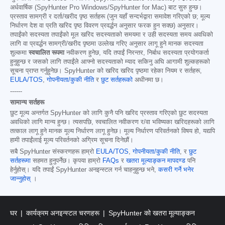
अर्धवार्षिक (SpyHunter Pro Windows/SpyHunter for Mac) बाट सुरु हुन्छ।
प्रस्ताव सामग्री र दर्ता/खरीद पृष्ठ सर्तहरू (जुन यहाँ सन्दर्भद्वारा समावेश गरिएको छ; मूल्य
निर्धारण देश वा प्रति खरिद पृष्ठ विवरण प्रवर्द्धन अनुसार फरक हुन सक्छ) अनुसार।
तपाईंको सदस्यता तपाईंको मूल खरिद सदस्यताको समयमा र उही सदस्यता समय अवधिको
लागि वा प्रवर्द्धन सामग्री/खरीद पृष्ठमा उल्लेख गरिए अनुसार लागू हुने मानक सदस्यता
शुल्कमा
स्वचालित रूपमा
नवीकरण हुनेछ, यदि तपाईं निरन्तर, निर्बाध सदस्यता प्रयोगकर्ता
हुनुहुन्छ र जसको लागि तपाईंले आफ्नो सदस्यताको म्याद सकिनु अघि आगामी शुल्कहरूको
सूचना प्राप्त गर्नुहुनेछ। SpyHunter को खरिद खरिद पृष्ठमा रहेका नियम र सर्तहरू,
EULA/TOS
,
गोपनीयता/कुकी नीति
र
छुट सर्तहरूको
अधीनमा छ।
------
सामान्य सर्तहरू
छुट मूल्य अन्तर्गत SpyHunter को लागि कुनै पनि खरिद प्रस्ताव गरिएको छुट सदस्यता
अवधिको लागि मान्य हुन्छ। त्यसपछि, स्वचालित नवीकरण र/वा भविष्यका खरिदहरूको लागि
तत्काल लागू हुने मानक मूल्य निर्धारण लागू हुनेछ। मूल्य निर्धारण परिवर्तनको विषय हो, यद्यपि
हामी तपाईंलाई मूल्य परिवर्तनको अग्रिम सूचना दिनेछौं।
सबै SpyHunter संस्करणहरू हाम्रो
EULA/TOS
,
गोपनीयता/कुकी नीति
, र
छुट
सर्तहरूमा
सहमत हुनुपर्नेछ। कृपया हाम्रो
FAQs
र
खतरा मूल्याङ्कन मापदण्ड
पनि
हेर्नुहोस्। यदि तपाईं SpyHunter अनइन्स्टल गर्न चाहनुहुन्छ भने,
कसरी गर्ने भनेर
जान्नुहोस्
।
घर
कार्यक्रम अनइन्स्टल चरणहरू
SpyHunter को खतरा मूल्याङ्कन