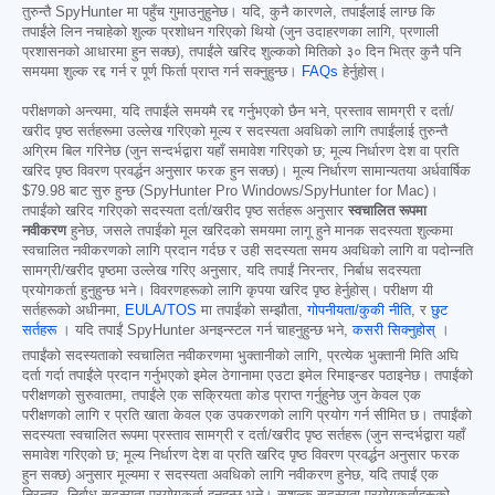
तुरुन्तै SpyHunter मा पहुँच गुमाउनुहुनेछ। यदि, कुनै कारणले, तपाईंलाई लाग्छ कि
तपाईंले लिन नचाहेको शुल्क प्रशोधन गरिएको थियो (जुन उदाहरणका लागि, प्रणाली
प्रशासनको आधारमा हुन सक्छ), तपाईंले खरिद शुल्कको मितिको ३० दिन भित्र कुनै पनि
समयमा शुल्क रद्द गर्न र पूर्ण फिर्ता प्राप्त गर्न सक्नुहुन्छ।
FAQs
हेर्नुहोस्।
परीक्षणको अन्त्यमा, यदि तपाईंले समयमै रद्द गर्नुभएको छैन भने, प्रस्ताव सामग्री र दर्ता/
खरीद पृष्ठ सर्तहरूमा उल्लेख गरिएको मूल्य र सदस्यता अवधिको लागि तपाईंलाई तुरुन्तै
अग्रिम बिल गरिनेछ (जुन सन्दर्भद्वारा यहाँ समावेश गरिएको छ; मूल्य निर्धारण देश वा प्रति
खरिद पृष्ठ विवरण प्रवर्द्धन अनुसार फरक हुन सक्छ)। मूल्य निर्धारण सामान्यतया अर्धवार्षिक
$79.98
बाट सुरु हुन्छ (SpyHunter Pro Windows/SpyHunter for Mac)।
तपाईंको खरिद गरिएको सदस्यता दर्ता/खरीद पृष्ठ सर्तहरू अनुसार
स्वचालित रूपमा
नवीकरण
हुनेछ, जसले तपाईंको मूल खरिदको समयमा लागू हुने मानक सदस्यता शुल्कमा
स्वचालित नवीकरणको लागि प्रदान गर्दछ र उही सदस्यता समय अवधिको लागि वा पदोन्नति
सामग्री/खरीद पृष्ठमा उल्लेख गरिए अनुसार, यदि तपाईं निरन्तर, निर्बाध सदस्यता
प्रयोगकर्ता हुनुहुन्छ भने। विवरणहरूको लागि कृपया खरिद पृष्ठ हेर्नुहोस्। परीक्षण यी
सर्तहरूको अधीनमा,
EULA/TOS
मा तपाईंको सम्झौता,
गोपनीयता/कुकी नीति
, र
छुट
सर्तहरू
। यदि तपाईं SpyHunter अनइन्स्टल गर्न चाहनुहुन्छ भने,
कसरी सिक्नुहोस्
।
तपाईंको सदस्यताको स्वचालित नवीकरणमा भुक्तानीको लागि, प्रत्येक भुक्तानी मिति अघि
दर्ता गर्दा तपाईंले प्रदान गर्नुभएको इमेल ठेगानामा एउटा इमेल रिमाइन्डर पठाइनेछ। तपाईंको
परीक्षणको सुरुवातमा, तपाईंले एक सक्रियता कोड प्राप्त गर्नुहुनेछ जुन केवल एक
परीक्षणको लागि र प्रति खाता केवल एक उपकरणको लागि प्रयोग गर्न सीमित छ। तपाईंको
सदस्यता स्वचालित रूपमा प्रस्ताव सामग्री र दर्ता/खरीद पृष्ठ सर्तहरू (जुन सन्दर्भद्वारा यहाँ
समावेश गरिएको छ; मूल्य निर्धारण देश वा प्रति खरिद पृष्ठ विवरण प्रवर्द्धन अनुसार फरक
हुन सक्छ) अनुसार मूल्यमा र सदस्यता अवधिको लागि नवीकरण हुनेछ, यदि तपाईं एक
निरन्तर, निर्बाध सदस्यता प्रयोगकर्ता हुनुहुन्छ भने। सशुल्क सदस्यता प्रयोगकर्ताहरूको