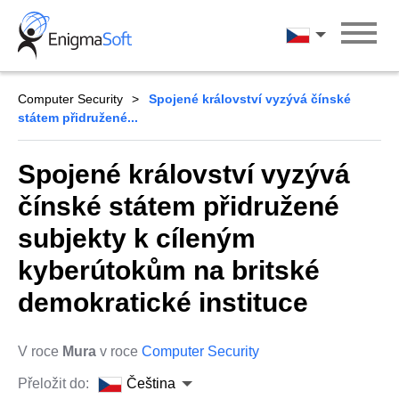
Skip
to
Čeština
content
Computer Security
Spojené království vyzývá čínské
státem přidružené...
Spojené království vyzývá
čínské státem přidružené
subjekty k cíleným
kyberútokům na britské
demokratické instituce
V roce
Mura
v roce
Computer Security
Přeložit do:
Čeština