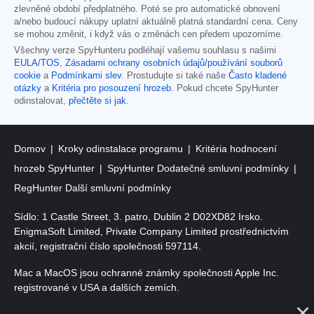
zlevněné období předplatného. Poté se pro automatické obnovení
a/nebo budoucí nákupy uplatní aktuálně platná standardní cena. Ceny
se mohou změnit, i když vás o změnách cen předem upozorníme.
Všechny verze SpyHunteru podléhají vašemu souhlasu s našimi
EULA/TOS
,
Zásadami ochrany osobních údajů/používání souborů
cookie
a
Podmínkami slev
. Prostudujte si také naše
Často kladené
otázky
a
Kritéria pro posouzení hrozeb
. Pokud chcete SpyHunter
odinstalovat,
přečtěte si jak
.
Domov
Kroky odinstalace programu
Kritéria hodnocení
hrozeb SpyHunter
SpyHunter Dodatečné smluvní podmínky
RegHunter Další smluvní podmínky
Sídlo: 1 Castle Street, 3. patro, Dublin 2 D02XD82 Irsko.
EnigmaSoft Limited, Private Company Limited prostřednictvím
akcií, registrační číslo společnosti 597114.
Mac a MacOS jsou ochranné známky společnosti Apple Inc.
registrované v USA a dalších zemích.
Copyright 2016-2026. EnigmaSoft Ltd. Všechna práva