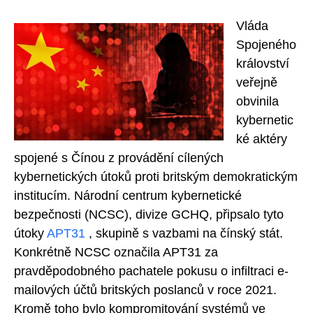
Vláda
Spojeného
království
veřejně
obvinila
kybernetic
ké aktéry
spojené s Čínou z provádění cílených
kybernetických útoků proti britským demokratickým
institucím. Národní centrum kybernetické
bezpečnosti (NCSC), divize GCHQ, připsalo tyto
útoky
APT31
, skupině s vazbami na čínský stát.
Konkrétně NCSC označila APT31 za
pravděpodobného pachatele pokusu o infiltraci e-
mailových účtů britských poslanců v roce 2021.
Kromě toho bylo kompromitování systémů ve