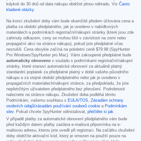
kdykoli do 30 dnů od data nákupu obdržet plnou náhradu. Viz
Často
kladené otázky
.
Na konci zkušební doby vám bude okamžitě předem účtována cena a
platba za období předplatného, jak je uvedeno v nabídkových
materiálech a podmínkách registrační/nákupní stránky (které jsou zde
zahrnuty odkazem; ceny se mohou lišit v závislosti na zemi nebo
propagační akci na stránce nákupu), pokud jste předplatné včas
nezrušili. Cena obvykle začíná na pololetní ceně
$79.98
(SpyHunter
Pro Windows/SpyHunter pro Mac). Vámi zakoupené předplatné bude
automaticky obnoveno
v souladu s podmínkami registrační/nákupní
stránky, které stanoví automatické obnovení za aktuálně platný
standardní poplatek za předplatné platný v době vašeho původního
nákupu a za stejné období předplatného nebo jak je uvedeno v
propagačních materiálech/nákupní stránce, za předpokladu, že jste
nepřetržitým uživatelem předplatného bez přerušení. Podrobnosti
naleznete na stránce nákupu. Zkušební doba podléhá těmto
Podmínkám, vašemu souhlasu s
EULA/TOS
,
Zásadám ochrany
osobních údajů/zásadám používání souborů cookie
a
Podmínkám
slev
. Pokud chcete SpyHunter odinstalovat,
přečtěte si jak
.
V případě platby za automatické obnovení předplatného vám bude
před každým datem platby zaslána e-mailová připomínka na e-
mailovou adresu, kterou jste uvedli při registraci. Na začátku zkušební
doby obdržíte aktivační kód, který je omezen na použití pouze na