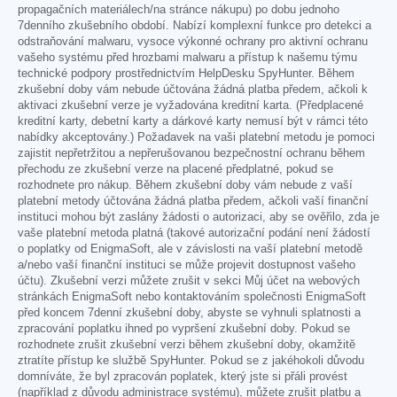
propagačních materiálech/na stránce nákupu) po dobu jednoho
7denního zkušebního období. Nabízí komplexní funkce pro detekci a
odstraňování malwaru, vysoce výkonné ochrany pro aktivní ochranu
vašeho systému před hrozbami malwaru a přístup k našemu týmu
technické podpory prostřednictvím HelpDesku SpyHunter. Během
zkušební doby vám nebude účtována žádná platba předem, ačkoli k
aktivaci zkušební verze je vyžadována kreditní karta. (Předplacené
kreditní karty, debetní karty a dárkové karty nemusí být v rámci této
nabídky akceptovány.) Požadavek na vaši platební metodu je pomoci
zajistit nepřetržitou a nepřerušovanou bezpečnostní ochranu během
přechodu ze zkušební verze na placené předplatné, pokud se
rozhodnete pro nákup. Během zkušební doby vám nebude z vaší
platební metody účtována žádná platba předem, ačkoli vaší finanční
instituci mohou být zaslány žádosti o autorizaci, aby se ověřilo, zda je
vaše platební metoda platná (takové autorizační podání není žádostí
o poplatky od EnigmaSoft, ale v závislosti na vaší platební metodě
a/nebo vaší finanční instituci se může projevit dostupnost vašeho
účtu). Zkušební verzi můžete zrušit v sekci Můj účet na webových
stránkách EnigmaSoft nebo kontaktováním společnosti EnigmaSoft
před koncem 7denní zkušební doby, abyste se vyhnuli splatnosti a
zpracování poplatku ihned po vypršení zkušební doby. Pokud se
rozhodnete zrušit zkušební verzi během zkušební doby, okamžitě
ztratíte přístup ke službě SpyHunter. Pokud se z jakéhokoli důvodu
domníváte, že byl zpracován poplatek, který jste si přáli provést
(například z důvodu administrace systému), můžete zrušit platbu a