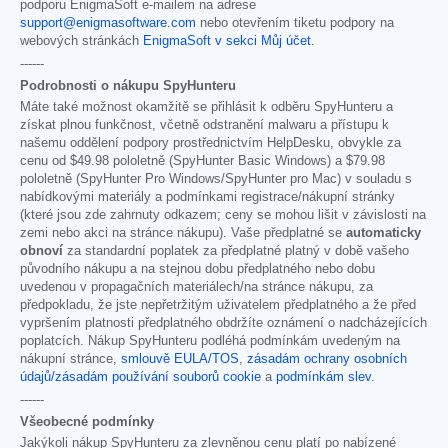
podporu EnigmaSoft e-mailem na adrese
support@enigmasoftware.com
nebo otevřením tiketu podpory na
webových stránkách
EnigmaSoft v sekci Můj účet
.
------
Podrobnosti o nákupu SpyHunteru
Máte také možnost okamžitě se přihlásit k odběru SpyHunteru a
získat plnou funkčnost, včetně odstranění malwaru a přístupu k
našemu oddělení podpory prostřednictvím HelpDesku, obvykle za
cenu od
$49.98
pololetně (SpyHunter Basic Windows) a
$79.98
pololetně (SpyHunter Pro Windows/SpyHunter pro Mac) v souladu s
nabídkovými materiály a podmínkami registrace/nákupní stránky
(které jsou zde zahrnuty odkazem; ceny se mohou lišit v závislosti na
zemi nebo akci na stránce nákupu). Vaše předplatné se
automaticky
obnoví
za standardní poplatek za předplatné platný v době vašeho
původního nákupu a na stejnou dobu předplatného nebo dobu
uvedenou v propagačních materiálech/na stránce nákupu, za
předpokladu, že jste nepřetržitým uživatelem předplatného a že před
vypršením platnosti předplatného obdržíte oznámení o nadcházejících
poplatcích. Nákup SpyHunteru podléhá podmínkám uvedeným na
nákupní stránce,
smlouvě EULA/TOS
,
zásadám ochrany osobních
údajů/zásadám používání souborů cookie
a
podmínkám slev
.
------
Všeobecné podmínky
Jakýkoli nákup SpyHunteru za zlevněnou cenu platí po nabízené