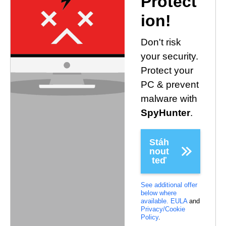
Protect
ion!
Don't risk
your security.
Protect your
PC & prevent
malware with
SpyHunter
.
Stáh
nout
teď
See additional offer
below where
available.
EULA
and
Privacy/Cookie
Policy
.