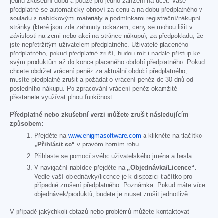
jednu zkušební dobu a pouze pro jedno zařízení na účet. Vaše
předplatné se automaticky obnoví za cenu a na dobu předplatného v
souladu s nabídkovými materiály a podmínkami registrační/nákupní
stránky (které jsou zde zahrnuty odkazem; ceny se mohou lišit v
závislosti na zemi nebo akci na stránce nákupu), za předpokladu, že
jste nepřetržitým uživatelem předplatného. Uživatelé placeného
předplatného, pokud předplatné zruší, budou mít i nadále přístup ke
svým produktům až do konce placeného období předplatného. Pokud
chcete obdržet vrácení peněz za aktuální období předplatného,
musíte předplatné zrušit a požádat o vrácení peněz do 30 dnů od
posledního nákupu. Po zpracování vrácení peněz okamžitě
přestanete využívat plnou funkčnost.
Předplatné nebo zkušební verzi můžete zrušit následujícím
způsobem:
Přejděte na
www.enigmasoftware.com
a klikněte na tlačítko
„Přihlásit se“
v pravém horním rohu.
Přihlaste se pomocí svého uživatelského jména a hesla.
V navigační nabídce přejděte na
„Objednávka/Licence“.
Vedle vaší objednávky/licence je k dispozici tlačítko pro
případné zrušení předplatného. Poznámka: Pokud máte více
objednávek/produktů, budete je muset zrušit jednotlivě.
V případě jakýchkoli dotazů nebo problémů můžete kontaktovat