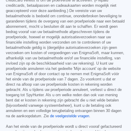
creditcard vereist is om de proefversie te activeren. (Prepaid
creditcards, betaalpassen en cadeaukaarten worden mogelijk niet
geaccepteerd voor deze aanbieding.) De vereiste van uw
betaalmethode is bedoeld om continue, ononderbroken beveiliging te
garanderen tijdens de overgang van een proefperiode naar een betaald
abonnement, mocht u besluiten dit aan te schaffen. Er wordt geen
bedrag vooraf van uw betaalmethode afgeschreven tijdens de
proefperiode, hoewel er mogelijk autorisatieverzoeken naar uw
financiële instelling worden verzonden om te controleren of uw
betaalmethode geldig is (dergelijke autorisatieverzoeken zijn geen
verzoeken om kosten of vergoedingen van EnigmaSoft, maar kunnen,
afhankelijk van uw betaalmethode en/of uw financiële instelling, van
invloed zijn op de beschikbaarheid van uw rekening). U kunt uw
proefperiode annuleren via het gedeelte 'Mijn account' op de website
van EnigmaSoft of door contact op te nemen met EnigmaSoft vóór
het einde van de proefperiode van 7 dagen. Zo voorkomt u dat er
direct na afloop van uw proefperiode kosten in rekening worden
gebracht. Als u tijdens uw proefperiode annuleert, verliest u direct de
toegang tot SpyHunter. Als u om welke reden dan ook van mening
bent dat er kosten in rekening zijn gebracht die u niet wilde betalen
(bijvoorbeeld vanwege systeembeheer), kunt u de betaling ook
annuleren en een volledige terugbetaling ontvangen binnen 30 dagen
na de aankoopdatum. Zie
de veelgestelde vragen
.
Aan het einde van de proefperiode wordt u direct vooraf gefactureerd