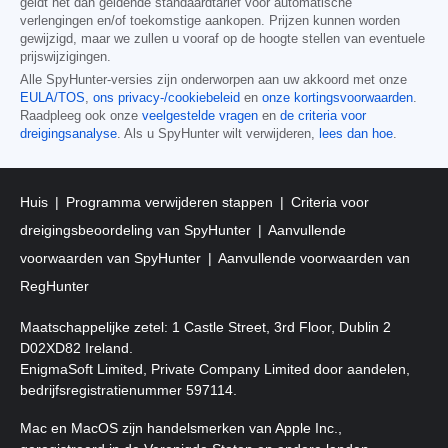
geldt het dan geldende standaardtarief voor automatische
verlengingen en/of toekomstige aankopen. Prijzen kunnen worden
gewijzigd, maar we zullen u vooraf op de hoogte stellen van eventuele
prijswijzigingen.
Alle SpyHunter-versies zijn onderworpen aan uw akkoord met onze
EULA/TOS
,
ons privacy-/cookiebeleid
en
onze kortingsvoorwaarden
.
Raadpleeg ook onze
veelgestelde vragen
en
de criteria voor
dreigingsanalyse
. Als u SpyHunter wilt verwijderen,
lees dan hoe
.
Huis
Programma verwijderen stappen
Criteria voor
dreigingsbeoordeling van SpyHunter
Aanvullende
voorwaarden van SpyHunter
Aanvullende voorwaarden van
RegHunter
Maatschappelijke zetel: 1 Castle Street, 3rd Floor, Dublin 2
D02XD82 Ireland.
EnigmaSoft Limited, Private Company Limited door aandelen,
bedrijfsregistratienummer 597114.
Mac en MacOS zijn handelsmerken van Apple Inc.,