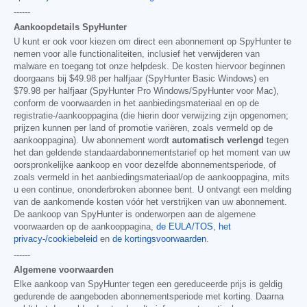
------
Aankoopdetails SpyHunter
U kunt er ook voor kiezen om direct een abonnement op SpyHunter te
nemen voor alle functionaliteiten, inclusief het verwijderen van
malware en toegang tot onze helpdesk. De kosten hiervoor beginnen
doorgaans bij
$49.98
per halfjaar (SpyHunter Basic Windows) en
$79.98
per halfjaar (SpyHunter Pro Windows/SpyHunter voor Mac),
conform de voorwaarden in het aanbiedingsmateriaal en op de
registratie-/aankooppagina (die hierin door verwijzing zijn opgenomen;
prijzen kunnen per land of promotie variëren, zoals vermeld op de
aankooppagina). Uw abonnement wordt
automatisch verlengd
tegen
het dan geldende standaardabonnementstarief op het moment van uw
oorspronkelijke aankoop en voor dezelfde abonnementsperiode, of
zoals vermeld in het aanbiedingsmateriaal/op de aankooppagina, mits
u een continue, ononderbroken abonnee bent. U ontvangt een melding
van de aankomende kosten vóór het verstrijken van uw abonnement.
De aankoop van SpyHunter is onderworpen aan de algemene
voorwaarden op de aankooppagina,
de EULA/TOS
,
het
privacy-/cookiebeleid
en
de kortingsvoorwaarden
.
------
Algemene voorwaarden
Elke aankoop van SpyHunter tegen een gereduceerde prijs is geldig
gedurende de aangeboden abonnementsperiode met korting. Daarna