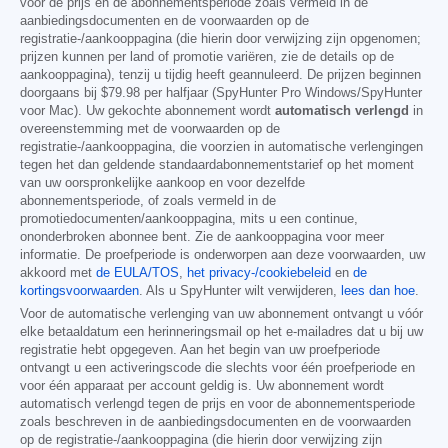
voor de prijs en de abonnementsperiode zoals vermeld in de
aanbiedingsdocumenten en de voorwaarden op de
registratie-/aankooppagina (die hierin door verwijzing zijn opgenomen;
prijzen kunnen per land of promotie variëren, zie de details op de
aankooppagina), tenzij u tijdig heeft geannuleerd. De prijzen beginnen
doorgaans bij
$79.98
per halfjaar (SpyHunter Pro Windows/SpyHunter
voor Mac). Uw gekochte abonnement wordt
automatisch verlengd
in
overeenstemming met de voorwaarden op de
registratie-/aankooppagina, die voorzien in automatische verlengingen
tegen het dan geldende standaardabonnementstarief op het moment
van uw oorspronkelijke aankoop en voor dezelfde
abonnementsperiode, of zoals vermeld in de
promotiedocumenten/aankooppagina, mits u een continue,
ononderbroken abonnee bent. Zie de aankooppagina voor meer
informatie. De proefperiode is onderworpen aan deze voorwaarden, uw
akkoord met
de EULA/TOS
,
het privacy-/cookiebeleid
en
de
kortingsvoorwaarden
. Als u SpyHunter wilt verwijderen,
lees dan hoe
.
Voor de automatische verlenging van uw abonnement ontvangt u vóór
elke betaaldatum een herinneringsmail op het e-mailadres dat u bij uw
registratie hebt opgegeven. Aan het begin van uw proefperiode
ontvangt u een activeringscode die slechts voor één proefperiode en
voor één apparaat per account geldig is. Uw abonnement wordt
automatisch verlengd tegen de prijs en voor de abonnementsperiode
zoals beschreven in de aanbiedingsdocumenten en de voorwaarden
op de registratie-/aankooppagina (die hierin door verwijzing zijn