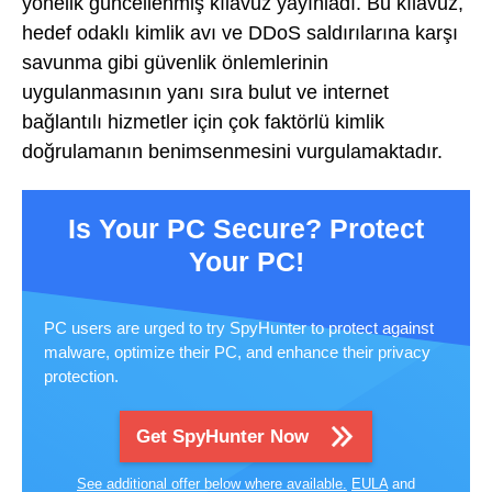
yönelik güncellenmiş kılavuz yayınladı. Bu kılavuz,
hedef odaklı kimlik avı ve DDoS saldırılarına karşı
savunma gibi güvenlik önlemlerinin
uygulanmasının yanı sıra bulut ve internet
bağlantılı hizmetler için çok faktörlü kimlik
doğrulamanın benimsenmesini vurgulamaktadır.
Is Your PC Secure? Protect
Your PC!
PC users are urged to try SpyHunter to protect against
malware, optimize their PC, and enhance their privacy
protection.
Get SpyHunter Now
See additional offer below where available.
EULA
and