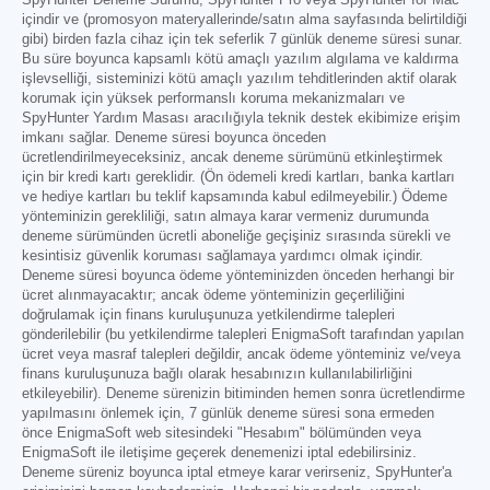
içindir ve (promosyon materyallerinde/satın alma sayfasında belirtildiği
gibi) birden fazla cihaz için tek seferlik 7 günlük deneme süresi sunar.
Bu süre boyunca kapsamlı kötü amaçlı yazılım algılama ve kaldırma
işlevselliği, sisteminizi kötü amaçlı yazılım tehditlerinden aktif olarak
korumak için yüksek performanslı koruma mekanizmaları ve
SpyHunter Yardım Masası aracılığıyla teknik destek ekibimize erişim
imkanı sağlar. Deneme süresi boyunca önceden
ücretlendirilmeyeceksiniz, ancak deneme sürümünü etkinleştirmek
için bir kredi kartı gereklidir. (Ön ödemeli kredi kartları, banka kartları
ve hediye kartları bu teklif kapsamında kabul edilmeyebilir.) Ödeme
yönteminizin gerekliliği, satın almaya karar vermeniz durumunda
deneme sürümünden ücretli aboneliğe geçişiniz sırasında sürekli ve
kesintisiz güvenlik koruması sağlamaya yardımcı olmak içindir.
Deneme süresi boyunca ödeme yönteminizden önceden herhangi bir
ücret alınmayacaktır; ancak ödeme yönteminizin geçerliliğini
doğrulamak için finans kuruluşunuza yetkilendirme talepleri
gönderilebilir (bu yetkilendirme talepleri EnigmaSoft tarafından yapılan
ücret veya masraf talepleri değildir, ancak ödeme yönteminiz ve/veya
finans kuruluşunuza bağlı olarak hesabınızın kullanılabilirliğini
etkileyebilir). Deneme sürenizin bitiminden hemen sonra ücretlendirme
yapılmasını önlemek için, 7 günlük deneme süresi sona ermeden
önce EnigmaSoft web sitesindeki "Hesabım" bölümünden veya
EnigmaSoft ile iletişime geçerek denemenizi iptal edebilirsiniz.
Deneme süreniz boyunca iptal etmeye karar verirseniz, SpyHunter'a