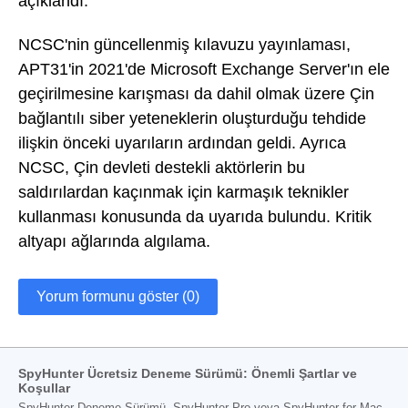
açıklandı.
NCSC'nin güncellenmiş kılavuzu yayınlaması,
APT31'in 2021'de Microsoft Exchange Server'ın ele
geçirilmesine karışması da dahil olmak üzere Çin
bağlantılı siber yeteneklerin oluşturduğu tehdide
ilişkin önceki uyarıların ardından geldi. Ayrıca
NCSC, Çin devleti destekli aktörlerin bu
saldırılardan kaçınmak için karmaşık teknikler
kullanması konusunda da uyarıda bulundu. Kritik
altyapı ağlarında algılama.
Yorum formunu göster (0)
SpyHunter Ücretsiz Deneme Sürümü: Önemli Şartlar ve
Koşullar
SpyHunter Deneme Sürümü, SpyHunter Pro veya SpyHunter for Mac