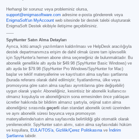
Herhangi bir sorunuz veya probleminiz olursa,
support@enigmasoftware.com
adresine e-posta göndererek veya
EnigmaSoft'un MyAccount
web sitesinde bir destek talebi oluşturarak
EnigmaSoft Destek ekibiyle iletişime geçebilirsiniz.
------
SpyHunter Satın Alma Detayları
Ayrıca, kötü amaçlı yazılımların kaldırılması ve HelpDesk aracılığıyla
destek departmanımıza erişim de dahil olmak üzere tam işlevsellik
için SpyHunter'a hemen abone olma seçeneğiniz de bulunmaktadır. Bu
abonelik genellikle altı ayda bir
$49.98
(SpyHunter Basic Windows) ve
altı ayda bir
$79.98
(SpyHunter Pro Windows/SpyHunter for Mac)
başlar ve teklif materyallerine ve kayıt/satın alma sayfası şartlarına
(burada referans olarak dahil edilmiştir; fiyatlandırma, ülke veya
promosyona göre satın alma sayfası ayrıntılarına göre değişebilir)
uygun olarak yapılır. Aboneliğiniz, kesintisiz bir abonelik kullanıcısı
olmanız koşuluyla ve aboneliğinizin sona ermesinden önce yaklaşan
ücretler hakkında bir bildirim almanız şartıyla, orijinal satın alma
aboneliğiniz sırasında
geçerli
olan standart abonelik ücreti üzerinden
ve aynı abonelik süresi boyunca veya promosyon
materyallerinde/satın alma sayfasında belirtildiği gibi otomatik olarak
yenilenecektir. SpyHunter satın alımı, satın alma sayfasındaki hüküm
ve koşullara,
EULA/TOS'a
,
Gizlilik/Çerez Politikasına
ve
İndirim
Şartlarına
tabidir.