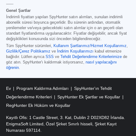
------
Genel Şartlar
İndirimli fiyattan yapılan SpyHunter satın alımları, sunulan indirimli
abonelik süresi boyunca geçerlidir. Bu sürenin ardından, otomatik
yenilemeler ve/veya gelecekteki satın alımlar için o an geçerli olan
standart fiyatlandırma uygulanacaktır. Fiyatlar değişebilir, ancak fiyat
değişiklikleri konusunda sizi önceden bilgilendireceğiz.
Tüm SpyHunter sürümleri
,
Kullanım Şartlarımız/Hizmet Koşullarımız
,
Gizlilik/Çerez Politikamız
ve
İndirim Koşullarımızı
kabul etmenize
bağlıdır. Lütfen ayrıca
SSS
ve
Tehdit Değerlendirme Kriterlerimize
de
göz atın. SpyHunter'ı kaldırmak istiyorsanız,
nasıl yapılacağını
öğrenin
.
Ev
Program Kaldırma Adımları
SpyHunter'ın Tehdit
Değerlendirme Kriterleri
SpyHunter Ek Şartlar ve Koşullar
RegHunter Ek Hüküm ve Koşullar
Kayıtlı Ofis: 1 Castle Street, 3. Kat, Dublin 2 D02XD82 İrlanda.
EnigmaSoft Limited, Özel Şirket Sınırlı hisseli, Şirket Kayıt
Numarası 597114.