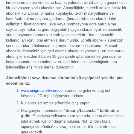
bir deneme süresi ve hesap başına yalnızca bir cihaz için geçerli olan
bir aktivasyon kodu alacaksınız. Aboneliğiniz, sürekli ve kesintisiz bir
abonelik kullanıcısı olmanız koşuluyla, teklif materyallerine ve
kayıt/satın alma sayfası şartlarına (burada referans olarak dahil
edilmiştir; fiyatlandırma, ülke veya promosyona göre satın alma
sayfası ayrıntılarına göre değişebilir) uygun olarak fiyat ve abonelik
süresi boyunca otomatik olarak yenilenecektir. Ücretli abonelik
kullanıcıları için, iptal etmeniz durumunda, ücretli abonelik sürenizin
sonuna kadar ürünlerinize erişmeye devam edeceksiniz. Mevcut
abonelik döneminiz için geri ödeme almak istiyorsanız, en son satın
alma işleminizden itibaren 30 gün içinde iptal etmeli ve geri ödeme
başvurusunda bulunmalısınız ve geri ödemeniz işlendiğinde tam
işlevselliğe erişiminiz derhal duracaktır.
Aboneliğinizi veya deneme sürümünüzü aşağıdaki şekilde iptal
edebilirsiniz:
www.enigmasoftware.com
adresine gidin ve sağ üst
köşedeki
"Giriş"
düğmesine tıklayın.
Kullanıcı adınız ve şifrenizle giriş yapın.
Navigasyon menüsünde
"Sipariş/Lisanslar" bölümüne
gidin.
Siparişinizin/lisansınızın yanında, varsa aboneliğinizi
iptal etmek için bir düğme bulunur. Not: Birden fazla
siparişiniz/ürününüz varsa, bunları tek tek iptal etmeniz
gerekecektir.