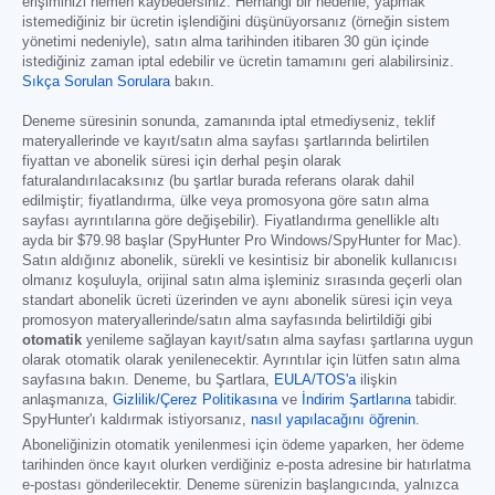
erişiminizi hemen kaybedersiniz. Herhangi bir nedenle, yapmak
istemediğiniz bir ücretin işlendiğini düşünüyorsanız (örneğin sistem
yönetimi nedeniyle), satın alma tarihinden itibaren 30 gün içinde
istediğiniz zaman iptal edebilir ve ücretin tamamını geri alabilirsiniz.
Sıkça Sorulan Sorulara
bakın.
Deneme süresinin sonunda, zamanında iptal etmediyseniz, teklif
materyallerinde ve kayıt/satın alma sayfası şartlarında belirtilen
fiyattan ve abonelik süresi için derhal peşin olarak
faturalandırılacaksınız (bu şartlar burada referans olarak dahil
edilmiştir; fiyatlandırma, ülke veya promosyona göre satın alma
sayfası ayrıntılarına göre değişebilir). Fiyatlandırma genellikle altı
ayda bir
$79.98
başlar (SpyHunter Pro Windows/SpyHunter for Mac).
Satın aldığınız abonelik, sürekli ve kesintisiz bir abonelik kullanıcısı
olmanız koşuluyla, orijinal satın alma işleminiz sırasında geçerli olan
standart abonelik ücreti üzerinden ve aynı abonelik süresi için veya
promosyon materyallerinde/satın alma sayfasında belirtildiği gibi
otomatik
yenileme sağlayan kayıt/satın alma sayfası şartlarına uygun
olarak otomatik olarak yenilenecektir. Ayrıntılar için lütfen satın alma
sayfasına bakın. Deneme, bu Şartlara,
EULA/TOS'a
ilişkin
anlaşmanıza,
Gizlilik/Çerez Politikasına
ve
İndirim Şartlarına
tabidir.
SpyHunter'ı kaldırmak istiyorsanız,
nasıl yapılacağını öğrenin
.
Aboneliğinizin otomatik yenilenmesi için ödeme yaparken, her ödeme
tarihinden önce kayıt olurken verdiğiniz e-posta adresine bir hatırlatma
e-postası gönderilecektir. Deneme sürenizin başlangıcında, yalnızca