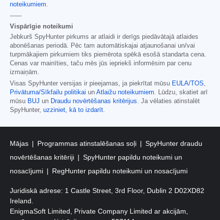
noteikumiem
.
------
Vispārīgie noteikumi
Jebkurš SpyHunter pirkums ar atlaidi ir derīgs piedāvātajā atlaides
abonēšanas periodā. Pēc tam automātiskajai atjaunošanai un/vai
turpmākajiem pirkumiem tiks piemērota spēkā esošā standarta cena.
Cenas var mainīties, taču mēs jūs iepriekš informēsim par cenu
izmaiņām.
Visas SpyHunter versijas ir pieejamas, ja piekrītat mūsu
EULA/TOS
,
Privātuma/Sīkfailu politikai
un
Atlaižu noteikumiem
. Lūdzu, skatiet arī
mūsu
BUJ
un
Draudu novērtēšanas kritērijus
. Ja vēlaties atinstalēt
SpyHunter,
uzziniet, kā to izdarīt
.
Mājas
Programmas atinstalēšanas soļi
SpyHunter draudu
novērtēšanas kritēriji
SpyHunter papildu noteikumi un
nosacījumi
RegHunter papildu noteikumi un nosacījumi
Juridiskā adrese: 1 Castle Street, 3rd Floor, Dublin 2 D02XD82
Ireland.
EnigmaSoft Limited, Private Company Limited ar akcijām,