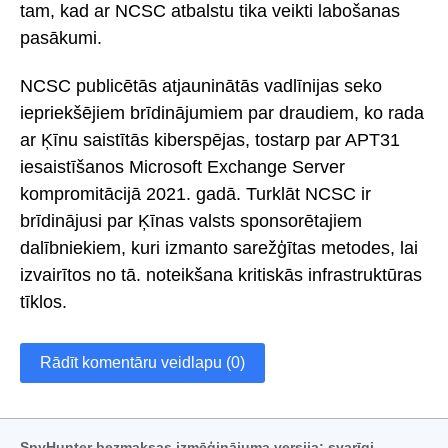
tam, kad ar NCSC atbalstu tika veikti labošanas
pasākumi.
NCSC publicētās atjauninātās vadlīnijas seko
iepriekšējiem brīdinājumiem par draudiem, ko rada
ar Ķīnu saistītās kiberspējas, tostarp par APT31
iesaistīšanos Microsoft Exchange Server
kompromitācijā 2021. gadā. Turklāt NCSC ir
brīdinājusi par Ķīnas valsts sponsorētajiem
dalībniekiem, kuri izmanto sarežģītas metodes, lai
izvairītos no tā. noteikšana kritiskās infrastruktūras
tīklos.
Rādīt komentāru veidlapu (0)
SpyHunter bezmaksas izmēģinājuma versija: svarīgi