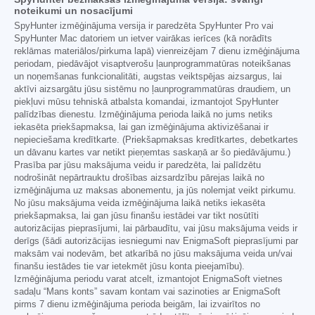
noteikumi un nosacījumi
SpyHunter izmēģinājuma versija ir paredzēta SpyHunter Pro vai
SpyHunter Mac datoriem un ietver vairākas ierīces (kā norādīts
reklāmas materiālos/pirkuma lapā) vienreizējam 7 dienu izmēģinājuma
periodam, piedāvājot visaptverošu ļaunprogrammatūras noteikšanas
un noņemšanas funkcionalitāti, augstas veiktspējas aizsargus, lai
aktīvi aizsargātu jūsu sistēmu no ļaunprogrammatūras draudiem, un
piekļuvi mūsu tehniskā atbalsta komandai, izmantojot SpyHunter
palīdzības dienestu. Izmēģinājuma perioda laikā no jums netiks
iekasēta priekšapmaksa, lai gan izmēģinājuma aktivizēšanai ir
nepieciešama kredītkarte. (Priekšapmaksas kredītkartes, debetkartes
un dāvanu kartes var netikt pieņemtas saskaņā ar šo piedāvājumu.)
Prasība par jūsu maksājuma veidu ir paredzēta, lai palīdzētu
nodrošināt nepārtrauktu drošības aizsardzību pārejas laikā no
izmēģinājuma uz maksas abonementu, ja jūs nolemjat veikt pirkumu.
No jūsu maksājuma veida izmēģinājuma laikā netiks iekasēta
priekšapmaksa, lai gan jūsu finanšu iestādei var tikt nosūtīti
autorizācijas pieprasījumi, lai pārbaudītu, vai jūsu maksājuma veids ir
derīgs (šādi autorizācijas iesniegumi nav EnigmaSoft pieprasījumi par
maksām vai nodevām, bet atkarībā no jūsu maksājuma veida un/vai
finanšu iestādes tie var ietekmēt jūsu konta pieejamību).
Izmēģinājuma periodu varat atcelt, izmantojot EnigmaSoft vietnes
sadaļu “Mans konts” savam kontam vai sazinoties ar EnigmaSoft
pirms 7 dienu izmēģinājuma perioda beigām, lai izvairītos no