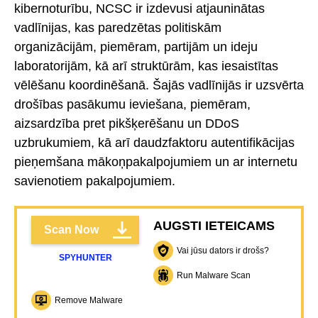
kibernoturību, NCSC ir izdevusi atjauninātas
vadlīnijas, kas paredzētas politiskām
organizācijām, piemēram, partijām un ideju
laboratorijām, kā arī struktūrām, kas iesaistītas
vēlēšanu koordinēšanā. Šajās vadlīnijās ir uzsvērta
drošības pasākumu ieviešana, piemēram,
aizsardzība pret pikšķerēšanu un DDoS
uzbrukumiem, kā arī daudzfaktoru autentifikācijas
pieņemšana mākoņpakalpojumiem un ar internetu
savienotiem pakalpojumiem.
AUGSTI IETEICAMS
Scan Now
Vai jūsu dators ir drošs?
SPYHUNTER
Run Malware Scan
Remove Malware