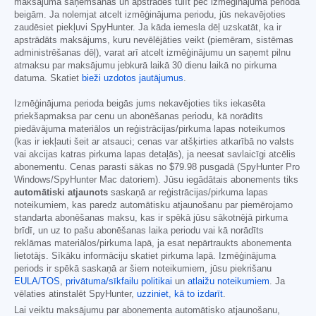
maksājuma saņemšanas un apstrādes tūlīt pēc izmēģinājuma perioda
beigām. Ja nolemjat atcelt izmēģinājuma periodu, jūs nekavējoties
zaudēsiet piekļuvi SpyHunter. Ja kāda iemesla dēļ uzskatāt, ka ir
apstrādāts maksājums, kuru nevēlējāties veikt (piemēram, sistēmas
administrēšanas dēļ), varat arī atcelt izmēģinājumu un saņemt pilnu
atmaksu par maksājumu jebkurā laikā 30 dienu laikā no pirkuma
datuma. Skatiet
bieži uzdotos jautājumus
.
Izmēģinājuma perioda beigās jums nekavējoties tiks iekasēta
priekšapmaksa par cenu un abonēšanas periodu, kā norādīts
piedāvājuma materiālos un reģistrācijas/pirkuma lapas noteikumos
(kas ir iekļauti šeit ar atsauci; cenas var atšķirties atkarībā no valsts
vai akcijas katras pirkuma lapas detaļās), ja neesat savlaicīgi atcēlis
abonementu. Cenas parasti sākas no
$79.98
pusgadā (SpyHunter Pro
Windows/SpyHunter Mac datoriem). Jūsu iegādātais abonements tiks
automātiski atjaunots
saskaņā ar reģistrācijas/pirkuma lapas
noteikumiem, kas paredz automātisku atjaunošanu par piemērojamo
standarta abonēšanas maksu, kas ir spēkā jūsu sākotnējā pirkuma
brīdī, un uz to pašu abonēšanas laika periodu vai kā norādīts
reklāmas materiālos/pirkuma lapā, ja esat nepārtraukts abonementa
lietotājs. Sīkāku informāciju skatiet pirkuma lapā. Izmēģinājuma
periods ir spēkā saskaņā ar šiem noteikumiem, jūsu piekrišanu
EULA/TOS
,
privātuma/sīkfailu politikai
un
atlaižu noteikumiem
. Ja
vēlaties atinstalēt SpyHunter,
uzziniet, kā to izdarīt
.
Lai veiktu maksājumu par abonementa automātisko atjaunošanu,