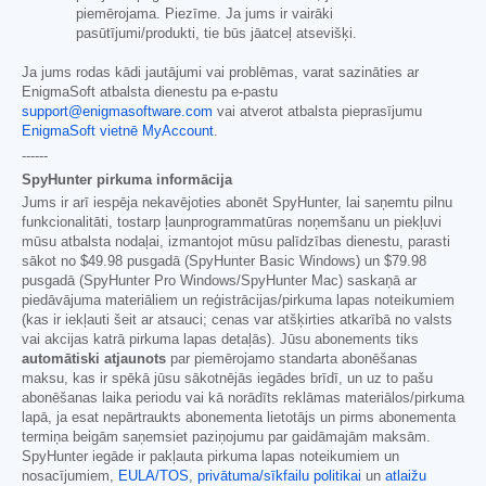
piemērojama. Piezīme. Ja jums ir vairāki
pasūtījumi/produkti, tie būs jāatceļ atsevišķi.
Ja jums rodas kādi jautājumi vai problēmas, varat sazināties ar
EnigmaSoft atbalsta dienestu pa e-pastu
support@enigmasoftware.com
vai atverot atbalsta pieprasījumu
EnigmaSoft vietnē MyAccount
.
------
SpyHunter pirkuma informācija
Jums ir arī iespēja nekavējoties abonēt SpyHunter, lai saņemtu pilnu
funkcionalitāti, tostarp ļaunprogrammatūras noņemšanu un piekļuvi
mūsu atbalsta nodaļai, izmantojot mūsu palīdzības dienestu, parasti
sākot no
$49.98
pusgadā (SpyHunter Basic Windows) un
$79.98
pusgadā (SpyHunter Pro Windows/SpyHunter Mac) saskaņā ar
piedāvājuma materiāliem un reģistrācijas/pirkuma lapas noteikumiem
(kas ir iekļauti šeit ar atsauci; cenas var atšķirties atkarībā no valsts
vai akcijas katrā pirkuma lapas detaļās). Jūsu abonements tiks
automātiski atjaunots
par piemērojamo standarta abonēšanas
maksu, kas ir spēkā jūsu sākotnējās iegādes brīdī, un uz to pašu
abonēšanas laika periodu vai kā norādīts reklāmas materiālos/pirkuma
lapā, ja esat nepārtraukts abonementa lietotājs un pirms abonementa
termiņa beigām saņemsiet paziņojumu par gaidāmajām maksām.
SpyHunter iegāde ir pakļauta pirkuma lapas noteikumiem un
nosacījumiem,
EULA/TOS
,
privātuma/sīkfailu politikai
un
atlaižu