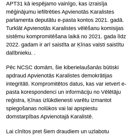
APT31 kā iespējamo vainīgo, kas izraisīja
mēģinājumu iefiltrēties Apvienotās Karalistes
parlamenta deputātu e-pasta kontos 2021. gadā.
Turklāt Apvienotās Karalistes vēlēšanu komisijas
sistēmu kompromitēšana laikā no 2021. gada līdz
2022. gadam ir arī saistīta ar Ķīnas valsti saistītu
dalībnieku. .
Pēc NCSC domām, šie kiberielaušanās būtiski
apdraud Apvienotās Karalistes demokrātijas
integritāti. Kompromitētos datus, kas var ietvert e-
pasta korespondenci un informāciju no Vēlētāju
reģistra, Ķīnas izlūkdienesti varētu izmantot
spiegošanas nolūkos vai lai apspiestu
domstarpības Apvienotajā Karalistē.
Lai cīnītos pret šiem draudiem un uzlabotu