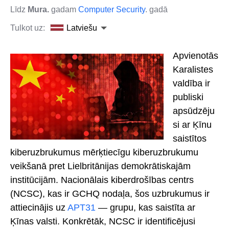
Līdz
Mura.
gadam
Computer Security
. gadā
Tulkot uz:
Latviešu
Apvienotās
Karalistes
valdība ir
publiski
apsūdzēju
si ar Ķīnu
saistītos
kiberuzbrukumus mērķtiecīgu kiberuzbrukumu
veikšanā pret Lielbritānijas demokrātiskajām
institūcijām. Nacionālais kiberdrošības centrs
(NCSC), kas ir GCHQ nodaļa, šos uzbrukumus ir
attiecinājis uz
APT31
— grupu, kas saistīta ar
Ķīnas valsti. Konkrētāk, NCSC ir identificējusi