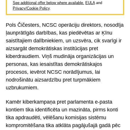
See additional offer below where available.
EULA
and
Privacy/Cookie Policy
.
Pols Čičesters, NCSC operāciju direktors, nosodīja
ļaunprātīgās darbības, kas piedēvētas ar Ķīnu
saistītajiem dalībniekiem, un uzsvēra, cik svarīgi ir
aizsargāt demokrātiskas institūcijas pret
kiberdraudiem. Viņš mudināja organizācijas un
personas, kas iesaistītas demokrātiskajos
procesos, ievērot NCSC norādījumus, lai
nodrošinātu aizsardzību pret turpmākiem
uzbrukumiem.
Kamēr kiberkampaņa pret parlamenta e-pasta
kontiem tika identificēta un mazināta, pirms konti
tika apdraudēti, vēlēšanu komisijas sistēmu
kompromitēšana tika atklāta pagājušajā gadā pēc