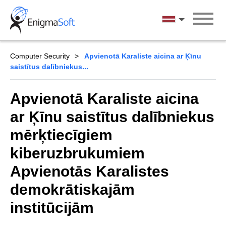
Skip
to
Latviešu
content
Computer Security
Apvienotā Karaliste aicina ar Ķīnu
saistītus dalībniekus...
Apvienotā Karaliste aicina
ar Ķīnu saistītus dalībniekus
mērķtiecīgiem
kiberuzbrukumiem
Apvienotās Karalistes
demokrātiskajām
institūcijām