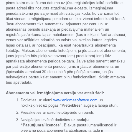
pirms katra maksājuma datuma uz jūsu reģistrācijas laikā norādīto e-
pasta adresi tiks nosūtīts atgādinājuma e-pasts. Izmēģinājuma
perioda sākumā jūs saņemsiet aktivizācijas kodu, ko var izmantot
tikai vienam izmēģinājuma periodam un tikai vienai ierīcei katrā kontā.
Jūsu abonements tiks automātiski atjaunots par cenu un uz
abonēšanas periodu saskaņā ar piedāvājuma materiāliem un
reģistrācijas/pirkuma lapas noteikumiem (kas ir iekļauti šeit ar atsauci;
cenas var atšķirties atkarībā no valsts vai akcijas katras iegādes
lapas detaļās), ar nosacījumu, ka esat nepārtraukts abonementa
lietotājs. Maksas abonementa lietotājiem, ja jūs atcelsiet abonementu,
jums joprojām būs piekļuve savam(-iem) produktam(-iem) līdz
apmaksātā abonementa perioda beigām. Ja vēlaties saņemt atmaksu
par pašreizējo abonementa periodu, jums ir jāatceļ abonements un
jāpiesakās atmaksai 30 dienu laikā pēc pēdējā pirkuma, un jūs
nekavējoties pārtrauksiet saņemt pilnu funkcionalitāti, tiklīdz atmaksa
būs apstrādāta.
Abonementu vai izmēģinājuma versiju var atcelt šādi:
Dodieties uz vietni
www.enigmasoftware.com
un
noklikšķiniet uz pogas
"Pieteikties"
augšējā labajā stūrī.
Piesakieties ar savu lietotājvārdu un paroli.
Navigācijas izvēlnē dodieties uz
sadaļu
“Pasūtījums/licences”.
Blakus pasūtījumam/licencei ir
pieejama poga abonementa atcelšanai, ja tāda ir