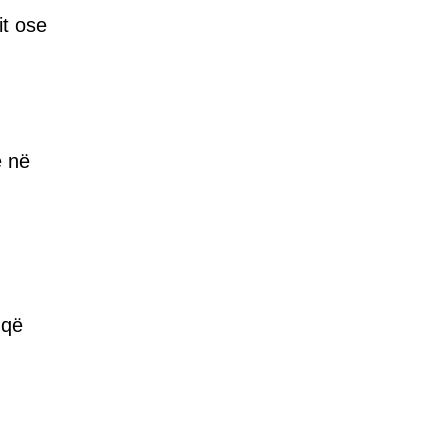
it ose
ë në
 që