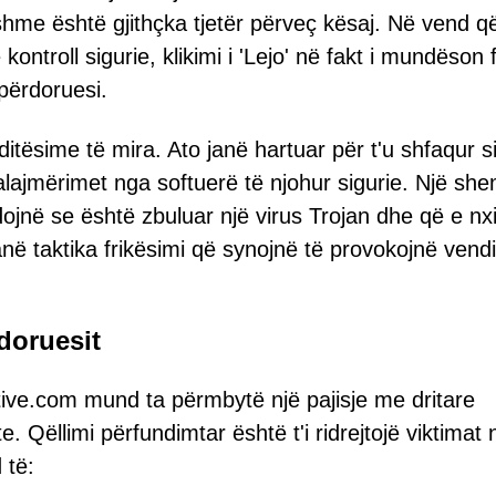
shme është gjithçka tjetër përveç kësaj. Në vend q
kontroll sigurie, klikimi i 'Lejo' në fakt i mundëson
 përdoruesi.
itësime të mira. Ato janë hartuar për t'u shfaqur s
lajmërimet nga softuerë të njohur sigurie. Një shem
në se është zbuluar një virus Trojan dhe që e nxi
në taktika frikësimi që synojnë të provokojnë vend
rdoruesit
itive.com mund ta përmbytë një pajisje me dritare
 Qëllimi përfundimtar është t'i ridrejtojë viktimat 
 të: