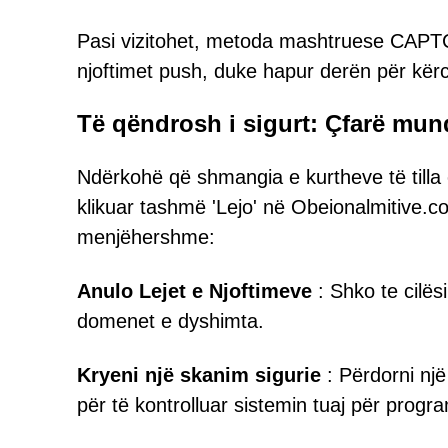
Pasi vizitohet, metoda mashtruese CAPTCH
njoftimet push, duke hapur derën për kë
Të qëndrosh i sigurt: Çfarë mun
Ndërkohë që shmangia e kurtheve të tilla
klikuar tashmë 'Lejo' në Obeionalmitive.
menjëhershme:
Anulo Lejet e Njoftimeve
: Shko te cilës
domenet e dyshimta.
Kryeni një skanim sigurie
: Përdorni nj
për të kontrolluar sistemin tuaj për prog