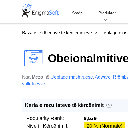
Skip
to
Shtëpi
Produktet
content
Baza e të dhënave të kërcënimeve
Uebfaqe mas
Obeionalmitiv
Nga
Mezo
në
Uebfaqe mashtruese
,
Adware
,
Rrëmby
shfletuesve
Karta e rezultateve të kërcënimit
?
Popularity Rank:
8,539
Niveli i Kërcënimit:
20 % (Normale)