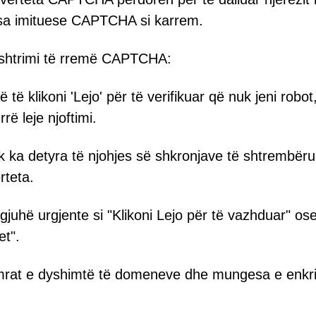
esa imituese CAPTCHA si karrem.
ashtrimi të rremë CAPTCHA:
të klikoni 'Lejo' për të verifikuar që nuk jeni robot
ë leje njoftimi.
 ka detyra të njohjes së shkronjave të shtrembër
rteta.
juhë urgjente si "Klikoni Lejo për të vazhduar" os
et".
rat e dyshimtë të domeneve dhe mungesa e enkri