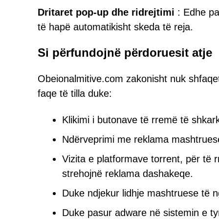
Dritaret pop-up dhe ridrejtimi
: Edhe par
të hapë automatikisht skeda të reja.
Si përfundojnë përdoruesit atje
Obeionalmitive.com zakonisht nuk shfaqet 
faqe të tilla duke:
Klikimi i butonave të rremë të shkark
Ndërveprimi me reklama mashtrues
Vizita e platformave torrent, për të 
strehojnë reklama dashakeqe.
Duke ndjekur lidhje mashtruese të n
Duke pasur adware në sistemin e tyr