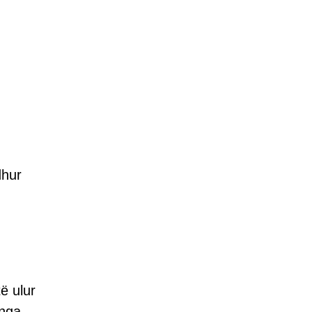
dhur
ë ulur
 nga