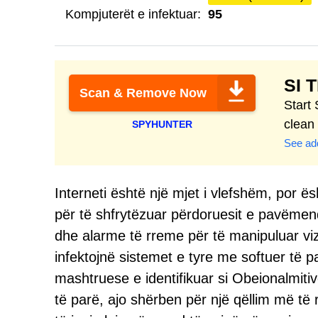
Kompjuterët e infektuar:
95
SI 
Scan & Remove Now
Start
clean
SPYHUNTER
See add
Interneti është një mjet i vlefshëm, por ë
për të shfrytëzuar përdoruesit e pavëmen
dhe alarme të rreme për të manipuluar viz
infektojnë sistemet e tyre me softuer të pa
mashtruese e identifikuar si Obeionalmi
të parë, ajo shërben për një qëllim më të