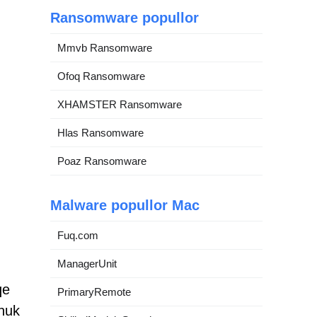
Ransomware popullor
Mmvb Ransomware
Ofoq Ransomware
XHAMSTER Ransomware
Hlas Ransomware
Poaz Ransomware
Malware popullor Mac
Fuq.com
ManagerUnit
qe
PrimaryRemote
 nuk