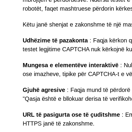
robotët, faqet mashtruese përdorin kërk
Këtu janë shenjat e zakonshme të një m
Udhëzime të pazakonta
: Faqja kërkon që 
testet legjitime CAPTCHA nuk kërkojnë kurr
Mungesa e elementëve interaktivë
: Nuk
ose imazheve, tipike për CAPTCHA-t e vë
Gjuhë agresive
: Faqja mund të përdorë g
"Qasja është e bllokuar derisa të verifikoh
URL të pasigurta ose të çuditshme
: Em
HTTPS janë të zakonshme.