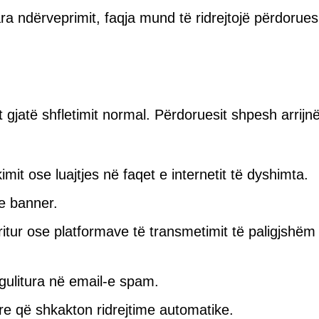
a ndërveprimit, faqja mund të ridrejtojë përdorues
gjatë shfletimit normal. Përdoruesit shpesh arrijn
imit ose luajtjes në faqet e internetit të dyshimta.
e banner.
rritur ose platformave të transmetimit të paligjshëm
gulitura në email-e spam.
e që shkakton ridrejtime automatike.