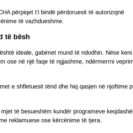
A përpiqet t'i bindë përdoruesit të autorizojnë
rcënime të vazhdueshme.
d të bësh
 është ideale, gabimet mund të ndodhin. Nëse keni
com ose në një faqe të ngjashme, ndërmerrni vepri
imet e shfletuesit tënd dhe hiq qasjen në njoftime p
ë mjet të besueshëm kundër programeve keqdashë
rame reklamuese ose kërcënime të tjera.