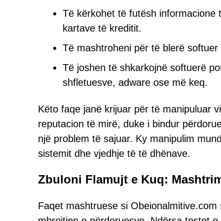
Të kërkohet të futësh informacione 
kartave të kreditit.
Të mashtroheni për të blerë softuer
Të joshen të shkarkojnë softuerë po
shfletuesve, adware ose më keq.
Këto faqe janë krijuar për të manipuluar v
reputacion të mirë, duke i bindur përdoru
një problem të sajuar. Ky manipulim mund
sistemit dhe vjedhje të të dhënave.
Zbuloni Flamujt e Kuq: Mashtr
Faqet mashtruese si Obeionalmitive.com 
mbrojtjen e përdoruesve. Ndërsa testet e