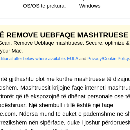
OS/OS të prekura:
Windows
TË REMOVE UEBFAQE MASHTRUESE
 Scan. Remove Uebfaqe mashtruese. Secure, optimize &
 your Mac.
itional offer below where available.
EULA
and
Privacy/Cookie Policy
.
shtë gjithashtu plot me kurthe mashtruese të dizajn
dshëm. Mashtruesit krijojnë faqe interneti mashtru
itorët që të ekspozojnë të dhënat personale ose t
dëshiruar. Një shembull i tillë është një faqe
tive.com. Ndërsa mund të duket e padëmshme në s
 rrezikshëm nën sipërfaqe, duke i joshur përdoruesi