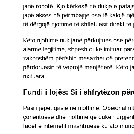
janë robotë. Kjo kërkesë në dukje e pafaj
japë akses në përmbajtje ose të kalojë një 
të dërgojë njoftime të shfletuesit direkt te
Këto njoftime nuk janë përkujtues ose përd
alarme legjitime, shpesh duke imituar para
zakonshëm përfshin mesazhet që pretendoj
përdoruesin të veprojë menjëherë. Këto ja
nxituara.
Fundi i lojës: Si i shfrytëzon pë
Pasi i jepet qasje në njoftime, Obeionalm
çorientuese dhe njoftime që duken urgjente.
faqet e internetit mashtruese ku ato mund