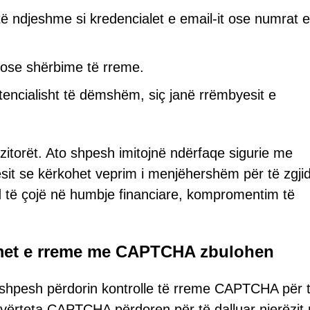
të ndjeshme si kredencialet e email-it ose numrat e
 ose shërbime të rreme.
tencialisht të dëmshëm, siç janë rrëmbyesit e
izitorët. Ato shpesh imitojnë ndërfaqe sigurie me
esit se kërkohet veprim i menjëhershëm për të zgji
 të çojë në humbje financiare, kompromentim të
imet e rreme me CAPTCHA zbulohen
shpesh përdorin kontrolle të rreme CAPTCHA për t
 vërteta CAPTCHA përdoren për të dalluar njerëzit