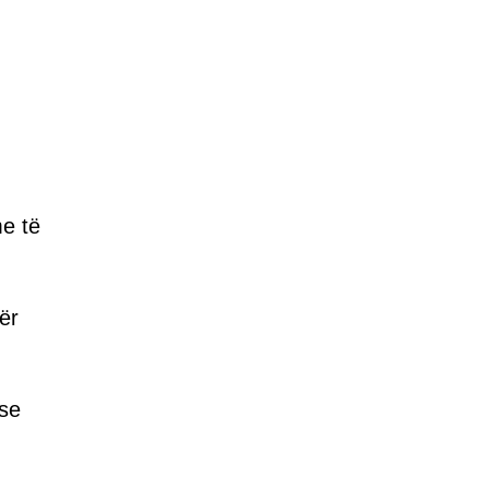
me të
ër
se