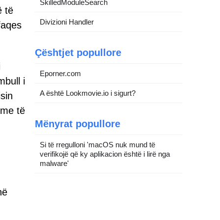
SkilledModuleSearch
ë të
Divizioni Handler
 faqes
Çështjet popullore
i
Eporner.com
bull i
A është Lookmovie.io i sigurt?
sin
ime të
Mënyrat popullore
Si të rregulloni 'macOS nuk mund të
verifikojë që ky aplikacion është i lirë nga
malware'
në