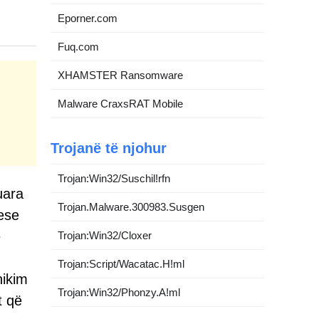
Eporner.com
Fuq.com
XHAMSTER Ransomware
Malware CraxsRAT Mobile
Trojanë të njohur
Trojan:Win32/Suschil!rfn
uara
Trojan.Malware.300983.Susgen
ese
ë
Trojan:Win32/Cloxer
Trojan:Script/Wacatac.H!ml
hikim
Trojan:Win32/Phonzy.A!ml
t që