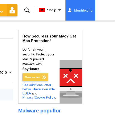
Kërko
Shqip
Identifikohu
cë
How Secure is Your Mac? Get
Mac Protection!
Don't risk your
security. Protect your
Mac & prevent
malware with
SpyHunter
.
hqip
Shkarko tani
See additional offer
below where available.
EULA
and
Privacy/Cookie Policy
.
Malware popullor