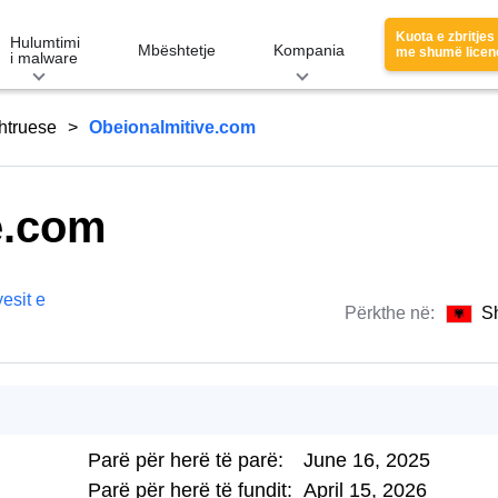
Kuota e zbritjes
Hulumtimi
Mbështetje
Kompania
me shumë licen
i malware
htruese
Obeionalmitive.com
e.com
esit e
Përkthe në:
S
Parë për herë të parë:
June 16, 2025
Parë për herë të fundit:
April 15, 2026