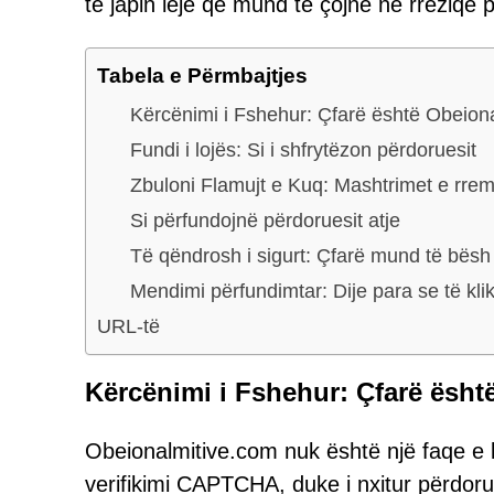
të japin leje që mund të çojnë në rreziqe p
Tabela e Përmbajtjes
Kërcënimi i Fshehur: Çfarë është Obeion
Fundi i lojës: Si i shfrytëzon përdoruesit
Zbuloni Flamujt e Kuq: Mashtrimet e r
Si përfundojnë përdoruesit atje
Të qëndrosh i sigurt: Çfarë mund të bësh
Mendimi përfundimtar: Dije para se të kli
URL-të
Kërcënimi i Fshehur: Çfarë ësh
Obeionalmitive.com nuk është një faqe e 
verifikimi CAPTCHA, duke i nxitur përdorue