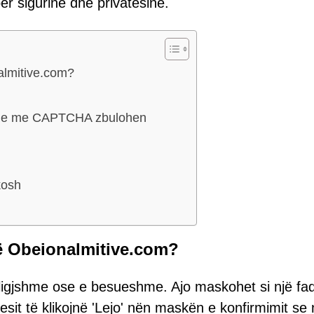
ër sigurinë dhe privatësinë.
almitive.com?
reme me CAPTCHA zbulohen
kosh
të Obeionalmitive.com?
ligjshme ose e besueshme. Ajo maskohet si një fa
sit të klikojnë 'Lejo' nën maskën e konfirmimit se