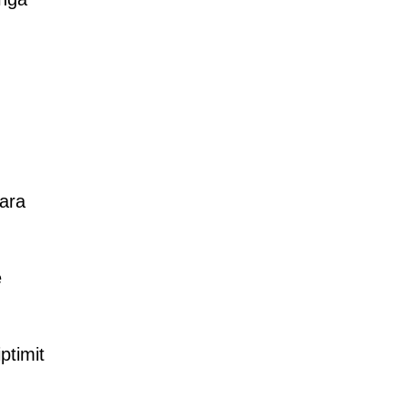
,
uara
e
ptimit