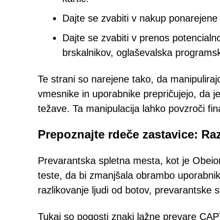
Dajte se zvabiti v nakup ponarejene
Dajte se zvabiti v prenos potencialn
brskalnikov, oglaševalska programsk
Te strani so narejene tako, da manipulir
vmesnike in uporabnike prepričujejo, da j
težave. Ta manipulacija lahko povzroči fi
Prepoznajte rdeče zastavice: R
Prevarantska spletna mesta, kot je Obei
teste, da bi zmanjšala obrambo uporabni
razlikovanje ljudi od botov, prevarantske 
Tukaj so pogosti znaki lažne prevare CA