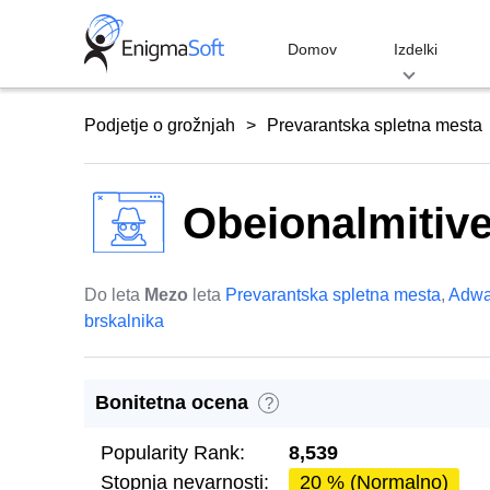
Skip
to
Domov
Izdelki
content
Podjetje o grožnjah
Prevarantska spletna mesta
Obeionalmitiv
Do leta
Mezo
leta
Prevarantska spletna mesta
,
Adwa
brskalnika
Bonitetna ocena
?
Popularity Rank:
8,539
Stopnja nevarnosti:
20 % (Normalno)