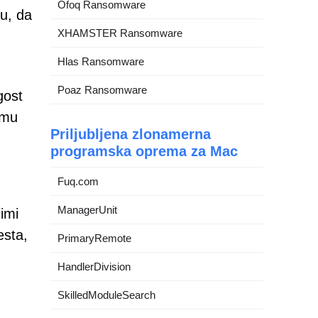
Ofoq Ransomware
u, da
XHAMSTER Ransomware
Hlas Ransomware
Poaz Ransomware
gost
jemu
Priljubljena zlonamerna
programska oprema za Mac
Fuq.com
ManagerUnit
imi
esta,
PrimaryRemote
HandlerDivision
SkilledModuleSearch