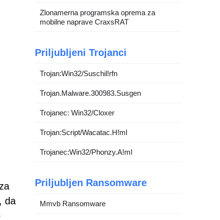
Zlonamerna programska oprema za
mobilne naprave CraxsRAT
Priljubljeni Trojanci
Trojan:Win32/Suschil!rfn
Trojan.Malware.300983.Susgen
Trojanec: Win32/Cloxer
Trojan:Script/Wacatac.H!ml
Trojanec:Win32/Phonzy.A!ml
Priljubljen Ransomware
 za
, da
Mmvb Ransomware
o