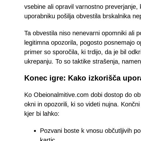
vsebine ali opravil varnostno preverjanje
uporabniku pošilja obvestila brskalnika n
Ta obvestila niso nenevarni opomniki ali p
legitimna opozorila, pogosto posnemajo 
primer so sporočila, ki trdijo, da je bil od
ukrepanju. To so taktike strašenja, namen
Konec igre: Kako izkorišča upo
Ko Obeionalmitive.com dobi dostop do obve
okni in opozorili, ki so videti nujna. Končn
kjer bi lahko:
Pozvani boste k vnosu občutljivih pod
kartic.