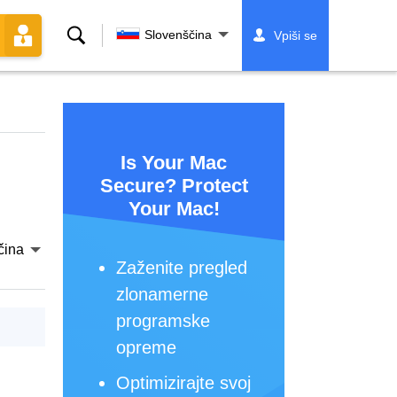
Iskanje
Slovenščina
Vpiši se
Is Your Mac
Secure? Protect
Your Mac!
čina
Zaženite pregled
zlonamerne
programske
opreme
Optimizirajte svoj