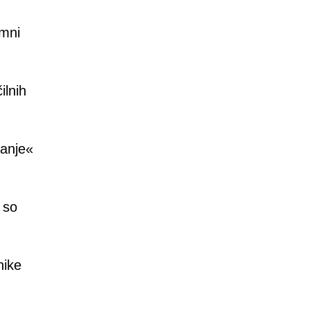
imni
ilnih
vanje«
 so
nike