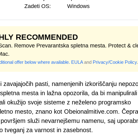
Zadeti OS:
Windows
GHLY RECOMMENDED
 Scan. Remove Prevarantska spletna mesta. Protect & cl
Mac.
itional offer below where available.
EULA
and
Privacy/Cookie Policy
.
di zavajajočih pasti, namenjenih izkoriščanju nepoz
spletna mesta in lažna opozorila, da bi manipulirali
 ali okužijo svoje sisteme z neželeno programsko
pletno mesto, znano kot Obeionalmitive.com. Čepr
d površjem služi nevarnejšemu namenu, saj uporab
 do tveganj za varnost in zasebnost.