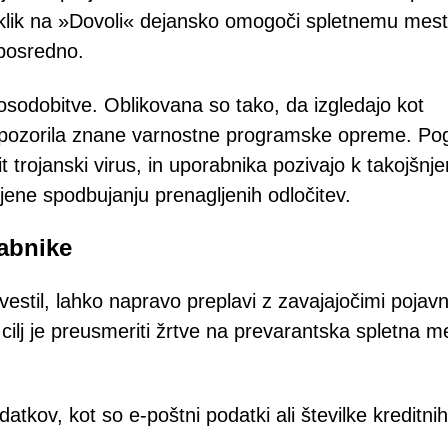
, klik na »Dovoli« dejansko omogoči spletnemu mest
eposredno.
osodobitve. Oblikovana so tako, da izgledajo kot
opozorila znane varnostne programske opreme. Po
krit trojanski virus, in uporabnika pozivajo k takojšn
jene spodbujanju prenagljenih odločitev.
rabnike
stil, lahko napravo preplavi z zavajajočimi pojavn
i cilj je preusmeriti žrtve na prevarantska spletna m
atkov, kot so e-poštni podatki ali številke kreditnih