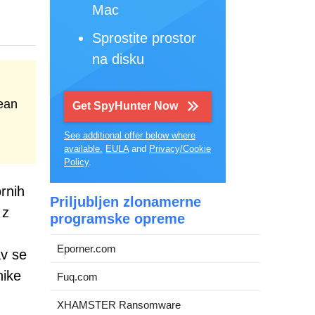
Mac
Sprostite prostor
na disku
ean
Get SpyHunter Now
See additional offer below where
available.
EULA
and
Privacy/Cookie
Policy
.
ornih
Priljubljen zlonamerne
 z
programske opreme
Eporner.com
av se
nike
Fuq.com
XHAMSTER Ransomware