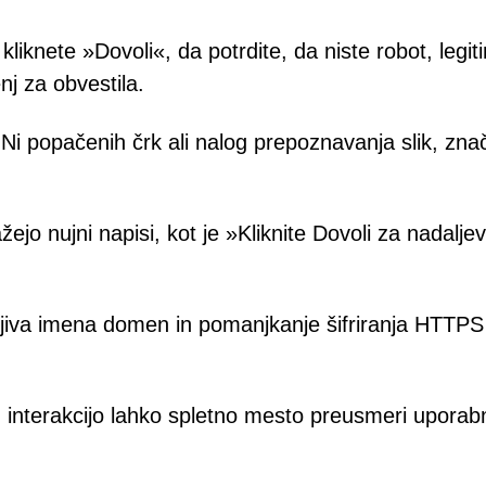
liknete »Dovoli«, da potrdite, da niste robot, legit
nj za obvestila.
 Ni popačenih črk ali nalog prepoznavanja slik, znač
žejo nujni napisi, kot je »Kliknite Dovoli za nadalje
jiva imena domen in pomanjkanje šifriranja HTTPS
 interakcijo lahko spletno mesto preusmeri uporab