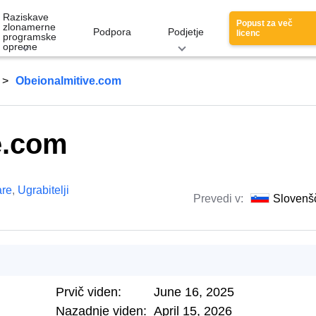
Raziskave
Popust za več
zlonamerne
Podpora
Podjetje
licenc
programske
opreme
Obeionalmitive.com
e.com
re
,
Ugrabitelji
Prevedi v:
Slovenš
Prvič viden:
June 16, 2025
Nazadnje viden:
April 15, 2026