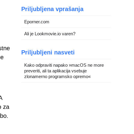
Priljubljena vprašanja
Eporner.com
Ali je Lookmovie.io varen?
stne
Priljubljeni nasveti
ne
Kako odpraviti napako »macOS ne more
preveriti, ali ta aplikacija vsebuje
zlonamerno programsko opremo«
A
o za
abo.