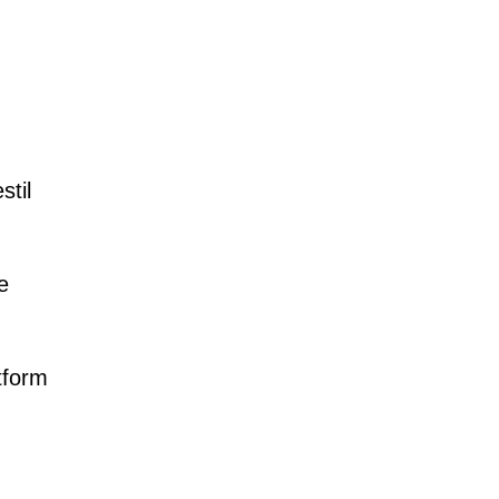
stil
e
tform