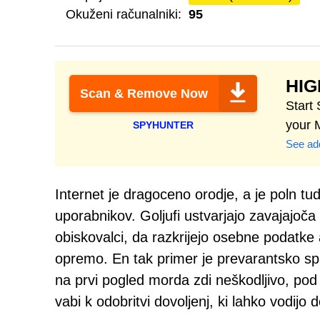
Okuženi računalniki:
95
HI
Scan & Remove Now
Start
your 
SPYHUNTER
See add
Internet je dragoceno orodje, a je poln tu
uporabnikov. Goljufi ustvarjajo zavajajoča 
obiskovalci, da razkrijejo osebne podatke
opremo. En tak primer je prevarantsko s
na prvi pogled morda zdi neškodljivo, po
vabi k odobritvi dovoljenj, ki lahko vodijo