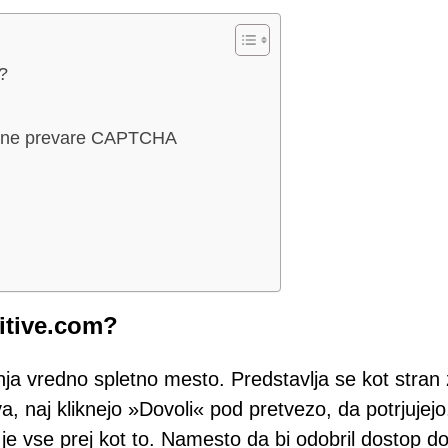
?
lažne prevare CAPTCHA
mitive.com?
nja vredno spletno mesto. Predstavlja se kot stran
 naj kliknejo »Dovoli« pod pretvezo, da potrjujejo
je vse prej kot to. Namesto da bi odobril dostop d