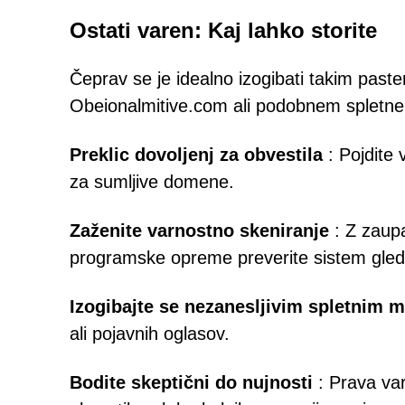
Ostati varen: Kaj lahko storite
Čeprav se je idealno izogibati takim past
Obeionalmitive.com ali podobnem spletnem 
Preklic dovoljenj za obvestila
: Pojdite 
za sumljive domene.
Zaženite varnostno skeniranje
: Z zaup
programske opreme preverite sistem gled
Izogibajte se nezanesljivim spletnim 
ali pojavnih oglasov.
Bodite skeptični do nujnosti
: Prava va