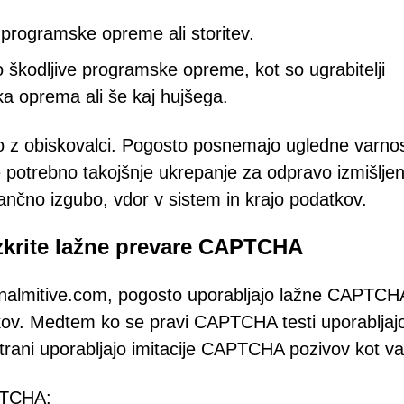
 programske opreme ali storitev.
o škodljive programske opreme, kot so ugrabitelji
a oprema ali še kaj hujšega.
ajo z obiskovalci. Pogosto posnemajo ugledne varno
e potrebno takojšnje ukrepanje za odpravo izmišlje
nančno izgubo, vdor v sistem in krajo podatkov.
azkrite lažne prevare CAPTCHA
onalmitive.com, pogosto uporabljajo lažne CAPTCH
kov. Medtem ko se pravi CAPTCHA testi uporabljaj
strani uporabljajo imitacije CAPTCHA pozivov kot v
PTCHA: