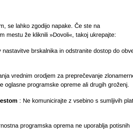
em, se lahko zgodijo napake. Če ste na
mestu že kliknili »Dovoli«, takoj ukrepajte:
v nastavitve brskalnika in odstranite dostop do obve
anja vrednim orodjem za preprečevanje zlonamern
e oglasne programske opreme ali drugih groženj.
mestom
: Ne komunicirajte z vsebino s sumljivih pla
rnostna programska oprema ne uporablja potisnih