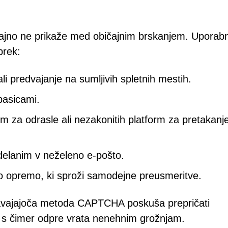
ajno ne prikaže med običajnim brskanjem. Uporabn
prek:
i predvajanje na sumljivih spletnih mestih.
pasicami.
m za odrasle ali nezakonitih platform za pretakanje
elanim v neželeno e-pošto.
 opremo, ki sproži samodejne preusmeritve.
zavajajoča metoda CAPTCHA poskuša prepričati
a, s čimer odpre vrata nenehnim grožnjam.