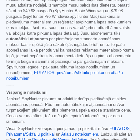
mūsu atbalsta nodaļai, izmantojot mūsu palīdzības dienestu, parasti
sākot no
$49.98
pusgadā (SpyHunter Basic Windows) un
$79.98
pusgadā (SpyHunter Pro Windows/SpyHunter Mac) saskaņā ar
piedāvājuma materiāliem un reģistrācijas/pirkuma lapas noteikumiem
(kas ir iekļauti šeit ar atsauci; cenas var atšķirties atkarībā no valsts
vai akcijas katrā pirkuma lapas detaļās). Jūsu abonements tiks
automātiski atjaunots
par piemērojamo standarta abonēšanas
maksu, kas ir spēkā jūsu sākotnējās iegādes brīdī, un uz to pašu
abonēšanas laika periodu vai kā norādīts reklāmas materiālos/pirkuma
lapā, ja esat nepārtraukts abonementa lietotājs un pirms abonementa
termiņa beigām saņemsiet paziņojumu par gaidāmajām maksām.
SpyHunter iegāde ir pakļauta pirkuma lapas noteikumiem un
nosacījumiem,
EULA/TOS
,
privātuma/sīkfailu politikai
un
atlaižu
noteikumiem
.
------
Vispārīgie noteikumi
Jebkurš SpyHunter pirkums ar atlaidi ir derīgs piedāvātajā atlaides
abonēšanas periodā. Pēc tam automātiskajai atjaunošanai un/vai
turpmākajiem pirkumiem tiks piemērota spēkā esošā standarta cena.
Cenas var mainīties, taču mēs jūs iepriekš informēsim par cenu
izmaiņām.
Visas SpyHunter versijas ir pieejamas, ja piekrītat mūsu
EULA/TOS
,
Privātuma/Sīkfailu politikai
un
Atlaižu noteikumiem
. Lūdzu, skatiet arī