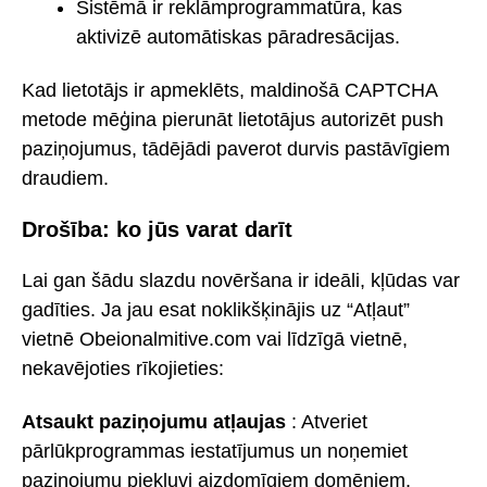
Sistēmā ir reklāmprogrammatūra, kas
aktivizē automātiskas pāradresācijas.
Kad lietotājs ir apmeklēts, maldinošā CAPTCHA
metode mēģina pierunāt lietotājus autorizēt push
paziņojumus, tādējādi paverot durvis pastāvīgiem
draudiem.
Drošība: ko jūs varat darīt
Lai gan šādu slazdu novēršana ir ideāli, kļūdas var
gadīties. Ja jau esat noklikšķinājis uz “Atļaut”
vietnē Obeionalmitive.com vai līdzīgā vietnē,
nekavējoties rīkojieties:
Atsaukt paziņojumu atļaujas
: Atveriet
pārlūkprogrammas iestatījumus un noņemiet
paziņojumu piekļuvi aizdomīgiem domēniem.