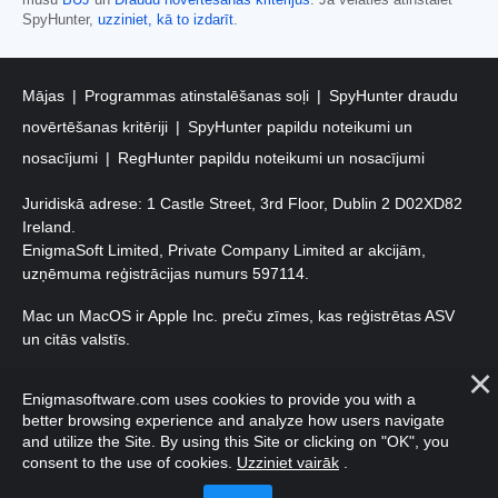
mūsu
BUJ
un
Draudu novērtēšanas kritērijus
. Ja vēlaties atinstalēt
SpyHunter,
uzziniet, kā to izdarīt
.
Mājas
Programmas atinstalēšanas soļi
SpyHunter draudu
novērtēšanas kritēriji
SpyHunter papildu noteikumi un
nosacījumi
RegHunter papildu noteikumi un nosacījumi
Juridiskā adrese: 1 Castle Street, 3rd Floor, Dublin 2 D02XD82
Ireland.
EnigmaSoft Limited, Private Company Limited ar akcijām,
uzņēmuma reģistrācijas numurs 597114.
Mac un MacOS ir Apple Inc. preču zīmes, kas reģistrētas ASV
un citās valstīs.
Autortiesības 2016-
2026
. EnigmaSoft Ltd. Visas tiesības
Enigmasoftware.com uses cookies to provide you with a
aizsargātas.
better browsing experience and analyze how users navigate
and utilize the Site. By using this Site or clicking on "OK", you
consent to the use of cookies.
Uzziniet vairāk
.