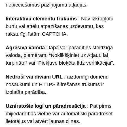
nepieciešamas paziņojumu atļaujas.
Interaktīvu elementu trūkums
: Nav izkropļotu
burtu vai attēlu atpazīšanas uzdevumu, kas
raksturīgi īstām CAPTCHA.
Agresīva valoda
: lapā var parādīties steidzīga
valoda, piemēram, “Noklikšķiniet uz Atļaut, lai
turpinātu” vai “Piekļuve bloķēta līdz verifikācijai”.
Nedroši vai dīvaini URL
: aizdomīgi domēnu
nosaukumi un HTTPS šifrēšanas trūkums ir
izplatīta parādība.
Uznirstošie logi un pāradresācija
: Pat pirms
mijiedarbības vietne var automātiski pāradresēt
lietotājus vai atvērt jaunas cilnes.