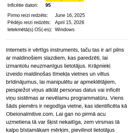
Inficētie datori:
95
Pirmo reizi redzēts:
June 16, 2025
Pēdējo reizi redzēts:
April 15, 2026
Ietekmētā(s) OS(-es):
Windows
Internets ir vērtīgs instruments, taču tas ir arī pilns
ar maldinošiem slazdiem, kas paredzēti, lai
izmantotu neuzmanīgus lietotājus. Krāpnieki
izveido maldinošas tīmekļa vietnes un viltus
brīdinājumus, lai manipulētu ar apmeklētājiem,
piespiežot viņus atklāt personas datus vai inficēt
viņu sistēmas ar nevēlamu programmatūru. Viens
šāds piemērs ir negodīga vietne, kas identificēta kā
Obeionalmitive.com. Lai gan no pirmā acu
uzmetiena tā var šķist nekaitīga, zem virsmas tā
kalpo bīstamākam mērķim, pievilinot lietotājus