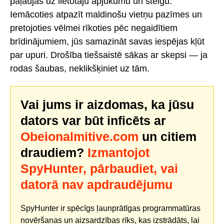
paļaujas uz lietotāju apjukumu un steigu.
Iemācoties atpazīt maldinošu vietņu pazīmes un
pretojoties vēlmei rīkoties pēc negaidītiem
brīdinājumiem, jūs samazināt savas iespējas kļūt
par upuri. Drošība tiešsaistē sākas ar skepsi — ja
rodas šaubas, neklikšķiniet uz tām.
Vai jums ir aizdomas, ka jūsu
dators var būt inficēts ar
Obeionalmitive.com
un citiem
draudiem?
Izmantojot
SpyHunter, pārbaudiet, vai
datorā nav apdraudējumu
SpyHunter ir spēcīgs ļaunprātīgas programmatūras
novēršanas un aizsardzības rīks, kas izstrādāts, lai