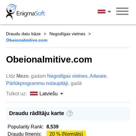
Skip
to
Latviešu
content
Draudu datu bāze
Negodīgas vietnes
Obeionalmitive.com
Obeionalmitive.com
Līdz
Mezo.
gadam
Negodīgas vietnes
,
Adware
,
Pārlūkprogrammu nolaupītāji
. gadā
Tulkot uz:
Latviešu
Draudu rādītāju karte
?
Popularity Rank:
8,539
Draudu līmenis:
20 % (Normāls)