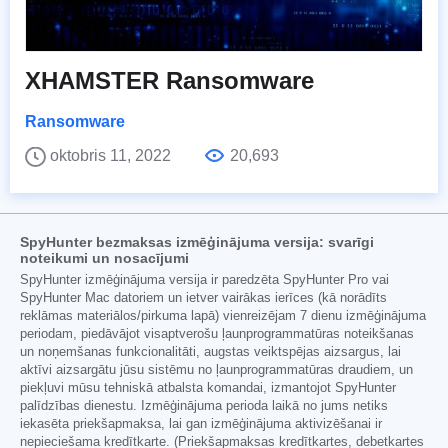
XHAMSTER Ransomware
Ransomware
oktobris 11, 2022
20,693
SpyHunter bezmaksas izmēģinājuma versija: svarīgi
noteikumi un nosacījumi
SpyHunter izmēģinājuma versija ir paredzēta SpyHunter Pro vai
SpyHunter Mac datoriem un ietver vairākas ierīces (kā norādīts
reklāmas materiālos/pirkuma lapā) vienreizējam 7 dienu izmēģinājuma
periodam, piedāvājot visaptverošu ļaunprogrammatūras noteikšanas
un noņemšanas funkcionalitāti, augstas veiktspējas aizsargus, lai
aktīvi aizsargātu jūsu sistēmu no ļaunprogrammatūras draudiem, un
piekļuvi mūsu tehniskā atbalsta komandai, izmantojot SpyHunter
palīdzības dienestu. Izmēģinājuma perioda laikā no jums netiks
iekasēta priekšapmaksa, lai gan izmēģinājuma aktivizēšanai ir
nepieciešama kredītkarte. (Priekšapmaksas kredītkartes, debetkartes