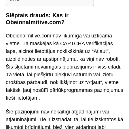
Slēptais drauds: Kas ir
Obeionalmitive.com?
Obeionalmitive.com nav likumīga vai uzticama
vietne. Tā maskējas kā CAPTCHA verifikācijas
lapa, aicinot lietotājus noklikšķināt uz “Atļaut”,
aizbildinoties ar apstiprinājumu, ka viņi nav roboti.
Šis šķietami nevainīgais pieprasījums ir viss citādi.
Tā vietā, lai piešķirtu piekļuvi saturam vai izietu
drošības pārbaudi, noklikšķinot uz “Atļaut”, vietne
faktiski ļauj nosūtīt pārlūkprogrammas paziņojumus
tieši lietotājam.
Šie paziņojumi nav nekaitīgi atgādinājumi vai
atjauninājumi. Tie ir izstrādāti tā, lai tie izskatītos kā
likumīgi brīdinājumi, bieži vien atdarinot labi