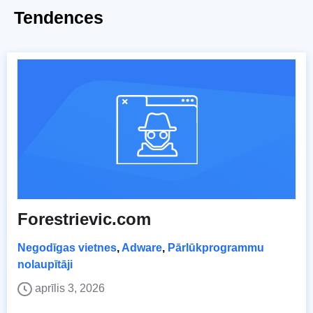
Tendences
Forestrievic.com
Negodīgas vietnes
,
Adware
,
Pārlūkprogrammu
nolaupītāji
aprīlis 3, 2026