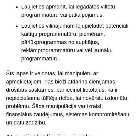
Ļaujieties apmānīt, lai iegādātos viltotu
programmatūru vai pakalpojumus.
Ļaujieties vilinājumam lejupielādēt potenciāli
kaitīgu programmatūru, piemēram,
pārlūkprogrammas nolaupītājus,
reklāmprogrammatūru vai vēl ļaunāku
programmatūru.
Šīs lapas ir veidotas, lai manipulētu ar
apmeklētājiem. Tās bieži atdarina cienījamas
drošības saskarnes, pārliecinot lietotājus, ka ir
nepieciešama tūlītēja rīcība, lai novērstu izdomātu
problēmu. Šāda manipulācija var izraisīt
finansiālus zaudējumus, sistēmas kompromitēšanu
un datu zādzību.