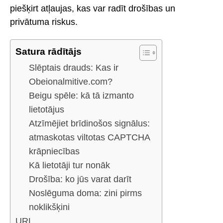
piešķirt atļaujas, kas var radīt drošības un
privātuma riskus.
Satura rādītājs
Slēptais drauds: Kas ir
Obeionalmitive.com?
Beigu spēle: kā tā izmanto
lietotājus
Atzīmējiet brīdinošos signālus:
atmaskotas viltotas CAPTCHA
krāpniecības
Kā lietotāji tur nonāk
Drošība: ko jūs varat darīt
Noslēguma doma: zini pirms
noklikšķini
URL