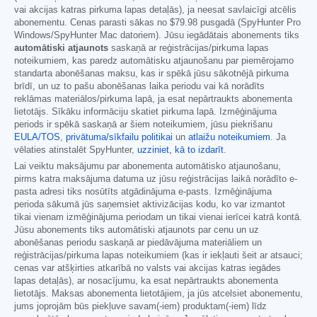
vai akcijas katras pirkuma lapas detaļās), ja neesat savlaicīgi atcēlis
abonementu. Cenas parasti sākas no
$79.98
pusgadā (SpyHunter Pro
Windows/SpyHunter Mac datoriem). Jūsu iegādātais abonements tiks
automātiski atjaunots
saskaņā ar reģistrācijas/pirkuma lapas
noteikumiem, kas paredz automātisku atjaunošanu par piemērojamo
standarta abonēšanas maksu, kas ir spēkā jūsu sākotnējā pirkuma
brīdī, un uz to pašu abonēšanas laika periodu vai kā norādīts
reklāmas materiālos/pirkuma lapā, ja esat nepārtraukts abonementa
lietotājs. Sīkāku informāciju skatiet pirkuma lapā. Izmēģinājuma
periods ir spēkā saskaņā ar šiem noteikumiem, jūsu piekrišanu
EULA/TOS
,
privātuma/sīkfailu politikai
un
atlaižu noteikumiem
. Ja
vēlaties atinstalēt SpyHunter,
uzziniet, kā to izdarīt
.
Lai veiktu maksājumu par abonementa automātisko atjaunošanu,
pirms katra maksājuma datuma uz jūsu reģistrācijas laikā norādīto e-
pasta adresi tiks nosūtīts atgādinājuma e-pasts. Izmēģinājuma
perioda sākumā jūs saņemsiet aktivizācijas kodu, ko var izmantot
tikai vienam izmēģinājuma periodam un tikai vienai ierīcei katrā kontā.
Jūsu abonements tiks automātiski atjaunots par cenu un uz
abonēšanas periodu saskaņā ar piedāvājuma materiāliem un
reģistrācijas/pirkuma lapas noteikumiem (kas ir iekļauti šeit ar atsauci;
cenas var atšķirties atkarībā no valsts vai akcijas katras iegādes
lapas detaļās), ar nosacījumu, ka esat nepārtraukts abonementa
lietotājs. Maksas abonementa lietotājiem, ja jūs atcelsiet abonementu,
jums joprojām būs piekļuve savam(-iem) produktam(-iem) līdz