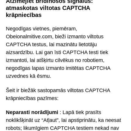
Atzīmējiet brīdinošos signālus:
atmaskotas viltotas CAPTCHA
krāpniecības
Negodīgas vietnes, piemēram,
Obeionalmitive.com, bieži izmanto viltotus
CAPTCHA testus, lai mazinātu lietotāju
aizsardzību. Lai gan īsti CAPTCHA testi tiek
izmantoti, lai atšķirtu cilvēkus no robotiem,
negodīgas lapas izmanto imitētas CAPTCHA
uzvednes kā ēsmu.
Šeit ir biežāk sastopamās viltotas CAPTCHA
krāpniecības pazīmes:
Neparasti norādījumi
: Lapā tiek prasīts
noklikšķināt uz “Atļaut”, lai apstiprinātu, ka neesat
robots; likumīgiem CAPTCHA testiem nekad nav