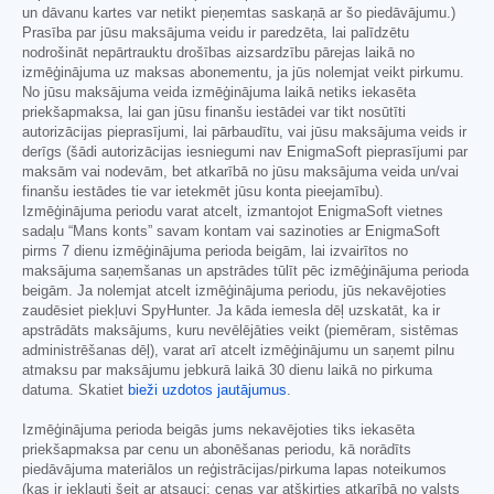
un dāvanu kartes var netikt pieņemtas saskaņā ar šo piedāvājumu.)
Prasība par jūsu maksājuma veidu ir paredzēta, lai palīdzētu
nodrošināt nepārtrauktu drošības aizsardzību pārejas laikā no
izmēģinājuma uz maksas abonementu, ja jūs nolemjat veikt pirkumu.
No jūsu maksājuma veida izmēģinājuma laikā netiks iekasēta
priekšapmaksa, lai gan jūsu finanšu iestādei var tikt nosūtīti
autorizācijas pieprasījumi, lai pārbaudītu, vai jūsu maksājuma veids ir
derīgs (šādi autorizācijas iesniegumi nav EnigmaSoft pieprasījumi par
maksām vai nodevām, bet atkarībā no jūsu maksājuma veida un/vai
finanšu iestādes tie var ietekmēt jūsu konta pieejamību).
Izmēģinājuma periodu varat atcelt, izmantojot EnigmaSoft vietnes
sadaļu “Mans konts” savam kontam vai sazinoties ar EnigmaSoft
pirms 7 dienu izmēģinājuma perioda beigām, lai izvairītos no
maksājuma saņemšanas un apstrādes tūlīt pēc izmēģinājuma perioda
beigām. Ja nolemjat atcelt izmēģinājuma periodu, jūs nekavējoties
zaudēsiet piekļuvi SpyHunter. Ja kāda iemesla dēļ uzskatāt, ka ir
apstrādāts maksājums, kuru nevēlējāties veikt (piemēram, sistēmas
administrēšanas dēļ), varat arī atcelt izmēģinājumu un saņemt pilnu
atmaksu par maksājumu jebkurā laikā 30 dienu laikā no pirkuma
datuma. Skatiet
bieži uzdotos jautājumus
.
Izmēģinājuma perioda beigās jums nekavējoties tiks iekasēta
priekšapmaksa par cenu un abonēšanas periodu, kā norādīts
piedāvājuma materiālos un reģistrācijas/pirkuma lapas noteikumos
(kas ir iekļauti šeit ar atsauci; cenas var atšķirties atkarībā no valsts