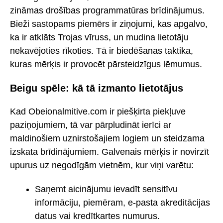
zināmas drošības programmatūras brīdinājumus.
Bieži sastopams piemērs ir ziņojumi, kas apgalvo,
ka ir atklāts Trojas vīruss, un mudina lietotāju
nekavējoties rīkoties. Tā ir biedēšanas taktika,
kuras mērķis ir provocēt pārsteidzīgus lēmumus.
Beigu spēle: kā tā izmanto lietotājus
Kad Obeionalmitive.com ir piešķirta piekļuve
paziņojumiem, tā var pārpludināt ierīci ar
maldinošiem uznirstošajiem logiem un steidzama
izskata brīdinājumiem. Galvenais mērķis ir novirzīt
upurus uz negodīgām vietnēm, kur viņi varētu:
Saņemt aicinājumu ievadīt sensitīvu
informāciju, piemēram, e-pasta akreditācijas
datus vai kredītkartes numurus.