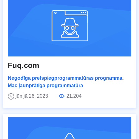
Fuq.com
Negodīga pretspiegprogrammatūras programma
,
Mac ļaunprātīga programmatūra
jūnijā 26, 2023
21,204