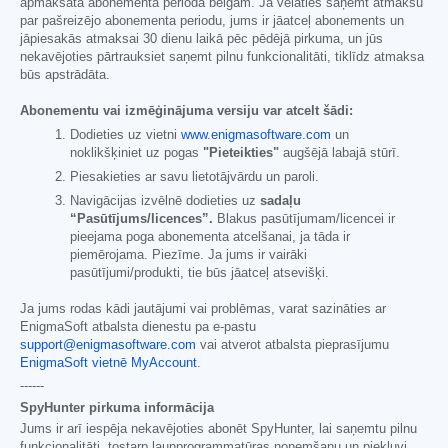
apmaksātā abonementa perioda beigām. Ja vēlaties saņemt atmaksu
par pašreizējo abonementa periodu, jums ir jāatceļ abonements un
jāpiesakās atmaksai 30 dienu laikā pēc pēdējā pirkuma, un jūs
nekavējoties pārtrauksiet saņemt pilnu funkcionalitāti, tiklīdz atmaksa
būs apstrādāta.
Abonementu vai izmēģinājuma versiju var atcelt šādi:
Dodieties uz vietni
www.enigmasoftware.com
un
noklikšķiniet uz pogas
"Pieteikties"
augšējā labajā stūrī.
Piesakieties ar savu lietotājvārdu un paroli.
Navigācijas izvēlnē dodieties uz
sadaļu
“Pasūtījums/licences”.
Blakus pasūtījumam/licencei ir
pieejama poga abonementa atcelšanai, ja tāda ir
piemērojama. Piezīme. Ja jums ir vairāki
pasūtījumi/produkti, tie būs jāatceļ atsevišķi.
Ja jums rodas kādi jautājumi vai problēmas, varat sazināties ar
EnigmaSoft atbalsta dienestu pa e-pastu
support@enigmasoftware.com
vai atverot atbalsta pieprasījumu
EnigmaSoft vietnē MyAccount
.
------
SpyHunter pirkuma informācija
Jums ir arī iespēja nekavējoties abonēt SpyHunter, lai saņemtu pilnu
funkcionalitāti, tostarp ļaunprogrammatūras noņemšanu un piekļuvi