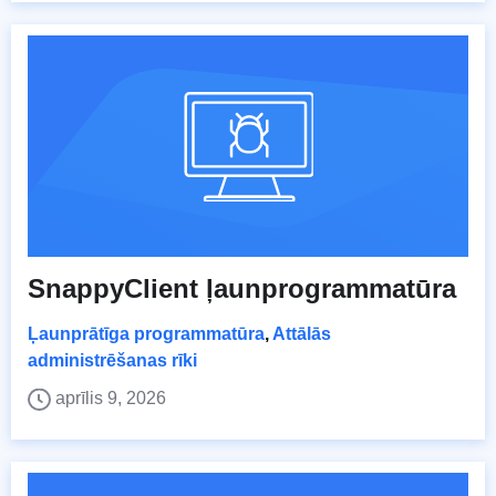
SnappyClient ļaunprogrammatūra
Ļaunprātīga programmatūra
,
Attālās
administrēšanas rīki
aprīlis 9, 2026