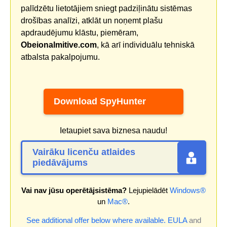
palīdzētu lietotājiem sniegt padziļinātu sistēmas
drošības analīzi, atklāt un noņemt plašu
apdraudējumu klāstu, piemēram,
Obeionalmitive.com
, kā arī individuālu tehniskā
atbalsta pakalpojumu.
Download SpyHunter
Ietaupiet sava biznesa naudu!
Vairāku licenču atlaides
piedāvājums
Vai nav jūsu operētājsistēma?
Lejupielādēt
Windows®
un
Mac®
.
See additional offer below where available.
EULA
and