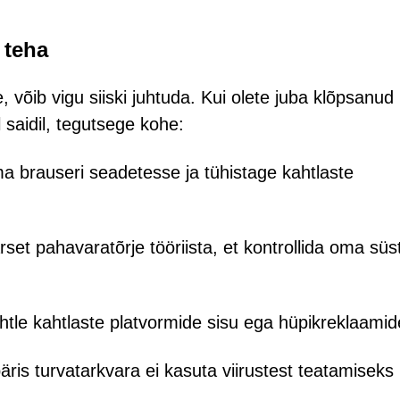
 teha
e, võib vigu siiski juhtuda. Kui olete juba klõpsanud
 saidil, tegutsege kohe:
a brauseri seadetesse ja tühistage kahtlaste
et pahavaratõrje tööriista, et kontrollida oma sü
htle kahtlaste platvormide sisu ega hüpikreklaamid
äris turvatarkvara ei kasuta viirustest teatamiseks