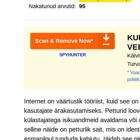
Nakatunud arvutid:
95
KU
Scan & Remove Now*
VE
SPYHUNTER
Käiv
Turv
* Vaad
poliiti
Internet on väärtuslik tööriist, kuid see 
kasutajate ärakasutamiseks. Petturid loova
külastajatega isikuandmeid avaldama võ
selline näide on petturlik sait, mis on iden
esmapilgul tunduda kahjutu, täidab see pi