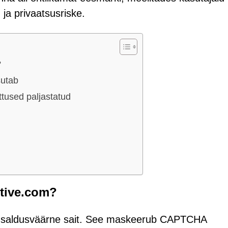
ja privaatsusriske.
?
sutab
tused paljastatud
itive.com?
a usaldusväärne sait. See maskeerub CAPTCHA