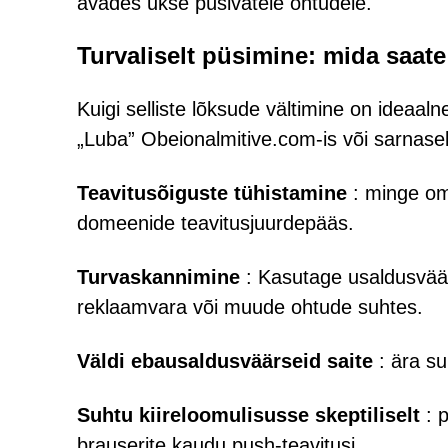
avades ukse püsivatele ohtudele.
Turvaliselt püsimine: mida saate
Kuigi selliste lõksude vältimine on ideaaln
„Luba” Obeionalmitive.com-is või sarnasel
Teavitusõiguste tühistamine
: minge om
domeenide teavitusjuurdepääs.
Turvaskannimine
: Kasutage usaldusväärs
reklaamvara või muude ohtude suhtes.
Väldi ebausaldusväärseid saite
: ära su
Suhtu kiireloomulisusse skeptiliselt
: p
brauserite kaudu push-teavitusi.