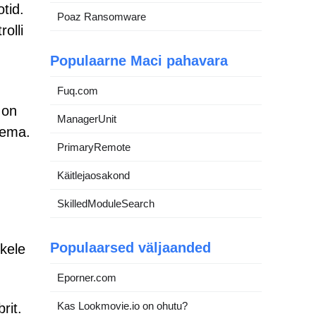
tid.
Poaz Ransomware
olli
Populaarne Maci pahavara
Fuq.com
 on
ManagerUnit
sema.
PrimaryRemote
Käitlejaosakond
SkilledModuleSearch
Populaarsed väljaanded
kele
Eporner.com
Kas Lookmovie.io on ohutu?
rit.