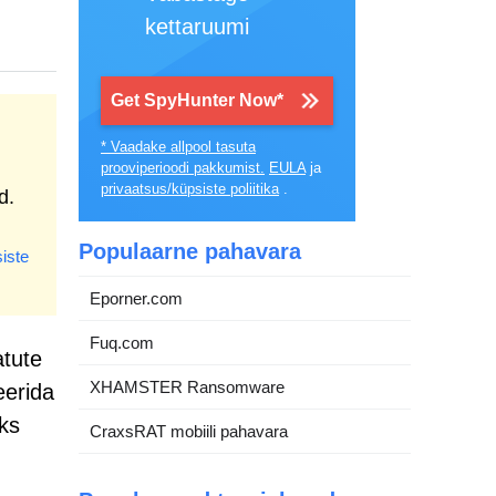
kettaruumi
Get SpyHunter Now*
* Vaadake allpool tasuta
prooviperioodi pakkumist.
EULA
ja
privaatsus/küpsiste poliitika
.
d.
Populaarne pahavara
iste
Eporner.com
Fuq.com
atute
XHAMSTER Ransomware
eerida
ks
CraxsRAT mobiili pahavara