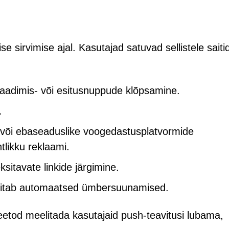
se sirvimise ajal. Kasutajad satuvad sellistele saiti
lalaadimis- või esitusnuppude klõpsamine.
.
d või ebaseaduslike voogedastusplatvormide
likku reklaami.
itavate linkide järgimine.
vitab automaatsed ümbersuunamised.
etod meelitada kasutajaid push-teavitusi lubama,