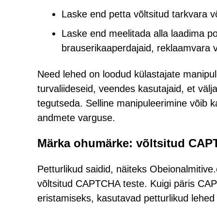
Laske end petta võltsitud tarkvara v
Laske end meelitada alla laadima pot
brauserikaaperdajaid, reklaamvara v
Need lehed on loodud külastajate manipul
turvaliideseid, veendes kasutajaid, et v
tegutseda. Selline manipuleerimine võib k
andmete varguse.
Märka ohumärke: võltsitud CAP
Petturlikud saidid, näiteks Obeionalmitiv
võltsitud CAPTCHA teste. Kuigi päris CAP
eristamiseks, kasutavad petturlikud lehe