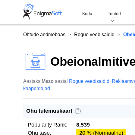
Skip
to
Kodu
Tooted
content
Ohtude andmebaas
Rogue veebisaidid
Obei
Obeionalmitiv
Aastaks
Mezo
aastal
Rogue veebisaidid
,
Reklaamv
kaaperdajad
Ohu tulemuskaart
?
Popularity Rank:
8,539
Ohu tase:
20 % (Normaalne)