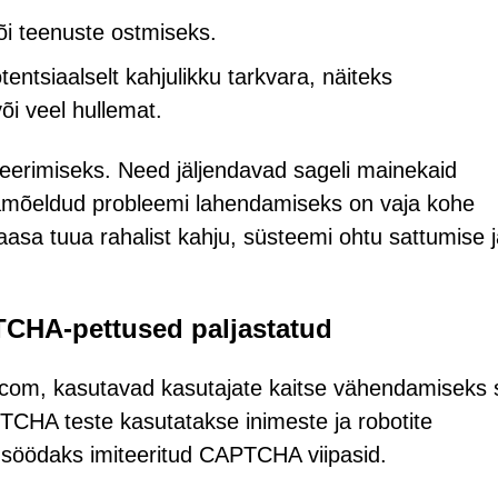
õi teenuste ostmiseks.
entsiaalselt kahjulikku tarkvara, näiteks
õi veel hullemat.
eerimiseks. Need jäljendavad sageli mainekaid
äljamõeldud probleemi lahendamiseks on vaja kohe
aasa tuua rahalist kahju, süsteemi ohtu sattumise 
TCHA-pettused paljastatud
e.com, kasutavad kasutajate kaitse vähendamiseks 
TCHA teste kasutatakse inimeste ja robotite
d söödaks imiteeritud CAPTCHA viipasid.