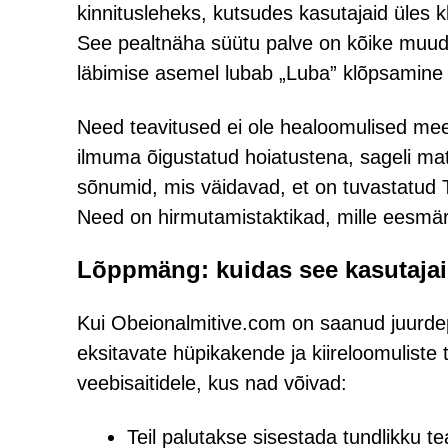
kinnitusleheks, kutsudes kasutajaid üles k
See pealtnäha süütu palve on kõike muud 
läbimise asemel lubab „Luba” klõpsamine s
Need teavitused ei ole healoomulised me
ilmuma õigustatud hoiatustena, sageli mat
sõnumid, mis väidavad, et on tuvastatud T
Need on hirmutamistaktikad, mille eesmärk
Lõppmäng: kuidas see kasutajai
Kui Obeionalmitive.com on saanud juurde
eksitavate hüpikakende ja kiireloomuliste
veebisaitidele, kus nad võivad:
Teil palutakse sisestada tundlikku te