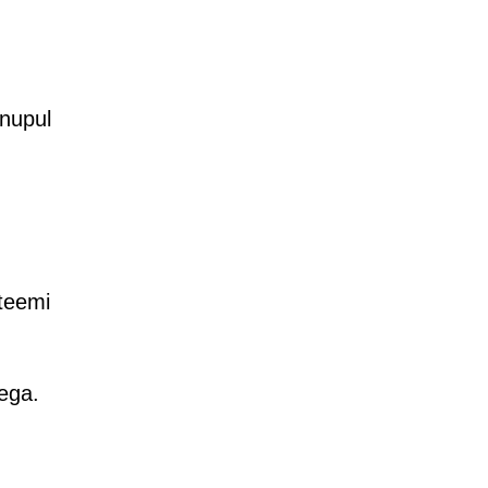
 nupul
steemi
ega.