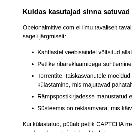
Kuidas kasutajad sinna satuvad
Obeionalmitive.com ei ilmu tavaliselt tavali
sageli järgmiselt:
Kahtlastel veebisaitidel võltsitud al
Petlike ribareklaamidega suhtlemine
Torrentite, täiskasvanutele mõeldu
külastamine, mis majutavad pahataht
Rämpspostikirjadesse manustatud eks
Süsteemis on reklaamvara, mis käi
Kui külastatud, püüab petlik CAPTCHA me