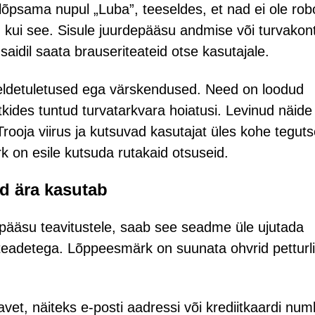
lõpsama nupul „Luba”, teeseldes, et nad ei ole robo
kui see. Sisule juurdepääsu andmise või turvakontr
aidil saata brauseriteateid otse kasutajale.
eldetuletused ega värskendused. Need on loodud
kides tuntud turvatarkvara hoiatusi. Levinud näide
rooja viirus ja kutsuvad kasutajat üles kohe tegut
 on esile kutsuda rutakaid otsuseid.
d ära kasutab
pääsu teavitustele, saab see seadme üle ujutada
 teadetega. Lõppeesmärk on suunata ohvrid petturli
avet, näiteks e-posti aadressi või krediitkaardi numb