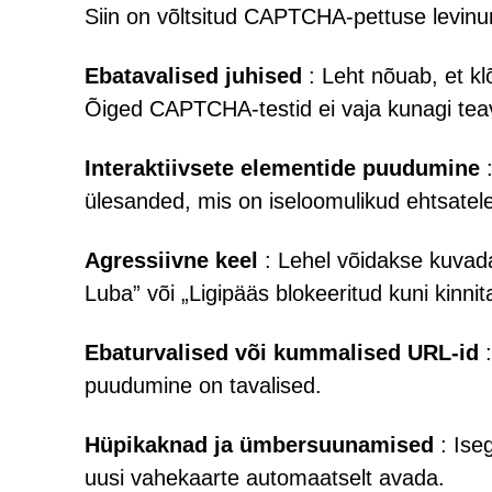
Siin on võltsitud CAPTCHA-pettuse levin
Ebatavalised juhised
: Leht nõuab, et klõ
Õiged CAPTCHA-testid ei vaja kunagi teav
Interaktiivsete elementide puudumine
:
ülesanded, mis on iseloomulikud ehtsate
Agressiivne keel
: Lehel võidakse kuvada
Luba” või „Ligipääs blokeeritud kuni kinnit
Ebaturvalised või kummalised URL-id
:
puudumine on tavalised.
Hüpikaknad ja ümbersuunamised
: Iseg
uusi vahekaarte automaatselt avada.