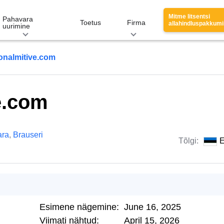
Mitme litsentsi
Pahavara
Toetus
Firma
allahindluspakkum
uurimine
onalmitive.com
e.com
ara
,
Brauseri
Tõlgi:
E
Esimene nägemine:
June 16, 2025
Viimati nähtud:
April 15, 2026