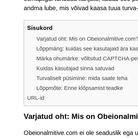
andma lube, mis võivad kaasa tuua turva- 
Sisukord
Varjatud oht: Mis on Obeionalmitive.com
Lõppmäng: kuidas see kasutajaid ära ka
Märka ohumärke: võltsitud CAPTCHA-pet
Kuidas kasutajad sinna satuvad
Turvaliselt püsimine: mida saate teha
Lõppmõte: Enne klõpsamist teadke
URL-id
Varjatud oht: Mis on Obeionalm
Obeionalmitive.com ei ole seaduslik eg