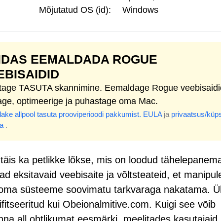
Mõjutatud OS (id):
Windows
IDAS EEMALDADA ROGUE
EBISAIDID
itage TASUTA skannimine. Eemaldage Rogue veebisaidi
age, optimeerige ja puhastage oma Mac.
ake allpool tasuta prooviperioodi pakkumist.
EULA
ja
privaatsus/küps
ka
.
on täis ka petlikke lõkse, mis on loodud tähelepanem
d eksitavaid veebisaite ja võltsteateid, et manipul
i oma süsteeme soovimatu tarkvaraga nakatama. Ü
tifitseeritud kui Obeionalmitive.com. Kuigi see võib
nna all ohtlikumat eesmärki, meelitades kasutajaid