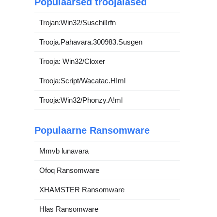
Populaarsed troojalased
Trojan:Win32/Suschil!rfn
Trooja.Pahavara.300983.Susgen
Trooja: Win32/Cloxer
Trooja:Script/Wacatac.H!ml
Trooja:Win32/Phonzy.A!ml
Populaarne Ransomware
Mmvb lunavara
Ofoq Ransomware
XHAMSTER Ransomware
Hlas Ransomware