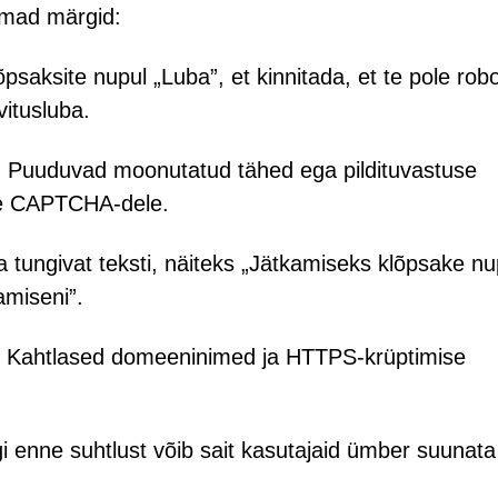
umad märgid:
psaksite nupul „Luba”, et kinnitada, et te pole robo
itusluba.
 Puuduvad moonutatud tähed ega pildituvastuse
le CAPTCHA-dele.
 tungivat teksti, näiteks „Jätkamiseks klõpsake n
amiseni”.
 Kahtlased domeeninimed ja HTTPS-krüptimise
i enne suhtlust võib sait kasutajaid ümber suunata