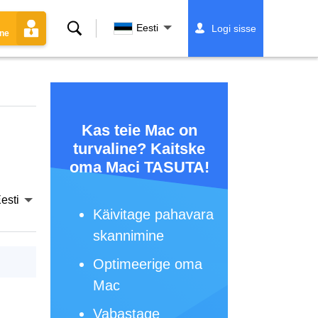
Otsing
Eesti
Logi sisse
ine
Kas teie Mac on
turvaline? Kaitske
oma Maci TASUTA!
esti
Käivitage pahavara
skannimine
Optimeerige oma
Mac
Vabastage