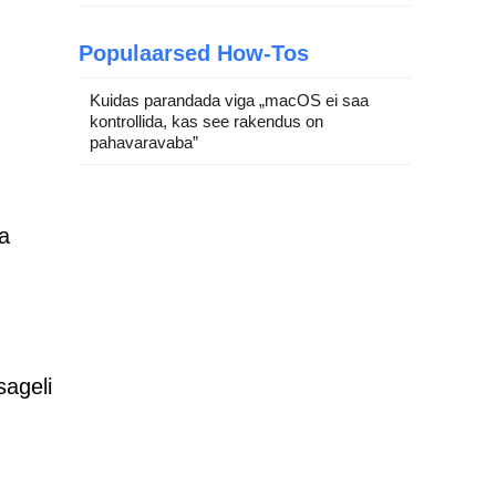
Populaarsed How-Tos
Kuidas parandada viga „macOS ei saa
kontrollida, kas see rakendus on
pahavaravaba”
ja
sageli