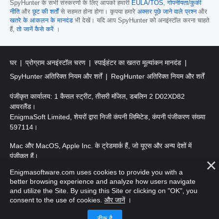
SpyHunter के सभी संस्करणों के लिए आपको हमारी
EULA/TOS
,
गोपनीयता/कुकी
नीति
और
छूट की शर्तों
से सहमत होना होगा। कृपया हमारे
अक्सर पूछे जाने वाले प्रश्न
और
खतरे के आकलन के मानदंड
भी देखें। यदि आप SpyHunter को अनइंस्टॉल करना चाहते
हैं,
तो जानें कैसे करें
।
घर
प्रोग्राम अनइंस्टॉल चरण
स्पाईहंटर का खतरा मूल्यांकन मानदंड
SpyHunter अतिरिक्त नियम और शर्तें
RegHunter अतिरिक्त नियम और शर्तें
पंजीकृत कार्यालय: 1 कैसल स्ट्रीट, तीसरी मंजिल, डबलिन 2 D02XD82
आयरलैंड।
EnigmaSoft Limited, शेयरों द्वारा निजी कंपनी लिमिटेड, कंपनी पंजीकरण संख्या
597114।
Mac और MacOS, Apple Inc. के ट्रेडमार्क हैं, जो यूएस और अन्य देशों में
पंजीकृत हैं।
Enigmasoftware.com uses cookies to provide you with a
कॉपीराइट 2016-
2026
। EnigmaSoft Ltd. सर्वाधिकार सुरक्षित।
better browsing experience and analyze how users navigate
and utilize the Site. By using this Site or clicking on "OK", you
consent to the use of cookies.
और जानें
।