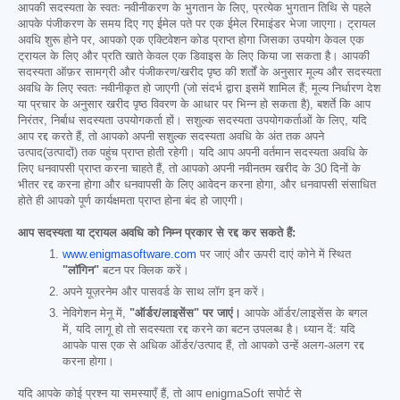
आपकी सदस्यता के स्वतः नवीनीकरण के भुगतान के लिए, प्रत्येक भुगतान तिथि से पहले
आपके पंजीकरण के समय दिए गए ईमेल पते पर एक ईमेल रिमाइंडर भेजा जाएगा। ट्रायल
अवधि शुरू होने पर, आपको एक एक्टिवेशन कोड प्राप्त होगा जिसका उपयोग केवल एक
ट्रायल के लिए और प्रति खाते केवल एक डिवाइस के लिए किया जा सकता है। आपकी
सदस्यता ऑफ़र सामग्री और पंजीकरण/खरीद पृष्ठ की शर्तों के अनुसार मूल्य और सदस्यता
अवधि के लिए स्वतः नवीनीकृत हो जाएगी (जो संदर्भ द्वारा इसमें शामिल हैं; मूल्य निर्धारण देश
या प्रचार के अनुसार खरीद पृष्ठ विवरण के आधार पर भिन्न हो सकता है), बशर्ते कि आप
निरंतर, निर्बाध सदस्यता उपयोगकर्ता हों। सशुल्क सदस्यता उपयोगकर्ताओं के लिए, यदि
आप रद्द करते हैं, तो आपको अपनी सशुल्क सदस्यता अवधि के अंत तक अपने
उत्पाद(उत्पादों) तक पहुंच प्राप्त होती रहेगी। यदि आप अपनी वर्तमान सदस्यता अवधि के
लिए धनवापसी प्राप्त करना चाहते हैं, तो आपको अपनी नवीनतम खरीद के 30 दिनों के
भीतर रद्द करना होगा और धनवापसी के लिए आवेदन करना होगा, और धनवापसी संसाधित
होते ही आपको पूर्ण कार्यक्षमता प्राप्त होना बंद हो जाएगी।
आप सदस्यता या ट्रायल अवधि को निम्न प्रकार से रद्द कर सकते हैं:
www.enigmasoftware.com
पर जाएं और ऊपरी दाएं कोने में स्थित
"लॉगिन"
बटन पर क्लिक करें।
अपने यूज़रनेम और पासवर्ड के साथ लॉग इन करें।
नेविगेशन मेनू में,
"ऑर्डर/लाइसेंस" पर जाएं।
आपके ऑर्डर/लाइसेंस के बगल
में, यदि लागू हो तो सदस्यता रद्द करने का बटन उपलब्ध है। ध्यान दें: यदि
आपके पास एक से अधिक ऑर्डर/उत्पाद हैं, तो आपको उन्हें अलग-अलग रद्द
करना होगा।
यदि आपके कोई प्रश्न या समस्याएँ हैं, तो आप enigmaSoft सपोर्ट से