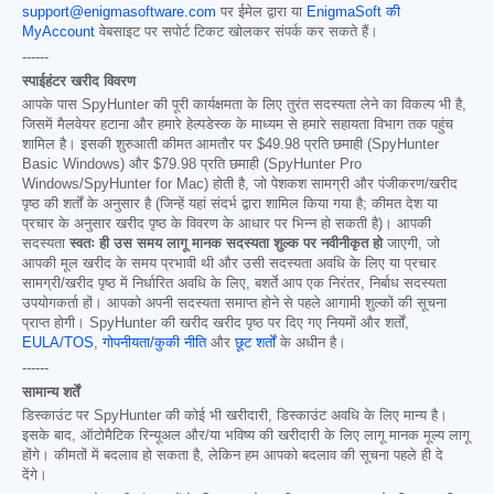
support@enigmasoftware.com
पर ईमेल द्वारा या
EnigmaSoft की
MyAccount
वेबसाइट पर सपोर्ट टिकट खोलकर संपर्क कर सकते हैं।
------
स्पाईहंटर खरीद विवरण
आपके पास SpyHunter की पूरी कार्यक्षमता के लिए तुरंत सदस्यता लेने का विकल्प भी है,
जिसमें मैलवेयर हटाना और हमारे हेल्पडेस्क के माध्यम से हमारे सहायता विभाग तक पहुंच
शामिल है। इसकी शुरुआती कीमत आमतौर पर
$49.98
प्रति छमाही (SpyHunter
Basic Windows) और
$79.98
प्रति छमाही (SpyHunter Pro
Windows/SpyHunter for Mac) होती है, जो पेशकश सामग्री और पंजीकरण/खरीद
पृष्ठ की शर्तों के अनुसार है (जिन्हें यहां संदर्भ द्वारा शामिल किया गया है; कीमत देश या
प्रचार के अनुसार खरीद पृष्ठ के विवरण के आधार पर भिन्न हो सकती है)। आपकी
सदस्यता
स्वतः ही उस समय लागू मानक सदस्यता शुल्क पर नवीनीकृत हो
जाएगी, जो
आपकी मूल खरीद के समय प्रभावी थी और उसी सदस्यता अवधि के लिए या प्रचार
सामग्री/खरीद पृष्ठ में निर्धारित अवधि के लिए, बशर्ते आप एक निरंतर, निर्बाध सदस्यता
उपयोगकर्ता हों। आपको अपनी सदस्यता समाप्त होने से पहले आगामी शुल्कों की सूचना
प्राप्त होगी। SpyHunter की खरीद खरीद पृष्ठ पर दिए गए नियमों और शर्तों,
EULA/TOS
,
गोपनीयता/कुकी नीति
और
छूट शर्तों
के अधीन है।
------
सामान्य शर्तें
डिस्काउंट पर SpyHunter की कोई भी खरीदारी, डिस्काउंट अवधि के लिए मान्य है।
इसके बाद, ऑटोमैटिक रिन्यूअल और/या भविष्य की खरीदारी के लिए लागू मानक मूल्य लागू
होंगे। कीमतों में बदलाव हो सकता है, लेकिन हम आपको बदलाव की सूचना पहले ही दे
देंगे।