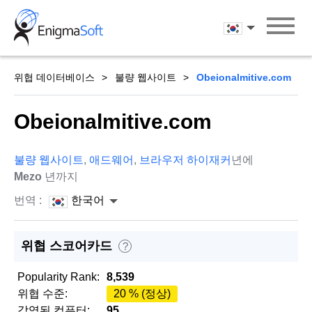
Skip
to
한국어
content
위협 데이터베이스
불량 웹사이트
Obeionalmitive.com
Obeionalmitive.com
불량 웹사이트
,
애드웨어
,
브라우저 하이재커
년에
Mezo
년까지
번역 :
한국어
위협 스코어카드
?
Popularity Rank:
8,539
위협 수준:
20 % (정상)
감염된 컴퓨터:
95