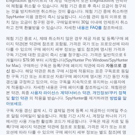
EnigmaSoft 웹사이트의 '내 계정' 섹션에서 또는 EnigmaSoft에 연락하
여 체험을 취소할 수 있습니다. 체험 기간 종료 후 즉시 요금이 청구되
는 것을 방지하려면 취소하는 것이 좋습니다. 체험 기간 중에 취소하면
SpyHunter 이용 권한이 즉시 상실됩니다. 시스템 관리 등의 이유로 원
치 않는 요금이 청구된 경우, 구매일로부터 30일 이내에 언제든지 취소
하고 전액 환불받을 수 있습니다. 자세한
내용은 FAQ를
참조하세요.
체험 기간 종료 시, 제때 취소하지 않은 경우 제공 자료 및 등록/구매 페
이지 약관(본 약관에 참조로 포함됨, 가격은 국가 또는 프로모션에 따라
다를 수 있으며 구매 페이지 세부 정보는 별도 참조)에 명시된 가격과
구독 기간에 대한 요금이 즉시 선불 청구됩니다. 가격은 일반적으로 6
개월마다
$79.98
부터 시작합니다(SpyHunter Pro Windows/SpyHunter
for Mac). 구매하신 구독은 등록/구매 페이지 약관에 따라
자동으로 갱
신
됩니다. 해당 약관은 최초 구매 시점에 적용되는 표준 구독료로 동일
한 구독 기간 또는 프로모션 자료/구매 페이지에 명시된 기간 동안 자동
갱신을 규정하고 있으며, 이는 구독을 지속적으로 유지하는 사용자에
게 적용됩니다. 자세한 내용은 구매 페이지를 참조하십시오. 체험판은
본 약관, 최종
사용자 라이선스 계약/서비스 약관
,
개인정보/쿠키 정책
및
할인 약관
의 적용을 받습니다. SpyHunter를 제거하려면
방법을 알
아보세요
.
구독 자동 갱신 결제 시, 각 결제일 전에 등록 시 제공하신 이메일 주소
로 알림 이메일이 발송됩니다. 체험 기간 시작 시, 계정당 하나의 기기
에서만 사용 가능한 활성화 코드가 제공됩니다. 구독은 제공 자료 및 등
록/구매 페이지 약관(본 약관에 참조로 포함됨, 가격은 국가 또는 프로
모션에 따라 다를 수 있으며 구매 페이지 세부 정보는 별도 참조)에 명