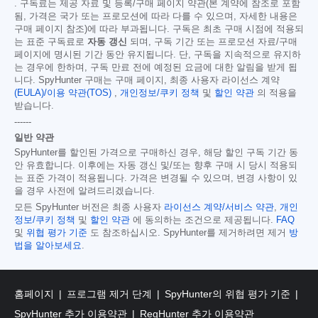
. 구독료는 제공 자료 및 등록/구매 페이지 약관(본 계약에 참조로 포함
됨, 가격은 국가 또는 프로모션에 따라 다를 수 있으며, 자세한 내용은
구매 페이지 참조)에 따라 부과됩니다. 구독은 최초 구매 시점에 적용되
는 표준 구독료로
자동 갱신
되며, 구독 기간 또는 프로모션 자료/구매
페이지에 명시된 기간 동안 유지됩니다. 단, 구독을 지속적으로 유지하
는 경우에 한하며, 구독 만료 전에 예정된 요금에 대한 알림을 받게 됩
니다. SpyHunter 구매는 구매 페이지, 최종 사용자 라이선스 계약
(EULA)/이용 약관(TOS)
,
개인정보/쿠키 정책
및
할인 약관
의 적용을
받습니다.
------
일반 약관
SpyHunter를 할인된 가격으로 구매하신 경우, 해당 할인 구독 기간 동
안 유효합니다. 이후에는 자동 갱신 및/또는 향후 구매 시 당시 적용되
는 표준 가격이 적용됩니다. 가격은 변경될 수 있으며, 변경 사항이 있
을 경우 사전에 알려드리겠습니다.
모든 SpyHunter 버전은 최종 사용자
라이선스 계약/서비스 약관
,
개인
정보/쿠키 정책
및
할인 약관
에 동의하는 조건으로 제공됩니다.
FAQ
및
위협 평가 기준
도 참조하십시오. SpyHunter를 제거하려면 제거
방
법을 알아보세요
.
홈페이지
프로그램 제거 단계
SpyHunter의 위협 평가 기준
SpyHunter 추가 이용약관
RegHunter 추가 이용약관